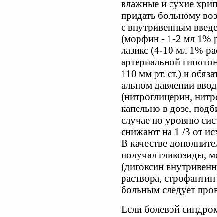
влажные и сухие хрип
придать больному во
с внутривенным введе
(морфин - 1-2 мл 1% 
лазикс (4-10 мл 1% ра
артериальной гипотон
110 мм рт. ст.) и обя
альном давлении вво
(нитроглицерин, нитр
капельно в дозе, под
случае по уровню сис
снижают на 1 /3 от исх
В качестве дополните
получал гликозиды, м
(дигоксин внутривенн
раствора, строфантин 
больным следует пров
Если болевой синдро