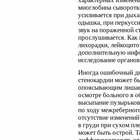
характерных изменен
миоглобина сыворотки
усиливается при дыха
одышка, при перкусс
звук на пораженной с
прослушивается. Как 
лихорадки, лейкоцит
дополнительную инфо
исследование органов
Иногда ошибочный ди
стенокардии может бы
опоясывающим лишаем
осмотре больного в о
высыпание пузырьков
по ходу межреберного
отсутствие изменений
в груди при сухом пл
может быть острой. 