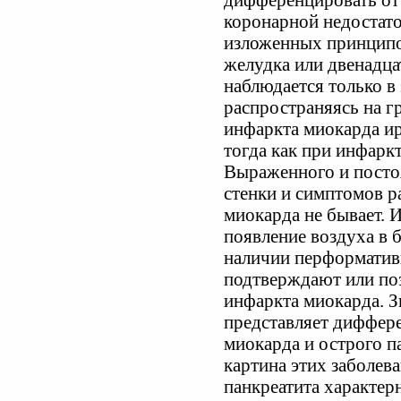
дифференцировать от
коронарной недостат
изложенных принципо
желудка или двенадц
наблюдается только в 
распространяясь на г
инфаркта миокарда и
тогда как при инфаркт
Выраженного и пост
стенки и симптомов 
миокарда не бывает. 
появление воздуха в 
наличии перформатив
подтверждают или по
инфаркта миокарда. 
представляет диффер
миокарда и острого па
картина этих заболева
панкреатита характер