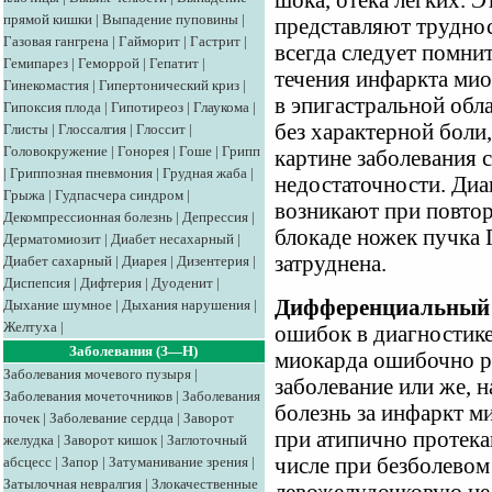
шока, отека легких. Э
прямой кишки
|
Выпадение пуповины
|
представляют труднос
Газовая гангрена
|
Гайморит
|
Гастрит
|
всегда следует помни
Гемипарез
|
Геморрой
|
Гепатит
|
течения инфаркта мио
Гинекомастия
|
Гипертонический криз
|
в эпигастральной обл
Гипоксия плода
|
Гипотиреоз
|
Глаукома
|
без характерной боли
Глисты
|
Глоссалгия
|
Глоссит
|
Головокружение
|
Гонорея
|
Гоше
|
Грипп
картине заболевания 
|
Гриппозная пневмония
|
Грудная жаба
|
недостаточности. Диа
Грыжа
|
Гудпасчера синдром
|
возникают при повто
Декомпрессионная болезнь
|
Депрессия
|
блокаде ножек пучка 
Дерматомиозит
|
Диабет несахарный
|
затруднена.
Диабет сахарный
|
Диарея
|
Дизентерия
|
Диспепсия
|
Дифтерия
|
Дуоденит
|
Дифференциальный 
Дыхание шумное
|
Дыхания нарушения
|
Желтуха
|
ошибок в диагностике
Заболевания (З—Н)
миокарда ошибочно р
Заболевания мочевого пузыря
|
заболевание или же, 
Заболевания мочеточников
|
Заболевания
болезнь за инфаркт 
почек
|
Заболевание сердца
|
Заворот
при атипично протек
желудка
|
Заворот кишок
|
Заглоточный
абсцесс
|
Запор
|
Затуманивание зрения
|
числе при безболевом
Затылочная невралгия
|
Злокачественные