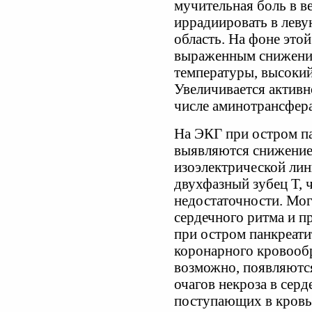
мучительная боль в в
иррадиировать в леву
область. На фоне этой
выраженным снижени
температуры, высокий
Увеличивается активн
числе аминотрансфера
На ЭКГ при остром па
выявляются снижение
изоэлектрической лин
двухфазный зубец Т, 
недостаточности. Мо
сердечного ритма и п
при остром панкреат
коронарного кровооб
возможно, появляются
очагов некроза в сер
поступающих в кровь