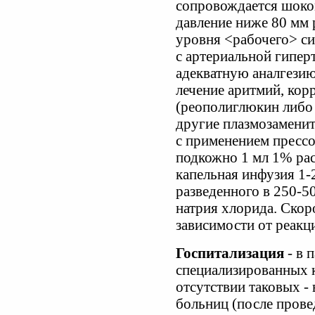
сопровождается шоко
давление ниже 80 мм рт
уровня <рабочего> си
с артериальной гипер
адекватную аналгезию
лечение аритмий, ко
(реополиглюкин либо
другие плазмозаменит
с применением прессо
подкожно 1 мл 1% рас
капельная инфузия 1-
разведенного в 250-5
натрия хлорида. Скор
зависимости от реакц
Госпитализация
- в 
специализированных 
отсутствии таковых - 
больниц (после пров