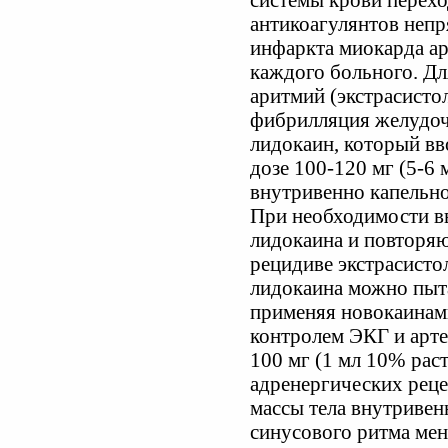
системы крови перехо
антикоагулянтов непр
инфаркта миокарда а
каждого больного. Д
аритмий (экстрасисто
фибрилляция желудоч
лидокаин, который вв
дозе 100-120 мг (5-6 
внутривенно капельно
При необходимости в
лидокаина и повторяю
рецидиве экстрасисто
лидокаина можно пыта
применяя новокаинами
контролем ЭКГ и арт
100 мг (1 мл 10% рас
адренергических рецеп
массы тела внутривен
синусового ритма мень