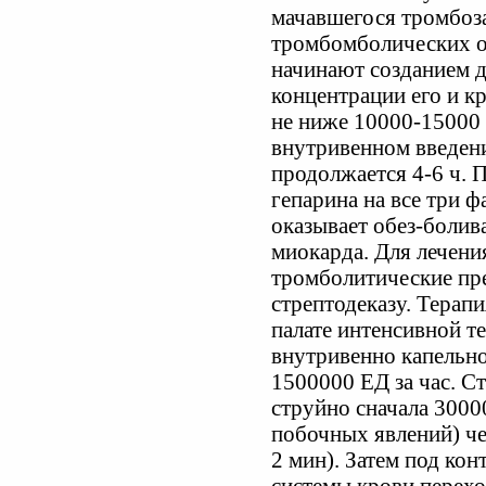
мачавшегося тромбоза
тромбомболических о
начинают созданием д
концентрации его и кр
не ниже 10000-15000 
внутривенном введени
продолжается 4-6 ч.
гепарина на все три ф
оказывает обез-боли
миокарда. Для лечен
тромболитические пре
стрептодеказу. Терап
палате интенсивной т
внутривенно капельно
1500000 ЕД за час. С
струйно сначала 3000
побочных явлений) че
2 мин). Затем под ко