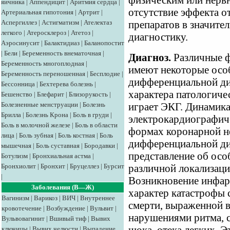
физическим или нерв
яичника
|
Аппендицит
|
Аритмия сердца
|
отсутствие эффекта 
Артериальная гипотония
|
Артрит
|
Аспергиллез
|
Астигматизм
|
Ателектаз
препаратов в значите
легкого
|
Атеросклероз
|
Атетоз
|
диагностику.
Аэросинусит
|
Балактидиаз
|
Баланопостит
|
Бели
|
Беременность внематочная
|
Диагноз.
Различные ф
Беременность многоплодная
|
имеют некоторые особ
Беременность переношенная
|
Бесплодие
|
дифференциальной ди
Бессонница
|
Бехтерева болезнь
|
характера патологиче
Бешенство
|
Блефарит
|
Близорукость
|
Болезненные менструации
|
Болезнь
играет ЭКГ. Динамик
Брилла
|
Болезнь Крона
|
Боль в груди
|
электрокардиографиче
Боль в молочной железе
|
Боль в области
формах коронарной н
лица
|
Боль зубная
|
Боль костная
|
Боль
дифференциальной диаг
мышечная
|
Боль суставная
|
Бородавки
|
представление об ос
Ботулизм
|
Бронхиальная астма
|
Бронхиолит
|
Бронхит
|
Бруцеллез
|
Бурсит
различной локализаци
|
Возникновение инфарк
Заболевания (В—Ж)
характер катастрофы 
Вагинизм
|
Варикоз
|
ВИЧ
|
Внутреннее
смерти, выраженной в
кровотечение
|
Возбуждение
|
Вульвит
|
нарушениями ритма, 
Вульвовагинит
|
Вшивый тиф
|
Вывих
ключицы
|
Вывих челюсти
|
Выпадение