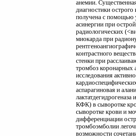
анемии. Существенна
диагностики острого
получена с помощью у
асинергии при острой
радиологических (<ви
миокарда при радион
рентгеноангиографич
контрастного веществ
стенки при расслаива
тромбоз коронарных а
исследования активно
кардиоспецифических
аспарагиновая и алан
лактатдегидрогеназа 
КФК) в сыворотке кро
сыворотке крови и мо
дифференциации остр
тромбоэмболии легочн
возможности сочетани