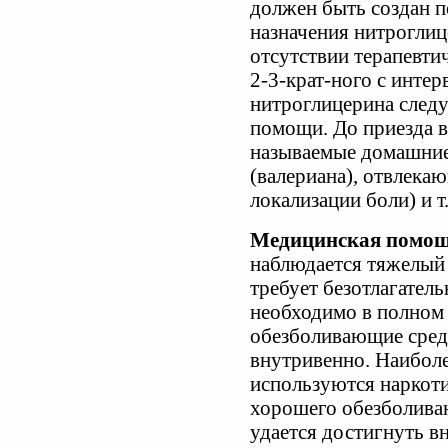
должен быть создан п
назначения нитроглиц
отсутствии терапевти
2-3-крат-ного с инте
нитроглицерина следу
помощи. До приезда в
называемые домашние
(валериана), отвлека
локализации боли) и т.
Медицинская помощ
наблюдается тяжелый
требует безотлагател
необходимо в полном
обезболивающие сред
внутривенно. Наиболе
используются наркоти
хорошего обезболива
удается достигнуть 