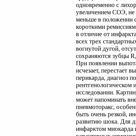
одновременно с лихор
увеличением СОЭ, не 
меньше в положении 
короткими ремиссиям
в отличие от инфаркт
всех трех стандартны
вогнутой дугой, отсу
сохраняются зубцы R,
При появлении выпота
исчезает, перестает 
перикарда, диагноз п
рентгенологическом 
исследовании. Картин
может напоминать вн
пневмоторакс, особен
быть очень резкой, и
развитию шока. Для 
инфарктом миокарда и