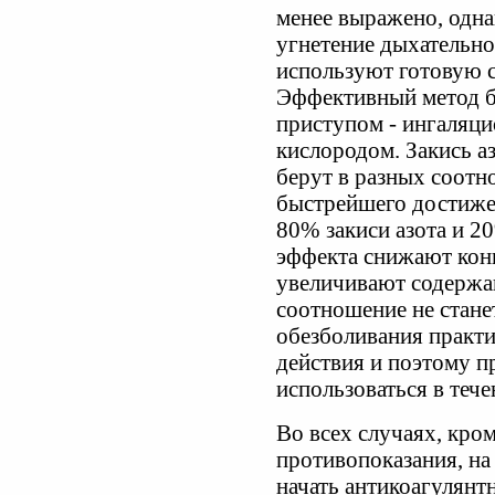
менее выражено, одна
угнетение дыхательно
используют готовую с
Эффективный метод б
приступом - ингаляци
кислородом. Закись а
берут в разных соотн
быстрейшего достиже
80% закиси азота и 2
эффекта снижают конц
увеличивают содержан
соотношение не стане
обезболивания практи
действия и поэтому 
использоваться в теч
Во всех случаях, кро
противопоказания, на
начать антикоагулянт