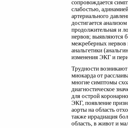
сопровождается симп
слабостью, адинамией
артериального давлен
достигается анализом
продолжительная и л
нервов; выявляются б
межреберных нервов 
анальгетики (анальги
изменения ЭКГ и пери
Трудности возникают
миокарда от расслаив
многие симптомы схо
диагностическое знач
для острой коронарно
ЭКГ, появление призн
аорты на область отх
также иррадиация бол
область, в живот и ма