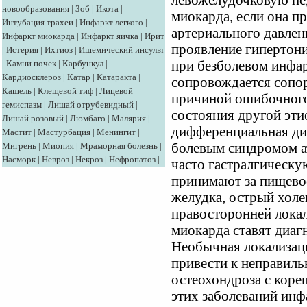
левожелудочковую не
новообразования
|
Зоб
|
Икота
|
миокарда, если она п
Интубация трахеи
|
Инфаркт легкого
|
артериального давлен
Инфаркт миокарда
|
Инфаркт яичка
|
Ирит
проявление гипертони
|
Истерия
|
Ихтиоз
|
Ишемический инсульт
|
Камни почек
|
Карбункул
|
при безболевом инфар
Кардиосклероз
|
Катар
|
Катаракта
|
сопровождается сопо
Кашель
|
Клещевой тиф
|
Лицевой
причиной ошибочного
гемиспазм
|
Лишай отрубевидный
|
состояния другой эти
Лишай розовый
|
Люмбаго
|
Малярия
|
дифференциальная ди
Мастит
|
Мастурбация
|
Менингит
|
Мигрень
|
Миопия
|
Мраморная болезнь
|
болевым синдромом а
Насморк
|
Невроз
|
Некроз
|
Нефропатоз
|
часто гастралгическ
принимают за пищево
желудка, острый холе
правосторонней лока
миокарда ставят диаг
Необычная локализац
привести к неправиль
остеохондроза с коре
этих заболеваний инф