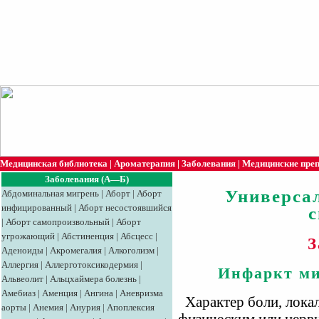
Медицинская библиотека
|
Ароматерапия
|
Заболевания
|
Медицинские пре
Заболевания (А—Б)
Универса
Абдоминальная мигрень
|
Аборт
|
Аборт
инфицированный
|
Аборт несостоявшийся
|
Аборт самопроизвольный
|
Аборт
угрожающий
|
Абстиненция
|
Абсцесс
|
З
Аденоиды
|
Акромегалия
|
Алкоголизм
|
Аллергия
|
Аллерготоксикодермия
|
Инфаркт ми
Альвеолит
|
Альцхаймера болезнь
|
Амебиаз
|
Аменция
|
Ангина
|
Аневризма
Характер боли, локал
аорты
|
Анемия
|
Анурия
|
Апоплексия