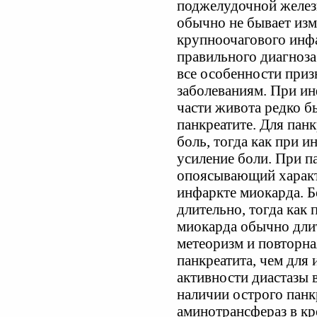
поджелудочной желез
обычно не бывает изм
крупноочагового инфа
правильного диагноза
все особенности приз
заболеваниям. При ин
части живота редко бы
панкреатите. Для пан
боль, тогда как при 
усиление боли. При п
опоясывающий характе
инфаркте миокарда. Б
длительно, тогда как
миокарда обычно дли
метеоризм и повторна
панкреатита, чем для
активности диастазы 
наличии острого панк
аминотрансфераз в кр