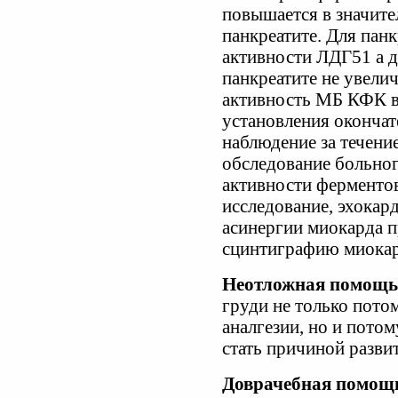
повышается в значите
панкреатите. Для пан
активности ЛДГ51 а д
панкреатите не увели
активность МБ КФК в
установления окончат
наблюдение за течени
обследование больно
активности ферменто
исследование, эхока
асинергии миокарда 
сцинтиграфию миокард
Неотложная помощь
груди не только потом
аналгезии, но и потом
стать причиной разви
Доврачебная помощ