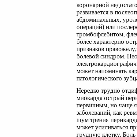
коронарной недостат
развивается в послео
абдоминальных, урол
операций) или послер
тромбофлебитом, фле
более характерно ост
признаков правожелуд
болевой синдром. Не
электрокардиографич
может напоминать кар
патологического зубца
Нередко трудно отди
миокарда острый пер
первичным, но чаще я
заболеваний, как ревм
шум трения перикарда
может усиливаться пр
грудную клетку. Боль