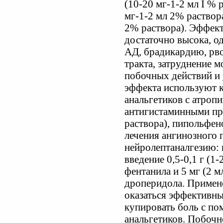
(10-20 мг-1-2 мл I % 
мг-1-2 мл 2% раствор
2% раствора). Эффект
достаточно высока, о
АД, брадикардию, рво
тракта, затруднение 
побочных действий и
эффекта используют 
анальгетиков с атропи
антигистаминными пр
раствора), пипольфено
лечения ангинозного
нейролептаналгезию:
введение 0,5-0,1 г (1
фентанила и 5 мг (2 
дроперидола. Примен
оказаться эффективным
купировать боль с п
анальгетиков. Побочн