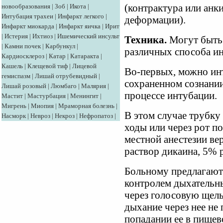
новообразования
|
Зоб
|
Икота
|
(контрактура или анк
Интубация трахеи
|
Инфаркт легкого
|
деформации).
Инфаркт миокарда
|
Инфаркт яичка
|
Ирит
|
Истерия
|
Ихтиоз
|
Ишемический инсульт
Техника.
Могут быть 
|
Камни почек
|
Карбункул
|
различных способа и
Кардиосклероз
|
Катар
|
Катаракта
|
Кашель
|
Клещевой тиф
|
Лицевой
Во-первых, можно ин
гемиспазм
|
Лишай отрубевидный
|
сохраненном сознании
Лишай розовый
|
Люмбаго
|
Малярия
|
процессе интубации.
Мастит
|
Мастурбация
|
Менингит
|
Мигрень
|
Миопия
|
Мраморная болезнь
|
В этом случае трубку
Насморк
|
Невроз
|
Некроз
|
Нефропатоз
|
ходы или через рот п
местной анестезии ве
раствор дикаина, 5% 
Больному предлагают 
контролем дыхательн
через голосовую щель
дыхание через нее не 
попадании ее в пищев