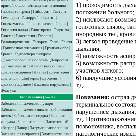
1) проходимость дых
прямой кишки
|
Выпадение пуповины
|
положении больного;
Газовая гангрена
|
Гайморит
|
Гастрит
|
Гемипарез
|
Геморрой
|
Гепатит
|
2) исключают возможн
Гинекомастия
|
Гипертонический криз
|
голосовых связок, за
Гипоксия плода
|
Гипотиреоз
|
Глаукома
|
инородных тел, крови,
Глисты
|
Глоссалгия
|
Глоссит
|
3) легкое проведение
Головокружение
|
Гонорея
|
Гоше
|
Грипп
дыхания;
|
Гриппозная пневмония
|
Грудная жаба
|
Грыжа
|
Гудпасчера синдром
|
4) возможность аспир
Декомпрессионная болезнь
|
Депрессия
|
5) возможность распр
Дерматомиозит
|
Диабет несахарный
|
участков легкого;
Диабет сахарный
|
Диарея
|
Дизентерия
|
6) наилучшие условия
Диспепсия
|
Дифтерия
|
Дуоденит
|
т.д.
Дыхание шумное
|
Дыхания нарушения
|
Желтуха
|
Показания:
острая д
Заболевания (З—Н)
Заболевания мочевого пузыря
|
терминальное состоян
Заболевания мочеточников
|
Заболевания
нарушением дыхания, 
почек
|
Заболевание сердца
|
Заворот
т.д. Противопоказани
желудка
|
Заворот кишок
|
Заглоточный
позвоночника, воспал
абсцесс
|
Запор
|
Затуманивание зрения
|
патологические измен
Затылочная невралгия
|
Злокачественные