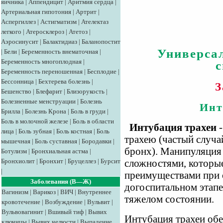
яичника
|
Аппендицит
|
Аритмия сердца
|
Артериальная гипотония
|
Артрит
|
Аспергиллез
|
Астигматизм
|
Ателектаз
легкого
|
Атеросклероз
|
Атетоз
|
Аэросинусит
|
Балактидиаз
|
Баланопостит
Универса
|
Бели
|
Беременность внематочная
|
Беременность многоплодная
|
Беременность переношенная
|
Бесплодие
|
Бессонница
|
Бехтерева болезнь
|
З
Бешенство
|
Блефарит
|
Близорукость
|
Болезненные менструации
|
Болезнь
Инт
Брилла
|
Болезнь Крона
|
Боль в груди
|
Боль в молочной железе
|
Боль в области
Интубация трахеи
-
лица
|
Боль зубная
|
Боль костная
|
Боль
трахею (частый случай
мышечная
|
Боль суставная
|
Бородавки
|
бронх). Манипуляция
Ботулизм
|
Бронхиальная астма
|
Бронхиолит
|
Бронхит
|
Бруцеллез
|
Бурсит
сложностями, которые
|
преимуществами при 
Заболевания (В—Ж)
догоспитальном этапе
Вагинизм
|
Варикоз
|
ВИЧ
|
Внутреннее
тяжелом состоянии.
кровотечение
|
Возбуждение
|
Вульвит
|
Вульвовагинит
|
Вшивый тиф
|
Вывих
Интубация трахеи обе
ключицы
|
Вывих челюсти
|
Выпадение