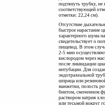
подтянуть трубку, не 
соответствующей отм
отметки: 22,24 см).
Отсутствие дыхатель
быстрое нарастание ци
характерного шума н
свидетельствует о по
пищевод. В этом случ
2-5 мин осуществляю
кислородом через мас
после ликвидации ци
интубации. Для созда
эндотрахеальной тру
шприца или резиновой
манжетки, полость р
бинтом, смоченном ф
раствором натрия хл
или тесьмой вокруг г