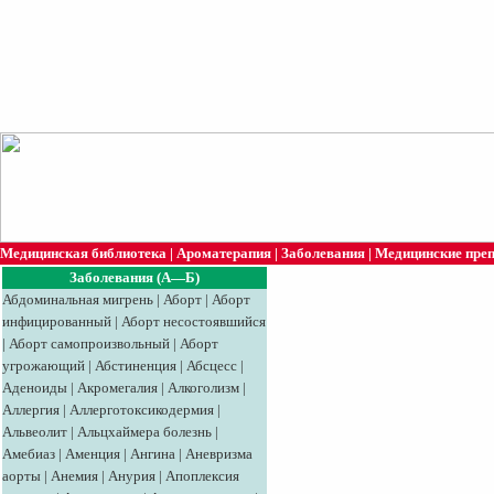
Медицинская библиотека
|
Ароматерапия
|
Заболевания
|
Медицинские пре
Заболевания (А—Б)
Абдоминальная мигрень
|
Аборт
|
Аборт
инфицированный
|
Аборт несостоявшийся
|
Аборт самопроизвольный
|
Аборт
угрожающий
|
Абстиненция
|
Абсцесс
|
Аденоиды
|
Акромегалия
|
Алкоголизм
|
Аллергия
|
Аллерготоксикодермия
|
Альвеолит
|
Альцхаймера болезнь
|
Амебиаз
|
Аменция
|
Ангина
|
Аневризма
аорты
|
Анемия
|
Анурия
|
Апоплексия