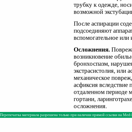
трубку к одежде, нос
возможной экстубаци
После аспирации сод
подсоединяют аппарат
вспомогательное или 
Осложнения.
Поврежд
возникновение обильн
бронхоспазм, нарушен
экстрасистолия, или а
механическое поврежд
асфиксия вследствие 
отдаленном периоде м
гортани, ларинготрах
осложнения.
Перепечатка материала разрешена только при наличии прямой ссылки на
Med-