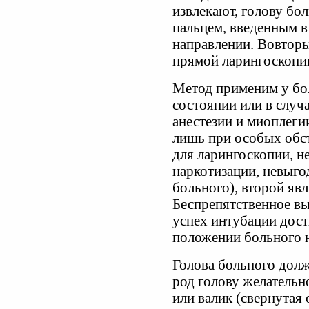
извлекают, голову бо
пальцем, введенным в
направлении. Вовторы
прямой ларингоскопи
Метод применим у бо
состоянии или в случ
анестезии и миоплеги
лишь при особых обст
для ларингоскопии, 
наркотизации, невыго
больного), второй яв
Беспрепятственное в
успех интубации дост
положении больного н
Голова больного долж
род голову желатель
или валик (свернутая