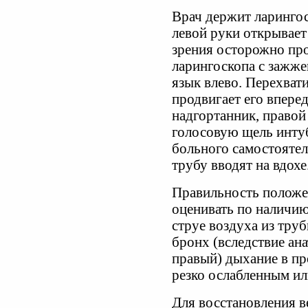
Врач держит ларингос
левой руки открывает
зрения осторожно про
ларингоскопа с зажже
язык влево. Перехват
продвигает его вперед
надгортанник, право
голосовую щель инту
больного самостояте
трубу вводят на вдохе
Правильность положе
оценивать по наличи
струе воздуха из тру
бронх (вследствие ан
правый) дыхание в п
резко ослабленным ил
Для восстановления 