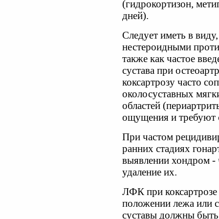
(гидрокортизон, метип
дней).
Следует иметь в виду,
нестероидными проти
также как частое вве
сустава при остеоарт
коксартрозу часто со
околосуставных мягки
областей (периартрит
ощущения и требуют 
При частом рецидивир
ранних стадиях гонар
выявлении хондром - 
удаление их.
ЛФК при коксартрозе 
положении лежа или с
суставы должны быть 