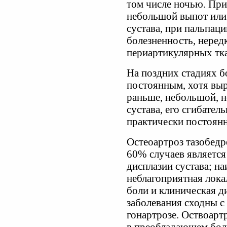
том числе ночью. При
небольшой выпот или
сустава, при пальпац
болезненность, нередк
периартикулярных тк
На поздних стадиях б
постоянным, хотя выр
раньше, небольшой, н
сустава, его сгибател
практически постоян
Остеоартроз тазобедре
60% случаев является
дисплазии сустава; н
неблагоприятная лока
боли и клиническая д
заболевания сходны с
гонартрозе. Оствоарт