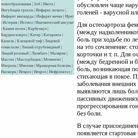
новообразования
|
Зоб
|
Икота
|
обусловлен чаще нар
Интубация трахеи
|
Инфаркт легкого
|
голеней - варусной и
Инфаркт миокарда
|
Инфаркт яичка
|
Ирит
|
Истерия
|
Ихтиоз
|
Ишемический инсульт
Для остеоартроза фе
|
Камни почек
|
Карбункул
|
(между надколенником
Кардиосклероз
|
Катар
|
Катаракта
|
боль при ходьбе по л
Кашель
|
Клещевой тиф
|
Лицевой
на это сочленение: ст
гемиспазм
|
Лишай отрубевидный
|
Лишай розовый
|
Люмбаго
|
Малярия
|
корточки и т. п. Для
Мастит
|
Мастурбация
|
Менингит
|
(между бедренной и 
Мигрень
|
Миопия
|
Мраморная болезнь
|
боль, возникающая по
Насморк
|
Невроз
|
Некроз
|
Нефропатоз
|
стихающая в покое. П
заболевания внешних 
выявляются лишь бол
пассивных движениях 
прогрессирования гон
без боли.
В случае присоединен
появляется стартовая 