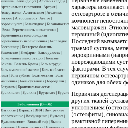
первичные изменения
яичника
|
Аппендицит
|
Аритмия сердца
|
характера возникают 
Артериальная гипотония
|
Артрит
|
Аспергиллез
|
Астигматизм
|
Ателектаз
остеоартрозе в отлич
легкого
|
Атеросклероз
|
Атетоз
|
компонент непостояне
Аэросинусит
|
Балактидиаз
|
Баланопостит
маловыражен. Этиоло
|
Бели
|
Беременность внематочная
|
первичный (идиопатич
Беременность многоплодная
|
Последний вызывается
Беременность переношенная
|
Бесплодие
|
Бессонница
|
Бехтерева болезнь
|
травмой сустава, мет
Бешенство
|
Блефарит
|
Близорукость
|
эндокринными (напри
Болезненные менструации
|
Болезнь
повреждающими суста
Брилла
|
Болезнь Крона
|
Боль в груди
|
факторами. В тех случ
Боль в молочной железе
|
Боль в области
первичном остеоартро
лица
|
Боль зубная
|
Боль костная
|
Боль
мышечная
|
Боль суставная
|
Бородавки
|
одинаков для обеих ф
Ботулизм
|
Бронхиальная астма
|
Бронхиолит
|
Бронхит
|
Бруцеллез
|
Бурсит
Первичная дегенерац
|
других тканей сустава
Заболевания (В—Ж)
уплотнением (остеоск
Вагинизм
|
Варикоз
|
ВИЧ
|
Внутреннее
(остеофиты), синовиа
кровотечение
|
Возбуждение
|
Вульвит
|
реактивной гиперемии
Вульвовагинит
|
Вшивый тиф
|
Вывих
ключицы
|
Вывих челюсти
|
Выпадение