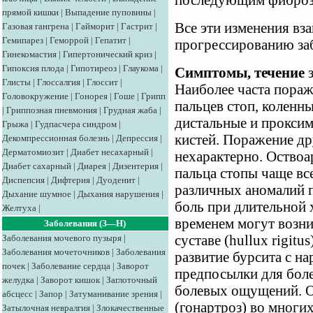
последующим фиброз
прямой кишки
|
Выпадение пуповины
|
Все эти изменения вз
Газовая гангрена
|
Гайморит
|
Гастрит
|
Гемипарез
|
Геморрой
|
Гепатит
|
прогрессированию за
Гинекомастия
|
Гипертонический криз
|
Гипоксия плода
|
Гипотиреоз
|
Глаукома
|
Симптомы, течение
з
Глисты
|
Глоссалгия
|
Глоссит
|
Наиболее часта пора
Головокружение
|
Гонорея
|
Гоше
|
Грипп
пальцев стоп, коленны
|
Гриппозная пневмония
|
Грудная жаба
|
дистальные и прокси
Грыжа
|
Гудпасчера синдром
|
кистей. Поражение др
Декомпрессионная болезнь
|
Депрессия
|
Дерматомиозит
|
Диабет несахарный
|
нехарактерно. Оствоа
Диабет сахарный
|
Диарея
|
Дизентерия
|
пальца стопы чаще все
Диспепсия
|
Дифтерия
|
Дуоденит
|
различных аномалий п
Дыхание шумное
|
Дыхания нарушения
|
боль при длительной 
Желтуха
|
временем могут возни
Заболевания (З—Н)
Заболевания мочевого пузыря
|
суставе (hullux rigitu
Заболевания мочеточников
|
Заболевания
развитие бурсита с н
почек
|
Заболевание сердца
|
Заворот
предпосылки для бол
желудка
|
Заворот кишок
|
Заглоточный
болевых ощущений. О
абсцесс
|
Запор
|
Затуманивание зрения
|
(гонартроз) во многи
Затылочная невралгия
|
Злокачественные