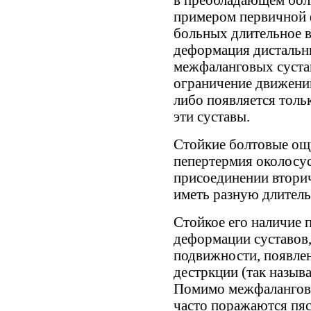
в преобладающем бол
примером первичной 
больных длительное в
деформация дистальн
межфаланговых сустав
ограничение движений 
либо появляется толь
эти суставы.
Стойкие болтовые ощ
пепертермия околосу
присоединении втори
иметь разную длитель
Стойкое его наличие 
деформации суставов
подвижности, появле
дестркции (так назыв
Помимо межфаланговы
часто поражаются пяс