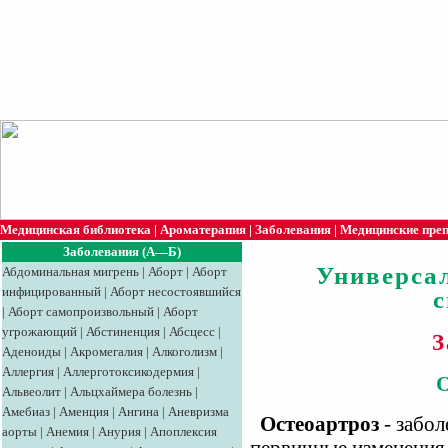
Медицинская библиотека
|
Ароматерапия
|
Заболевания
|
Медицинские пре
Заболевания (А—Б)
Универса
Абдоминальная мигрень
|
Аборт
|
Аборт
инфицированный
|
Аборт несостоявшийся
|
Аборт самопроизвольный
|
Аборт
угрожающий
|
Абстиненция
|
Абсцесс
|
З
Аденоиды
|
Акромегалия
|
Алкоголизм
|
Аллергия
|
Аллерготоксикодермия
|
Альвеолит
|
Альцхаймера болезнь
|
Амебиаз
|
Аменция
|
Ангина
|
Аневризма
Остеоартроз
- забол
аорты
|
Анемия
|
Анурия
|
Апоплексия