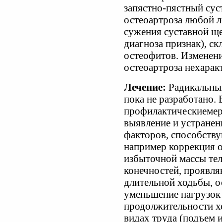
запястно-пястный сус
остеоартроза любой л
сужения суставной ще
диагноза признак), ск
остеофитов. Изменени
остеоартроза нехарак
Лечение:
Радикальных
пока не разработано.
профилактическиемер
выявление и устране
факторов, способств
например коррекция 
избыточной массы тел
конечностей, проявл
длительной ходьбы, о
уменьшение нагрузок
продолжительности х
видах труда (подъем 