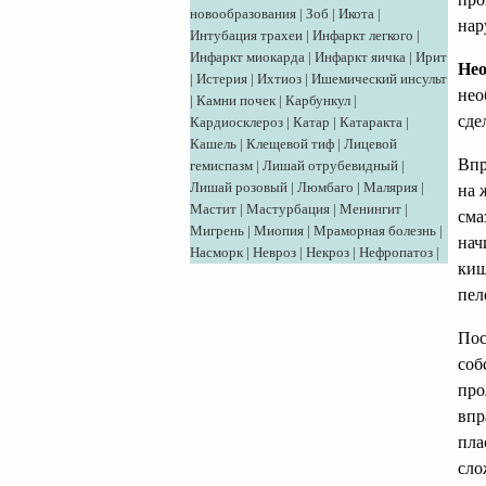
новообразования
|
Зоб
|
Икота
|
нар
Интубация трахеи
|
Инфаркт легкого
|
Инфаркт миокарда
|
Инфаркт яичка
|
Ирит
Нео
|
Истерия
|
Ихтиоз
|
Ишемический инсульт
нео
|
Камни почек
|
Карбункул
|
сде
Кардиосклероз
|
Катар
|
Катаракта
|
Кашель
|
Клещевой тиф
|
Лицевой
Впр
гемиспазм
|
Лишай отрубевидный
|
Лишай розовый
|
Люмбаго
|
Малярия
|
на 
Мастит
|
Мастурбация
|
Менингит
|
сма
Мигрень
|
Миопия
|
Мраморная болезнь
|
нач
Насморк
|
Невроз
|
Некроз
|
Нефропатоз
|
киш
пел
Пос
соб
про
впр
пла
сло