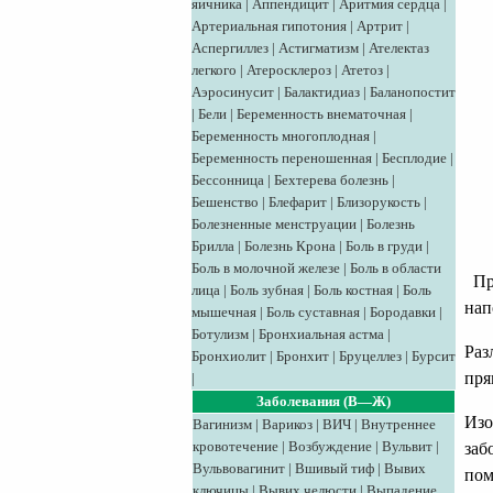
яичника
|
Аппендицит
|
Аритмия сердца
|
Артериальная гипотония
|
Артрит
|
Аспергиллез
|
Астигматизм
|
Ателектаз
легкого
|
Атеросклероз
|
Атетоз
|
Аэросинусит
|
Балактидиаз
|
Баланопостит
|
Бели
|
Беременность внематочная
|
Беременность многоплодная
|
Беременность переношенная
|
Бесплодие
|
Бессонница
|
Бехтерева болезнь
|
Бешенство
|
Блефарит
|
Близорукость
|
Болезненные менструации
|
Болезнь
Брилла
|
Болезнь Крона
|
Боль в груди
|
Боль в молочной железе
|
Боль в области
Пря
лица
|
Боль зубная
|
Боль костная
|
Боль
нап
мышечная
|
Боль суставная
|
Бородавки
|
Ботулизм
|
Бронхиальная астма
|
Раз
Бронхиолит
|
Бронхит
|
Бруцеллез
|
Бурсит
пря
|
Заболевания (В—Ж)
Изо
Вагинизм
|
Варикоз
|
ВИЧ
|
Внутреннее
кровотечение
|
Возбуждение
|
Вульвит
|
заб
Вульвовагинит
|
Вшивый тиф
|
Вывих
пом
ключицы
|
Вывих челюсти
|
Выпадение