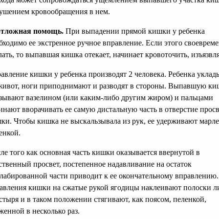
ушением кровообращения в нем.
тложная помощь.
При выпадении прямой кишки у ребенка
бходимо ее экстренное ручное вправление. Если этого своеврем
лать, то выпавшая кишка отекает, начинает кровоточить, изъязвля
авление кишки у ребенка производят 2 человека. Ребенка укла
живот, ноги приподнимают и разводят в стороны. Выпавшую ки
зывают вазелином (или каким-либо другим жиром) и пальцами
инают вворачивать ее самую дистальную часть в отверстие просв
ки. Чтобы кишка не выскальзывала из рук, ее удерживают марл
енкой.
ле того как основная часть кишки оказывается ввернутой в
ственный просвет, постепенное надавливание на остаток
лабированной части приводит к ее окончательному вправлению.
авления кишки на сжатые рукой ягодицы наклеивают полоски л
стыря и в таком положении стягивают, как поясом, пеленкой,
женной в несколько раз.