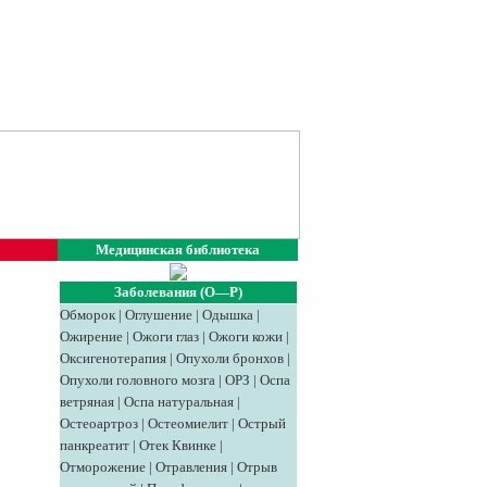
Медицинская библиотека
Заболевания (О—Р)
Обморок
|
Оглушение
|
Одышка
|
Ожирение
|
Ожоги глаз
|
Ожоги кожи
|
Оксигенотерапия
|
Опухоли бронхов
|
Опухоли головного мозга
|
ОРЗ
|
Оспа
ветряная
|
Оспа натуральная
|
Остеоартроз
|
Остеомиелит
|
Острый
панкреатит
|
Отек Квинке
|
Отморожение
|
Отравления
|
Отрыв