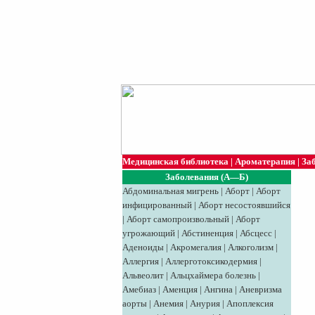
Медицинская библиотека
|
Ароматерапия
|
За
Заболевания (А—Б)
Абдоминальная мигрень
|
Аборт
|
Аборт
инфицированный
|
Аборт несостоявшийся
|
Аборт самопроизвольный
|
Аборт
угрожающий
|
Абстиненция
|
Абсцесс
|
Аденоиды
|
Акромегалия
|
Алкоголизм
|
Аллергия
|
Аллерготоксикодермия
|
Альвеолит
|
Альцхаймера болезнь
|
Амебиаз
|
Аменция
|
Ангина
|
Аневризма
аорты
|
Анемия
|
Анурия
|
Апоплексия