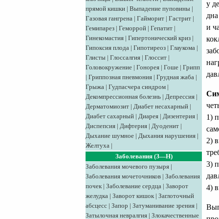
у д
прямой кишки
|
Выпадение пуповины
|
дна
Газовая гангрена
|
Гайморит
|
Гастрит
|
и ч
Гемипарез
|
Геморрой
|
Гепатит
|
Гинекомастия
|
Гипертонический криз
|
кок
Гипоксия плода
|
Гипотиреоз
|
Глаукома
|
заб
Глисты
|
Глоссалгия
|
Глоссит
|
наг
Головокружение
|
Гонорея
|
Гоше
|
Грипп
дав
|
Гриппозная пневмония
|
Грудная жаба
|
Грыжа
|
Гудпасчера синдром
|
Си
Декомпрессионная болезнь
|
Депрессия
|
чет
Дерматомиозит
|
Диабет несахарный
|
Диабет сахарный
|
Диарея
|
Дизентерия
|
1) 
Диспепсия
|
Дифтерия
|
Дуоденит
|
сам
Дыхание шумное
|
Дыхания нарушения
|
2) 
Желтуха
|
тре
Заболевания (З—Н)
3) 
Заболевания мочевого пузыря
|
дав
Заболевания мочеточников
|
Заболевания
почек
|
Заболевание сердца
|
Заворот
4) 
желудка
|
Заворот кишок
|
Заглоточный
абсцесс
|
Запор
|
Затуманивание зрения
|
Вып
Затылочная невралгия
|
Злокачественные
про