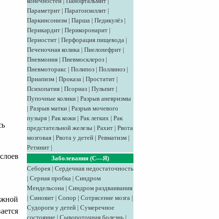
конечностей
|
Панофтальмит
|
Параметрит
|
Паратонзиллит
|
Паркинсонизм
|
Парша
|
Педикулёз
|
Перикардит
|
Перикоронарит
|
Периостит
|
Перфорация пищевода
|
Печеночная колика
|
Пиелонефрит
|
Пневмония
|
Пневмосклероз
|
Пневмоторакс
|
Полипоз
|
Поллиноз
|
Приапизм
|
Проказа
|
Простатит
|
Психопатия
|
Псориаз
|
Пульпит
|
Пупочные колики
|
Разрыв аневризмы
|
Разрыв матки
|
Разрыв мочевого
пузыря
|
Рак кожи
|
Рак легких
|
Рак
сь
предстательной железы
|
Рахит
|
Рвота
мозговая
|
Рвота у детей
|
Ревматизм
|
Ретинит
|
 слоев
Заболевания (С—Я)
Себорея
|
Сердечная недостаточность
|
Серная пробка
|
Синдром
Мендельсона
|
Синдром раздваивания
|
Синовит
|
Сопор
|
Сотрясение мозга
|
ложной
Судороги у детей
|
Сумеречное
ается
состояние
|
Сывороточная болезнь
|