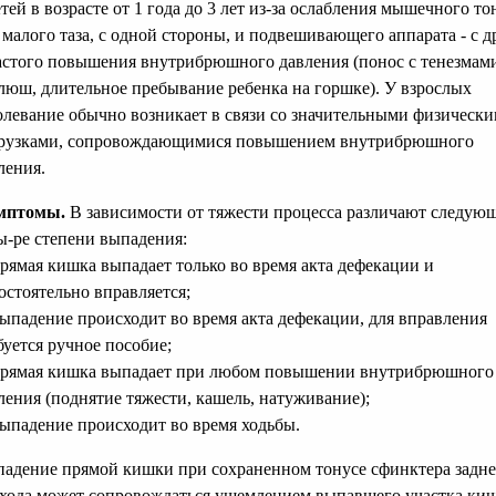
етей в возрасте от 1 года до 3 лет из-за ослабления мышечного то
 малого таза, с одной стороны, и подвешивающего аппарата - с д
астого повышения внутрибрюшного давления (понос с тенезмам
люш, длительное пребывание ребенка на горшке). У взрослых
олевание обычно возникает в связи со значительными физическ
рузками, сопровождающимися повышением внутрибрюшного
ления.
мптомы.
В зависимости от тяжести процесса различают следую
ы-ре степени выпадения:
прямая кишка выпадает только во время акта дефекации и
остоятельно вправляется;
выпадение происходит во время акта дефекации, для вправления
буется ручное пособие;
прямая кишка выпадает при любом повышении внутрибрюшного
ления (поднятие тяжести, кашель, натуживание);
выпадение происходит во время ходьбы.
адение прямой кишки при сохраненном тонусе сфинктера задне
хода может сопровождаться ущемлением выпавшего участка киш