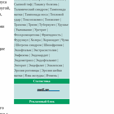
нуса
Сыпной тиф
|
Такаясу болезнь
|
ругой,
Таламический синдром
|
Тампонада
и,
матки
|
Тампонада носа
|
Тепловой
удар
|
Токсоплазмоз
|
Тонзиллит
|
Трахома
|
Тризм
|
Туберкулез
|
Удушье
ими
|
Укачивание
|
Уретрит
|
Феохромоцитома
|
Фригидность
|
Фурункул
|
Холера
|
Хориоидит
|
Чума
|
Шегрена синдром
|
Шизофрения
|
щие
Экзофтальм
|
Экстрасистолия
|
Эмфизема
|
Эндокардит
|
Эндометриоз
|
Эндофтальмит
|
Энтерит
|
Энцефалит
|
Эпилепсия
|
Эрозия роговицы
|
Эрозия шейки
матки
|
Язва желудка
|
Ячмень
|
Статистика
Рекламный блок
го
ки с