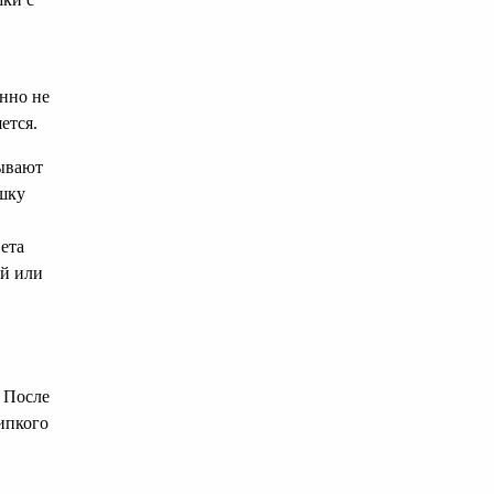
енно не
ется.
дывают
шку
ета
ей или
 После
ипкого