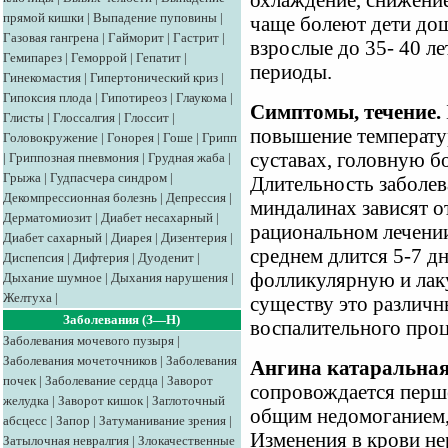
охлаждение, снижение
прямой кишки
|
Выпадение пуповины
|
чаще болеют дети дош
Газовая гангрена
|
Гайморит
|
Гастрит
|
взрослые до 35- 40 ле
Гемипарез
|
Геморрой
|
Гепатит
|
периоды.
Гинекомастия
|
Гипертонический криз
|
Гипоксия плода
|
Гипотиреоз
|
Глаукома
|
Симптомы, течение.
Глисты
|
Глоссалгия
|
Глоссит
|
повышение температур
Головокружение
|
Гонорея
|
Гоше
|
Грипп
суставах, головную б
|
Гриппозная пневмония
|
Грудная жаба
|
Грыжа
|
Гудпасчера синдром
|
Длительность заболев
Декомпрессионная болезнь
|
Депрессия
|
миндалинах зависят 
Дерматомиозит
|
Диабет несахарный
|
рациональном лечени
Диабет сахарный
|
Диарея
|
Дизентерия
|
среднем длится 5-7 д
Диспепсия
|
Дифтерия
|
Дуоденит
|
фолликулярную и лак
Дыхание шумное
|
Дыхания нарушения
|
Желтуха
|
существу это различн
Заболевания (З—Н)
воспалительного проц
Заболевания мочевого пузыря
|
Заболевания мочеточников
|
Заболевания
Ангина катаральная
почек
|
Заболевание сердца
|
Заворот
сопровождается перше
желудка
|
Заворот кишок
|
Заглоточный
общим недомоганием,
абсцесс
|
Запор
|
Затуманивание зрения
|
Изменения в крови не
Затылочная невралгия
|
Злокачественные