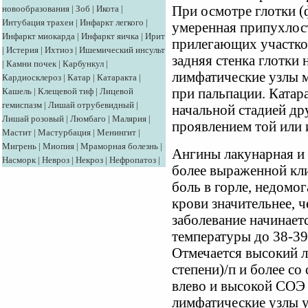
новообразования
|
Зоб
|
Икота
|
При осмотре глотки 
Интубация трахеи
|
Инфаркт легкого
|
умеренная припухлос
Инфаркт миокарда
|
Инфаркт яичка
|
Ирит
прилегающих участко
|
Истерия
|
Ихтиоз
|
Ишемический инсульт
задняя стенка глотки
|
Камни почек
|
Карбункул
|
лимфатические узлы 
Кардиосклероз
|
Катар
|
Катаракта
|
Кашель
|
Клещевой тиф
|
Лицевой
при пальпации. Катар
гемиспазм
|
Лишай отрубевидный
|
начальной стадией др
Лишай розовый
|
Люмбаго
|
Малярия
|
проявлением той или
Мастит
|
Мастурбация
|
Менингит
|
Мигрень
|
Миопия
|
Мраморная болезнь
|
Ангины лакунарная и
Насморк
|
Невроз
|
Некроз
|
Нефропатоз
|
более выраженной кли
боль в горле, недомог
крови значительнее, 
заболевание начинае
температуры до 38-39
Отмечается высокий л
степени)/п и более с
влево и высокой СОЭ 
лимфатические узлы 