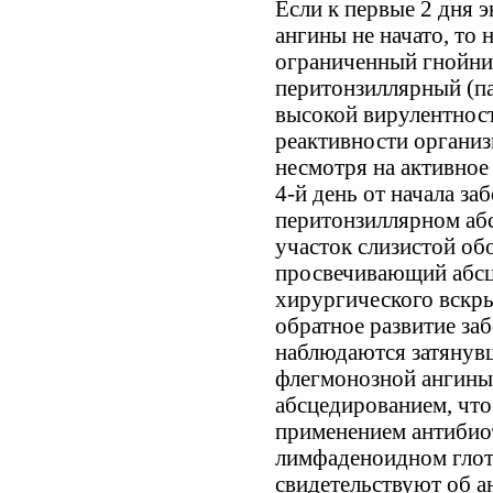
Если к первые 2 дня 
ангины не начато, то 
ограниченный гнойник
перитонзиллярный (па
высокой вирулентнос
реактивности организ
несмотря на активное 
4-й день от начала з
перитонзиллярном аб
участок слизистой об
просвечивающий абсц
хирургического вскры
обратное развитие за
наблюдаются затянув
флегмонозной ангины
абсцедированием, что
применением антибио
лимфаденоидном глот
свидетельствуют об а