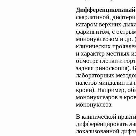
Дифференциальный 
скарлатиной, дифтери
катаром верхних дыха
фарингитом, с острым
мононуклеозом и др. 
клинических проявле
и характер местных 
осмотре глотки и гор
задняя риноскопия).
лабораторных методов
налетов миндалин на 
крови). Например, о
мононуклеаров в кро
мононуклеоз.
В клинической практи
дифференцировать ла
локализованной дифте