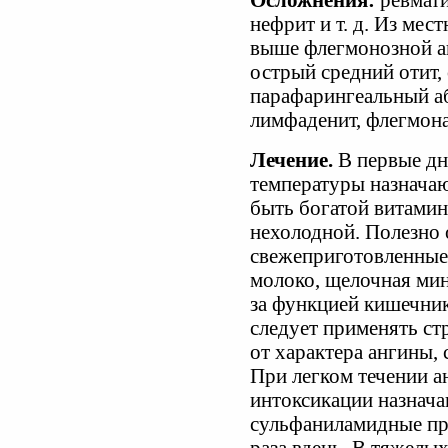
Осложнения:
ревмати
нефрит и т. д. Из ме
выше флегмонозной ан
острый средний отит, 
парафарингеальный а
лимфаденит, флегмона
Лечение.
В первые дн
температуры назнача
быть богатой витамин
нехолодной. Полезно 
свежеприготовленные 
молоко, щелочная мин
за функцией кишечни
следует применять ст
от характера ангины, 
При легком течении 
интоксикации назнача
сульфаниламидные пре