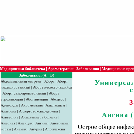
Медицинская библиотека
|
Ароматерапия
|
Заболевания
|
Медицинские пре
Заболевания (А—Б)
Универса
Абдоминальная мигрень
|
Аборт
|
Аборт
инфицированный
|
Аборт несостоявшийся
|
Аборт самопроизвольный
|
Аборт
угрожающий
|
Абстиненция
|
Абсцесс
|
З
Аденоиды
|
Акромегалия
|
Алкоголизм
|
Аллергия
|
Аллерготоксикодермия
|
Ангина 
Альвеолит
|
Альцхаймера болезнь
|
Амебиаз
|
Аменция
|
Ангина
|
Аневризма
Острое общее инфекц
аорты
|
Анемия
|
Анурия
|
Апоплексия