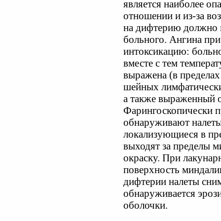
является наиболее оп
отношении и из-за в
на дифтерию должно 
больного. Ангина пр
интоксикацию: больно
вместе с тем темпера
выражена (в пределах
шейных лимфатических
а также выраженный о
Фарингоскопически п
обнаруживают налеты 
локализующиеся в пр
выходят за пределы м
окраску. При лакунарн
поверхность миндалин
дифтерии налеты сним
обнаруживается эроз
оболочки.