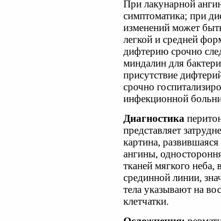
При лакунарной ангин
симптоматика; при ди
изменений может быт
легкой и средней фор
дифтерию срочно след
миндалин для бактери
присутствие дифтерий
срочно госпитализиро
инфекционной больн
Диагностика
перитон
представляет затрудн
картина, развившаяся
ангины, одностороння
тканей мягкого неба,
срединной линии, зн
тела указывают на во
клетчатки.