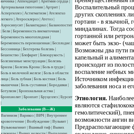
преимущественным п
яичника
|
Аппендицит
|
Аритмия сердца
|
Воспалительный проце
Артериальная гипотония
|
Артрит
|
Аспергиллез
|
Астигматизм
|
Ателектаз
других скоплениях ли
легкого
|
Атеросклероз
|
Атетоз
|
гортани - в язычной,
Аэросинусит
|
Балактидиаз
|
Баланопостит
миндалинах. Тогда со
|
Бели
|
Беременность внематочная
|
гортанной или ретрон
Беременность многоплодная
|
может быть экзо- (ча
Беременность переношенная
|
Бесплодие
|
Бессонница
|
Бехтерева болезнь
|
Возможны два пути п
Бешенство
|
Блефарит
|
Близорукость
|
капельный и алимент
Болезненные менструации
|
Болезнь
происходит из полост
Брилла
|
Болезнь Крона
|
Боль в груди
|
воспаление небных ми
Боль в молочной железе
|
Боль в области
Источником инфекции
лица
|
Боль зубная
|
Боль костная
|
Боль
мышечная
|
Боль суставная
|
Бородавки
|
заболевания носа и е
Ботулизм
|
Бронхиальная астма
|
Бронхиолит
|
Бронхит
|
Бруцеллез
|
Бурсит
Этиология.
Наиболее
|
являются стафилококк
Заболевания (В—Ж)
гемолитический), пне
Вагинизм
|
Варикоз
|
ВИЧ
|
Внутреннее
возможности ангин в
кровотечение
|
Возбуждение
|
Вульвит
|
Предрасполагающие ф
Вульвовагинит
|
Вшивый тиф
|
Вывих
ключицы
|
Вывих челюсти
|
Выпадение