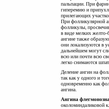
пальпации. При фари
гиперемию и припухл
прилегающих участков
При фолликулярной а
фолликулы, просвечи
в виде мелких желто-
ангине также образую
они локализуются в ус
дальнейшем могут сли
всю или почти всю с
легко снимаются шпат
Деление ангин на фо
так как у одного и то
одновременно как фол
ангина.
Ангина флегмонозна
околоминдаликовой кл