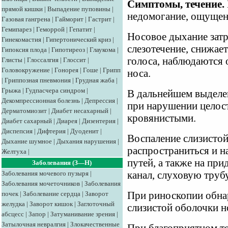
Симптомы, течение.
прямой кишки
|
Выпадение пуповины
|
недомогание, ощущени
Газовая гангрена
|
Гайморит
|
Гастрит
|
Гемипарез
|
Геморрой
|
Гепатит
|
Носовое дыхание затр
Гинекомастия
|
Гипертонический криз
|
слезотечение, снижае
Гипоксия плода
|
Гипотиреоз
|
Глаукома
|
голоса, наблюдаются
Глисты
|
Глоссалгия
|
Глоссит
|
Головокружение
|
Гонорея
|
Гоше
|
Грипп
носа.
|
Гриппозная пневмония
|
Грудная жаба
|
Грыжа
|
Гудпасчера синдром
|
В дальнейшем выделе
Декомпрессионная болезнь
|
Депрессия
|
при нарушении целос
Дерматомиозит
|
Диабет несахарный
|
кровянистыми.
Диабет сахарный
|
Диарея
|
Дизентерия
|
Диспепсия
|
Дифтерия
|
Дуоденит
|
Воспаление слизистой
Дыхание шумное
|
Дыхания нарушения
|
распространиться и н
Желтуха
|
путей, а также на пр
Заболевания (З—Н)
Заболевания мочевого пузыря
|
канал, слуховую труб
Заболевания мочеточников
|
Заболевания
почек
|
Заболевание сердца
|
Заворот
При риноскопии обна
желудка
|
Заворот кишок
|
Заглоточный
слизистой оболочки н
абсцесс
|
Запор
|
Затуманивание зрения
|
Затылочная невралгия
|
Злокачественные