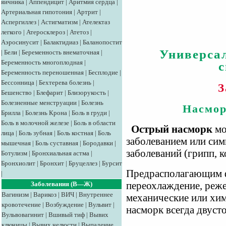
яичника
|
Аппендицит
|
Аритмия сердца
|
Артериальная гипотония
|
Артрит
|
Аспергиллез
|
Астигматизм
|
Ателектаз
легкого
|
Атеросклероз
|
Атетоз
|
Аэросинусит
|
Балактидиаз
|
Баланопостит
Универса
|
Бели
|
Беременность внематочная
|
Беременность многоплодная
|
Беременность переношенная
|
Бесплодие
|
Бессонница
|
Бехтерева болезнь
|
З
Бешенство
|
Блефарит
|
Близорукость
|
Болезненные менструации
|
Болезнь
Насмор
Брилла
|
Болезнь Крона
|
Боль в груди
|
Боль в молочной железе
|
Боль в области
Острый насморк
мо
лица
|
Боль зубная
|
Боль костная
|
Боль
заболеванием или си
мышечная
|
Боль суставная
|
Бородавки
|
заболеваний (грипп, к
Ботулизм
|
Бронхиальная астма
|
Бронхиолит
|
Бронхит
|
Бруцеллез
|
Бурсит
Предрасполагающим 
|
Заболевания (В—Ж)
переохлаждение, реж
Вагинизм
|
Варикоз
|
ВИЧ
|
Внутреннее
механические или хи
кровотечение
|
Возбуждение
|
Вульвит
|
насморк всегда двуст
Вульвовагинит
|
Вшивый тиф
|
Вывих
ключицы
|
Вывих челюсти
|
Выпадение