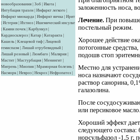
При благоприятном те
новообразования
|
Зоб
|
Икота
|
заложенность носа, в
Интубация трахеи
|
Инфаркт легкого
|
Инфаркт миокарда
|
Инфаркт яичка
|
Ирит
Лечение.
При повышен
|
Истерия
|
Ихтиоз
|
Ишемический инсульт
постельный режим.
|
Камни почек
|
Карбункул
|
Кардиосклероз
|
Катар
|
Катаракта
|
Хорошее действие ок
Кашель
|
Клещевой тиф
|
Лицевой
потогонные средства,
гемиспазм
|
Лишай отрубевидный
|
Лишай розовый
|
Люмбаго
|
Малярия
|
подошв стоп эритемн
Мастит
|
Мастурбация
|
Менингит
|
Мигрень
|
Миопия
|
Мраморная болезнь
|
Местно для устранени
Насморк
|
Невроз
|
Некроз
|
Нефропатоз
|
носа назначают сосу
раствор санорина, 0,
галазолина.
После сосудосуживаю
или персиковое масло
Хороший эффект дает
следующего состава: б
норсульфазол -1,5 г, 