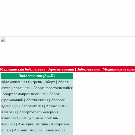
Медицинская библиотека
|
Ароматерапия
|
Заболевания
|
Медицинские пре
Заболевания (А—Б)
Абдоминальная мигрень
|
Аборт
|
Аборт
инфицированный
|
Аборт несостоявшийся
|
Аборт самопроизвольный
|
Аборт
угрожающий
|
Абстиненция
|
Абсцесс
|
Аденоиды
|
Акромегалия
|
Алкоголизм
|
Аллергия
|
Аллерготоксикодермия
|
Альвеолит
|
Альцхаймера болезнь
|
Амебиаз
|
Аменция
|
Ангина
|
Аневризма
аорты
|
Анемия
|
Анурия
|
Апоплексия