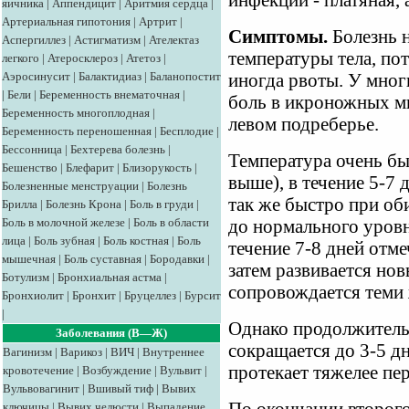
инфекции - платяная, 
яичника
|
Аппендицит
|
Аритмия сердца
|
Артериальная гипотония
|
Артрит
|
Симптомы.
Болезнь н
Аспергиллез
|
Астигматизм
|
Ателектаз
температуры тела, по
легкого
|
Атеросклероз
|
Атетоз
|
Аэросинусит
|
Балактидиаз
|
Баланопостит
иногда рвоты. У мног
|
Бели
|
Беременность внематочная
|
боль в икроножных м
Беременность многоплодная
|
левом подреберье.
Беременность переношенная
|
Бесплодие
|
Бессонница
|
Бехтерева болезнь
|
Температура очень бы
Бешенство
|
Блефарит
|
Близорукость
|
выше), в течение 5-7 
Болезненные менструации
|
Болезнь
так же быстро при об
Брилла
|
Болезнь Крона
|
Боль в груди
|
Боль в молочной железе
|
Боль в области
до нормального уровн
лица
|
Боль зубная
|
Боль костная
|
Боль
течение 7-8 дней отм
мышечная
|
Боль суставная
|
Бородавки
|
затем развивается но
Ботулизм
|
Бронхиальная астма
|
сопровождается теми 
Бронхиолит
|
Бронхит
|
Бруцеллез
|
Бурсит
|
Однако продолжитель
Заболевания (В—Ж)
сокращается до 3-5 д
Вагинизм
|
Варикоз
|
ВИЧ
|
Внутреннее
протекает тяжелее пер
кровотечение
|
Возбуждение
|
Вульвит
|
Вульвовагинит
|
Вшивый тиф
|
Вывих
ключицы
|
Вывих челюсти
|
Выпадение