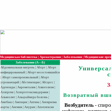
Медицинская библиотека
|
Ароматерапия
|
Заболевания
|
Медицинские пре
Заболевания (А—Б)
Универса
Абдоминальная мигрень
|
Аборт
|
Аборт
инфицированный
|
Аборт несостоявшийся
|
Аборт самопроизвольный
|
Аборт
угрожающий
|
Абстиненция
|
Абсцесс
|
З
Аденоиды
|
Акромегалия
|
Алкоголизм
|
Аллергия
|
Аллерготоксикодермия
|
Возвратный вши
Альвеолит
|
Альцхаймера болезнь
|
Амебиаз
|
Аменция
|
Ангина
|
Аневризма
Возбудитель
- спиро
аорты
|
Анемия
|
Анурия
|
Апоплексия