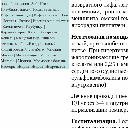
новообразования
|
Зоб
|
Икота
|
возвратного тифа, ле
Интубация трахеи
|
Инфаркт легкого
|
пневмонии, гриппа, м
Инфаркт миокарда
|
Инфаркт яичка
|
Ирит
менингита, омской ге
|
Истерия
|
Ихтиоз
|
Ишемический инсульт
лихорадки паппатачи.
|
Камни почек
|
Карбункул
|
Кардиосклероз
|
Катар
|
Катаракта
|
Неотложная помощь
Кашель
|
Клещевой тиф
|
Лицевой
покой, при ознобе те
гемиспазм
|
Лишай отрубевидный
|
Лишай розовый
|
Люмбаго
|
Малярия
|
питье. При гипертерми
Мастит
|
Мастурбация
|
Менингит
|
жаропонижающие сред
Мигрень
|
Миопия
|
Мраморная болезнь
|
кислоты или 0,25 г а
Насморк
|
Невроз
|
Некроз
|
Нефропатоз
|
сердечно-сосудистые 
сульфокамфокаина по
внутривенно).
Лечение проводят пе
ЕД через 3-4 и внутр
нормализации темпера
Госпитализация.
Бол