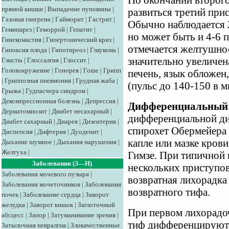
По окончании второго
прямой кишки
|
Выпадение пуповины
|
развиться третий при
Газовая гангрена
|
Гайморит
|
Гастрит
|
Обычно наблюдается 2
Гемипарез
|
Геморрой
|
Гепатит
|
но может быть и 4-6 
Гинекомастия
|
Гипертонический криз
|
отмечается желтушнос
Гипоксия плода
|
Гипотиреоз
|
Глаукома
|
значительно увеличена
Глисты
|
Глоссалгия
|
Глоссит
|
Головокружение
|
Гонорея
|
Гоше
|
Грипп
печень, язык обложен
|
Гриппозная пневмония
|
Грудная жаба
|
(пульс до 140-150 в м
Грыжа
|
Гудпасчера синдром
|
Декомпрессионная болезнь
|
Депрессия
|
Дифференциальный 
Дерматомиозит
|
Диабет несахарный
|
дифференциальной ди
Диабет сахарный
|
Диарея
|
Дизентерия
|
спирохет Обермейера в
Диспепсия
|
Дифтерия
|
Дуоденит
|
капле или мазке кров
Дыхание шумное
|
Дыхания нарушения
|
Желтуха
|
Гимзе. При типичной 
Заболевания (З—Н)
нескольких приступов,
Заболевания мочевого пузыря
|
возвратная лихорадка
Заболевания мочеточников
|
Заболевания
возвратного тифа.
почек
|
Заболевание сердца
|
Заворот
желудка
|
Заворот кишок
|
Заглоточный
При первом лихорадо
абсцесс
|
Запор
|
Затуманивание зрения
|
тиф дифференцируют 
Затылочная невралгия
|
Злокачественные