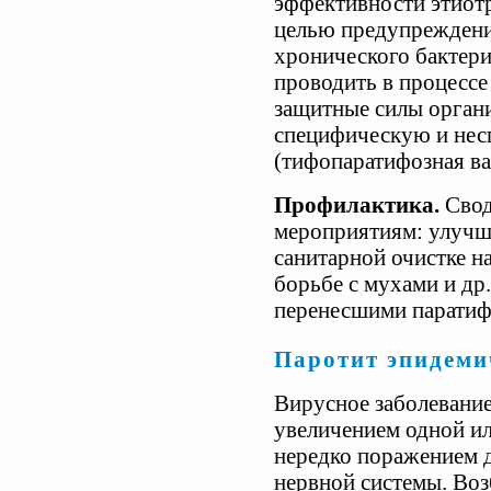
эффективности этиотр
целью предупреждени
хронического бактери
проводить в процесс
защитные силы орга
специфическую и нес
(тифопаратифозная ва
Профилактика.
Свод
мероприятиям: улучш
санитарной очистке н
борьбе с мухами и др
перенесшими паратиф 
Паротит эпидеми
Вирусное заболевание
увеличением одной и
нередко поражением 
нервной системы. Воз