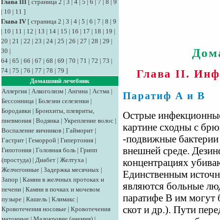
Глава III
[
страница 2
|
3
|
4
|
5
|
6
|
7
|
8
|
9
|
10
|
11
]
Глава IV
[
страница 2
|
3
|
4
|
5
|
6
|
7
|
8
|
9
|
10
|
11
|
12
|
13
|
14
|
15
|
16
|
17
|
18
|
19
|
20
|
21
|
22
|
23
|
24
|
25
|
26
|
27
|
28
|
29
|
Дом
30
|
64
|
65
|
66
|
67
|
68
|
69
|
70
|
71
|
72
|
73
|
74
|
75
|
76
|
77
|
78
|
79
]
Глава II. Ин
Домашний лечебник
Аллергия
|
Алкоголизм
|
Ангина
|
Астма
|
Паратиф А и В
Бессонница
|
Болезни селезенки
|
Бородавки
|
Бронхиты, плевриты,
Острые инфекционные
пневмония
|
Водянка
|
Укрепление волос
|
картине сходны с бр
Воспаление яичников
|
Гайморит
|
-подвижные бактерии 
Гастрит
|
Геморрой
|
Гипертония
|
внешней среде. Дези
Гипотония
|
Головная боль
|
Грипп
(простуда)
|
Диабет
|
Желтуха
|
концентрациях убиваю
Желчегонные
|
Задержка месячных
|
Единственным источн
Запор
|
Камни в желчных протоках и
являются больные люд
печени
|
Камни в почках и мочевом
паратифе В им могут 
пузыре
|
Кашель
|
Климакс
|
скот и др.). Пути пе
Кровотечения носовые
|
Кровотечения
маточные
|
Малокровие (анемия)
|