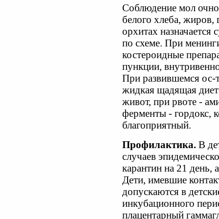
Соблюдение мол очно
белого хлеба, жиров, 
орхитах назначается 
по схеме. При менинг
костероидные препар
пункции, внутривенно
При развившемся ос-т
жидкая щадящая диета
живот, при рвоте - а
ферменты - гордокс, 
благоприятный.
Профилактика.
В де
случаев эпидемическо
карантин на 21 день,
Дети, имевшие контак
допускаются в детски
инкубационного перио
плацентарный гаммагл