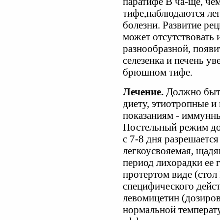
паратифе В ча-ще, ч
тифе,наблюдаются ле
болезни. Развитие ре
может отсутствовать 
разнообразной, появит
селезенка и печень у
брюшном тифе.
Лечение.
Должно быт
диету, этиотропные и 
показаниям - иммунн
Постельный режим до
с 7-8 дня разрешается
легкоусвояемая, щад
период лихорадки ее г
протертом виде (стол
специфического дейст
левомицетин (дозировк
нормальной температ