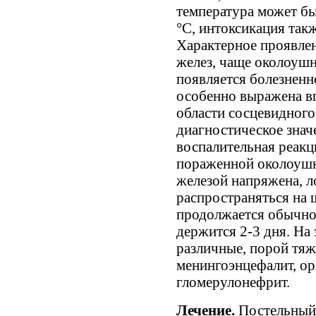
температура может б
°С, интоксикация такж
Характерное проявле
желез, чаще околоушн
появляется болезненн
особенно выражена вп
области сосцевидного
диагностическое знач
воспалительная реакц
пораженной околоушн
железой напряжена, л
распространяться на 
продолжается обычно
держится 2-3 дня. На
различные, порой тяж
менингоэнцефалит, орх
гломерулонефрит.
Лечение.
Постельный 