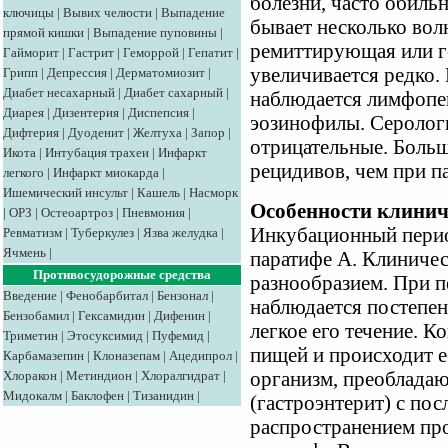
болезни, часто обиль
ключицы
|
Вывих челюсти
|
Выпадение
бывает несколько вол
прямой кишки
|
Выпадение пуповины
|
ремиттирующая или ге
Гайморит
|
Гастрит
|
Геморрой
|
Гепатит
|
увеличивается редко.
Грипп
|
Депрессия
|
Дерматомиозит
|
Диабет несахарный
|
Диабет сахарный
|
наблюдается лимфопен
Диарея
|
Дизентерия
|
Диспепсия
|
эозинофилы. Серолог
Дифтерия
|
Дуоденит
|
Желтуха
|
Запор
|
отрицательные. Боль
Икота
|
Интубация трахеи
|
Инфаркт
рецидивов, чем при п
легкого
|
Инфаркт миокарда
|
Ишемический инсульт
|
Кашель
|
Насморк
Особенности клинич
|
ОРЗ
|
Остеоартроз
|
Пневмония
|
Инкубационный перио
Ревматизм
|
Туберкулез
|
Язва желудка
|
Ячмень
|
паратифе А. Клиничес
Противосудорожные средства
разнообразием. При п
Введение
|
Фенобарбитал
|
Бензонал
|
наблюдается постепен
Бензобамил
|
Гексамидин
|
Дифенин
|
легкое его течение. К
Триметин
|
Этосуксимид
|
Пуфемид
|
пищей и происходит е
Карбамазепин
|
Клоназепам
|
Ацедипрол
|
Хлоракон
|
Метиндион
|
Хлоралгидрат
|
организм, преоблада
Мидокалм
|
Баклофен
|
Тизанидин
|
(гастроэнтерит) с по
распространением про