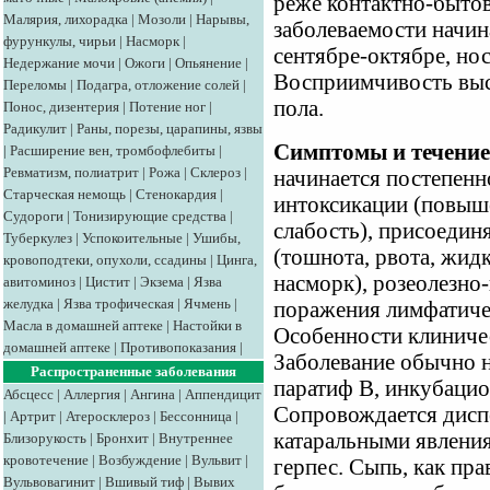
реже контактно-быто
Малярия, лихорадка
|
Мозоли
|
Нарывы,
заболеваемости начин
фурункулы, чирьи
|
Насморк
|
сентябре-октябре, но
Недержание мочи
|
Ожоги
|
Опьянение
|
Восприимчивость высо
Переломы
|
Подагра, отложение солей
|
пола.
Понос, дизентерия
|
Потение ног
|
Радикулит
|
Раны, порезы, царапины, язвы
Симптомы и течение
|
Расширение вен, тромбофлебиты
|
Ревматизм, полиатрит
|
Рожа
|
Склероз
|
начинается постепенн
Старческая немощь
|
Стенокардия
|
интоксикации (повыш
Судороги
|
Тонизирующие средства
|
слабость), присоедин
Туберкулез
|
Успокоительные
|
Ушибы,
(тошнота, рвота, жидк
кровоподтеки, опухоли, ссадины
|
Цинга,
насморк), розеолезно
авитоминоз
|
Цистит
|
Экзема
|
Язва
желудка
|
Язва трофическая
|
Ячмень
|
поражения лимфатиче
Масла в домашней аптеке
|
Настойки в
Особенности клиниче
домашней аптеке
|
Противопоказания
|
Заболевание обычно н
Распространенные заболевания
паратиф В, инкубацио
Абсцесс
|
Аллергия
|
Ангина
|
Аппендицит
Сопровождается дисп
|
Артрит
|
Атеросклероз
|
Бессонница
|
катаральными явления
Близорукость
|
Бронхит
|
Внутреннее
кровотечение
|
Возбуждение
|
Вульвит
|
герпес. Сыпь, как пра
Вульвовагинит
|
Вшивый тиф
|
Вывих