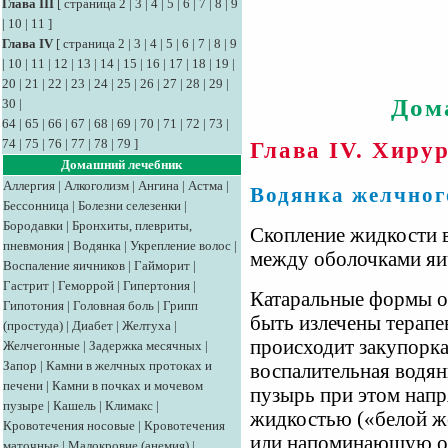
Глава III
[
страница 2
|
3
|
4
|
5
|
6
|
7
|
8
|
9
|
10
|
11
]
Глава IV
[
страница 2
|
3
|
4
|
5
|
6
|
7
|
8
|
9
|
10
|
11
|
12
|
13
|
14
|
15
|
16
|
17
|
18
|
19
|
20
|
21
|
22
|
23
|
24
|
25
|
26
|
27
|
28
|
29
|
Дом
30
|
64
|
65
|
66
|
67
|
68
|
69
|
70
|
71
|
72
|
73
|
74
|
75
|
76
|
77
|
78
|
79
]
Глава IV. Хиру
Домашний лечебник
Аллергия
|
Алкоголизм
|
Ангина
|
Астма
|
Водянка желчног
Бессонница
|
Болезни селезенки
|
Бородавки
|
Бронхиты, плевриты,
Скопление жидкости 
пневмония
|
Водянка
|
Укрепление волос
|
между оболочками яи
Воспаление яичников
|
Гайморит
|
Гастрит
|
Геморрой
|
Гипертония
|
Катаральные формы ос
Гипотония
|
Головная боль
|
Грипп
быть излечены терапе
(простуда)
|
Диабет
|
Желтуха
|
происходит закупорка
Желчегонные
|
Задержка месячных
|
Запор
|
Камни в желчных протоках и
воспалительная водя
печени
|
Камни в почках и мочевом
пузырь при этом напр
пузыре
|
Кашель
|
Климакс
|
жидкостью («белой ж
Кровотечения носовые
|
Кровотечения
или напоминающую о
маточные
|
Малокровие (анемия)
|