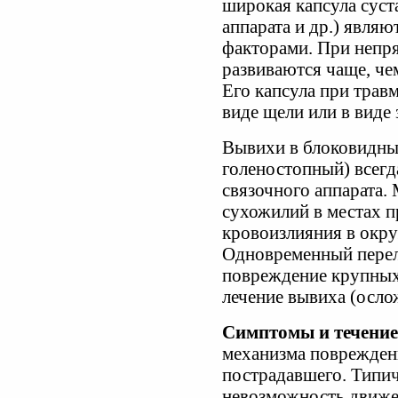
широкая капсула суст
аппарата и др.) явля
факторами. При непр
развиваются чаще, чем
Его капсула при трав
виде щели или в виде 
Вывихи в блоковидных
голеностопный) всег
связочного аппарата.
сухожилий в местах п
кровоизлияния в окру
Одновременный перело
повреждение крупных
лечение вывиха (осл
Симптомы и течение
механизма поврежден
пострадавшего. Типич
невозможность движен