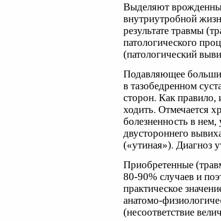
Выделяют врожденные
внутриутробной жизни
результате травмы (т
патологического проце
(патологический выви
Подавляющее больши
в тазобедренном суста
сторон. Как правило, 
ходить. Отмечается хр
болезненность в нем,
двустороннего вывиха
(«утиная»). Диагноз 
Приобретенные (травм
80-90% случаев и по
практическое значен
анатомо-физиологиче
(несоответствие вели