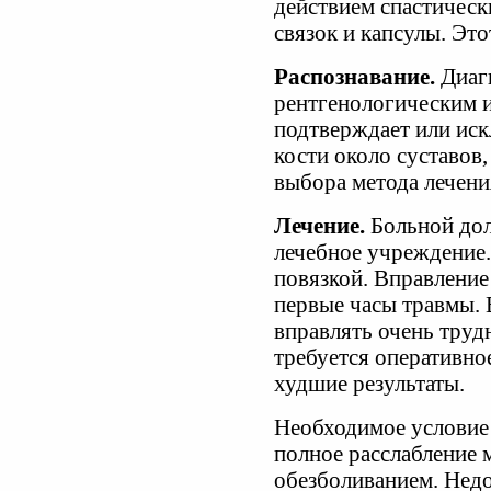
действием спастичес
связок и капсулы. Эт
Распознавание.
Диаг
рентгенологическим и
подтверждает или ис
кости около суставов,
выбора метода лечени
Лечение.
Больной дол
лечебное учреждение.
повязкой. Вправление
первые часы травмы.
вправлять очень трудн
требуется оперативное
худшие результаты.
Необходимое условие 
полное расслабление 
обезболиванием. Нед