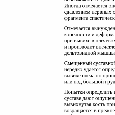
Иногда отмечается он
сдавлением нервных 
фрагмента спастичес
Отмечается вынужден
конечности и деформа
при вывихе в плечевом
и производит впечатле
дельтовидной мышцы 
Смещенный суставной
нередко удается опре
вывихе плеча он про
или под большой гру
Попытки определить 
суставе дают ощущен
вывихнутая кость при
возращается в прежне