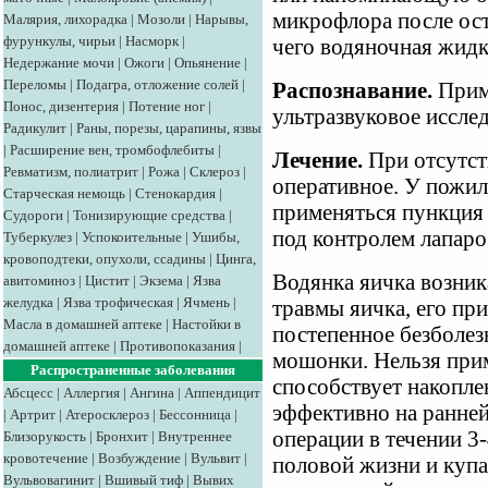
микрофлора после ост
Малярия, лихорадка
|
Мозоли
|
Нарывы,
фурункулы, чирьи
|
Насморк
|
чего водяночная жидк
Недержание мочи
|
Ожоги
|
Опьянение
|
Переломы
|
Подагра, отложение солей
|
Распознавание.
Прим
Понос, дизентерия
|
Потение ног
|
ультразвуковое иссле
Радикулит
|
Раны, порезы, царапины, язвы
|
Расширение вен, тромбофлебиты
|
Лечение.
При отсутст
Ревматизм, полиатрит
|
Рожа
|
Склероз
|
оперативное. У пожи
Старческая немощь
|
Стенокардия
|
применяться пункция
Судороги
|
Тонизирующие средства
|
под контролем лапарос
Туберкулез
|
Успокоительные
|
Ушибы,
кровоподтеки, опухоли, ссадины
|
Цинга,
Водянка яичка возника
авитоминоз
|
Цистит
|
Экзема
|
Язва
желудка
|
Язва трофическая
|
Ячмень
|
травмы яичка, его пр
Масла в домашней аптеке
|
Настойки в
постепенное безболе
домашней аптеке
|
Противопоказания
|
мошонки. Нельзя прим
Распространенные заболевания
способствует накопле
Абсцесс
|
Аллергия
|
Ангина
|
Аппендицит
эффективно на ранней
|
Артрит
|
Атеросклероз
|
Бессонница
|
операции в течении 3-
Близорукость
|
Бронхит
|
Внутреннее
кровотечение
|
Возбуждение
|
Вульвит
|
половой жизни и купа
Вульвовагинит
|
Вшивый тиф
|
Вывих