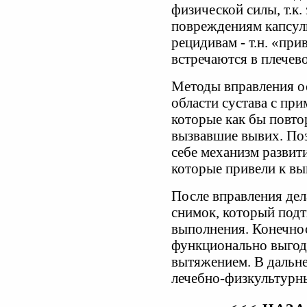
физической силы, т.к
повреждениям капсул
рецидивам - т.н. «пр
встречаются в плечев
Методы вправления о
области сустава с пр
которые как бы повто
вызвавшие вывих. По
себе механизм развит
которые привели к вы
После вправления де
снимок, который подт
выполнения. Конечнос
функционально выгод
вытяжением. В дальн
лечебно-физкультурн