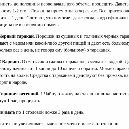
ипеть, до половины первоначального объема, процедить. Давать
ьному 1-2 стол. Ложки на прием отвара через час. Все приготов
ить в 1 день. Считают, что помогает даже тогда, когда официаль
ицина не в состоянии помочь.
Черный таракан.
Порошок из сушеных и толченых черных тара
ают с медом или какой-либо другой пищей и дают есть больном
колько раз в день, не говоря ему (больному) о тараканах.
2 Вариант.
Отжать сок из живых тараканов, смешать с водкой. Д
ьному начиная от 1 капли до 10 капель и обратно. Можно тарака
тоять на водке. Средства с тараканами действуют без промаха, ка
орят в народе.
Горицвет весенний.
1 Чайную ложку на стакан кипятка настоять
тув 1 час, процедить.
нимать по 1 столовой ложке 3 раза в день.
чительно увеличивает выделение мочи и исчезают отеки ног.