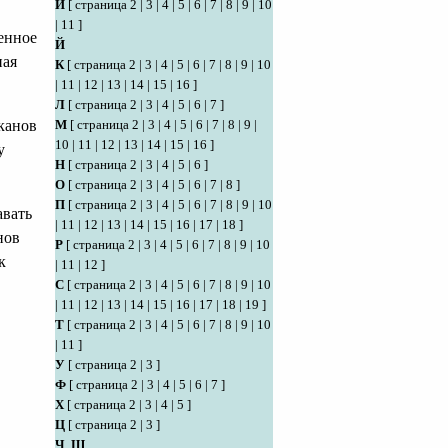
И
[
страница 2
|
3
|
4
|
5
|
6
|
7
|
8
|
9
|
10
|
11
]
ленное
Й
ная
К
[
страница 2
|
3
|
4
|
5
|
6
|
7
|
8
|
9
|
10
|
11
|
12
|
13
|
14
|
15
|
16
]
Л
[
страница 2
|
3
|
4
|
5
|
6
|
7
]
М
[
страница 2
|
3
|
4
|
5
|
6
|
7
|
8
|
9
|
канов
10
|
11
|
12
|
13
|
14
|
15
|
16
]
у
Н
[
страница 2
|
3
|
4
|
5
|
6
]
О
[
страница 2
|
3
|
4
|
5
|
6
|
7
|
8
]
П
[
страница 2
|
3
|
4
|
5
|
6
|
7
|
8
|
9
|
10
авать
|
11
|
12
|
13
|
14
|
15
|
16
|
17
|
18
]
нов
Р
[
страница 2
|
3
|
4
|
5
|
6
|
7
|
8
|
9
|
10
к
|
11
|
12
]
С
[
страница 2
|
3
|
4
|
5
|
6
|
7
|
8
|
9
|
10
|
11
|
12
|
13
|
14
|
15
|
16
|
17
|
18
|
19
]
Т
[
страница 2
|
3
|
4
|
5
|
6
|
7
|
8
|
9
|
10
|
11
]
У
[
страница 2
|
3
]
Ф
[
страница 2
|
3
|
4
|
5
|
6
|
7
]
Х
[
страница 2
|
3
|
4
|
5
]
Ц
[
страница 2
|
3
]
Ч
,
Ш