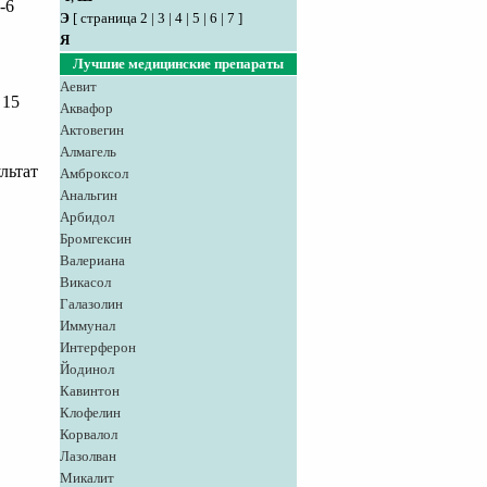
-6
Э
[
страница 2
|
3
|
4
|
5
|
6
|
7
]
Я
Лучшие медицинские препараты
Аевит
 15
Аквафор
Актовегин
Алмагель
ультат
Амброксол
Анальгин
Арбидол
Бромгексин
Валериана
Викасол
Галазолин
Иммунал
Интерферон
Йодинол
Кавинтон
Клофелин
Корвалол
Лазолван
Микалит