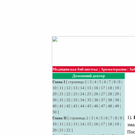
Медицинская библиотека
|
Ароматерапия
|
За
Домашний доктор
Глава I
[
страница 2
|
3
|
4
|
5
|
6
|
7
|
8
|
9
|
10
|
11
|
12
|
13
|
14
|
15
|
16
|
17
|
18
|
19
|
20
|
21
|
22
|
23
|
24
|
25
|
26
|
27
|
28
|
29
|
30
|
31
|
32
|
33
|
34
|
35
|
36
|
37
|
38
|
39
|
40
|
41
|
42
|
43
|
44
|
45
|
46
|
47
|
48
|
49
|
50
]
1).
Глава II
[
страница 2
|
3
|
4
|
5
|
6
|
7
|
8
|
9
|
10
|
11
|
12
|
13
|
14
|
15
|
16
|
17
|
18
|
19
|
эма
20
|
21
|
22
]
Пос