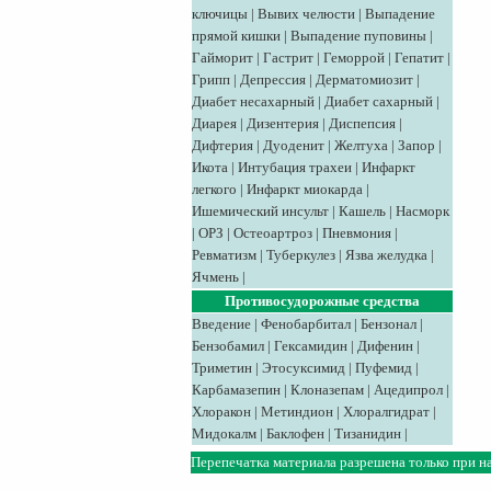
ключицы
|
Вывих челюсти
|
Выпадение
прямой кишки
|
Выпадение пуповины
|
Гайморит
|
Гастрит
|
Геморрой
|
Гепатит
|
Грипп
|
Депрессия
|
Дерматомиозит
|
Диабет несахарный
|
Диабет сахарный
|
Диарея
|
Дизентерия
|
Диспепсия
|
Дифтерия
|
Дуоденит
|
Желтуха
|
Запор
|
Икота
|
Интубация трахеи
|
Инфаркт
легкого
|
Инфаркт миокарда
|
Ишемический инсульт
|
Кашель
|
Насморк
|
ОРЗ
|
Остеоартроз
|
Пневмония
|
Ревматизм
|
Туберкулез
|
Язва желудка
|
Ячмень
|
Противосудорожные средства
Введение
|
Фенобарбитал
|
Бензонал
|
Бензобамил
|
Гексамидин
|
Дифенин
|
Триметин
|
Этосуксимид
|
Пуфемид
|
Карбамазепин
|
Клоназепам
|
Ацедипрол
|
Хлоракон
|
Метиндион
|
Хлоралгидрат
|
Мидокалм
|
Баклофен
|
Тизанидин
|
Перепечатка материала разрешена только при н