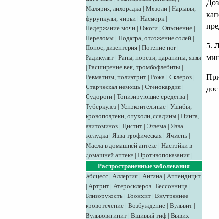
Доз
Малярия, лихорадка
|
Мозоли
|
Нарывы,
кап
фурункулы, чирьи
|
Насморк
|
пре
Недержание мочи
|
Ожоги
|
Опьянение
|
Переломы
|
Подагра, отложение солей
|
5.
Л
Понос, дизентерия
|
Потение ног
|
мин
Радикулит
|
Раны, порезы, царапины, язвы
|
Расширение вен, тромбофлебиты
|
При
Ревматизм, полиатрит
|
Рожа
|
Склероз
|
Старческая немощь
|
Стенокардия
|
дос
Судороги
|
Тонизирующие средства
|
Туберкулез
|
Успокоительные
|
Ушибы,
кровоподтеки, опухоли, ссадины
|
Цинга,
авитоминоз
|
Цистит
|
Экзема
|
Язва
желудка
|
Язва трофическая
|
Ячмень
|
Масла в домашней аптеке
|
Настойки в
домашней аптеке
|
Противопоказания
|
Распространенные заболевания
Абсцесс
|
Аллергия
|
Ангина
|
Аппендицит
|
Артрит
|
Атеросклероз
|
Бессонница
|
Близорукость
|
Бронхит
|
Внутреннее
кровотечение
|
Возбуждение
|
Вульвит
|
Вульвовагинит
|
Вшивый тиф
|
Вывих