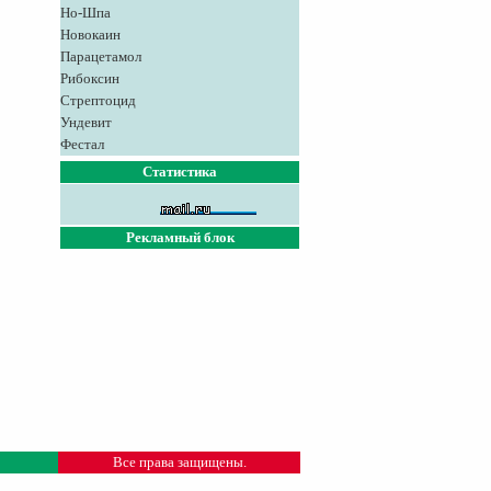
Но-Шпа
Новокаин
Парацетамол
Рибоксин
Стрептоцид
Ундевит
Фестал
Статистика
Рекламный блок
Все права защищены.