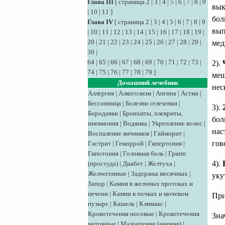
Глава III
[
страница 2
|
3
|
4
|
5
|
6
|
7
|
8
|
9
вык
|
10
|
11
]
бол
Глава IV
[
страница 2
|
3
|
4
|
5
|
6
|
7
|
8
|
9
вып
|
10
|
11
|
12
|
13
|
14
|
15
|
16
|
17
|
18
|
19
|
20
|
21
|
22
|
23
|
24
|
25
|
26
|
27
|
28
|
29
|
мед
30
|
64
|
65
|
66
|
67
|
68
|
69
|
70
|
71
|
72
|
73
|
2).
74
|
75
|
76
|
77
|
78
|
79
]
меш
Домашний лечебник
нес
Аллергия
|
Алкоголизм
|
Ангина
|
Астма
|
Бессонница
|
Болезни селезенки
|
3).
Бородавки
|
Бронхиты, плевриты,
бол
пневмония
|
Водянка
|
Укрепление волос
|
нас
Воспаление яичников
|
Гайморит
|
гов
Гастрит
|
Геморрой
|
Гипертония
|
Гипотония
|
Головная боль
|
Грипп
4).
(простуда)
|
Диабет
|
Желтуха
|
Желчегонные
|
Задержка месячных
|
уку
Запор
|
Камни в желчных протоках и
печени
|
Камни в почках и мочевом
При
пузыре
|
Кашель
|
Климакс
|
Кровотечения носовые
|
Кровотечения
Зна
маточные
|
Малокровие (анемия)
|