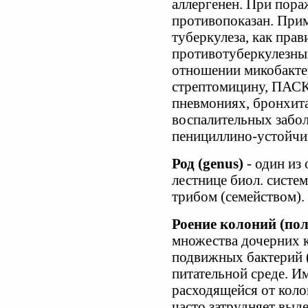
аллергенен. При пора
противопоказан. При
туберкулеза, как прави
противотуберкулезны
отношении микобактер
стрептомицину, ПАСК
пневмониях, бронхита
воспалительных забо
пенициллино-устойчи
Род (genus)
- один из
лестнице биол. систе
трибом (семейством).
Роение колоний (пол
множества дочерних 
подвижных бактерий (
питательной среде. И
расходящейся от коло
часто затрудняет выд