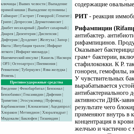
содержащие овальные
ключицы
|
Вывих челюсти
|
Выпадение
прямой кишки
|
Выпадение пуповины
|
РИТ
- реакция иммоб
Гайморит
|
Гастрит
|
Геморрой
|
Гепатит
|
Грипп
|
Депрессия
|
Дерматомиозит
|
Рифампицин (Rifam
Диабет несахарный
|
Диабет сахарный
|
Диарея
|
Дизентерия
|
Диспепсия
|
антибактер. антибиоти
Дифтерия
|
Дуоденит
|
Желтуха
|
Запор
|
рифампицинов. Проду
Икота
|
Интубация трахеи
|
Инфаркт
Оказывает бактерицид
легкого
|
Инфаркт миокарда
|
грам+ бактерии, вклю
Ишемический инсульт
|
Кашель
|
Насморк
стафилококки. К Р. т
|
ОРЗ
|
Остеоартроз
|
Пневмония
|
Ревматизм
|
Туберкулез
|
Язва желудка
|
гонореи, гемофилы, и
Ячмень
|
У чувствительных бак
Противосудорожные средства
вырабатывается усто
Введение
|
Фенобарбитал
|
Бензонал
|
антибактериального д
Бензобамил
|
Гексамидин
|
Дифенин
|
активности ДНК-зави
Триметин
|
Этосуксимид
|
Пуфемид
|
результате чего блоки
Карбамазепин
|
Клоназепам
|
Ацедипрол
|
Хлоракон
|
Метиндион
|
Хлоралгидрат
|
применяют внутрь в к
Мидокалм
|
Баклофен
|
Тизанидин
|
концентрация в крови 
желчью и частично с 