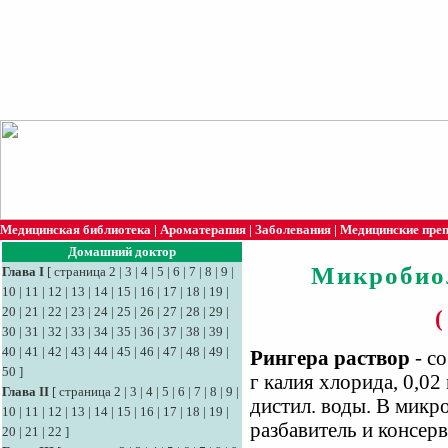
Медицинская библиотека
|
Ароматерапия
|
Заболевания
|
Медицинские пре
Домашний доктор
Микробио
Глава I
[
страница 2
|
3
|
4
|
5
|
6
|
7
|
8
|
9
|
10
|
11
|
12
|
13
|
14
|
15
|
16
|
17
|
18
|
19
|
20
|
21
|
22
|
23
|
24
|
25
|
26
|
27
|
28
|
29
|
(
30
|
31
|
32
|
33
|
34
|
35
|
36
|
37
|
38
|
39
|
40
|
41
|
42
|
43
|
44
|
45
|
46
|
47
|
48
|
49
|
Рингера раствор
- со
50
]
г калия хлорида, 0,02
Глава II
[
страница 2
|
3
|
4
|
5
|
6
|
7
|
8
|
9
|
дистил. воды. В микр
10
|
11
|
12
|
13
|
14
|
15
|
16
|
17
|
18
|
19
|
разбавитель и консерв
20
|
21
|
22
]