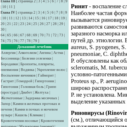
Глава III
[
страница 2
|
3
|
4
|
5
|
6
|
7
|
8
|
9
Ринит
- воспаление с
|
10
|
11
]
Наиболее частая форма
Глава IV
[
страница 2
|
3
|
4
|
5
|
6
|
7
|
8
|
9
|
10
|
11
|
12
|
13
|
14
|
15
|
16
|
17
|
18
|
19
|
вызывается риновирус
20
|
21
|
22
|
23
|
24
|
25
|
26
|
27
|
28
|
29
|
развиваются самостоя
30
|
заразного насморка и
64
|
65
|
66
|
67
|
68
|
69
|
70
|
71
|
72
|
73
|
путей др. этиологии. 
74
|
75
|
76
|
77
|
78
|
79
]
aureus, S. pyogenes, S.
Домашний лечебник
Аллергия
|
Алкоголизм
|
Ангина
|
Астма
|
pneumoniae, С. diphth
Бессонница
|
Болезни селезенки
|
Р. обусловлены как об
Бородавки
|
Бронхиты, плевриты,
scleromatis, M. tubercu
пневмония
|
Водянка
|
Укрепление волос
|
условно-патогенными м
Воспаление яичников
|
Гайморит
|
Proteus sp., P. aerugin
Гастрит
|
Геморрой
|
Гипертония
|
Гипотония
|
Головная боль
|
Грипп
широко распростране
(простуда)
|
Диабет
|
Желтуха
|
Р. не установлена. Ми
Желчегонные
|
Задержка месячных
|
выделение указанных 
Запор
|
Камни в желчных протоках и
печени
|
Камни в почках и мочевом
Риновирусы (Rinovir
пузыре
|
Кашель
|
Климакс
|
(см.), отличающийся 
Кровотечения носовые
|
Кровотечения
выраженным тропизмо
маточные
|
Малокровие (анемия)
|