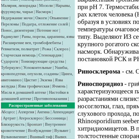
Малярия, лихорадка
|
Мозоли
|
Нарывы,
при рН 7. Термостабил
фурункулы, чирьи
|
Насморк
|
рах клеток человека 
Недержание мочи
|
Ожоги
|
Опьянение
|
образуя в условиях 
Переломы
|
Подагра, отложение солей
|
температуры очагово
Понос, дизентерия
|
Потение ног
|
типу. Выделяют ИЗ се
Радикулит
|
Раны, порезы, царапины, язвы
|
Расширение вен, тромбофлебиты
|
крупного рогатого ск
Ревматизм, полиатрит
|
Рожа
|
Склероз
|
насморк. Обнаружива
Старческая немощь
|
Стенокардия
|
постановкой РСК и Р
Судороги
|
Тонизирующие средства
|
Туберкулез
|
Успокоительные
|
Ушибы,
Риносклерома
- см. 
кровоподтеки, опухоли, ссадины
|
Цинга,
авитоминоз
|
Цистит
|
Экзема
|
Язва
Риноспоридиоз
- гри
желудка
|
Язва трофическая
|
Ячмень
|
характеризующееся п
Масла в домашней аптеке
|
Настойки в
разрастаниями слизис
домашней аптеке
|
Противопоказания
|
носоглотки, глаз, пр
Распространенные заболевания
Абсцесс
|
Аллергия
|
Ангина
|
Аппендицит
слухового прохода, п
|
Артрит
|
Атеросклероз
|
Бессонница
|
Rhinosporidium seeber
Близорукость
|
Бронхит
|
Внутреннее
хитридиомицетов. В 
кровотечение
|
Возбуждение
|
Вульвит
|
толстостенные споран
Вульвовагинит
|
Вшивый тиф
|
Вывих