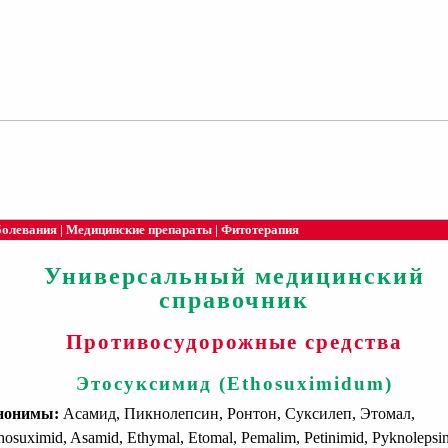
болевания
|
Медицинские препараты
|
Фитотерапия
Универсальный медицинский
справочник
Противосудорожные средства
Этосуксимид (Ethosuximidum)
нонимы:
Асамид, Пикнолепсин, Ронтон, Суксилеп, Этомал,
hosuximid, Asamid, Ethymal, Etomal, Pemalim, Petinimid, Pyknolepsin