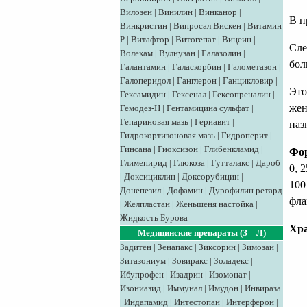
Вилозен
|
Винилин
|
Винканор
|
В п
Винкристин
|
Випросал
Вискен
|
Витамин
Р
|
Витафтор
|
Витогепат
|
Вицеин
|
Сле
Волекам
|
Вулнузан
|
Галазолин
|
бол
Галантамин
|
Галаскорбин
|
Галометазон
|
Галоперидол
|
Ганглерон
|
Ганцикловир
|
Это
Гексамидин
|
Гексенал
|
Гексопреналин
|
жен
Гемодез-Н
|
Гентамицина сульфат
|
Гепариновая мазь
|
Гериавит
|
наз
Гидрокортизоновая мазь
|
Гидроперит
|
Гинсана
|
Гиоксизон
|
Глибенкламид
|
Фо
Глимепирид
|
Глюкоза
|
Гутталакс
|
Дароб
0, 
|
Доксициклин
|
Доксорубицин
|
100
Донепезил
|
Дофамин
|
Дурофилин ретард
фла
|
Желпластан
|
Женьшеня настойка
|
Жидкость Бурова
Хра
Медицинские препараты (З—Л)
Задитен
|
Зенапакс
|
Зиксорин
|
Зимозан
|
Зитазониум
|
Зовиракс
|
Золадекс
|
Ибупрофен
|
Изадрин
|
Изомонат
|
Изониазид
|
Иммунал
|
Имудон
|
Инвираза
|
Индапамид
|
Интестопан
|
Интерферон
|