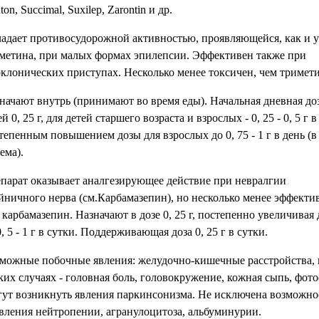
ton, Succimal, Suxilep, Zarontin и др.
адает противосудорожной активностью, проявляющейся, как и у
метина, при малых формах эпилепсии. Эффективен также при
клонических приступах. Несколько менее токсичен, чем тримети
начают внутрь (принимают во время еды). Начальная дневная доз
ей 0, 25 г, для детей старшего возраста и взрослых - 0, 25 - 0, 5 г в
тепенным повышением дозы для взрослых до 0, 75 - 1 г в день (в 
ема).
парат оказывает аналгезирующее действие при невралгии
йничного нерва (см.Карбамазепин), но несколько менее эффекти
 карбамазепин. Назначают в дозе 0, 25 г, постепенно увеличивая 
0, 5 - 1 г в сутки. Поддерживающая доза 0, 25 г в сутки.
можные побочные явления: желудочно-кишечные расстройства, 
ких случаях - головная боль, головокружение, кожная сыпь, фот
ут возникнуть явления паркинсонизма. Не исключена возможно
вления нейтропении, агранулоцитоза, альбуминурии.