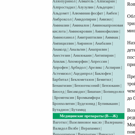
Аллопуринол
|
Алмагель
|
Алпизарин
|
Ron
Алпростадил
|
Алузулин
|
Альдецин
|
Альдомет
|
Алюминия фосфат
|
Амбен
|
Обл
Амброксол
|
Амидопирин
|
Амизил
|
три
Аминазин
|
Аминалон
|
Аминокапроновая
мио
кислота
|
Аминокровин
|
Аминофиллин
|
Аминохинол
|
Амитриптилин
|
Аммиак
|
Наз
Ампициллин
|
Амринон
|
Анабазин
|
Анаколд
|
Анальгин
|
Анаприлин
|
дет
Анестезин
|
Анилокаин
|
Антипирин
|
пос
Апилак
|
Апоморфин
|
Апрессин
|
при
Апрофен
|
Арбидол
|
Ареликс
|
Аспирин
|
Астемизол
|
Ацедипрол
|
Баклофен
|
Пре
Барбитал
|
Беклометазон
|
Бемитил
|
тро
Бенактизин
|
Бензогексоний
|
Бензокаин
|
чем
Биосед
|
Бисакодил
|
Бишпан
|
Бопиндолол
|
Бромгексин
|
Бромкамфора
|
до 
Бронхолитин
|
Будезонид
|
Бупивакаин
|
Бутадион
|
Бутамид
Воз
Медицинские препараты (В—Ж)
ред
Ваготил
|
Вазелиновое масло
|
Валериана
|
Мог
Валидол
Велбе
|
Верапамил
|
поя
Верошпирон
|
Вигератин
|
Викасол
|