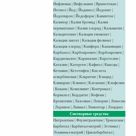
Инфлювак
|
Инфузамин
|
Иринотекан
|
Ихтиол
|
Йод
|
Йодинол
|
Йодонат
|
Йодопирон
|
Йодоформ
|
Кавинтон
|
Калинор
|
Калия бромид
|
Калия
перманганат
|
Калия хлорид
|
Кальмагин
|
Кальцитонин
|
Кальция глюконат
|
Кальция лактат
|
Кальция фолинат
|
Кальция хлорид
|
Камфора
|
Канамицин
|
Карбахол
|
Карбокромен
|
Карбокромен
|
Кардиовален
|
Карипазин
|
Каротолин
|
Каталин
|
Катерген
|
Кафиол
|
Квасцы
|
Кетамин
|
Кетотифен
|
Кислота
аскорбиновая
|
Кларитин
|
Клацид
|
Кливарин
|
Климен
|
Клозапин
|
Клофелин
|
Кокаин
|
Компливит
|
Контрикал
|
Корвалол
|
Кордигит
|
Кофеин
|
Кромоглин
|
Лазолван
|
Леворин
|
Левосин
|
Леривон
|
Ливиал
|
Лимонтар
|
Лоцерил
Снотворные средства
Нитразепам
|
Флунитразепам
|
Триазолам
|
Барбитал
|
Барбитал-натрий
|
Эстимал
|
Этаминал-натрий
|
Циклобарбитал
|