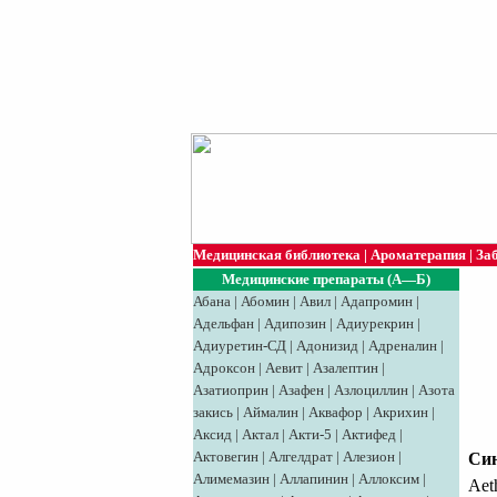
Медицинская библиотека
|
Ароматерапия
|
За
Медицинские препараты (А—Б)
Абана
|
Абомин
|
Авил
|
Адапромин
|
Адельфан
|
Адипозин
|
Адиурекрин
|
Адиуретин-СД
|
Адонизид
|
Адреналин
|
Адроксон
|
Аевит
|
Азалептин
|
Азатиоприн
|
Азафен
|
Азлоциллин
|
Азота
закись
|
Аймалин
|
Аквафор
|
Акрихин
|
Аксид
|
Aктaл
|
Акти-5
|
Актифед
|
Актовегин
|
Алгелдрат
|
Алезион
|
Си
Алимемазин
|
Аллапинин
|
Аллоксим
|
Aet