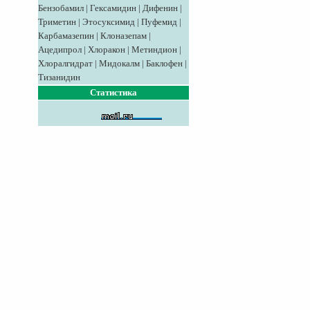
Бензобамил
|
Гексамидин
|
Дифенин
|
Триметин
|
Этосуксимид
|
Пуфемид
|
Карбамазепин
|
Клоназепам
|
Ацедипрол
|
Хлоракон
|
Метиндион
|
Хлоралгидрат
|
Мидокалм
|
Баклофен
|
Тизанидин
Статистика