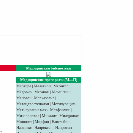
Медицинская библиотека
Медицинские препараты (М—П)
Мабтера
|
Малатион
|
Мебикар
|
Медовир
|
Meзaпaм
|
Мемантин
|
Меногон
|
Мерказолил
|
Метандростенолон
|
Метилурацил
|
Метилурацил мазь
|
Метформин
|
Мизопростол
|
Микалит
|
Милдронат
|
Мононит
|
Морфин
|
Навельбин
|
Назонекс
|
Напроксен
|
Напросин
|
,