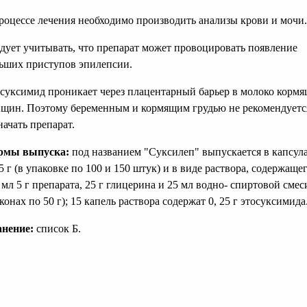
роцессе лечения необходимо производить анализы крови и мочи.
дует учитывать, что препарат может провоцировать появление
ьших приступов эпилепсии.
суксимид проникает через плацентарный барьер в молоко корм
щин. Поэтому беременным и кормящим грудью не рекомендуетс
начать препарат.
рмы выпуска:
под названием "Суксилеп" выпускается в капсул
25 г (в упаковке по 100 и 150 штук) и в виде раствора, содержаще
 мл 5 г препарата, 25 г глицерина и 25 мл водно- спиртовой смес
конах по 50 г); 15 капель раствора содержат 0, 25 г этосуксимида
нение:
список Б.