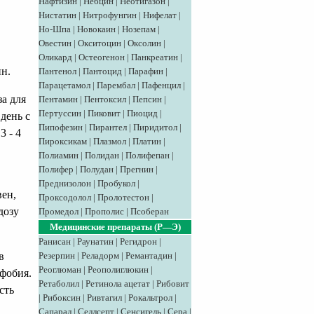
Нафтизин
|
Небцин
|
Неотигазон
|
Нистатин
|
Нитрофунгин
|
Нифелат
|
Но-Шпа
|
Новокаин
|
Нозепам
|
Овестин
|
Окситоцин
|
Оксолин
|
Оликард
|
Остеогенон
|
Панкреатин
|
н.
Пантенол
|
Пантоцид
|
Парафин
|
Парацетамол
|
Парембал
|
Пафенцил
|
а для
Пентамин
|
Пентоксил
|
Пепсин
|
Пертуссин
|
Пиковит
|
Пиоцид
|
 день с
Пипофезин
|
Пирантел
|
Пиридитол
|
3 - 4
Пироксикам
|
Плазмол
|
Платин
|
Полиамин
|
Полидан
|
Полифепан
|
Полифер
|
Полудан
|
Прегнин
|
Преднизолон
|
Пробукол
|
вен,
Проксодолол
|
Пролотестон
|
дозу
Промедол
|
Прополис
|
Псоберан
Медицинские препараты (Р—Э)
Ранисан
|
Раунатин
|
Регидрон
|
Резерпин
|
Реладорм
|
Ремантадин
|
в
Реоглюман
|
Реополиглюкин
|
офобия.
Ретаболил
|
Ретинола ацетат
|
Рибовит
сть
|
Рибоксин
|
Ривтагил
|
Рокальтрол
|
Сапарал
|
Селлсепт
|
Сенсигель
|
Сера
|