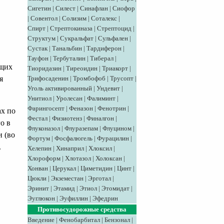
Сигетин
|
Силест
|
Синафлан
|
Сиофор
|
Совентол
|
Солизим
|
Соталекс
|
Спирт
|
Стрептокиназа
|
Стрептоцид
|
Структум
|
Сукральфат
|
Сульфален
|
Сустак
|
Танальбин
|
Тардиферон
|
Тауфон
|
Тербуталин
|
Тиберал
|
ящих
Тиоридазин
|
Тиреоидин
|
Триакорт
|
Трифосаденин
|
Тромбофоб
|
Трусопт
|
я
Уголь активированный
|
Ундевит
|
Унитиол
|
Уролесан
|
Фалиминт
|
Фарингосепт
|
Феназон
|
Фенотрин
|
ах по
Фестал
|
Физиотенз
|
Финалгон
|
го в
Флуконазол
|
Флуразепам
|
Флуцином
|
и (во
Фортум
|
Фосфалюгель
|
Фурацилин
|
.
Хелепин
|
Хинаприл
|
Хлоксил
|
Хлороформ
|
Хлотазол
|
Холоксан
|
Хонван
|
Церукал
|
Циметидин
|
Цинт
|
Цюкли
|
Экземестан
|
Эрготал
|
Эринит
|
Этамид
|
Этиол
|
Этомидат
|
Эуглюкон
|
Эуфиллин
|
Эфедрин
Противосудорожные средства
Введение
|
Фенобарбитал
|
Бензонал
|