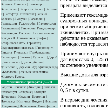
Вилозен
|
Винилин
|
Винканор
|
препарата выделяется
Винкристин
|
Випросал
Вискен
|
Витамин
Р
|
Витафтор
|
Витогепат
|
Вицеин
|
Применяют гексамиди
Волекам
|
Вулнузан
|
Галазолин
|
судорожных припадках
Галантамин
|
Галаскорбин
|
Галометазон
|
при легких абортивн
Галоперидол
|
Ганглерон
|
Ганцикловир
|
эквивалентах. При м
Гексамидин
|
Гексенал
|
Гексопреналин
|
действия не оказывает
Гемодез-Н
|
Гентамицина сульфат
|
Гепариновая мазь
|
Гериавит
|
наблюдается терапевт
Гидрокортизоновая мазь
|
Гидроперит
|
Гинсана
|
Гиоксизон
|
Глибенкламид
|
Принимают внутрь пос
Глимепирид
|
Глюкоза
|
Гутталакс
|
Дароб
для взрослых 0, 125 г(
|
Доксициклин
|
Доксорубицин
|
постепенно увеличиваю
Донепезил
|
Дофамин
|
Дурофилин ретард
|
Желпластан
|
Женьшеня настойка
|
Высшие дозы для взрос
Жидкость Бурова
Медицинские препараты (З—Л)
Детям в зависимости о
Задитен
|
Зенапакс
|
Зиксорин
|
Зимозан
|
0, 5 г в сутки.
Зитазониум
|
Зовиракс
|
Золадекс
|
Ибупрофен
|
Изадрин
|
Изомонат
|
В первые дни лечени
Изониазид
|
Иммунал
|
Имудон
|
Инвираза
сонливость, головокру
|
Индапамид
|
Интестопан
|
Интерферон
|