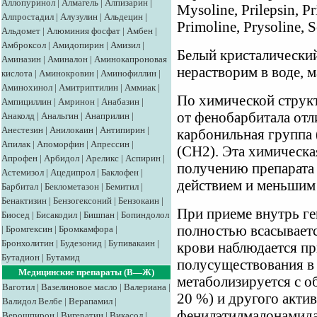
Аллопуринол
|
Алмагель
|
Алпизарин
|
Mysoline, Prilepsin, P
Алпростадил
|
Алузулин
|
Альдецин
|
Primoline, Prysoline, S
Альдомет
|
Алюминия фосфат
|
Амбен
|
Амброксол
|
Амидопирин
|
Амизил
|
Белый кристалически
Аминазин
|
Аминалон
|
Аминокапроновая
нерастворим в воде, м
кислота
|
Аминокровин
|
Аминофиллин
|
Аминохинол
|
Амитриптилин
|
Аммиак
|
По химической структ
Ампициллин
|
Амринон
|
Анабазин
|
от фенобарбитала отл
Анаколд
|
Анальгин
|
Анаприлин
|
Анестезин
|
Анилокаин
|
Антипирин
|
карбонильная группа
Апилак
|
Апоморфин
|
Апрессин
|
(СН2). Эта химическ
Апрофен
|
Арбидол
|
Ареликс
|
Аспирин
|
получению препарата
Астемизол
|
Ацедипрол
|
Баклофен
|
действием и меньшим
Барбитал
|
Беклометазон
|
Бемитил
|
Бенактизин
|
Бензогексоний
|
Бензокаин
|
При приеме внутрь ге
Биосед
|
Бисакодил
|
Бишпан
|
Бопиндолол
полностью всасываетс
|
Бромгексин
|
Бромкамфора
|
Бронхолитин
|
Будезонид
|
Бупивакаин
|
крови наблюдается пр
Бутадион
|
Бутамид
полусуществования в 
Медицинские препараты (В—Ж)
метаболизируется с о
Ваготил
|
Вазелиновое масло
|
Валериана
|
20 %) и другого актив
Валидол
Велбе
|
Верапамил
|
фенилэтилмалонамида
Верошпирон
|
Вигератин
|
Викасол
|