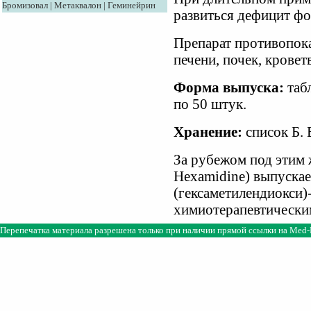
Бромизовал
|
Метаквалон
|
Геминейрин
развиться дефицит фо
Препарат противопок
печени, почек, крове
Форма выпуска:
табл
по 50 штук.
Хранение:
список Б. 
За рубежом под этим 
Hexamidine) выпускает
(гексаметилендиокси
химиотерапевтически
Перепечатка материала разрешена только при наличии прямой ссылки на
Med-