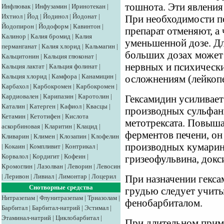
тошнота. Эти явления
Инфлювак
|
Инфузамин
|
Иринотекан
|
Ихтиол
|
Йод
|
Йодинол
|
Йодонат
|
При необходимости п
Йодопирон
|
Йодоформ
|
Кавинтон
|
препарат отменяют, а 
Калинор
|
Калия бромид
|
Калия
уменьшенной дозе. Д
перманганат
|
Калия хлорид
|
Кальмагин
|
больших дозах может
Кальцитонин
|
Кальция глюконат
|
нервных и психически
Кальция лактат
|
Кальция фолинат
|
Кальция хлорид
|
Камфора
|
Канамицин
|
осложнениям (лейкопе
Карбахол
|
Карбокромен
|
Карбокромен
|
Кардиовален
|
Карипазин
|
Каротолин
|
Гексамидин усиливает
Каталин
|
Катерген
|
Кафиол
|
Квасцы
|
производных сульфан
Кетамин
|
Кетотифен
|
Кислота
метотрексата. Повыш
аскорбиновая
|
Кларитин
|
Клацид
|
ферментов печени, о
Кливарин
|
Климен
|
Клозапин
|
Клофелин
производных кумарина
|
Кокаин
|
Компливит
|
Контрикал
|
Корвалол
|
Кордигит
|
Кофеин
|
гризеофульвина, докс
Кромоглин
|
Лазолван
|
Леворин
|
Левосин
|
Леривон
|
Ливиал
|
Лимонтар
|
Лоцерил
При назначении гекс
Снотворные средства
грудью следует учиты
Нитразепам
|
Флунитразепам
|
Триазолам
|
фенобарбиталом.
Барбитал
|
Барбитал-натрий
|
Эстимал
|
Этаминал-натрий
|
Циклобарбитал
|
При длительном прим