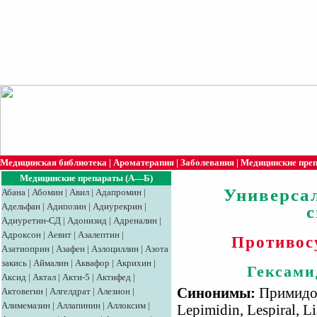
Медицинская библиотека
|
Ароматерапия
|
Заболевания
|
Медицинские пре
Медицинские препараты (А—Б)
Универса
Абана
|
Абомин
|
Авил
|
Адапромин
|
Адельфан
|
Адипозин
|
Адиурекрин
|
Адиуретин-СД
|
Адонизид
|
Адреналин
|
Адроксон
|
Аевит
|
Азалептин
|
Противос
Азатиоприн
|
Азафен
|
Азлоциллин
|
Азота
закись
|
Аймалин
|
Аквафор
|
Акрихин
|
Гексами
Аксид
|
Aктaл
|
Акти-5
|
Актифед
|
Синонимы:
Примидон
Актовегин
|
Алгелдрат
|
Алезион
|
Алимемазин
|
Аллапинин
|
Аллоксим
|
Lepimidin, Lespiral, L