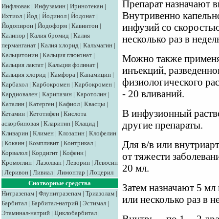
Препарат назначают в
Инфлювак
|
Инфузамин
|
Иринотекан
|
Внутривенно капельно
Ихтиол
|
Йод
|
Йодинол
|
Йодонат
|
Йодопирон
|
Йодоформ
|
Кавинтон
|
инфузий со скоростью
Калинор
|
Калия бромид
|
Калия
несколько раз в недел
перманганат
|
Калия хлорид
|
Кальмагин
|
Кальцитонин
|
Кальция глюконат
|
Можно также применят
Кальция лактат
|
Кальция фолинат
|
инъекций, разведенног
Кальция хлорид
|
Камфора
|
Канамицин
|
физиологического раст
Карбахол
|
Карбокромен
|
Карбокромен
|
- 20 вливаний.
Кардиовален
|
Карипазин
|
Каротолин
|
Каталин
|
Катерген
|
Кафиол
|
Квасцы
|
В инфузионный раство
Кетамин
|
Кетотифен
|
Кислота
аскорбиновая
|
Кларитин
|
Клацид
|
другие препараты.
Кливарин
|
Климен
|
Клозапин
|
Клофелин
|
Кокаин
|
Компливит
|
Контрикал
|
Для в/в или внутриар
Корвалол
|
Кордигит
|
Кофеин
|
от тяжести заболевани
Кромоглин
|
Лазолван
|
Леворин
|
Левосин
20 мл.
|
Леривон
|
Ливиал
|
Лимонтар
|
Лоцерил
Снотворные средства
Затем назначают 5 мл
Нитразепам
|
Флунитразепам
|
Триазолам
|
или несколько раз в н
Барбитал
|
Барбитал-натрий
|
Эстимал
|
Этаминал-натрий
|
Циклобарбитал
|