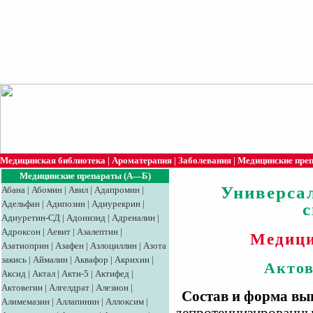
Медицинская библиотека
|
Ароматерапия
|
Заболевания
|
Медицинские пре
Медицинские препараты (А—Б)
Универса
Абана
|
Абомин
|
Авил
|
Адапромин
|
Адельфан
|
Адипозин
|
Адиурекрин
|
Адиуретин-СД
|
Адонизид
|
Адреналин
|
Адроксон
|
Аевит
|
Азалептин
|
Медици
Азатиоприн
|
Азафен
|
Азлоциллин
|
Азота
закись
|
Аймалин
|
Аквафор
|
Акрихин
|
Актов
Аксид
|
Aктaл
|
Акти-5
|
Актифед
|
Актовегин
|
Алгелдрат
|
Алезион
|
Состав и форма вы
Алимемазин
|
Аллапинин
|
Аллоксим
|