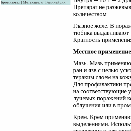
Внутрь -- по 1 -- 2 др
Бромизовал
|
Метаквалон
|
Геминейрин
Препарат не разжевы
количеством
Глазное желе. В пора
тюбика выдавливают !
Кратность применения 
Местное применение
Мазь. Мазь применяю
ран и язв с целью уск
тераким слоем на кожу
Для профилактики пр
на соответствующие у
лучевых поражений ко
облучения или в пром
Крем. Крем применяют
выделениями. Исполь