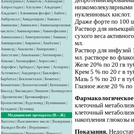
депротеинизированный
Аллопуринол
|
Алмагель
|
Алпизарин
|
низкомолекулярными 
Алпростадил
|
Алузулин
|
Альдецин
|
Альдомет
|
Алюминия фосфат
|
Амбен
|
нуклеиновых кислот.
Амброксол
|
Амидопирин
|
Амизил
|
Драже форте по 100 шт
Аминазин
|
Аминалон
|
Аминокапроновая
Раствор для инъекций
кислота
|
Аминокровин
|
Аминофиллин
|
сухого веса активного
Аминохинол
|
Амитриптилин
|
Аммиак
|
мл.
Ампициллин
|
Амринон
|
Анабазин
|
Анаколд
|
Анальгин
|
Анаприлин
|
Раствор для инфузий 
Анестезин
|
Анилокаин
|
Антипирин
|
мл. растворе во флако
Апилак
|
Апоморфин
|
Апрессин
|
Желе 20% по 20 гв ту
Апрофен
|
Арбидол
|
Ареликс
|
Аспирин
|
Крем 5 % по 20 г в ту
Астемизол
|
Ацедипрол
|
Баклофен
|
Мазь 5 % по 20 г в ту
Барбитал
|
Беклометазон
|
Бемитил
|
Бенактизин
|
Бензогексоний
|
Бензокаин
|
Глазное желе 20 % по 
Биосед
|
Бисакодил
|
Бишпан
|
Бопиндолол
|
Бромгексин
|
Бромкамфора
|
Фармакологическое 
Бронхолитин
|
Будезонид
|
Бупивакаин
|
клеточный метаболизм
Бутадион
|
Бутамид
клеточный метаболизм
Медицинские препараты (В—Ж)
накопления глюкозы и
Ваготил
|
Вазелиновое масло
|
Валериана
|
Валидол
Велбе
|
Верапамил
|
Показания.
Недостат
Верошпирон
|
Вигератин
|
Викасол
|