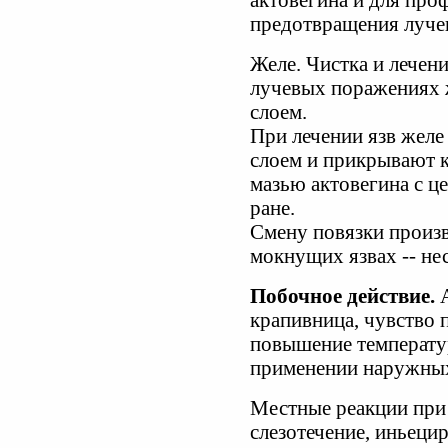
актовегина и для про
предотвращения луче
Желе. Чистка и лечен
лучевых поражениях 
слоем.
При лечении язв желе
слоем и прикрывают 
мазью актовегина с ц
ране.
Смену повязки произв
мокнущих язвах -- нес
Побочное действие.
А
крапивница, чувство 
повышение температу
применении наружных
Местные реакции при 
слезотечение, иньеци