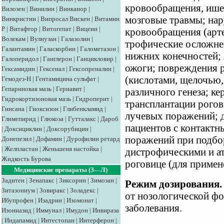
кровообращения, ише
Вилозен
|
Винилин
|
Винканор
|
мозговые травмы; на
Винкристин
|
Випросал
Вискен
|
Витамин
Р
|
Витафтор
|
Витогепат
|
Вицеин
|
кровообращения (арте
Волекам
|
Вулнузан
|
Галазолин
|
трофические осложне
Галантамин
|
Галаскорбин
|
Галометазон
|
нижних конечностей; 
Галоперидол
|
Ганглерон
|
Ганцикловир
|
ожоги; повреждения 
Гексамидин
|
Гексенал
|
Гексопреналин
|
(кислотами, щелочью,
Гемодез-Н
|
Гентамицина сульфат
|
Гепариновая мазь
|
Гериавит
|
различного генеза; ке
Гидрокортизоновая мазь
|
Гидроперит
|
трансплантации рогов
Гинсана
|
Гиоксизон
|
Глибенкламид
|
лучевых поражений; 
Глимепирид
|
Глюкоза
|
Гутталакс
|
Дароб
пациентов с контактн
|
Доксициклин
|
Доксорубицин
|
поражений при подбор
Донепезил
|
Дофамин
|
Дурофилин ретард
|
Желпластан
|
Женьшеня настойка
|
дистрофическими и а
Жидкость Бурова
роговице (для примен
Медицинские препараты (З—Л)
Задитен
|
Зенапакс
|
Зиксорин
|
Зимозан
|
Режим дозирования.
Зитазониум
|
Зовиракс
|
Золадекс
|
от нозологической фо
Ибупрофен
|
Изадрин
|
Изомонат
|
заболевания.
Изониазид
|
Иммунал
|
Имудон
|
Инвираза
|
Индапамид
|
Интестопан
|
Интерферон
|