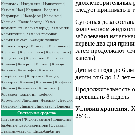
удовлетворительных 
Инфлювак
|
Инфузамин
|
Иринотекан
|
следует принимать в т
Ихтиол
|
Йод
|
Йодинол
|
Йодонат
|
Йодопирон
|
Йодоформ
|
Кавинтон
|
Суточная доза состав
Калинор
|
Калия бромид
|
Калия
перманганат
|
Калия хлорид
|
Кальмагин
|
количеством жидкости
Кальцитонин
|
Кальция глюконат
|
заболевания начальная
Кальция лактат
|
Кальция фолинат
|
первые два дня приним
Кальция хлорид
|
Камфора
|
Канамицин
|
затем продолжают ле
Карбахол
|
Карбокромен
|
Карбокромен
|
капель).
Кардиовален
|
Карипазин
|
Каротолин
|
Каталин
|
Катерген
|
Кафиол
|
Квасцы
|
Детям от года до 6 лет
Кетамин
|
Кетотифен
|
Кислота
аскорбиновая
|
Кларитин
|
Клацид
|
детям от 6 до 12 лет -
Кливарин
|
Климен
|
Клозапин
|
Клофелин
|
Кокаин
|
Компливит
|
Контрикал
|
Продолжительность о
Корвалол
|
Кордигит
|
Кофеин
|
превышать 8 недель.
Кромоглин
|
Лазолван
|
Леворин
|
Левосин
|
Леривон
|
Ливиал
|
Лимонтар
|
Лоцерил
Условия хранения:
Х
Снотворные средства
25°С.
Нитразепам
|
Флунитразепам
|
Триазолам
|
Барбитал
|
Барбитал-натрий
|
Эстимал
|
Этаминал-натрий
|
Циклобарбитал
|