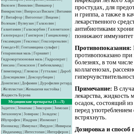
инфекции легкого хар
Вилозен
|
Винилин
|
Винканор
|
простудах, для пред
Винкристин
|
Випросал
Вискен
|
Витамин
и гриппа, а также в к
Р
|
Витафтор
|
Витогепат
|
Вицеин
|
лекарственного средс
Волекам
|
Вулнузан
|
Галазолин
|
антибиотиками хрони
Галантамин
|
Галаскорбин
|
Галометазон
|
понижают иммунитет 
Галоперидол
|
Ганглерон
|
Ганцикловир
|
Гексамидин
|
Гексенал
|
Гексопреналин
|
Противопоказания:
Гемодез-Н
|
Гентамицина сульфат
|
Гепариновая мазь
|
Гериавит
|
противопоказано при
Гидрокортизоновая мазь
|
Гидроперит
|
болезнях, в том числе
Гинсана
|
Гиоксизон
|
Глибенкламид
|
коллагенозах, рассеян
Глимепирид
|
Глюкоза
|
Гутталакс
|
Дароб
гиперчувствительност
|
Доксициклин
|
Доксорубицин
|
Донепезил
|
Дофамин
|
Дурофилин ретард
Примечание:
В случа
|
Желпластан
|
Женьшеня настойка
|
лекарства, жидкость 
Жидкость Бурова
Медицинские препараты (З—Л)
осадок, состоящий из
Задитен
|
Зенапакс
|
Зиксорин
|
Зимозан
|
перед употреблением 
Зитазониум
|
Зовиракс
|
Золадекс
|
встряхнуть.
Ибупрофен
|
Изадрин
|
Изомонат
|
Изониазид
|
Иммунал
|
Имудон
|
Инвираза
Дозировка и способ
|
Индапамид
|
Интестопан
|
Интерферон
|