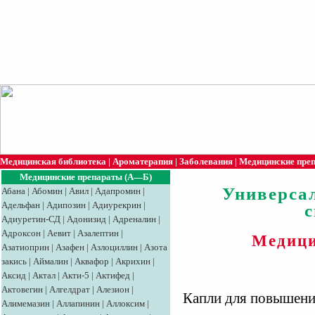
Медицинская библиотека
|
Ароматерапия
|
Заболевания
|
Медицинские пре
Медицинские препараты (А—Б)
Универса
Абана
|
Абомин
|
Авил
|
Адапромин
|
Адельфан
|
Адипозин
|
Адиурекрин
|
Адиуретин-СД
|
Адонизид
|
Адреналин
|
Адроксон
|
Аевит
|
Азалептин
|
Медици
Азатиоприн
|
Азафен
|
Азлоциллин
|
Азота
закись
|
Аймалин
|
Аквафор
|
Акрихин
|
Аксид
|
Aктaл
|
Акти-5
|
Актифед
|
Актовегин
|
Алгелдрат
|
Алезион
|
Капли для повышения
Алимемазин
|
Аллапинин
|
Аллоксим
|