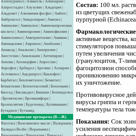
Аллопуринол
|
Алмагель
|
Алпизарин
|
Состав:
100 мл. раст
Алпростадил
|
Алузулин
|
Альдецин
|
из цветущих свежена
Альдомет
|
Алюминия фосфат
|
Амбен
|
пурпурной (Echinacea 
Амброксол
|
Амидопирин
|
Амизил
|
Аминазин
|
Аминалон
|
Аминокапроновая
Фармакологические 
кислота
|
Аминокровин
|
Аминофиллин
|
Аминохинол
|
Амитриптилин
|
Аммиак
|
активные вещества, к
Ампициллин
|
Амринон
|
Анабазин
|
стимуляторов повыша
Анаколд
|
Анальгин
|
Анаприлин
|
путем увеличения чис
Анестезин
|
Анилокаин
|
Антипирин
|
(гранулоцитов, Т-ли
Апилак
|
Апоморфин
|
Апрессин
|
фагоцитознои способ
Апрофен
|
Арбидол
|
Ареликс
|
Аспирин
|
Астемизол
|
Ацедипрол
|
Баклофен
|
проникновению микро
Барбитал
|
Беклометазон
|
Бемитил
|
их уничтожение.
Бенактизин
|
Бензогексоний
|
Бензокаин
|
Биосед
|
Бисакодил
|
Бишпан
|
Бопиндолол
Противовирусное дей
|
Бромгексин
|
Бромкамфора
|
вирусы гриппа и герп
Бронхолитин
|
Будезонид
|
Бупивакаин
|
температуры тела тож
Бутадион
|
Бутамид
Медицинские препараты (В—Ж)
Показания:
Сок эхин
Ваготил
|
Вазелиновое масло
|
Валериана
|
усиления неспецифич
Валидол
Велбе
|
Верапамил
|
Верошпирон
|
Вигератин
|
Викасол
|