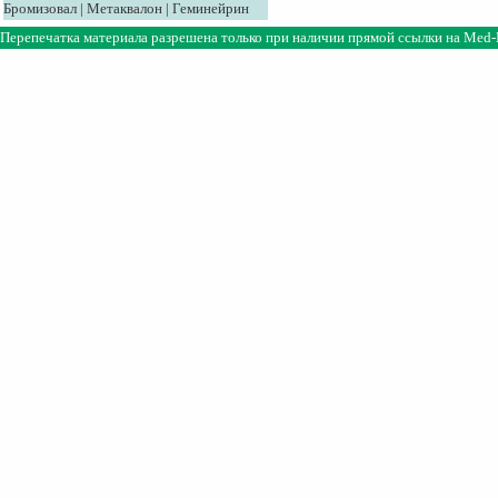
Бромизовал
|
Метаквалон
|
Геминейрин
Перепечатка материала разрешена только при наличии прямой ссылки на
Med-