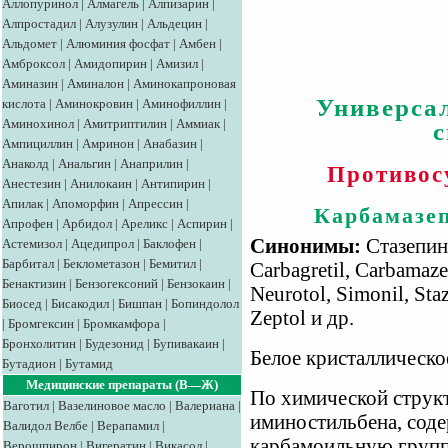
Аллопуринол
|
Алмагель
|
Алпизарин
|
Алпростадил
|
Алузулин
|
Альдецин
|
Альдомет
|
Алюминия фосфат
|
Амбен
|
Амброксол
|
Амидопирин
|
Амизил
|
Аминазин
|
Аминалон
|
Аминокапроновая
Универса
кислота
|
Аминокровин
|
Аминофиллин
|
Аминохинол
|
Амитриптилин
|
Аммиак
|
Ампициллин
|
Амринон
|
Анабазин
|
Анаколд
|
Анальгин
|
Анаприлин
|
Противос
Анестезин
|
Анилокаин
|
Антипирин
|
Апилак
|
Апоморфин
|
Апрессин
|
Карбамазе
Апрофен
|
Арбидол
|
Ареликс
|
Аспирин
|
Синонимы:
Стазепин,
Астемизол
|
Ацедипрол
|
Баклофен
|
Барбитал
|
Беклометазон
|
Бемитил
|
Carbagretil, Carbamaze
Бенактизин
|
Бензогексоний
|
Бензокаин
|
Neurotol, Simonil, Staz
Биосед
|
Бисакодил
|
Бишпан
|
Бопиндолол
Zeptol и др.
|
Бромгексин
|
Бромкамфора
|
Бронхолитин
|
Будезонид
|
Бупивакаин
|
Белое кристаллическо
Бутадион
|
Бутамид
Медицинские препараты (В—Ж)
По химической струк
Ваготил
|
Вазелиновое масло
|
Валериана
|
иминостильбена, сод
Валидол
Велбе
|
Верапамил
|
карбамоильную группу
Верошпирон
|
Вигератин
|
Викасол
|