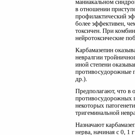
маниакальном синдром
в отношении приступо
профилактический эфф
более эффективен, че
токсичен. При комбин
нейротоксические поб
Карбамазепин оказыв
невралгии тройничног
иной степени оказыва
противосудорожные п
др.).
Предполагают, что в 
противосудорожных п
некоторых патогенет
тригеминальной невра
Назначают карбамазе
нерва, начиная с 0, 1 