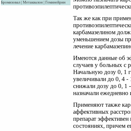
Бромизовал
|
Метаквалон
|
Геминейрин
противоэпилептическ
Так же как при приме
противоэпилептически
карбамазелином долж
уменьшением дозы пр
лечение карбамазепин
Имеются данные об эф
случаев у больных с 
Начальную дозу 0, 1 г
увеличивали до 0, 4 - 1
снижали дозу до 0, 1 -
назначали ежедневно и
Применяют также кар
аффективных расстро
препарат эффективен
состояниях, причем е