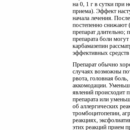
на 0, 1 г в сутки при н
приема). Эффект наст
начала лечения. Посл
постепенно снижают (д
препарат длительно; 
препарата боли могут
карбамазепин рассмат
эффективных средств 
Препарат обычно хор
случаях возможны пот
рвота, головная боль,
аккомодации. Уменьш
явлений происходит 
препарата или умень
об аллергических реа
тромбоцитопепии, агр
реакциях, эксфолиати
этих реакций прием п