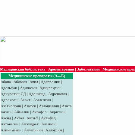
Медицинская библиотека
|
Ароматерапия
|
Заболевания
|
Медицинские пре
Медицинские препараты (А—Б)
Абана
|
Абомин
|
Авил
|
Адапромин
|
Адельфан
|
Адипозин
|
Адиурекрин
|
Адиуретин-СД
|
Адонизид
|
Адреналин
|
Адроксон
|
Аевит
|
Азалептин
|
Азатиоприн
|
Азафен
|
Азлоциллин
|
Азота
закись
|
Аймалин
|
Аквафор
|
Акрихин
|
Аксид
|
Aктaл
|
Акти-5
|
Актифед
|
Актовегин
|
Алгелдрат
|
Алезион
|
Алимемазин
|
Аллапинин
|
Аллоксим
|