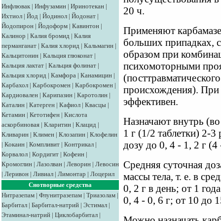
Инфлювак
|
Инфузамин
|
Иринотекан
|
20 ч.
Ихтиол
|
Йод
|
Йодинол
|
Йодонат
|
Йодопирон
|
Йодоформ
|
Кавинтон
|
Применяют карбамазе
Калинор
|
Калия бромид
|
Калия
больших припадках, 
перманганат
|
Калия хлорид
|
Кальмагин
|
образом при комбина
Кальцитонин
|
Кальция глюконат
|
психомоторными проя
Кальция лактат
|
Кальция фолинат
|
Кальция хлорид
|
Камфора
|
Канамицин
|
(посттравматического
Карбахол
|
Карбокромен
|
Карбокромен
|
происхождения). При
Кардиовален
|
Карипазин
|
Каротолин
|
эффективен.
Каталин
|
Катерген
|
Кафиол
|
Квасцы
|
Кетамин
|
Кетотифен
|
Кислота
Назначают внутрь (во
аскорбиновая
|
Кларитин
|
Клацид
|
1 г (1/2 таблетки) 2-3
Кливарин
|
Климен
|
Клозапин
|
Клофелин
дозу до 0, 4 - 1, 2 г (4
|
Кокаин
|
Компливит
|
Контрикал
|
Корвалол
|
Кордигит
|
Кофеин
|
Средняя суточная доза
Кромоглин
|
Лазолван
|
Леворин
|
Левосин
|
Леривон
|
Ливиал
|
Лимонтар
|
Лоцерил
массы тела, т. е. в сре
Снотворные средства
0, 2 г в день; от 1 года
Нитразепам
|
Флунитразепам
|
Триазолам
|
0, 4 - 0, 6 г; от 10 до 
Барбитал
|
Барбитал-натрий
|
Эстимал
|
Этаминал-натрий
|
Циклобарбитал
|
Можно назначать карб