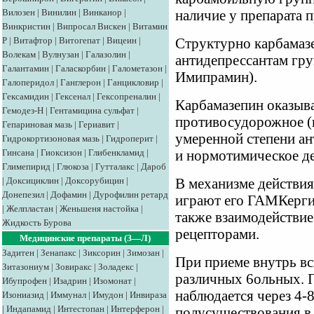
Вилозен
|
Винилин
|
Винканор
|
наличие у препарата 
Винкристин
|
Випросал
Вискен
|
Витамин
Р
|
Витафтор
|
Витогепат
|
Вицеин
|
Структурно карбамаз
Волекам
|
Вулнузан
|
Галазолин
|
антидепрессантам гру
Галантамин
|
Галаскорбин
|
Галометазон
|
Имипрамин).
Галоперидол
|
Ганглерон
|
Ганцикловир
|
Гексамидин
|
Гексенал
|
Гексопреналин
|
Карбамазепин оказыв
Гемодез-Н
|
Гентамицина сульфат
|
противосудорожное (
Гепариновая мазь
|
Гериавит
|
умеренной степени ан
Гидрокортизоновая мазь
|
Гидроперит
|
Гинсана
|
Гиоксизон
|
Глибенкламид
|
и нормотимическое де
Глимепирид
|
Глюкоза
|
Гутталакс
|
Дароб
|
Доксициклин
|
Доксорубицин
|
В механизме действи
Донепезил
|
Дофамин
|
Дурофилин ретард
играют его ГАМКергич
|
Желпластан
|
Женьшеня настойка
|
также взаимодействи
Жидкость Бурова
рецепторами.
Медицинские препараты (З—Л)
Задитен
|
Зенапакс
|
Зиксорин
|
Зимозан
|
При приеме внутрь вс
Зитазониум
|
Зовиракс
|
Золадекс
|
различных 6ольных. П
Ибупрофен
|
Изадрин
|
Изомонат
|
наблюдается через 4-8
Изониазид
|
Иммунал
|
Имудон
|
Инвираза
|
Индапамид
|
Интестопан
|
Интерферон
|
полусуществования в 