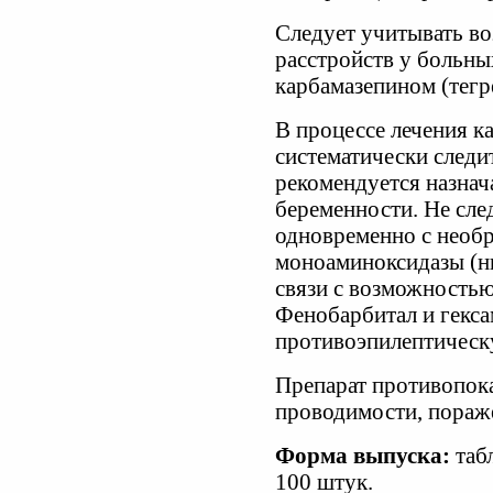
Следует учитывать в
расстройств у больны
карбамазепином (тегр
В процессе лечения 
систематически следи
рекомендуется назнача
беременности. Не сле
одновременно с необ
моноаминоксидазы (ни
связи с возможность
Фенобарбитал и гекс
противоэпилептическ
Препарат противопок
проводимости, пораж
Форма выпуска:
табл
100 штук.