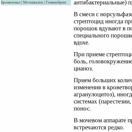
антибактериальные) п
Бромизовал
|
Метаквалон
|
Геминейрин
В смеси с норсульфаз
стрептоцид иногда пр
порошок вдувают в п
специального порошко
вдохе.
При приеме стрептоци
боль, головокружение
цианоз.
Прием больших колич
изменения в кроветво
агранулоцитоз), иног
системах (парестезии,
понос.
В мочевом аппарате п
встречаются редко.