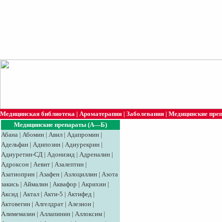
Медицинская библиотека
|
Ароматерапия
|
Заболевания
|
Медицинские пре
Медицинские препараты (А—Б)
Абана
|
Абомин
|
Авил
|
Адапромин
|
Адельфан
|
Адипозин
|
Адиурекрин
|
Адиуретин-СД
|
Адонизид
|
Адреналин
|
Адроксон
|
Аевит
|
Азалептин
|
Азатиоприн
|
Азафен
|
Азлоциллин
|
Азота
закись
|
Аймалин
|
Аквафор
|
Акрихин
|
Аксид
|
Aктaл
|
Акти-5
|
Актифед
|
Актовегин
|
Алгелдрат
|
Алезион
|
Алимемазин
|
Аллапинин
|
Аллоксим
|