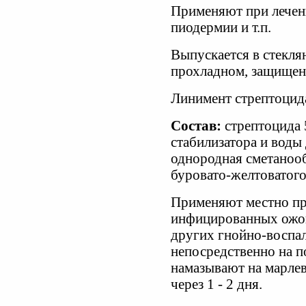
Применяют при лечени
пиодермии и т.п.
Выпускается в стекля
прохладном, защищенн
Линимент стрептоцида
Состав:
стрептоцида 5
стабилизатора и воды
однородная сметанооб
буровато-желтоватого
Применяют местно пр
инфицированных ожог
других гнойно-воспа
непосредственно на 
намазывают на марлев
через 1 - 2 дня.