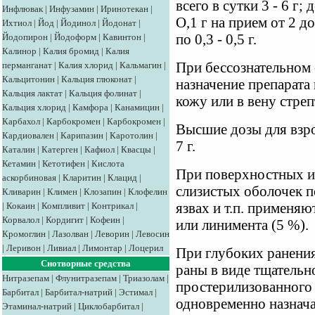
всего в сутки 3 - 6 г; 
Инфлювак
|
Инфузамин
|
Иринотекан
|
О,1 г на прием от 2 до 5
Ихтиол
|
Йод
|
Йодинол
|
Йодонат
|
Йодопирон
|
Йодоформ
|
Кавинтон
|
по 0,3 - 0,5 г.
Калинор
|
Калия бромид
|
Калия
перманганат
|
Калия хлорид
|
Кальмагин
|
При бессознательном 
Кальцитонин
|
Кальция глюконат
|
назначение препарата
Кальция лактат
|
Кальция фолинат
|
кожу или в вену стре
Кальция хлорид
|
Камфора
|
Канамицин
|
Карбахол
|
Карбокромен
|
Карбокромен
|
Высшие дозы для взро
Кардиовален
|
Карипазин
|
Каротолин
|
7 г.
Каталин
|
Катерген
|
Кафиол
|
Квасцы
|
Кетамин
|
Кетотифен
|
Кислота
При поверхностных и
аскорбиновая
|
Кларитин
|
Клацид
|
слизистых оболочек п
Кливарин
|
Климен
|
Клозапин
|
Клофелин
|
Кокаин
|
Компливит
|
Контрикал
|
язвах и т.п. применяю
Корвалол
|
Кордигит
|
Кофеин
|
или линимента (5 %).
Кромоглин
|
Лазолван
|
Леворин
|
Левосин
|
Леривон
|
Ливиал
|
Лимонтар
|
Лоцерил
При глубоких ранения
Снотворные средства
раны в виде тщательн
Нитразепам
|
Флунитразепам
|
Триазолам
|
простерилизованного п
Барбитал
|
Барбитал-натрий
|
Эстимал
|
одновременно назнач
Этаминал-натрий
|
Циклобарбитал
|