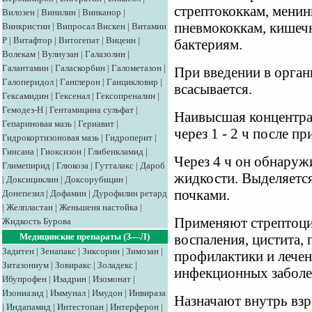
стрептококкам, менин
Вилозен
|
Винилин
|
Винканор
|
пневмококкам, кишеч
Винкристин
|
Випросал
Вискен
|
Витамин
Р
|
Витафтор
|
Витогепат
|
Вицеин
|
бактериям.
Волекам
|
Вулнузан
|
Галазолин
|
Галантамин
|
Галаскорбин
|
Галометазон
|
При введении в орган
Галоперидол
|
Ганглерон
|
Ганцикловир
|
всасывается.
Гексамидин
|
Гексенал
|
Гексопреналин
|
Гемодез-Н
|
Гентамицина сульфат
|
Наивысшая концентрац
Гепариновая мазь
|
Гериавит
|
через 1 - 2 ч после пр
Гидрокортизоновая мазь
|
Гидроперит
|
Гинсана
|
Гиоксизон
|
Глибенкламид
|
Через 4 ч он обнаруж
Глимепирид
|
Глюкоза
|
Гутталакс
|
Дароб
жидкости. Выделяется
|
Доксициклин
|
Доксорубицин
|
почками.
Донепезил
|
Дофамин
|
Дурофилин ретард
|
Желпластан
|
Женьшеня настойка
|
Применяют стрептоци
Жидкость Бурова
Медицинские препараты (З—Л)
воспаления, цистита, 
Задитен
|
Зенапакс
|
Зиксорин
|
Зимозан
|
профилактики и лечен
Зитазониум
|
Зовиракс
|
Золадекс
|
инфекционных заболе
Ибупрофен
|
Изадрин
|
Изомонат
|
Изониазид
|
Иммунал
|
Имудон
|
Инвираза
Назначают внутрь взрос
|
Индапамид
|
Интестопан
|
Интерферон
|