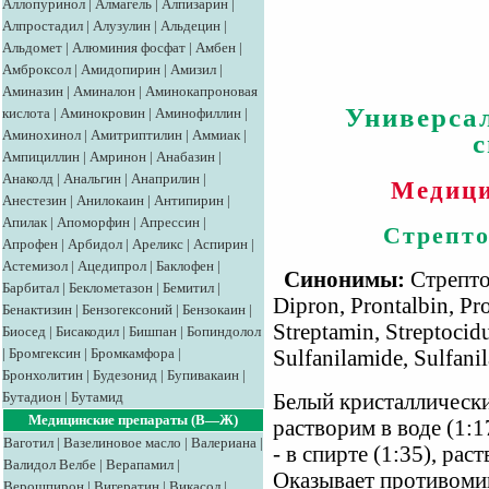
Аллопуринол
|
Алмагель
|
Алпизарин
|
Алпростадил
|
Алузулин
|
Альдецин
|
Альдомет
|
Алюминия фосфат
|
Амбен
|
Амброксол
|
Амидопирин
|
Амизил
|
Аминазин
|
Аминалон
|
Аминокапроновая
Универса
кислота
|
Аминокровин
|
Аминофиллин
|
Аминохинол
|
Амитриптилин
|
Аммиак
|
Ампициллин
|
Амринон
|
Анабазин
|
Анаколд
|
Анальгин
|
Анаприлин
|
Медици
Анестезин
|
Анилокаин
|
Антипирин
|
Апилак
|
Апоморфин
|
Апрессин
|
Стрепто
Апрофен
|
Арбидол
|
Ареликс
|
Аспирин
|
Астемизол
|
Ацедипрол
|
Баклофен
|
Синонимы:
Стрепто
Барбитал
|
Беклометазон
|
Бемитил
|
Dipron, Prontalbin, Pro
Бенактизин
|
Бензогексоний
|
Бензокаин
|
Streptamin, Streptocid
Биосед
|
Бисакодил
|
Бишпан
|
Бопиндолол
|
Бромгексин
|
Бромкамфора
|
Sulfanilamide, Sulfani
Бронхолитин
|
Будезонид
|
Бупивакаин
|
Бутадион
|
Бутамид
Белый кристаллически
Медицинские препараты (В—Ж)
растворим в воде (1:1
Ваготил
|
Вазелиновое масло
|
Валериана
|
- в спирте (1:35), ра
Валидол
Велбе
|
Верапамил
|
Оказывает противоми
Верошпирон
|
Вигератин
|
Викасол
|