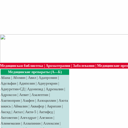
Медицинская библиотека
|
Ароматерапия
|
Заболевания
|
Медицинские пре
Медицинские препараты (А—Б)
Абана
|
Абомин
|
Авил
|
Адапромин
|
Адельфан
|
Адипозин
|
Адиурекрин
|
Адиуретин-СД
|
Адонизид
|
Адреналин
|
Адроксон
|
Аевит
|
Азалептин
|
Азатиоприн
|
Азафен
|
Азлоциллин
|
Азота
закись
|
Аймалин
|
Аквафор
|
Акрихин
|
Аксид
|
Aктaл
|
Акти-5
|
Актифед
|
Актовегин
|
Алгелдрат
|
Алезион
|
Алимемазин
|
Аллапинин
|
Аллоксим
|