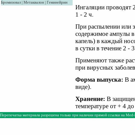
Бромизовал
|
Метаквалон
|
Геминейрин
Ингаляции проводят 2 
1 - 2 ч.
При распылении или 
содержимое ампулы в 
капель) в каждый носо
в сутки в течение 2 - 3
Применяют также рас
при вирусных заболев
Форма выпуска:
В а
виде).
Хранение:
В защищен
температуре от + 4 до
Перепечатка материала разрешена только при наличии прямой ссылки на
Med-