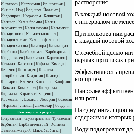
растворения.
Инфлювак
|
Инфузамин
|
Иринотекан
|
Ихтиол
|
Йод
|
Йодинол
|
Йодонат
|
В каждый носовой ход 
Йодопирон
|
Йодоформ
|
Кавинтон
|
с интервалом не менее
Калинор
|
Калия бромид
|
Калия
перманганат
|
Калия хлорид
|
Кальмагин
|
При пользова нии рас
Кальцитонин
|
Кальция глюконат
|
Кальция лактат
|
Кальция фолинат
|
в каждый носовой ход
Кальция хлорид
|
Камфора
|
Канамицин
|
Карбахол
|
Карбокромен
|
Карбокромен
|
С лечебной целью инт
Кардиовален
|
Карипазин
|
Каротолин
|
первых признаках гри
Каталин
|
Катерген
|
Кафиол
|
Квасцы
|
Кетамин
|
Кетотифен
|
Кислота
Эффективность препар
аскорбиновая
|
Кларитин
|
Клацид
|
его прием.
Кливарин
|
Климен
|
Клозапин
|
Клофелин
|
Кокаин
|
Компливит
|
Контрикал
|
Наиболее эффективен
Корвалол
|
Кордигит
|
Кофеин
|
или рот).
Кромоглин
|
Лазолван
|
Леворин
|
Левосин
|
Леривон
|
Ливиал
|
Лимонтар
|
Лоцерил
На одну ингаляцию ис
Снотворные средства
содержимое которых р
Нитразепам
|
Флунитразепам
|
Триазолам
|
Барбитал
|
Барбитал-натрий
|
Эстимал
|
Воду подогревают до
Этаминал-натрий
|
Циклобарбитал
|