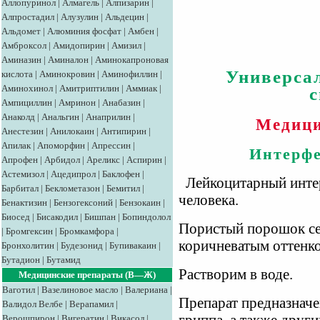
Аллопуринол
|
Алмагель
|
Алпизарин
|
Алпростадил
|
Алузулин
|
Альдецин
|
Альдомет
|
Алюминия фосфат
|
Амбен
|
Амброксол
|
Амидопирин
|
Амизил
|
Аминазин
|
Аминалон
|
Аминокапроновая
Универса
кислота
|
Аминокровин
|
Аминофиллин
|
Аминохинол
|
Амитриптилин
|
Аммиак
|
Ампициллин
|
Амринон
|
Анабазин
|
Анаколд
|
Анальгин
|
Анаприлин
|
Медици
Анестезин
|
Анилокаин
|
Антипирин
|
Апилак
|
Апоморфин
|
Апрессин
|
Интерфе
Апрофен
|
Арбидол
|
Ареликс
|
Аспирин
|
Астемизол
|
Ацедипрол
|
Баклофен
|
Лейкоцитарный интер
Барбитал
|
Беклометазон
|
Бемитил
|
человека.
Бенактизин
|
Бензогексоний
|
Бензокаин
|
Биосед
|
Бисакодил
|
Бишпан
|
Бопиндолол
Пористый порошок сер
|
Бромгексин
|
Бромкамфора
|
коричневатым оттенко
Бронхолитин
|
Будезонид
|
Бупивакаин
|
Бутадион
|
Бутамид
Растворим в воде.
Медицинские препараты (В—Ж)
Ваготил
|
Вазелиновое масло
|
Валериана
|
Препарат предназначе
Валидол
Велбе
|
Верапамил
|
Верошпирон
|
Вигератин
|
Викасол
|