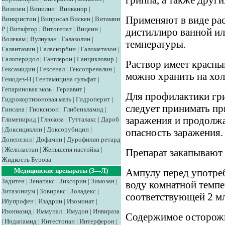
гриппа, а также друг
Вилозен
|
Винилин
|
Винканор
|
Применяют в виде рас
Винкристин
|
Випросал
Вискен
|
Витамин
Р
|
Витафтор
|
Витогепат
|
Вицеин
|
дистиллиро ванной ил
Волекам
|
Вулнузан
|
Галазолин
|
температуры.
Галантамин
|
Галаскорбин
|
Галометазон
|
Галоперидол
|
Ганглерон
|
Ганцикловир
|
Раствор имеет красный
Гексамидин
|
Гексенал
|
Гексопреналин
|
можно хранить на холо
Гемодез-Н
|
Гентамицина сульфат
|
Гепариновая мазь
|
Гериавит
|
Для профилактики гр
Гидрокортизоновая мазь
|
Гидроперит
|
следует принимать пр
Гинсана
|
Гиоксизон
|
Глибенкламид
|
заражения и продолжат
Глимепирид
|
Глюкоза
|
Гутталакс
|
Дароб
|
Доксициклин
|
Доксорубицин
|
опасность заражения.
Донепезил
|
Дофамин
|
Дурофилин ретард
|
Желпластан
|
Женьшеня настойка
|
Препарат закапывают 
Жидкость Бурова
Медицинские препараты (З—Л)
Ампулу перед употреб
Задитен
|
Зенапакс
|
Зиксорин
|
Зимозан
|
воду комнатной темпе
Зитазониум
|
Зовиракс
|
Золадекс
|
соответствующей 2 мл
Ибупрофен
|
Изадрин
|
Изомонат
|
Изониазид
|
Иммунал
|
Имудон
|
Инвираза
Содержимое осторожн
|
Индапамид
|
Интестопан
|
Интерферон
|