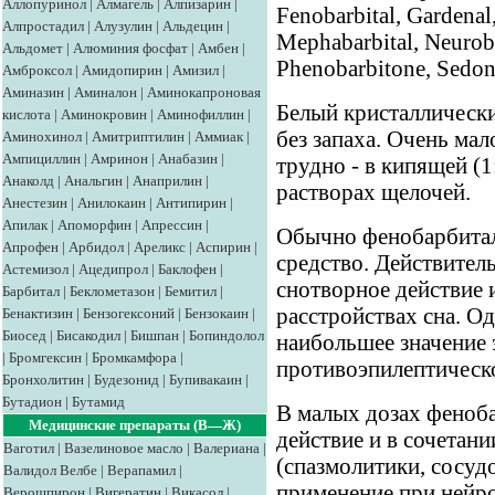
Аллопуринол
|
Алмагель
|
Алпизарин
|
Fenobarbital, Gardenal
Алпростадил
|
Алузулин
|
Альдецин
|
Mephabarbital, Neurob
Альдомет
|
Алюминия фосфат
|
Амбен
|
Phenobarbitone, Sedon
Амброксол
|
Амидопирин
|
Амизил
|
Аминазин
|
Аминалон
|
Аминокапроновая
Белый кристаллически
кислота
|
Аминокровин
|
Аминофиллин
|
без запаха. Очень мал
Аминохинол
|
Амитриптилин
|
Аммиак
|
Ампициллин
|
Амринон
|
Анабазин
|
трудно - в кипящей (1
Анаколд
|
Анальгин
|
Анаприлин
|
растворах щелочей.
Анестезин
|
Анилокаин
|
Антипирин
|
Апилак
|
Апоморфин
|
Апрессин
|
Обычно фенобарбитал
Апрофен
|
Арбидол
|
Ареликс
|
Аспирин
|
средство. Действител
Астемизол
|
Ацедипрол
|
Баклофен
|
снотворное действие 
Барбитал
|
Беклометазон
|
Бемитил
|
расстройствах сна. О
Бенактизин
|
Бензогексоний
|
Бензокаин
|
Биосед
|
Бисакодил
|
Бишпан
|
Бопиндолол
наибольшее значение 
|
Бромгексин
|
Бромкамфора
|
противоэпилептическо
Бронхолитин
|
Будезонид
|
Бупивакаин
|
Бутадион
|
Бутамид
В малых дозах феноб
Медицинские препараты (В—Ж)
действие и в сочетан
Ваготил
|
Вазелиновое масло
|
Валериана
|
(спазмолитики, сосу
Валидол
Велбе
|
Верапамил
|
применение при нейро
Верошпирон
|
Вигератин
|
Викасол
|