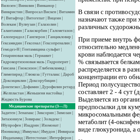
Вилозен
|
Винилин
|
Винканор
|
В связи с противосу
Винкристин
|
Випросал
Вискен
|
Витамин
Р
|
Витафтор
|
Витогепат
|
Вицеин
|
назначают также при 
Волекам
|
Вулнузан
|
Галазолин
|
различных судорожны
Галантамин
|
Галаскорбин
|
Галометазон
|
Галоперидол
|
Ганглерон
|
Ганцикловир
|
При приеме внутрь ф
Гексамидин
|
Гексенал
|
Гексопреналин
|
относительно медленн
Гемодез-Н
|
Гентамицина сульфат
|
крови наблюдается чер
Гепариновая мазь
|
Гериавит
|
% связывается белкам
Гидрокортизоновая мазь
|
Гидроперит
|
Гинсана
|
Гиоксизон
|
Глибенкламид
|
распределяется в раз
Глимепирид
|
Глюкоза
|
Гутталакс
|
Дароб
концентрации его обн
|
Доксициклин
|
Доксорубицин
|
Период полусуществов
Донепезил
|
Дофамин
|
Дурофилин ретард
составляет 2 - 4 сут 
|
Желпластан
|
Женьшеня настойка
|
Выделяется из органи
Жидкость Бурова
предпосылки для кум
Медицинские препараты (З—Л)
Задитен
|
Зенапакс
|
Зиксорин
|
Зимозан
|
микросомальными фер
Зитазониум
|
Зовиракс
|
Золадекс
|
метаболит (4-оксифен
Ибупрофен
|
Изадрин
|
Изомонат
|
виде глюкуронида, а 
Изониазид
|
Иммунал
|
Имудон
|
Инвираза
|
Индапамид
|
Интестопан
|
Интерферон
|