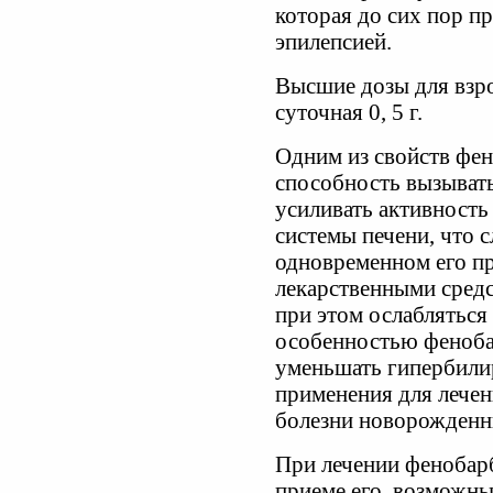
которая до сих пор п
эпилепсией.
Высшие дозы для взрос
суточная 0, 5 г.
Одним из свойств фен
способность вызыват
усиливать активност
системы печени, что 
одновременном его п
лекарственными средс
при этом ослабляться 
особенностью фенобар
уменьшать гипербили
применения для лече
болезни новорожденн
При лечении фенобар
приеме его, возможны