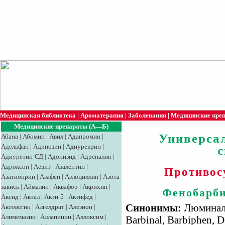
Медицинская библиотека
|
Ароматерапия
|
Заболевания
|
Медицинские пре
Медицинские препараты (А—Б)
Универса
Абана
|
Абомин
|
Авил
|
Адапромин
|
Адельфан
|
Адипозин
|
Адиурекрин
|
Адиуретин-СД
|
Адонизид
|
Адреналин
|
Адроксон
|
Аевит
|
Азалептин
|
Противос
Азатиоприн
|
Азафен
|
Азлоциллин
|
Азота
закись
|
Аймалин
|
Аквафор
|
Акрихин
|
Фенобарби
Аксид
|
Aктaл
|
Акти-5
|
Актифед
|
Синонимы:
Люминал, 
Актовегин
|
Алгелдрат
|
Алезион
|
Алимемазин
|
Аллапинин
|
Аллоксим
|
Barbinal, Barbiphеn, D