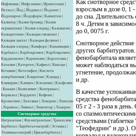
Как снотворное средс
Инфлювак
|
Инфузамин
|
Иринотекан
|
взрослым в дозе 0, 1 -
Ихтиол
|
Йод
|
Йодинол
|
Йодонат
|
до сна. Длительность 
Йодопирон
|
Йодоформ
|
Кавинтон
|
Калинор
|
Калия бромид
|
Калия
8 ч. Детям в зависимо
перманганат
|
Калия хлорид
|
Кальмагин
|
до 0, 0075 г.
Кальцитонин
|
Кальция глюконат
|
Кальция лактат
|
Кальция фолинат
|
Снотворное действие 
Кальция хлорид
|
Камфора
|
Канамицин
|
других барбитуратов
Карбахол
|
Карбокромен
|
Карбокромен
|
фенобарбитала являет
Кардиовален
|
Карипазин
|
Каротолин
|
может наблюдаться в
Каталин
|
Катерген
|
Кафиол
|
Квасцы
|
Кетамин
|
Кетотифен
|
Кислота
угнетение, продолжаю
аскорбиновая
|
Кларитин
|
Клацид
|
и др.
Кливарин
|
Климен
|
Клозапин
|
Клофелин
|
Кокаин
|
Компливит
|
Контрикал
|
В качестве успокаива
Корвалол
|
Кордигит
|
Кофеин
|
средства фенобарбитал 
Кромоглин
|
Лазолван
|
Леворин
|
Левосин
05 г 2 - 3 раза в ден
|
Леривон
|
Ливиал
|
Лимонтар
|
Лоцерил
со спазмолитическим
Снотворные средства
средствами (таблетки 
Нитразепам
|
Флунитразепам
|
Триазолам
|
Барбитал
|
Барбитал-натрий
|
Эстимал
|
"Теофедрин" и др.). О
Этаминал-натрий
|
Циклобарбитал
|
корвалол и валокорди