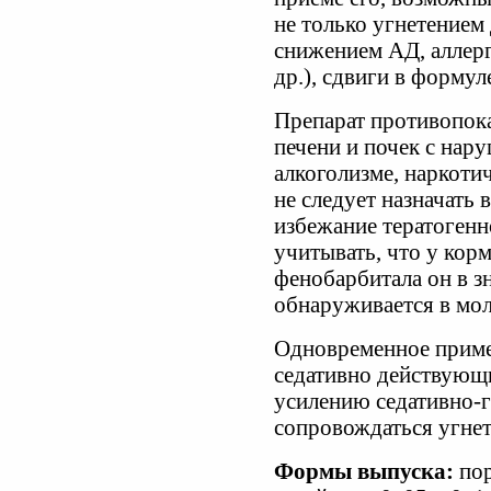
не только угнетением
снижением АД, аллерг
др.), сдвиги в формул
Препарат противопок
печени и почек с нар
алкоголизме, наркоти
не следует назначать 
избежание тератогенн
учитывать, что у кор
фенобарбитала он в з
обнаруживается в мол
Одновременное приме
седативно действующ
усилению седативно-
сопровождаться угне
Формы выпуска:
пор