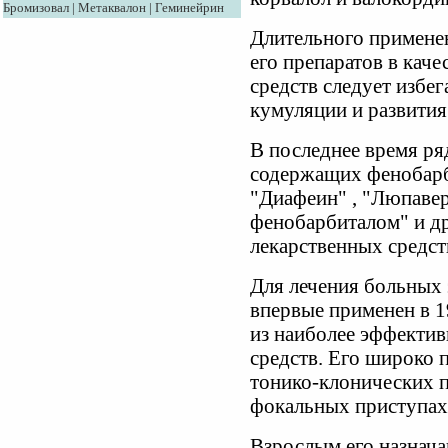
Бромизовал
|
Метаквалон
|
Геминейрин
Длительного примене
его препаратов в кач
средств следует избег
кумуляции и развития
В последнее время ря
содержащих фенобарби
"Диафеин" , "Люпавер
фенобарбиталом" и др
лекарственных средст
Для лечения больных
впервые применен в 19
из наиболее эффекти
средств. Его широко
тонико-клонических п
фокальных приступах 
Взрослым его назначаю