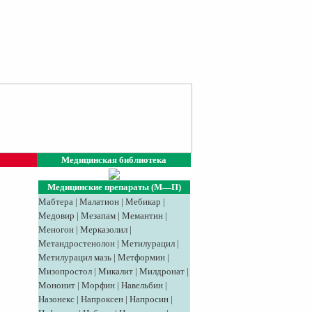
Медицинская библиотека
Медицинские препараты (М—П)
Мабтера
|
Малатион
|
Мебикар
|
Медовир
|
Meзaпaм
|
Мемантин
|
Меногон
|
Мерказолил
|
Метандростенолон
|
Метилурацил
|
Метилурацил мазь
|
Метформин
|
Мизопростол
|
Микалит
|
Милдронат
|
Мононит
|
Морфин
|
Навельбин
|
Назонекс
|
Напроксен
|
Напросин
|