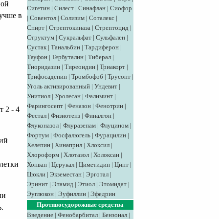
ной
Сигетин
|
Силест
|
Синафлан
|
Сиофор
учше в
|
Совентол
|
Солизим
|
Соталекс
|
Спирт
|
Стрептокиназа
|
Стрептоцид
|
Структум
|
Сукральфат
|
Сульфален
|
Сустак
|
Танальбин
|
Тардиферон
|
Тауфон
|
Тербуталин
|
Тиберал
|
Тиоридазин
|
Тиреоидин
|
Триакорт
|
Трифосаденин
|
Тромбофоб
|
Трусопт
|
Уголь активированный
|
Ундевит
|
Унитиол
|
Уролесан
|
Фалиминт
|
Фарингосепт
|
Феназон
|
Фенотрин
|
 2 - 4
Фестал
|
Физиотенз
|
Финалгон
|
Флуконазол
|
Флуразепам
|
Флуцином
|
Фортум
|
Фосфалюгель
|
Фурацилин
|
ий
Хелепин
|
Хинаприл
|
Хлоксил
|
Хлороформ
|
Хлотазол
|
Холоксан
|
блетки
Хонван
|
Церукал
|
Циметидин
|
Цинт
|
Цюкли
|
Экземестан
|
Эрготал
|
Эринит
|
Этамид
|
Этиол
|
Этомидат
|
Эуглюкон
|
Эуфиллин
|
Эфедрин
ии
Противосудорожные средства
.
Введение
|
Фенобарбитал
|
Бензонал
|