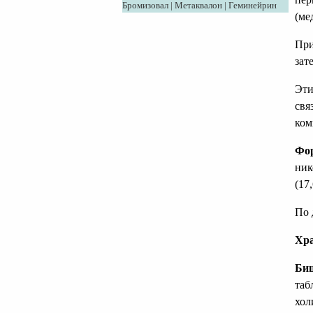
Бромизовал
|
Метаквалон
|
Геминейрин
(ме
При
зат
Эти
свя
ком
Фо
ник
(17
По 
Хра
Биш
таб
хол