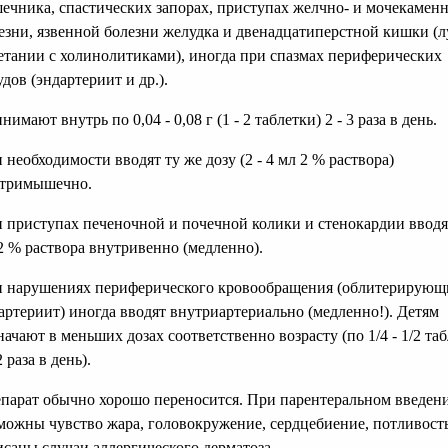
ечника, спастических запорах, приступах желчно- и мочекамен
езни, язвенной болезни желудка и двенадцатиперстной кишки (л
етании с холинолитиками), иногда при спазмах периферических
удов (эндартериит и др.).
нимают внутрь по 0,04 - 0,08 г (1 - 2 таблетки) 2 - 3 раза в день.
 необходимости вводят ту же дозу (2 - 4 мл 2 % раствора)
тримышечно.
 приступах печеночной и почечной колики и стенокардии вводят
2 % раствора внутривенно (медленно).
 нарушениях периферического кровообращения (облитерирующ
артериит) иногда вводят внутриартериально (медленно!). Детям
начают в меньших дозах соответственно возрасту (по 1/4 - 1/2 та
2 раза в день).
парат обычно хорошо переносится. При парентеральном введен
можны чувство жара, головокружение, сердцебиение, потливость
саны случаи аллергического дерматоза.