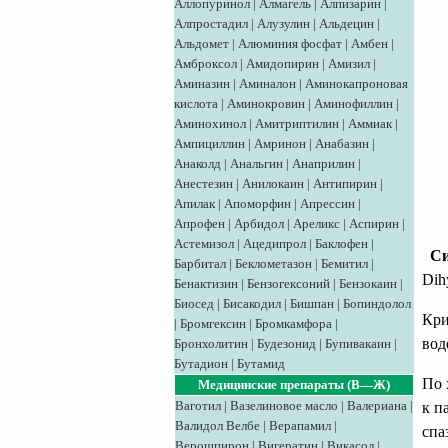
Аллопуринол
|
Алмагель
|
Алпизарин
|
Алпростадил
|
Алузулин
|
Альдецин
|
Альдомет
|
Алюминия фосфат
|
Амбен
|
Амброксол
|
Амидопирин
|
Амизил
|
Аминазин
|
Аминалон
|
Аминокапроновая
кислота
|
Аминокровин
|
Аминофиллин
|
Аминохинол
|
Амитриптилин
|
Аммиак
|
Ампициллин
|
Амринон
|
Анабазин
|
Анаколд
|
Анальгин
|
Анаприлин
|
Анестезин
|
Анилокаин
|
Антипирин
|
Апилак
|
Апоморфин
|
Апрессин
|
Апрофен
|
Арбидол
|
Ареликс
|
Аспирин
|
Астемизол
|
Ацедипрол
|
Баклофен
|
С
Барбитал
|
Беклометазон
|
Бемитил
|
Dih
Бенактизин
|
Бензогексоний
|
Бензокаин
|
Биосед
|
Бисакодил
|
Бишпан
|
Бопиндолол
Кри
|
Бромгексин
|
Бромкамфора
|
вод
Бронхолитин
|
Будезонид
|
Бупивакаин
|
Бутадион
|
Бутамид
По 
Медицинские препараты (В—Ж)
Ваготил
|
Вазелиновое масло
|
Валериана
|
к п
Валидол
Велбе
|
Верапамил
|
спа
Верошпирон
|
Вигератин
|
Викасол
|