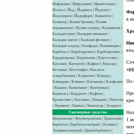
Инфлювак
|
Инфузамин
|
Иринотекан
|
Ихтиол
|
Йод
|
Йодинол
|
Йодонат
|
Фо
Йодопирон
|
Йодоформ
|
Кавинтон
|
в а
Калинор
|
Калия бромид
|
Калия
перманганат
|
Калия хлорид
|
Кальмагин
|
Хра
Кальцитонин
|
Кальция глюконат
|
Кальция лактат
|
Кальция фолинат
|
Ник
Кальция хлорид
|
Камфора
|
Канамицин
|
вхо
Карбахол
|
Карбокромен
|
Карбокромен
|
Кардиовален
|
Карипазин
|
Каротолин
|
Соч
Каталин
|
Катерген
|
Кафиол
|
Квасцы
|
эфф
Кетамин
|
Кетотифен
|
Кислота
аскорбиновая
|
Кларитин
|
Клацид
|
По 
Кливарин
|
Климен
|
Клозапин
|
Клофелин
|
Кокаин
|
Компливит
|
Контрикал
|
При
Корвалол
|
Кордигит
|
Кофеин
|
Кромоглин
|
Лазолван
|
Леворин
|
Левосин
кро
|
Леривон
|
Ливиал
|
Лимонтар
|
Лоцерил
Снотворные средства
Наз
Нитразепам
|
Флунитразепам
|
Триазолам
|
1 а
Барбитал
|
Барбитал-натрий
|
Эстимал
|
нео
Этаминал-натрий
|
Циклобарбитал
|
пер