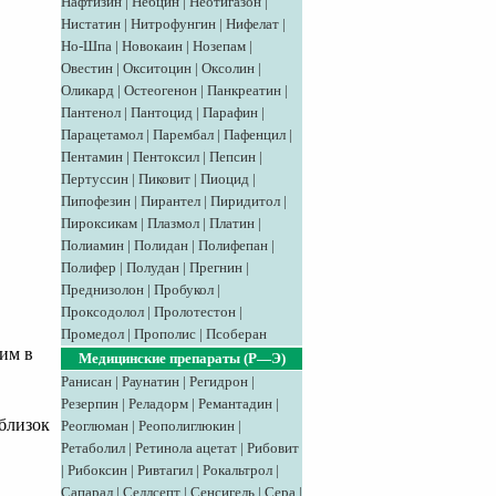
Нафтизин
|
Небцин
|
Неотигазон
|
Нистатин
|
Нитрофунгин
|
Нифелат
|
Но-Шпа
|
Новокаин
|
Нозепам
|
Овестин
|
Окситоцин
|
Оксолин
|
Оликард
|
Остеогенон
|
Панкреатин
|
Пантенол
|
Пантоцид
|
Парафин
|
Парацетамол
|
Парембал
|
Пафенцил
|
Пентамин
|
Пентоксил
|
Пепсин
|
Пертуссин
|
Пиковит
|
Пиоцид
|
Пипофезин
|
Пирантел
|
Пиридитол
|
Пироксикам
|
Плазмол
|
Платин
|
Полиамин
|
Полидан
|
Полифепан
|
Полифер
|
Полудан
|
Прегнин
|
Преднизолон
|
Пробукол
|
Проксодолол
|
Пролотестон
|
Промедол
|
Прополис
|
Псоберан
рим в
Медицинские препараты (Р—Э)
Ранисан
|
Раунатин
|
Регидрон
|
Резерпин
|
Реладорм
|
Ремантадин
|
близок
Реоглюман
|
Реополиглюкин
|
Ретаболил
|
Ретинола ацетат
|
Рибовит
|
Рибоксин
|
Ривтагил
|
Рокальтрол
|
Сапарал
|
Селлсепт
|
Сенсигель
|
Сера
|