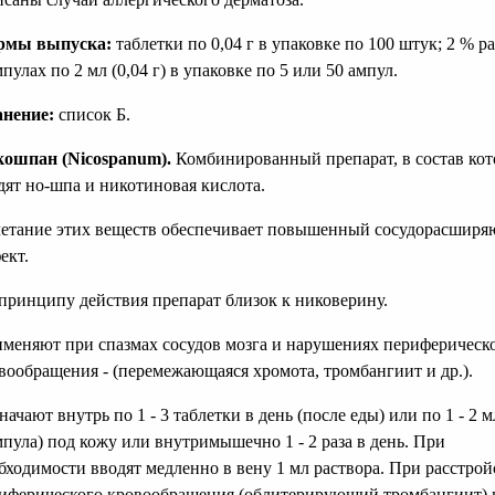
рмы выпуска:
таблетки по 0,04 г в упаковке по 100 штук; 2 % р
мпулах по 2 мл (0,04 г) в упаковке по 5 или 50 ампул.
нение:
список Б.
ошпан (Nicospanum).
Комбинированный препарат, в состав кот
дят но-шпа и никотиновая кислота.
етание этих веществ обеспечивает повышенный сосудорасшир
ект.
принципу действия препарат близок к никоверину.
меняют при спазмах сосудов мозга и нарушениях периферическ
вообращения - (перемежающаяся хромота, тромбангиит и др.).
начают внутрь по 1 - 3 таблетки в день (после еды) или по 1 - 2 мл
мпула) под кожу или внутримышечно 1 - 2 раза в день. При
бходимости вводят медленно в вену 1 мл раствора. При расстрой
иферического кровообращения (облитерирующий тромбангиит) 