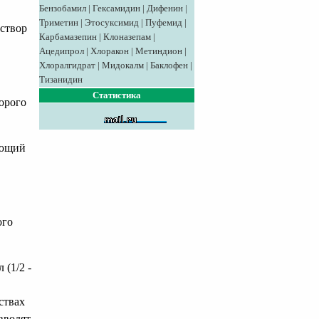
Бензобамил
|
Гексамидин
|
Дифенин
|
Триметин
|
Этосуксимид
|
Пуфемид
|
аствор
Карбамазепин
|
Клоназепам
|
Ацедипрол
|
Хлоракон
|
Метиндион
|
Хлоралгидрат
|
Мидокалм
|
Баклофен
|
Тизанидин
Статистика
орого
яющий
ого
 (1/2 -
ствах
вводят