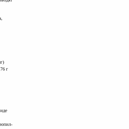
а,
мг)
76 г
виде
ропил-