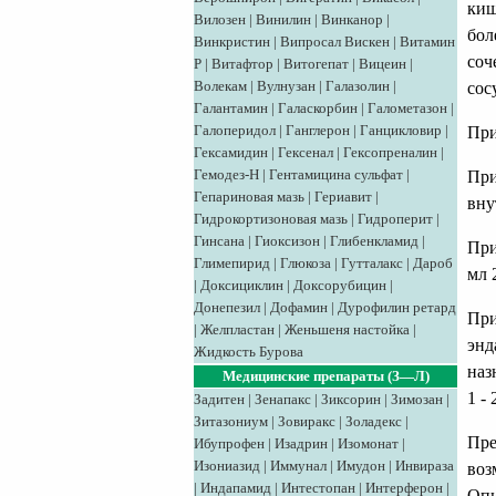
киш
Вилозен
|
Винилин
|
Винканор
|
бол
Винкристин
|
Випросал
Вискен
|
Витамин
соч
Р
|
Витафтор
|
Витогепат
|
Вицеин
|
Волекам
|
Вулнузан
|
Галазолин
|
сос
Галантамин
|
Галаскорбин
|
Галометазон
|
Галоперидол
|
Ганглерон
|
Ганцикловир
|
При
Гексамидин
|
Гексенал
|
Гексопреналин
|
Гемодез-Н
|
Гентамицина сульфат
|
При
Гепариновая мазь
|
Гериавит
|
вну
Гидрокортизоновая мазь
|
Гидроперит
|
Гинсана
|
Гиоксизон
|
Глибенкламид
|
При
Глимепирид
|
Глюкоза
|
Гутталакс
|
Дароб
мл 
|
Доксициклин
|
Доксорубицин
|
Донепезил
|
Дофамин
|
Дурофилин ретард
При
|
Желпластан
|
Женьшеня настойка
|
энд
Жидкость Бурова
наз
Медицинские препараты (З—Л)
1 - 
Задитен
|
Зенапакс
|
Зиксорин
|
Зимозан
|
Зитазониум
|
Зовиракс
|
Золадекс
|
Пре
Ибупрофен
|
Изадрин
|
Изомонат
|
Изониазид
|
Иммунал
|
Имудон
|
Инвираза
воз
|
Индапамид
|
Интестопан
|
Интерферон
|
Опи