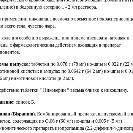
дленно) в бедренную артерию 1 - 2 мл раствора.
 применении никошпана возможно временное покраснение лиц
ем всего тела, чувство жара.
 явления особенно выражены при приеме препарата натощак и
заны с фармакологическим действием входящих в препарат
понентов.
рмы выпуска:
таблетки по 0,078 г (78 мг) но-шпы и 0,022 г (22 
отиновой кислоты; в ампулах по 0,0642 г (64,2 мг) но-шпы и 0,01
,6 мг) никотиновой кислоты (в 2 мл).
действию таблетки " Никоверин " весьма близки к никошпану.
нение:
список Б.
пан (Bisраnum).
Комбинированный препарат, выпускаемый в 
леток, содержащих по О,06 г (60 мг) но-шпы и 0,005 г (5 мг)
инолитического препарата изопропамида (2,2-дифенил-4-диизоп