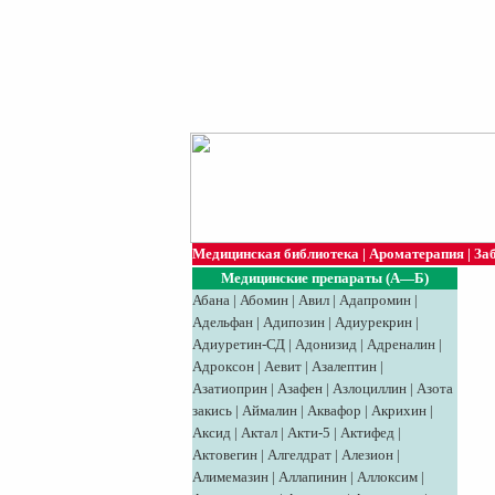
Медицинская библиотека
|
Ароматерапия
|
За
Медицинские препараты (А—Б)
Абана
|
Абомин
|
Авил
|
Адапромин
|
Адельфан
|
Адипозин
|
Адиурекрин
|
Адиуретин-СД
|
Адонизид
|
Адреналин
|
Адроксон
|
Аевит
|
Азалептин
|
Азатиоприн
|
Азафен
|
Азлоциллин
|
Азота
закись
|
Аймалин
|
Аквафор
|
Акрихин
|
Аксид
|
Aктaл
|
Акти-5
|
Актифед
|
Актовегин
|
Алгелдрат
|
Алезион
|
Алимемазин
|
Аллапинин
|
Аллоксим
|