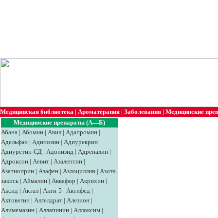
Медицинская библиотека
|
Ароматерапия
|
Заболевания
|
Медицинские пре
Медицинские препараты (А—Б)
Абана
|
Абомин
|
Авил
|
Адапромин
|
Адельфан
|
Адипозин
|
Адиурекрин
|
Адиуретин-СД
|
Адонизид
|
Адреналин
|
Адроксон
|
Аевит
|
Азалептин
|
Азатиоприн
|
Азафен
|
Азлоциллин
|
Азота
закись
|
Аймалин
|
Аквафор
|
Акрихин
|
Аксид
|
Aктaл
|
Акти-5
|
Актифед
|
Актовегин
|
Алгелдрат
|
Алезион
|
Алимемазин
|
Аллапинин
|
Аллоксим
|