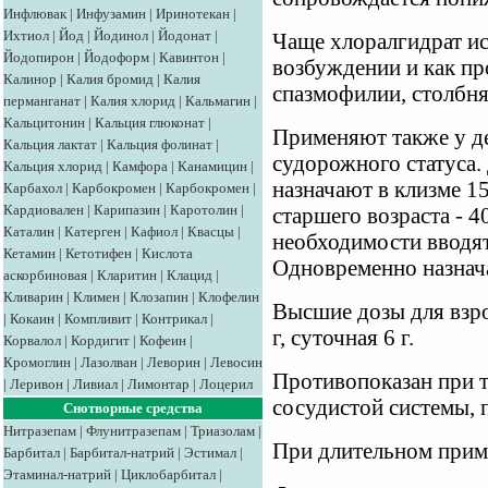
Инфлювак
|
Инфузамин
|
Иринотекан
|
Ихтиол
|
Йод
|
Йодинол
|
Йодонат
|
Чаще хлоралгидрат и
Йодопирон
|
Йодоформ
|
Кавинтон
|
возбуждении и как п
Калинор
|
Калия бромид
|
Калия
спазмофилии, столбняк
перманганат
|
Калия хлорид
|
Кальмагин
|
Кальцитонин
|
Кальция глюконат
|
Применяют также у де
Кальция лактат
|
Кальция фолинат
|
судорожного статуса. 
Кальция хлорид
|
Камфора
|
Канамицин
|
назначают в клизме 15
Карбахол
|
Карбокромен
|
Карбокромен
|
Кардиовален
|
Карипазин
|
Каротолин
|
старшего возраста - 4
Каталин
|
Катерген
|
Кафиол
|
Квасцы
|
необходимости вводят
Кетамин
|
Кетотифен
|
Кислота
Одновременно назнач
аскорбиновая
|
Кларитин
|
Клацид
|
Кливарин
|
Климен
|
Клозапин
|
Клофелин
Высшие дозы для взро
|
Кокаин
|
Компливит
|
Контрикал
|
г, суточная 6 г.
Корвалол
|
Кордигит
|
Кофеин
|
Кромоглин
|
Лазолван
|
Леворин
|
Левосин
Противопоказан при 
|
Леривон
|
Ливиал
|
Лимонтар
|
Лоцерил
сосудистой системы, п
Снотворные средства
Нитразепам
|
Флунитразепам
|
Триазолам
|
При длительном прим
Барбитал
|
Барбитал-натрий
|
Эстимал
|
Этаминал-натрий
|
Циклобарбитал
|