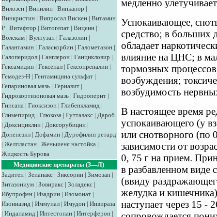
медленно улетучивает
Вилозен
|
Винилин
|
Винканор
|
Винкристин
|
Випросал
Вискен
|
Витамин
Успокаивающее, снот
Р
|
Витафтор
|
Витогепат
|
Вицеин
|
средство; в больших д
Волекам
|
Вулнузан
|
Галазолин
|
обладает наркотическ
Галантамин
|
Галаскорбин
|
Галометазон
|
влияние на ЦНС; в ма
Галоперидол
|
Ганглерон
|
Ганцикловир
|
Гексамидин
|
Гексенал
|
Гексопреналин
|
тормозных процессов
Гемодез-Н
|
Гентамицина сульфат
|
воэбуждения; токсиче
Гепариновая мазь
|
Гериавит
|
возбудимость нервных
Гидрокортизоновая мазь
|
Гидроперит
|
Гинсана
|
Гиоксизон
|
Глибенкламид
|
В настоящее время ре
Глимепирид
|
Глюкоза
|
Гутталакс
|
Дароб
успокаивающего (у взро
|
Доксициклин
|
Доксорубицин
|
или снотворного (по 0,
Донепезил
|
Дофамин
|
Дурофилин ретард
|
Желпластан
|
Женьшеня настойка
|
зависимости от возрас
Жидкость Бурова
0, 75 г на прием. Пр
Медицинские препараты (З—Л)
в разбавленном виде
Задитен
|
Зенапакс
|
Зиксорин
|
Зимозан
|
(ввиду раздражающег
Зитазониум
|
Зовиракс
|
Золадекс
|
желудка и кишечника)
Ибупрофен
|
Изадрин
|
Изомонат
|
наступает через 15 - 2
Изониазид
|
Иммунал
|
Имудон
|
Инвираза
|
Индапамид
|
Интестопан
|
Интерферон
|
сопровождается пони