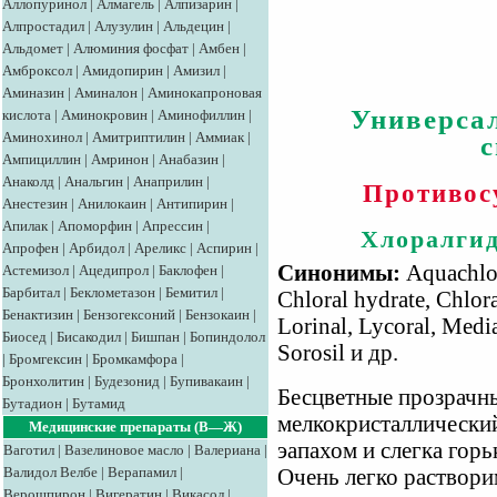
Аллопуринол
|
Алмагель
|
Алпизарин
|
Алпростадил
|
Алузулин
|
Альдецин
|
Альдомет
|
Алюминия фосфат
|
Амбен
|
Амброксол
|
Амидопирин
|
Амизил
|
Аминазин
|
Аминалон
|
Аминокапроновая
Универса
кислота
|
Аминокровин
|
Аминофиллин
|
Аминохинол
|
Амитриптилин
|
Аммиак
|
Ампициллин
|
Амринон
|
Анабазин
|
Анаколд
|
Анальгин
|
Анаприлин
|
Противос
Анестезин
|
Анилокаин
|
Антипирин
|
Апилак
|
Апоморфин
|
Апрессин
|
Хлоралгид
Апрофен
|
Арбидол
|
Ареликс
|
Аспирин
|
Синонимы:
Aquachlor
Астемизол
|
Ацедипрол
|
Баклофен
|
Барбитал
|
Беклометазон
|
Бемитил
|
Chloral hydrate, Chlor
Бенактизин
|
Бензогексоний
|
Бензокаин
|
Lorinal, Lycoral, Med
Биосед
|
Бисакодил
|
Бишпан
|
Бопиндолол
Sorosil и др.
|
Бромгексин
|
Бромкамфора
|
Бронхолитин
|
Будезонид
|
Бупивакаин
|
Бесцветные прозрачн
Бутадион
|
Бутамид
мелкокристаллически
Медицинские препараты (В—Ж)
эапахом и слегка гор
Ваготил
|
Вазелиновое масло
|
Валериана
|
Валидол
Велбе
|
Верапамил
|
Очень легко растворим
Верошпирон
|
Вигератин
|
Викасол
|