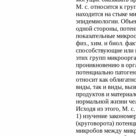
М. с. относится к гр
находится на стыке ми
эпидемиологии. Объек
одной стороны, потен
показательные микроо
физ., хим. и биол. фа
способствующие или
этих групп микроорга
проникновению в орга
потенциально патоге
относит как облигатн
виды, так и виды, в
продуктов и материа
нормальной жизни че
Исходя из этого, М. с
1) изучение закономе
(круговорота) потенц
микробов между мик