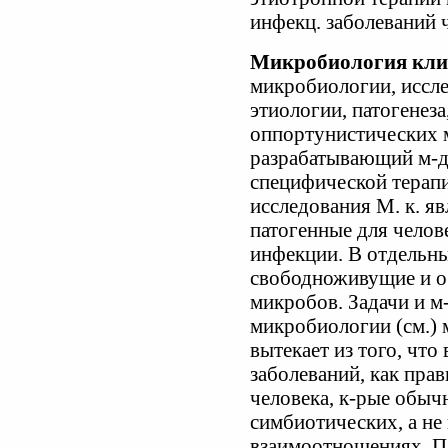
инфекц. заболеваний 
Микробиология кли
микробиологии, иссл
этиологии, патогенез
оппортунистических 
разрабатывающий м-д
специфической терап
исследования М. к. я
патогенные для чело
инфекции. В отдельны
свободноживущие и о
микробов. Задачи и м
микробиологии (см.)
вытекает из того, чт
заболеваний, как пра
человека, к-рые обычн
симбиотических, а не
взаимоотношениях. П