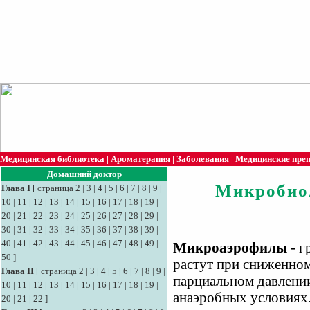
Медицинская библиотека
|
Ароматерапия
|
Заболевания
|
Медицинские пре
Домашний доктор
Микробио
Глава I
[
страница 2
|
3
|
4
|
5
|
6
|
7
|
8
|
9
|
10
|
11
|
12
|
13
|
14
|
15
|
16
|
17
|
18
|
19
|
20
|
21
|
22
|
23
|
24
|
25
|
26
|
27
|
28
|
29
|
30
|
31
|
32
|
33
|
34
|
35
|
36
|
37
|
38
|
39
|
40
|
41
|
42
|
43
|
44
|
45
|
46
|
47
|
48
|
49
|
Микроаэрофилы
- г
50
]
растут при сниженном
Глава II
[
страница 2
|
3
|
4
|
5
|
6
|
7
|
8
|
9
|
парциальном давлении
10
|
11
|
12
|
13
|
14
|
15
|
16
|
17
|
18
|
19
|
анаэробных условиях
20
|
21
|
22
]