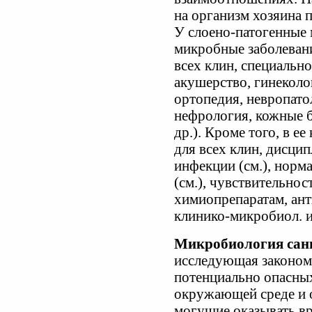
на организм хозяина 
У слоено-патогенные 
микробные заболеван
всех клин, специально
акушерство, гинеколо
ортопедия, невропато
нефрология, кожные б
др.). Кроме того, в е
для всех клин, дисци
инфекции (см.), норм
(см.), чувствительно
химиопрепаратам, ант
клинико-микробиол. и
Микробиология сан
исследующая законом
потенциально опасны
окружающей среде и 
могущие оказывать вр