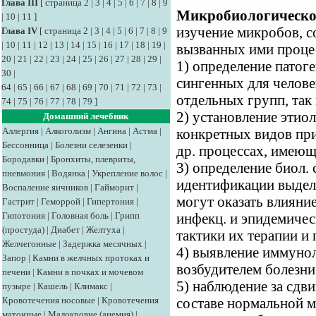
Глава III
[
страница 2
|
3
|
4
|
5
|
6
|
7
|
8
|
9
Микробиологическое 
|
10
|
11
]
изучение микробов, с
Глава IV
[
страница 2
|
3
|
4
|
5
|
6
|
7
|
8
|
9
|
10
|
11
|
12
|
13
|
14
|
15
|
16
|
17
|
18
|
19
|
вызванных ими процес
20
|
21
|
22
|
23
|
24
|
25
|
26
|
27
|
28
|
29
|
1) определение патог
30
|
сингенных для челове
64
|
65
|
66
|
67
|
68
|
69
|
70
|
71
|
72
|
73
|
отдельных групп, так
74
|
75
|
76
|
77
|
78
|
79
]
2) установление этиол
Домашний лечебник
Аллергия
|
Алкоголизм
|
Ангина
|
Астма
|
конкретных видов при
Бессонница
|
Болезни селезенки
|
др. процессах, имею
Бородавки
|
Бронхиты, плевриты,
3) определение биол. 
пневмония
|
Водянка
|
Укрепление волос
|
идентификации выдел
Воспаление яичников
|
Гайморит
|
могут оказать влияни
Гастрит
|
Геморрой
|
Гипертония
|
Гипотония
|
Головная боль
|
Грипп
инфекц. и эпидемичес
(простуда)
|
Диабет
|
Желтуха
|
тактики их терапии и
Желчегонные
|
Задержка месячных
|
4) выявление иммунол
Запор
|
Камни в желчных протоках и
возбудителем болезни
печени
|
Камни в почках и мочевом
5) наблюдение за сдви
пузыре
|
Кашель
|
Климакс
|
Кровотечения носовые
|
Кровотечения
составе нормальной м
маточные
|
Малокровие (анемия)
|