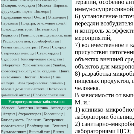
терапии, особенно ан
Малярия, лихорадка
|
Мозоли
|
Нарывы,
иммуносупрессивной
фурункулы, чирьи
|
Насморк
|
6) установление исто
Недержание мочи
|
Ожоги
|
Опьянение
|
передачи возбудителя
Переломы
|
Подагра, отложение солей
|
Понос, дизентерия
|
Потение ног
|
и контроль за эффек
Радикулит
|
Раны, порезы, царапины, язвы
мероприятий;
|
Расширение вен, тромбофлебиты
|
7) количественное и 
Ревматизм, полиатрит
|
Рожа
|
Склероз
|
присутствия патоген
Старческая немощь
|
Стенокардия
|
объектах внешней сре
Судороги
|
Тонизирующие средства
|
Туберкулез
|
Успокоительные
|
Ушибы,
объектов для микропо
кровоподтеки, опухоли, ссадины
|
Цинга,
8) разработка микроб
авитоминоз
|
Цистит
|
Экзема
|
Язва
пищевых продуктов, в
желудка
|
Язва трофическая
|
Ячмень
|
человека.
Масла в домашней аптеке
|
Настойки в
В зависимости от вы
домашней аптеке
|
Противопоказания
|
М. и.:
Распространенные заболевания
Абсцесс
|
Аллергия
|
Ангина
|
Аппендицит
1) клинико-микробиол
|
Артрит
|
Атеросклероз
|
Бессонница
|
лаборатории больниц
Близорукость
|
Бронхит
|
Внутреннее
2) санитарно-микроб
кровотечение
|
Возбуждение
|
Вульвит
|
лабораториями ЦГЭ;
Вульвовагинит
|
Вшивый тиф
|
Вывих