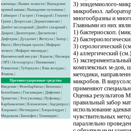
3) эпидемиолого-мик
ключицы
|
Вывих челюсти
|
Выпадение
прямой кишки
|
Выпадение пуповины
|
микробиол. лаборато
Гайморит
|
Гастрит
|
Геморрой
|
Гепатит
|
многообразны и мног
Грипп
|
Депрессия
|
Дерматомиозит
|
Главными из них явля
Диабет несахарный
|
Диабет сахарный
|
1) бактериоскоп. (микр
Диарея
|
Дизентерия
|
Диспепсия
|
2) бактериологический
Дифтерия
|
Дуоденит
|
Желтуха
|
Запор
|
Икота
|
Интубация трахеи
|
Инфаркт
3) серологический (см
легкого
|
Инфаркт миокарда
|
4) аллергический (см.)
Ишемический инсульт
|
Кашель
|
Насморк
5) экспериментальный
|
ОРЗ
|
Остеоартроз
|
Пневмония
|
комплексных м-дов, 
Ревматизм
|
Туберкулез
|
Язва желудка
|
методики, направленн
Ячмень
|
микробов. В вирусол
Противосудорожные средства
Введение
|
Фенобарбитал
|
Бензонал
|
применяют специальн
Бензобамил
|
Гексамидин
|
Дифенин
|
Оценка результатов М
Триметин
|
Этосуксимид
|
Пуфемид
|
правильный забор мат
Карбамазепин
|
Клоназепам
|
Ацедипрол
|
использование адеква
Хлоракон
|
Метиндион
|
Хлоралгидрат
|
чувствительных метод
Мидокалм
|
Баклофен
|
Тизанидин
|
параллельно проведен
с обязательным учето