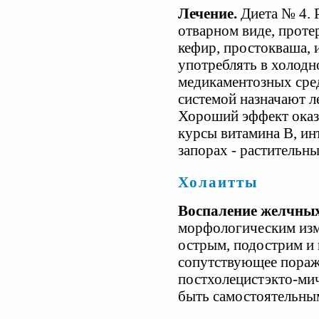
Лечение.
Диета № 4. 
отварном виде, проте
кефир, простокваша, и
употреблять в холодн
медикаментозных сре
системой назначают ле
Хороший эффект оказ
курсы витамина В, ин
запорах - растительн
Холаитты
Воспаление желчных
морфологическим изм
острым, подострим и 
сопутствующее пораж
постхолецистэкто-мич
быть самостоятельны