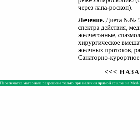
реже лапароскопию (
через лапа-роскоп).
Лечение.
Диета №№ 5
спектра действия, ме
желчегонные, спазмол
хирургическое вмешат
желчных протоков, ра
Санаторно-курортное 
<<< НАЗ
Перепечатка материала разрешена только при наличии прямой ссылки на
Med-