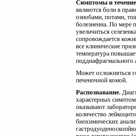
Симптомы и течение
являются боли в прав
ознобами, потами, то
болезненна. По мере 
увеличиться селезенк
сопровождается кожн
все клинические приз
температура повышает
поддиафрагмального а
Может осложняться ге
печеночной комой.
Распознавание.
Диаг
характерных симптом
оказывают лаборатор
количество лейкоцито
биохимических анали
гастродуоденоскопйю