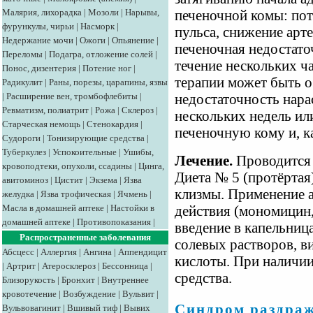
Малярия, лихорадка
|
Мозоли
|
Нарывы,
печеночной комы: пот
фурункулы, чирьи
|
Насморк
|
пульса, снижение арт
Недержание мочи
|
Ожоги
|
Опьянение
|
печеночная недостато
Переломы
|
Подагра, отложение солей
|
течение нескольких ч
Понос, дизентерия
|
Потение ног
|
терапии может быть 
Радикулит
|
Раны, порезы, царапины, язвы
|
Расширение вен, тромбофлебиты
|
недостаточность нара
Ревматизм, полиатрит
|
Рожа
|
Склероз
|
нескольких недель ил
Старческая немощь
|
Стенокардия
|
печеночную кому и, к
Судороги
|
Тонизирующие средства
|
Туберкулез
|
Успокоительные
|
Ушибы,
Лечение.
Проводится 
кровоподтеки, опухоли, ссадины
|
Цинга,
Диета № 5 (протёртая
авитоминоз
|
Цистит
|
Экзема
|
Язва
клизмы. Применение 
желудка
|
Язва трофическая
|
Ячмень
|
Масла в домашней аптеке
|
Настойки в
действия (мономицин
домашней аптеке
|
Противопоказания
|
введение в капельница
Распространенные заболевания
солевых растворов, в
Абсцесс
|
Аллергия
|
Ангина
|
Аппендицит
кислоты. При наличии
|
Артрит
|
Атеросклероз
|
Бессонница
|
средства.
Близорукость
|
Бронхит
|
Внутреннее
кровотечение
|
Возбуждение
|
Вульвит
|
Синдром раздра
Вульвовагинит
|
Вшивый тиф
|
Вывих