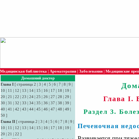
Медицинская библиотека
|
Ароматерапия
|
Заболевания
|
Медицинские пре
Домашний доктор
Дом
Глава I
[
страница 2
|
3
|
4
|
5
|
6
|
7
|
8
|
9
|
10
|
11
|
12
|
13
|
14
|
15
|
16
|
17
|
18
|
19
|
20
|
21
|
22
|
23
|
24
|
25
|
26
|
27
|
28
|
29
|
Глава I.
30
|
31
|
32
|
33
|
34
|
35
|
36
|
37
|
38
|
39
|
40
|
41
|
42
|
43
|
44
|
45
|
46
|
47
|
48
|
49
|
Раздел 3. Бол
50
]
Глава II
[
страница 2
|
3
|
4
|
5
|
6
|
7
|
8
|
9
|
Печеночная недо
10
|
11
|
12
|
13
|
14
|
15
|
16
|
17
|
18
|
19
|
20
|
21
|
22
]
Развивается при тяже