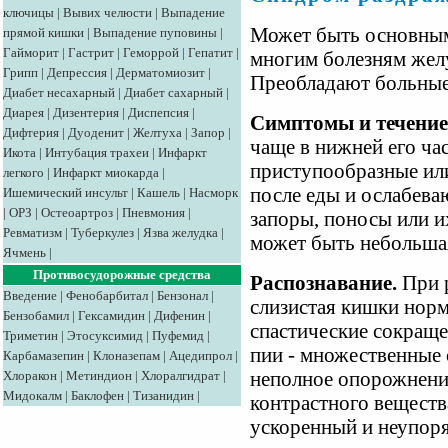
ключицы
|
Вывих челюсти
|
Выпадение
Может быть основным
прямой кишки
|
Выпадение пуповины
|
Гайморит
|
Гастрит
|
Геморрой
|
Гепатит
|
многим болезням жел
Грипп
|
Депрессия
|
Дерматомиозит
|
Преобладают больные
Диабет несахарный
|
Диабет сахарный
|
Диарея
|
Дизентерия
|
Диспепсия
|
Симптомы и течение
Дифтерия
|
Дуоденит
|
Желтуха
|
Запор
|
чаще в нижней его час
Икота
|
Интубация трахеи
|
Инфаркт
приступообразные ил
легкого
|
Инфаркт миокарда
|
после еды и ослабева
Ишемический инсульт
|
Кашель
|
Насморк
|
ОРЗ
|
Остеоартроз
|
Пневмония
|
запоры, поносы или и
Ревматизм
|
Туберкулез
|
Язва желудка
|
может быть небольшая
Ячмень
|
Противосудорожные средства
Распознавание.
При 
Введение
|
Фенобарбитал
|
Бензонал
|
слизистая кишки норм
Бензобамил
|
Гексамидин
|
Дифенин
|
спастические сокраще
Триметин
|
Этосуксимид
|
Пуфемид
|
пии - множественные
Карбамазепин
|
Клоназепам
|
Ацедипрол
|
неполное опорожнени
Хлоракон
|
Метиндион
|
Хлоралгидрат
|
Мидокалм
|
Баклофен
|
Тизанидин
|
контрастного веществ
ускоренный и неупор