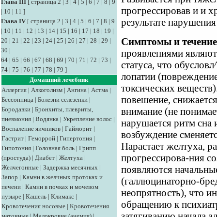
Глава III
[
страница 2
|
3
|
4
|
5
|
6
|
7
|
8
|
9
прогрессировав и и х
|
10
|
11
]
результате нарушения
Глава IV
[
страница 2
|
3
|
4
|
5
|
6
|
7
|
8
|
9
|
10
|
11
|
12
|
13
|
14
|
15
|
16
|
17
|
18
|
19
|
Симптомы и течение
20
|
21
|
22
|
23
|
24
|
25
|
26
|
27
|
28
|
29
|
30
|
проявлениями являют
64
|
65
|
66
|
67
|
68
|
69
|
70
|
71
|
72
|
73
|
статуса, что обуслов
74
|
75
|
76
|
77
|
78
|
79
]
лопатии (повреждение
Домашний лечебник
токсических веществ)
Аллергия
|
Алкоголизм
|
Ангина
|
Астма
|
повешение, снижается
Бессонница
|
Болезни селезенки
|
Бородавки
|
Бронхиты, плевриты,
внимание (не понимает
пневмония
|
Водянка
|
Укрепление волос
|
нарушается ритм сна 
Воспаление яичников
|
Гайморит
|
возбуждение сменяетс
Гастрит
|
Геморрой
|
Гипертония
|
Нарастает желтуха, р
Гипотония
|
Головная боль
|
Грипп
прогрессирова-ния со
(простуда)
|
Диабет
|
Желтуха
|
Желчегонные
|
Задержка месячных
|
появляются начальны
Запор
|
Камни в желчных протоках и
(галлюцинаторно-бре
печени
|
Камни в почках и мочевом
неопрятность), что и
пузыре
|
Кашель
|
Климакс
|
обращению к психиатр
Кровотечения носовые
|
Кровотечения
затягиванию начала а
маточные
|
Малокровие (анемия)
|