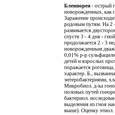
Бленнорея
- острый 
новорожденных, как п
Заражение происходит
родовым путям. На 2 
развивается двусторо
спустя 3 - 4 дня - гн
продолжается 2 - 3 не
новорожденным дважд
0,01% р-р сульфацилн
детей и взрослых про
поражается роговица,
характер. Б., вызванн
энтеробактериями, хл
Микробиол. д-ка гоно
половых путей гоноре
бактериол. исследова
выделения из гноя на
выше). Оценку этиол.