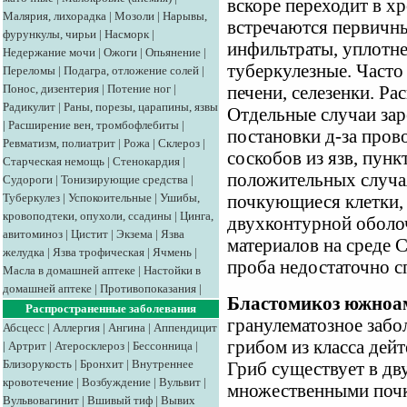
вскоре переходит в х
Малярия, лихорадка
|
Мозоли
|
Нарывы,
встречаются первичны
фурункулы, чирьи
|
Насморк
|
инфильтраты, уплотн
Недержание мочи
|
Ожоги
|
Опьянение
|
туберкулезные. Часто
Переломы
|
Подагра, отложение солей
|
Понос, дизентерия
|
Потение ног
|
печени, селезенки. Р
Радикулит
|
Раны, порезы, царапины, язвы
Отдельные случаи зар
|
Расширение вен, тромбофлебиты
|
постановки д-за пров
Ревматизм, полиатрит
|
Рожа
|
Склероз
|
соскобов из язв, пунк
Старческая немощь
|
Стенокардия
|
положительных случа
Судороги
|
Тонизирующие средства
|
Туберкулез
|
Успокоительные
|
Ушибы,
почкующиеся клетки,
кровоподтеки, опухоли, ссадины
|
Цинга,
двухконтурной оболоч
авитоминоз
|
Цистит
|
Экзема
|
Язва
материалов на среде 
желудка
|
Язва трофическая
|
Ячмень
|
проба недостаточно 
Масла в домашней аптеке
|
Настойки в
домашней аптеке
|
Противопоказания
|
Бластомикоз южноа
Распространенные заболевания
гранулематозное забо
Абсцесс
|
Аллергия
|
Ангина
|
Аппендицит
грибом из класса дейт
|
Артрит
|
Атеросклероз
|
Бессонница
|
Близорукость
|
Бронхит
|
Внутреннее
Гриб существует в д
кровотечение
|
Возбуждение
|
Вульвит
|
множественными почк
Вульвовагинит
|
Вшивый тиф
|
Вывих