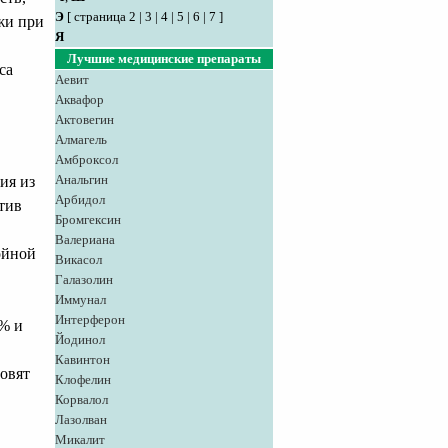
Э
[
страница 2
|
3
|
4
|
5
|
6
|
7
]
жи при
Я
Лучшие медицинские препараты
са
Аевит
Аквафор
Актовегин
Алмагель
Амброксол
Анальгин
ия из
Арбидол
тив
Бромгексин
Валериана
ойной
Викасол
Галазолин
Иммунал
Интерферон
5% и
Йодинол
Кавинтон
товят
Клофелин
Корвалол
Лазолван
Микалит