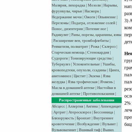
Малярия, лихорадка
|
Мозоли
|
Нарывы,
нап
фурункулы, чирьи
|
Насморк
|
раз
Недержание мочи
|
Ожоги
|
Опьянение
|
3) 
Переломы
|
Подагра, отложение солей
|
ком
Понос, дизентерия
|
Потение ног
|
пер
Радикулит
|
Раны, порезы, царапины, язвы
|
Расширение вен, тромбофлебиты
|
дет
Ревматизм, полиатрит
|
Рожа
|
Склероз
|
Старческая немощь
|
Стенокардия
|
Нео
Судороги
|
Тонизирующие средства
|
гру
Туберкулез
|
Успокоительные
|
Ушибы,
гра
кровоподтеки, опухоли, ссадины
|
Цинга,
пал
авитоминоз
|
Цистит
|
Экзема
|
Язва
пал
желудка
|
Язва трофическая
|
Ячмень
|
Масла в домашней аптеке
|
Настойки в
рез
домашней аптеке
|
Противопоказания
|
осл
Распространенные заболевания
2% 
Абсцесс
|
Аллергия
|
Ангина
|
Аппендицит
леч
|
Артрит
|
Атеросклероз
|
Бессонница
|
пре
Близорукость
|
Бронхит
|
Внутреннее
бац
кровотечение
|
Возбуждение
|
Вульвит
|
Вульвовагинит
|
Вшивый тиф
|
Вывих