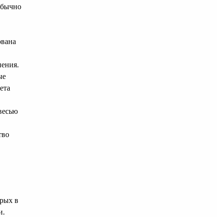
обычно
ована
нения.
ые
ета
весью
тво
-рых в
и.