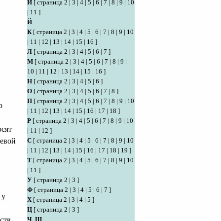
И
[
страница 2
|
3
|
4
|
5
|
6
|
7
|
8
|
9
|
10
|
11
]
Й
К
[
страница 2
|
3
|
4
|
5
|
6
|
7
|
8
|
9
|
10
|
11
|
12
|
13
|
14
|
15
|
16
]
Л
[
страница 2
|
3
|
4
|
5
|
6
|
7
]
М
[
страница 2
|
3
|
4
|
5
|
6
|
7
|
8
|
9
|
10
|
11
|
12
|
13
|
14
|
15
|
16
]
Н
[
страница 2
|
3
|
4
|
5
|
6
]
О
[
страница 2
|
3
|
4
|
5
|
6
|
7
|
8
]
П
[
страница 2
|
3
|
4
|
5
|
6
|
7
|
8
|
9
|
10
о
|
11
|
12
|
13
|
14
|
15
|
16
|
17
|
18
]
Р
[
страница 2
|
3
|
4
|
5
|
6
|
7
|
8
|
9
|
10
осят
|
11
|
12
]
щевой
С
[
страница 2
|
3
|
4
|
5
|
6
|
7
|
8
|
9
|
10
|
11
|
12
|
13
|
14
|
15
|
16
|
17
|
18
|
19
]
Т
[
страница 2
|
3
|
4
|
5
|
6
|
7
|
8
|
9
|
10
|
11
]
У
[
страница 2
|
3
]
Ф
[
страница 2
|
3
|
4
|
5
|
6
|
7
]
 у
Х
[
страница 2
|
3
|
4
|
5
]
Ц
[
страница 2
|
3
]
ств,
Ч
,
Ш