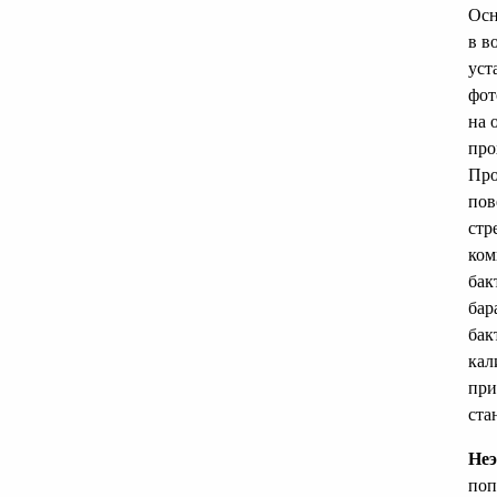
Осн
в в
уст
фот
на 
про
Про
пов
стр
ком
бак
бар
бак
кал
при
ста
Неэ
поп