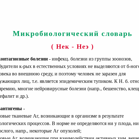
Микробиологический словарь
( Нек - Неэ )
онтагиозные болезни
- инфекц. болезни из группы зоонозов,
будители к-рых в естественных условиях не выделяются от б-ног
овека во внешнюю среду, и поэтому человек не заразен для
ужающих лиц, т.е. является эпидемическим тупиком. К Н. б. отн
яремию, многие нейровирусные болезни (напр., бешенство, кле
ефалит и др.).
оантигены
-
новые тканевые Аг, возникающие в организме в результате
ологических процессов. В норме не определяются ни у плода, ни
ослого, напр., некоторые Аг опухолей;
новые Аг, возникающие при взаимодействии активных хим. веще