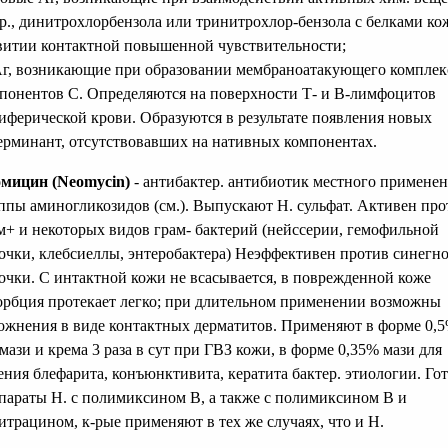
р., динитрохлорбензола или тринитрохлор-бензола с белками ко
витии контактной повышенной чувствительности;
Аг, возникающие при образовании мембраноатакующего комплек
понентов С. Определяются на поверхности Т- и В-лимфоцитов
иферической крови. Образуются в результате появления новых
ерминант, отсутствовавших на нативных компонентах.
мицин (Neomycin)
- антибактер. антибиотик местного применен
ппы аминогликозидов (см.). Выпускают Н. сульфат. Активен про
м+ и некоторых видов грам- бактерий (нейссерии, гемофильной
очки, клебсиеллы, энтеробактера) Неэффективен против синегн
очки. С интактной кожи не всасывается, в поврежденной коже
орбция протекает легко; при длительном применении возможны
ожнения в виде контактных дерматитов. Применяют в форме 0,
мази и крема 3 раза в сут при ГВЗ кожи, в форме 0,35% мази для
ения блефарита, конъюнктивита, кератита бактер. этиологии. Го
параты Н. с полимиксином В, а также с полимиксином В и
итрацином, к-рые применяют в тех же случаях, что и Н.