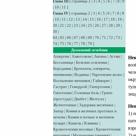
Глава III
[
страница 2
|
3
|
4
|
5
|
6
|
7
|
8
|
9
|
10
|
11
]
Глава IV
[
страница 2
|
3
|
4
|
5
|
6
|
7
|
8
|
9
|
10
|
11
|
12
|
13
|
14
|
15
|
16
|
17
|
18
|
19
|
20
|
21
|
22
|
23
|
24
|
25
|
26
|
27
|
28
|
29
|
30
|
64
|
65
|
66
|
67
|
68
|
69
|
70
|
71
|
72
|
73
|
74
|
75
|
76
|
77
|
78
|
79
]
Домашний лечебник
Аллергия
|
Алкоголизм
|
Ангина
|
Астма
|
Нек
Бессонница
|
Болезни селезенки
|
воз
Бородавки
|
Бронхиты, плевриты,
чел
пневмония
|
Водянка
|
Укрепление волос
|
окр
Воспаление яичников
|
Гайморит
|
тул
Гастрит
|
Геморрой
|
Гипертония
|
Гипотония
|
Головная боль
|
Грипп
энц
(простуда)
|
Диабет
|
Желтуха
|
Желчегонные
|
Задержка месячных
|
Не
Запор
|
Камни в желчных протоках и
1) 
печени
|
Камни в почках и мочевом
пат
пузыре
|
Кашель
|
Климакс
|
взр
Кровотечения носовые
|
Кровотечения
2) 
маточные
|
Малокровие (анемия)
|