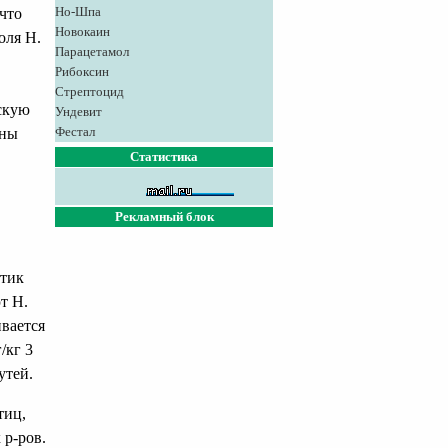
Но-Шпа
что
Новокаин
оля Н.
Парацетамол
Рибоксин
Стрептоцид
скую
Ундевит
Фестал
оны
Статистика
Рекламный блок
отик
т Н.
ивается
/кг 3
утей.
тиц,
 р-ров.