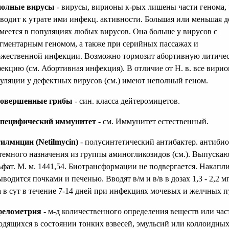
полные вирусы
- вирусы, вирионы к-рых лишены части генома, 
водит к утрате ими инфекц. активности. Большая или меньшая д
имеется в популяциях любых вирусов. Она больше у вирусов с
гментарным геномом, а также при серийных пассажах и
жественной инфекции. Возможно тормозит абортивную литиче
екцию (см. Абортивная инфекция). В отличие от Н. в. все вири
уляции у дефектных вирусов (см.) имеют неполный геном.
совершенные грибы
- син. класса дейтеромицетов.
пецифический иммунитет
- см. Иммунитет естественный.
илмицин (Netilmycin)
- полусинтетический антибактер. антиби
темного назначения из группы аминогликозидов (см.). Выпускаю
ьфат. М. м. 1441,54. Биотрансформации не подвергается. Накапл
ыводится почками и печенью. Вводят в/м и в/в в дозах 1,3 - 2,2 мг
а в сут в течение 7-14 дней при инфекциях мочевых и желчных п
фелометрия
- м-д количественного определения веществ или час
одящихся в состоянии тонких взвесей, эмульсий или коллоидных