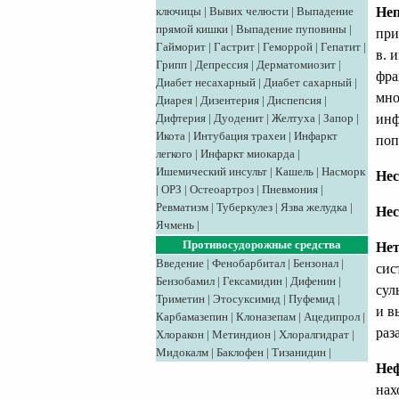
Не
ключицы
|
Вывих челюсти
|
Выпадение
прямой кишки
|
Выпадение пуповины
|
при
Гайморит
|
Гастрит
|
Геморрой
|
Гепатит
|
в. 
Грипп
|
Депрессия
|
Дерматомиозит
|
фра
Диабет несахарный
|
Диабет сахарный
|
мно
Диарея
|
Дизентерия
|
Диспепсия
|
инф
Дифтерия
|
Дуоденит
|
Желтуха
|
Запор
|
Икота
|
Интубация трахеи
|
Инфаркт
поп
легкого
|
Инфаркт миокарда
|
Ишемический инсульт
|
Кашель
|
Насморк
Не
|
ОРЗ
|
Остеоартроз
|
Пневмония
|
Ревматизм
|
Туберкулез
|
Язва желудка
|
Нес
Ячмень
|
Противосудорожные средства
Нет
Введение
|
Фенобарбитал
|
Бензонал
|
сис
Бензобамил
|
Гексамидин
|
Дифенин
|
сул
Триметин
|
Этосуксимид
|
Пуфемид
|
и в
Карбамазепин
|
Клоназепам
|
Ацедипрол
|
раз
Хлоракон
|
Метиндион
|
Хлоралгидрат
|
Мидокалм
|
Баклофен
|
Тизанидин
|
Не
нах