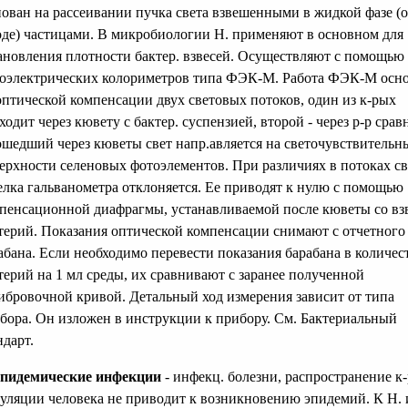
ован на рассеивании пучка света взвешенными в жидкой фазе (
оде) частицами. В микробиологии Н. применяют в основном для
ановления плотности бактер. взвесей. Осуществляют с помощью
оэлектрических колориметров типа ФЭК-М. Работа ФЭК-М осн
оптической компенсации двух световых потоков, один из к-рых
ходит через кювету с бактер. суспензией, второй - через р-р срав
шедший через кюветы свет напр.авляется на светочувствительн
ерхности селеновых фотоэлементов. При различиях в потоках св
елка гальванометра отклоняется. Ее приводят к нулю с помощью
пенсационной диафрагмы, устанавливаемой после кюветы со вз
терий. Показания оптической компенсации снимают с отчетного
абана. Если необходимо перевести показания барабана в количес
терий на 1 мл среды, их сравнивают с заранее полученной
ибровочной кривой. Детальный ход измерения зависит от типа
бора. Он изложен в инструкции к прибору. См. Бактериальный
ндарт.
пидемические инфекции
- инфекц. болезни, распространение к
уляции человека не приводит к возникновению эпидемий. К Н. 