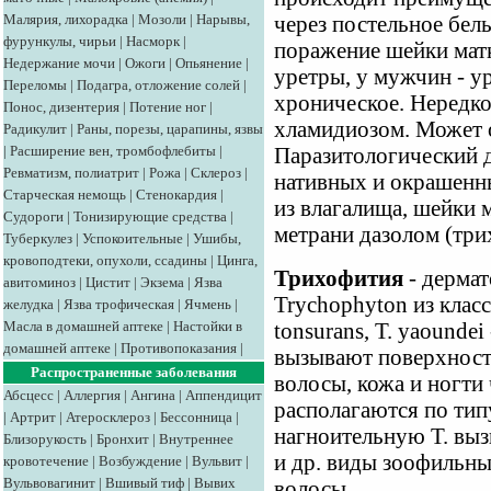
Малярия, лихорадка
|
Мозоли
|
Нарывы,
через постельное бел
фурункулы, чирьи
|
Насморк
|
поражение шейки матк
Недержание мочи
|
Ожоги
|
Опьянение
|
уретры, у мужчин - у
Переломы
|
Подагра, отложение солей
|
хроническое. Нередко
Понос, дизентерия
|
Потение ног
|
хламидиозом. Может 
Радикулит
|
Раны, порезы, царапины, язвы
|
Расширение вен, тромбофлебиты
|
Паразитологический 
Ревматизм, полиатрит
|
Рожа
|
Склероз
|
нативных и окрашенны
Старческая немощь
|
Стенокардия
|
из влагалища, шейки 
Судороги
|
Тонизирующие средства
|
метрани дазолом (три
Туберкулез
|
Успокоительные
|
Ушибы,
кровоподтеки, опухоли, ссадины
|
Цинга,
Трихофития
- дермат
авитоминоз
|
Цистит
|
Экзема
|
Язва
Trychophyton из класс
желудка
|
Язва трофическая
|
Ячмень
|
Масла в домашней аптеке
|
Настойки в
tonsurans, Т. yaounde
домашней аптеке
|
Противопоказания
|
вызывают поверхност
Распространенные заболевания
волосы, кожа и ногти
Абсцесс
|
Аллергия
|
Ангина
|
Аппендицит
располагаются по тип
|
Артрит
|
Атеросклероз
|
Бессонница
|
нагноительную Т. выз
Близорукость
|
Бронхит
|
Внутреннее
и др. виды зоофильн
кровотечение
|
Возбуждение
|
Вульвит
|
Вульвовагинит
|
Вшивый тиф
|
Вывих
волосы.