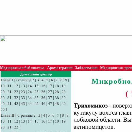
Медицинская библиотека
|
Ароматерапия
|
Заболевания
|
Медицинские пре
Домашний доктор
Микробио
Глава I
[
страница 2
|
3
|
4
|
5
|
6
|
7
|
8
|
9
|
10
|
11
|
12
|
13
|
14
|
15
|
16
|
17
|
18
|
19
|
20
|
21
|
22
|
23
|
24
|
25
|
26
|
27
|
28
|
29
|
(
30
|
31
|
32
|
33
|
34
|
35
|
36
|
37
|
38
|
39
|
40
|
41
|
42
|
43
|
44
|
45
|
46
|
47
|
48
|
49
|
Трихомикоз
- поверх
50
]
кутикулу волоса гла
Глава II
[
страница 2
|
3
|
4
|
5
|
6
|
7
|
8
|
9
|
лобковой области. Выз
10
|
11
|
12
|
13
|
14
|
15
|
16
|
17
|
18
|
19
|
актиномицетов.
20
|
21
|
22
]