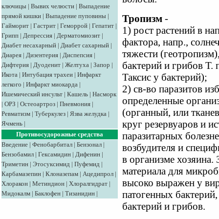
ключицы
|
Вывих челюсти
|
Выпадение
прямой кишки
|
Выпадение пуповины
|
Тропизм
-
Гайморит
|
Гастрит
|
Геморрой
|
Гепатит
|
1) рост растений в н
Грипп
|
Депрессия
|
Дерматомиозит
|
фактора, напр., солне
Диабет несахарный
|
Диабет сахарный
|
тяжести (геотропизм)
Диарея
|
Дизентерия
|
Диспепсия
|
бактерий и грибов Т. 
Дифтерия
|
Дуоденит
|
Желтуха
|
Запор
|
Икота
|
Интубация трахеи
|
Инфаркт
Таксис у бактерий);
легкого
|
Инфаркт миокарда
|
2) св-во паразитов из
Ишемический инсульт
|
Кашель
|
Насморк
определенные организ
|
ОРЗ
|
Остеоартроз
|
Пневмония
|
(органный, или тканев
Ревматизм
|
Туберкулез
|
Язва желудка
|
круг резервуаров и и
Ячмень
|
паразитарных болезне
Противосудорожные средства
Введение
|
Фенобарбитал
|
Бензонал
|
возбудителя и специф
Бензобамил
|
Гексамидин
|
Дифенин
|
в организме хозяина. 
Триметин
|
Этосуксимид
|
Пуфемид
|
материала для микроб
Карбамазепин
|
Клоназепам
|
Ацедипрол
|
высоко выражен у виру
Хлоракон
|
Метиндион
|
Хлоралгидрат
|
патогенных бактерий,
Мидокалм
|
Баклофен
|
Тизанидин
|
бактерий и грибов.