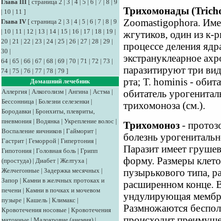
Глава III
[
страница 2
|
3
|
4
|
5
|
6
|
7
|
8
|
9
Трихомонады (Trich
|
10
|
11
]
Zoomastigophora. Имею
Глава IV
[
страница 2
|
3
|
4
|
5
|
6
|
7
|
8
|
9
|
10
|
11
|
12
|
13
|
14
|
15
|
16
|
17
|
18
|
19
|
жгутиков, один из к-р
20
|
21
|
22
|
23
|
24
|
25
|
26
|
27
|
28
|
29
|
процессе деления ядр
30
|
экстрануклеарное ахр
64
|
65
|
66
|
67
|
68
|
69
|
70
|
71
|
72
|
73
|
паразитируют три вида
74
|
75
|
76
|
77
|
78
|
79
]
рта; Т. hominis - обит
Домашний лечебник
Аллергия
|
Алкоголизм
|
Ангина
|
Астма
|
обитатель урогенитал
Бессонница
|
Болезни селезенки
|
трихомоноза (см.).
Бородавки
|
Бронхиты, плевриты,
пневмония
|
Водянка
|
Укрепление волос
|
Трихомоноз
- протоз
Воспаление яичников
|
Гайморит
|
болезнь урогенитально
Гастрит
|
Геморрой
|
Гипертония
|
Паразит имеет груше
Гипотония
|
Головная боль
|
Грипп
форму. Размеры клето
(простуда)
|
Диабет
|
Желтуха
|
Желчегонные
|
Задержка месячных
|
пузырькового типа, р
Запор
|
Камни в желчных протоках и
расширенном конце. В
печени
|
Камни в почках и мочевом
ундулирующая мембра
пузыре
|
Кашель
|
Климакс
|
Размножаются беспол
Кровотечения носовые
|
Кровотечения
происходит преимуще
маточные
|
Малокровие (анемия)
|