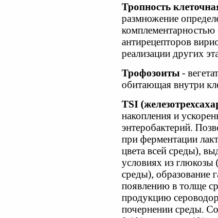
Тропность клеточна
размножение определ
комплементарностью 
антирецепторов вири
реализации других эт
Трофозоиты
- вегета
обитающая внутри кле
TSI (железотрехсаха
накопления и ускоре
энтеробактерий. Позв
при ферментации лакт
цвета всей среды), в
условиях из глюкозы 
среды), образование 
появлению в толще ср
продукцию сероводоро
почернении среды. Со