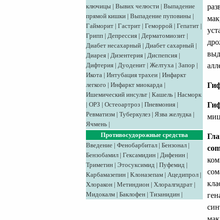
раз
ключицы
|
Вывих челюсти
|
Выпадение
прямой кишки
|
Выпадение пуповины
|
мак
Гайморит
|
Гастрит
|
Геморрой
|
Гепатит
|
уст
Грипп
|
Депрессия
|
Дерматомиозит
|
дро
Диабет несахарный
|
Диабет сахарный
|
выд
Диарея
|
Дизентерия
|
Диспепсия
|
алл
Дифтерия
|
Дуоденит
|
Желтуха
|
Запор
|
Икота
|
Интубация трахеи
|
Инфаркт
Ги
легкого
|
Инфаркт миокарда
|
Ишемический инсульт
|
Кашель
|
Насморк
Ги
|
ОРЗ
|
Остеоартроз
|
Пневмония
|
Ревматизм
|
Туберкулез
|
Язва желудка
|
миц
Ячмень
|
Противосудорожные средства
Гла
Введение
|
Фенобарбитал
|
Бензонал
|
com
Бензобамил
|
Гексамидин
|
Дифенин
|
ком
Триметин
|
Этосуксимид
|
Пуфемид
|
сом
Карбамазепин
|
Клоназепам
|
Ацедипрол
|
кла
Хлоракон
|
Метиндион
|
Хлоралгидрат
|
Мидокалм
|
Баклофен
|
Тизанидин
|
ген
син
мак