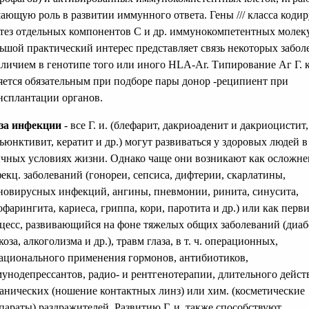
ающую роль в развитии иммунного ответа. Гены /// класса коди
тез отдельных компонентов С и др. иммунокомпетентных молеку
ьшой практический интерес представляет связь некоторых забол
аличием в генотипе того или иного HLA-Ar. Типирование Аг Г. к.
яется обязательным при подборе пары донор -реципиент при
нсплантации органов.
за инфекции
- все Г. и. (блефарит, дакриоаденит и дакриоцистит,
ъюнктивит, кератит и др.) могут развиваться у здоровых людей в
чных условиях жизни. Однако чаще они возникают как осложне
екц. заболеваний (гонореи, сепсиса, дифтерии, скарлатины,
новирусных инфекций, ангины, пневмонии, ринита, синусита,
офарингита, кариеса, гриппа, кори, паротита и др.) или как пер
цесс, развивающийся на фоне тяжелых общих заболеваний (диаб
коза, алкоголизма и др.), травм глаза, в т. ч. операционных,
ационального применения гормонов, антибиотиков,
унодепрессантов, радио- и рентгенотерапии, длительного дейст
анических (ношение контактных линз) или хим. (косметические
параты) раздражителей. Развитию Г. и. также способствуют