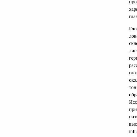
про
хар
гла
Гло
лок
скл
лис
гер
рас
гло
око
тон
обр
Исс
при
наз
выс
inf