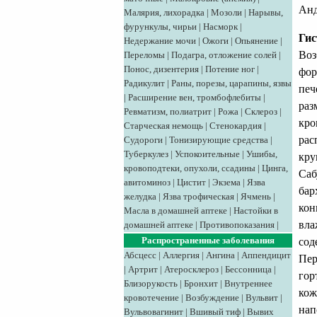
Анд
Малярия, лихорадка
|
Мозоли
|
Нарывы,
фурункулы, чирьи
|
Насморк
|
Гис
Недержание мочи
|
Ожоги
|
Опьянение
|
Воз
Переломы
|
Подагра, отложение солей
|
Понос, дизентерия
|
Потение ног
|
фор
Радикулит
|
Раны, порезы, царапины, язвы
печ
|
Расширение вен, тромбофлебиты
|
раз
Ревматизм, полиатрит
|
Рожа
|
Склероз
|
кро
Старческая немощь
|
Стенокардия
|
рас
Судороги
|
Тонизирующие средства
|
Туберкулез
|
Успокоительные
|
Ушибы,
кру
кровоподтеки, опухоли, ссадины
|
Цинга,
Саб
авитоминоз
|
Цистит
|
Экзема
|
Язва
бар
желудка
|
Язва трофическая
|
Ячмень
|
кон
Масла в домашней аптеке
|
Настойки в
вла
домашней аптеке
|
Противопоказания
|
Распространенные заболевания
сод
Абсцесс
|
Аллергия
|
Ангина
|
Аппендицит
Пер
|
Артрит
|
Атеросклероз
|
Бессонница
|
гор
Близорукость
|
Бронхит
|
Внутреннее
кож
кровотечение
|
Возбуждение
|
Вульвит
|
нап
Вульвовагинит
|
Вшивый тиф
|
Вывих