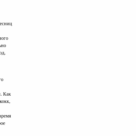
ресниц
ного
ьно
од,
го
. Как
кокк,
время
рое