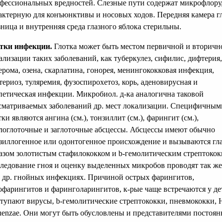
фессиональных вредностей. Слезные пути содержат микрофлору
актерную для конъюнктивы и носовых ходов. Передняя камера гл
зница и внутренняя среда глазного яблока стерильны.
тки инфекции.
Глотка может быть местом первичной и вторичн
ализации таких заболеваний, как туберкулез, сифилис, дифтерия,
ерома, озена, скарлатина, гонорея, менингококковая инфекция,
териоз, туляремия, фузоспирохетоз, корь, аденовирусная и
петическая инфекции. Микробиол. д-ка аналогична таковой
сматриваемых заболеваний др. мест локализации. Специфичным
тки являются ангина (см.), тонзиллит (см.), фарингит (см.),
логлоточные и заглоточные абсцессы. Абсцессы имеют обычно
зиллогенное или одонтогенное происхождение и вызываются г
азом золотистым стафилококком и b-гемолитическим стрептокок
ледование гноя и оценку выделенных микробов проводят так же
 др. гнойных инфекциях. Причиной острых фарингитов,
офарингитов и фаринголарингитов, к-рые чаще встречаются у де
тупают вирусы, b-гемолитические стрептококки, пневмококки, 
luenzae. Они могут быть обусловлены и представителями постоя