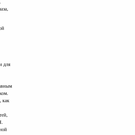
,
аза,
ой
и для
лавным
ком.
, как
тей,
Н.
нной