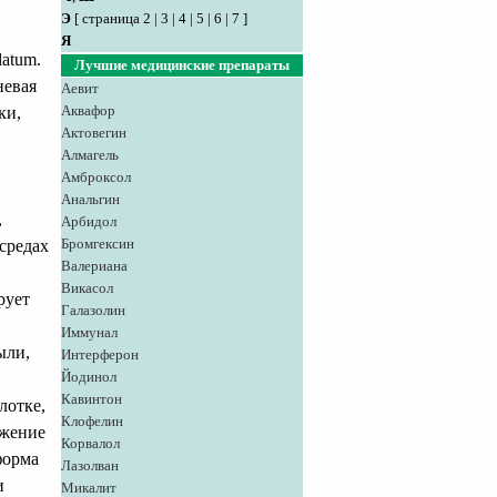
Э
[
страница 2
|
3
|
4
|
5
|
6
|
7
]
Я
latum.
Лучшие медицинские препараты
невая
Аевит
Аквафор
ки,
Актовегин
Алмагель
Амброксол
,
Анальгин
,
Арбидол
Бромгексин
 средах
Валериана
Викасол
рует
Галазолин
Иммунал
ыли,
Интерферон
Йодинол
Кавинтон
лотке,
Клофелин
ажение
Корвалол
форма
Лазолван
и
Микалит