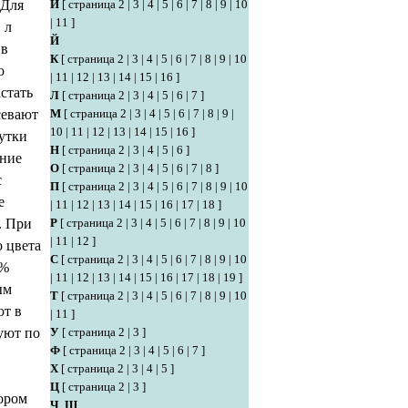
 Для
И
[
страница 2
|
3
|
4
|
5
|
6
|
7
|
8
|
9
|
10
|
11
]
 л
Й
 в
К
[
страница 2
|
3
|
4
|
5
|
6
|
7
|
8
|
9
|
10
о
|
11
|
12
|
13
|
14
|
15
|
16
]
стать
Л
[
страница 2
|
3
|
4
|
5
|
6
|
7
]
севают
М
[
страница 2
|
3
|
4
|
5
|
6
|
7
|
8
|
9
|
10
|
11
|
12
|
13
|
14
|
15
|
16
]
сутки
Н
[
страница 2
|
3
|
4
|
5
|
6
]
ание
О
[
страница 2
|
3
|
4
|
5
|
6
|
7
|
8
]
с
П
[
страница 2
|
3
|
4
|
5
|
6
|
7
|
8
|
9
|
10
е
|
11
|
12
|
13
|
14
|
15
|
16
|
17
|
18
]
. При
Р
[
страница 2
|
3
|
4
|
5
|
6
|
7
|
8
|
9
|
10
|
11
|
12
]
о цвета
С
[
страница 2
|
3
|
4
|
5
|
6
|
7
|
8
|
9
|
10
1%
|
11
|
12
|
13
|
14
|
15
|
16
|
17
|
18
|
19
]
ым
Т
[
страница 2
|
3
|
4
|
5
|
6
|
7
|
8
|
9
|
10
ют в
|
11
]
уют по
У
[
страница 2
|
3
]
Ф
[
страница 2
|
3
|
4
|
5
|
6
|
7
]
Х
[
страница 2
|
3
|
4
|
5
]
Ц
[
страница 2
|
3
]
ором
Ч
,
Ш