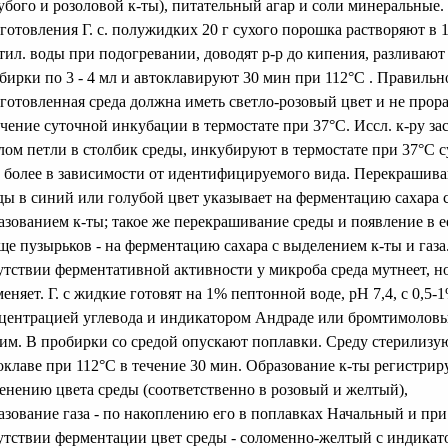
убого и розоловой к-ты), питательный агар и соли минеральные.
готовления Г. с. полужидких 20 г сухого порошка растворяют в 1
тил. воды при подогревании, доводят р-р до кипения, разливают
бирки по 3 - 4 мл и автоклавируют 30 мин при 112°С . Правильн
готовленная среда должна иметь светло-розовый цвет и не прора
ечение суточной инкубации в термостате при 37°С. Иссл. к-ру за
лом петли в столбик среды, инкубируют в термостате при 37°С 
 более в зависимости от идентифицируемого вида. Перекрашив
ды в синий или голубой цвет указывает на ферментацию сахара 
азованием к-ты; такое же перекрашивание среды и появление в е
ще пузырьков - на ферментацию сахара с выделением к-ты и газа
утствии ферментативной активности у микроба среда мутнеет, н
меняет. Г. с жидкие готовят на 1% пептонной воде, рН 7,4, с 0,5-
центрацией углевода и индикатором Андраде или бромтимолов
им. В пробирки со средой опускают поплавки. Среду стерилизу
оклаве при 112°С в течение 30 мин. Образование к-ты регистрир
енению цвета среды (соответственно в розовый и желтый),
азование газа - по накоплению его в поплавках Начальный и при
утствии ферментации цвет среды - соломенно-желтый с индикат