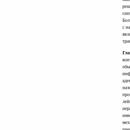
реш
син
Бол
с н
явл
тра
Гла
кон
обы
инф
аде
наз
про
лей
нер
имм
мех
пре