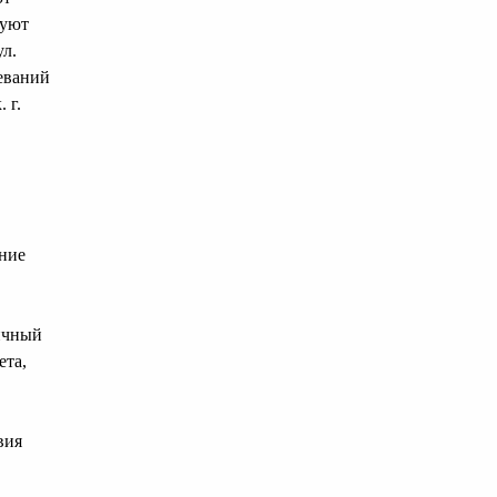
руют
л.
еваний
 г.
ние
вичный
ета,
вия