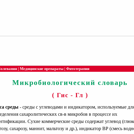
болевания
|
Медицинские препараты
|
Фитотерапия
Микробиологический словарь
( Гис - Гл )
са среды
- среды с углеводами и индикатором, используемые дл
еделения сахаролитических св-в микробов в процессе их
нтификации. Сухие коммерческие среды содержат углевод (глюко
тозу, сахарозу, маннит, мальтозу и др.), индикатор ВР (смесь вод