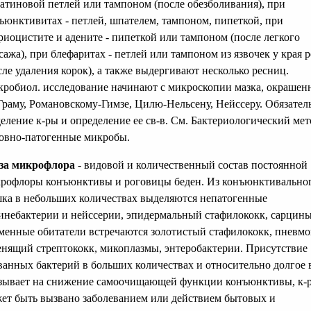
латиновой петлей или тампоном (после обезболивания), при
ъюнктивитах - петлей, шпателем, тампоном, пипеткой, при
риоцистите и адените - пипеткой или тампоном (после легкого
сажа), при блефаритах - петлей или тампоном из язвочек у края 
сле удаления корок), а также выдергивают несколько ресниц.
робиол. исследование начинают с микроскопии мазка, окрашен
Граму, Романовскому-Гимзе, Цилю-Нельсену, Нейссеру. Обязател
еление к-ры и определение ее св-в. См. Бактериологический мет
овно-патогенные микробы.
за микрофлора
- видовой и количественный состав постоянной
рофлоры конъюнктивы и роговицы беден. Из конъюнктивально
ка в небольших количествах выделяются непатогенные
инебактерии и нейссерии, эпидермальный стафилококк, сарцины
менные обитатели встречаются золотистый стафилококк, пневмо
енящий стрептококк, микоплазмы, энтеробактерии. Присутствие
ванных бактерий в больших количествах и относительно долгое 
зывает на снижение самоочищающей функции конъюнктивы, к-
ет быть вызвано заболеванием или действием бытовых и