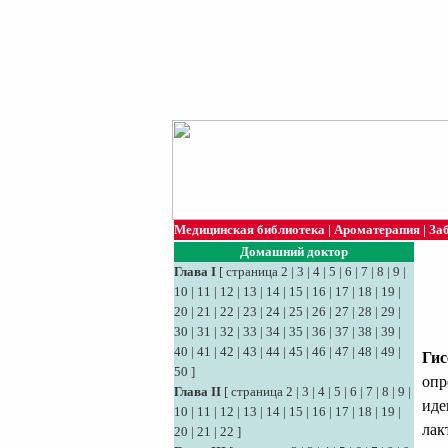
Медицинская библиотека
|
Ароматерапия
|
За
Домашний доктор
Глава I
[
страница 2
|
3
|
4
|
5
|
6
|
7
|
8
|
9
|
10
|
11
|
12
|
13
|
14
|
15
|
16
|
17
|
18
|
19
|
20
|
21
|
22
|
23
|
24
|
25
|
26
|
27
|
28
|
29
|
30
|
31
|
32
|
33
|
34
|
35
|
36
|
37
|
38
|
39
|
40
|
41
|
42
|
43
|
44
|
45
|
46
|
47
|
48
|
49
|
Гис
50
]
опр
Глава II
[
страница 2
|
3
|
4
|
5
|
6
|
7
|
8
|
9
|
иде
10
|
11
|
12
|
13
|
14
|
15
|
16
|
17
|
18
|
19
|
лак
20
|
21
|
22
]