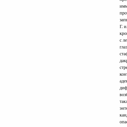
имм
про
зап
Г. 
кро
с л
гла
ста
дак
стр
кон
аде
диф
воз
так
энт
кан
опа