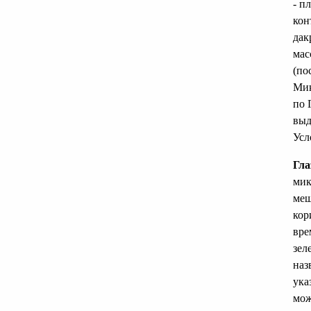
- п
кон
дак
мас
(по
Мик
по 
выд
Усл
Гла
мик
меш
кор
вре
зел
наз
ука
мож