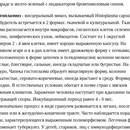
раде и желто-зеленый с индикатором бромтимоловым синим.
топлазмоз
- висцеральный микоз, вызываемый Histoplasma capsu
будитель встречается в 2 формах: тканевой и культуральной. Тка
ма располагается внутри макрофагов, гигантских клеток селезен
ени, лимфатических узлов, лейкоцитов. Состоит из 1 округлой
мером 2 - 4 мкм клетки, имеет хорошо выраженную капсулу. На
вяном агаре и в к-рах клеток имеет дрожжевую форму с почками
положенную в форме цепочек и псевдомицелия; колонии мелкие
глые, блестящие, сальные, иногда складчатые или бугристые. На
уро, Чапека гистоплазма образует мицелярную форму, колонии
хатистые, серовато-коричневые, иногда врастают в среду. Форми
идии. В естественных условиях обитает в почве стран с мягким
жным климатом. Заражение человека наступает при вдыхании п
ержащей споры. Инкубационный период равен 4 - 6 мес.
воначально процесс в виде гранулем развивается в легких, носог
тани или в желудочно-кишечном тракте. Часто наблюдается пор
и, характеризующееся выраженным полиморфизмом. Легочная 
оминает туберкулез. У детей, стариков, лиц с иммунодефицитам