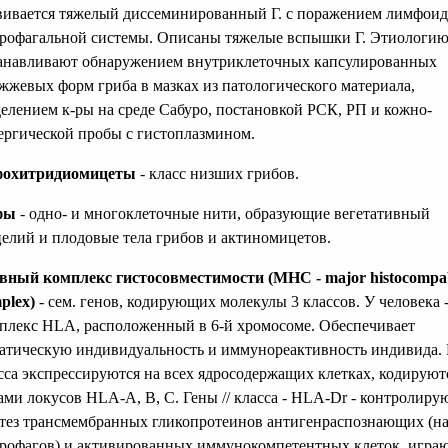
вивается тяжелый диссеминированный Г. с поражением лимфоид
рофагальной системы. Описаны тяжелые вспышки Г. Этиологию
анавливают обнаружением внутриклеточных капсулированных
жжевых форм гриба в мазках из патологического материала,
елением к-ры на среде Сабуро, постановкой РСК, РП и кожно-
ергической пробы с гистоплазмином.
фохитридиомицеты
- класс низших грибов.
фы
- одно- и многоклеточные нити, образующие вегетативный
елий и плодовые тела грибов и актиномицетов.
вный комплекс гистосовместимости (МНС - major histocompab
plex)
- сем. генов, кодирующих молекулы 3 классов. У человека -
плекс HLA, расположенный в 6-й хромосоме. Обеспечивает
атическую индивидуальность и иммунореактивность индивида. 
сса экспрессируются на всех ядросодержащих клетках, кодируют
ами локусов HLA-A, В, С. Гены // класса - HLA-Dr - контролиру
тез трансмембранных гликопротеинов антигенраспознающих (на
рофагов) и активированных иммунокомпетентных клеток, игра