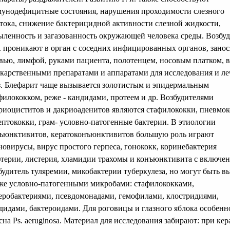
унодефицитные состояния, нарушения проходимости слезного
тока, снижение бактерицидной активности слезной жидкости,
ыленность и загазованность окружающей человека среды. Возбу
и. проникают в орган с соседних инфицированных органов, занос
вью, лимфой, руками пациента, полотенцем, носовым платком, 
екарственными препаратами и аппаратами для исследования и л
з. Блефарит чаще вызывается золотистым и эпидермальным
филококком, реже - кандидами, протеем и др. Возбудителями
риоциститов и дакриоаденитов являются стафилококки, пневмок
ептококки, грам- условно-патогенные бактерии. В этиологии
ъюнктивитов, кератоконъюнктивитов большую роль играют
новирусы, вирус простого герпеса, гонококк, коринебактерия
терии, листерия, хламидии трахомы и конъюнктивита с включе
будитель туляремии, микобактерии туберкулеза, но могут быть в
же условно-патогенными микробами: стафилококками,
еробактериями, псевдомонадами, гемофилами, клостридиями,
дидами, бактероидами. Для роговицы и глазного яблока особенн
сна Ps. aeruginosa. Материал для исследования забирают: при кер