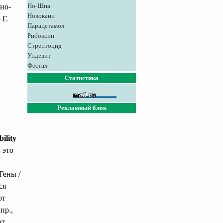
Но-Шпа
но-
Новокаин
 Г.
Парацетамол
Рибоксин
Стрептоцид
Ундевит
Фестал
Статистика
Рекламный блок
ility
 это
Гены /
ся
ют
пр.,
ют