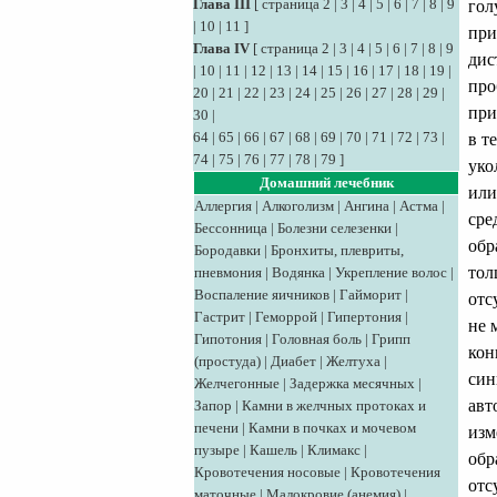
Глава III
[
страница 2
|
3
|
4
|
5
|
6
|
7
|
8
|
9
гол
|
10
|
11
]
при
Глава IV
[
страница 2
|
3
|
4
|
5
|
6
|
7
|
8
|
9
дис
|
10
|
11
|
12
|
13
|
14
|
15
|
16
|
17
|
18
|
19
|
про
20
|
21
|
22
|
23
|
24
|
25
|
26
|
27
|
28
|
29
|
при
30
|
64
|
65
|
66
|
67
|
68
|
69
|
70
|
71
|
72
|
73
|
в т
74
|
75
|
76
|
77
|
78
|
79
]
уко
Домашний лечебник
или
Аллергия
|
Алкоголизм
|
Ангина
|
Астма
|
сре
Бессонница
|
Болезни селезенки
|
обр
Бородавки
|
Бронхиты, плевриты,
тол
пневмония
|
Водянка
|
Укрепление волос
|
Воспаление яичников
|
Гайморит
|
отс
Гастрит
|
Геморрой
|
Гипертония
|
не 
Гипотония
|
Головная боль
|
Грипп
кон
(простуда)
|
Диабет
|
Желтуха
|
син
Желчегонные
|
Задержка месячных
|
авт
Запор
|
Камни в желчных протоках и
печени
|
Камни в почках и мочевом
изм
пузыре
|
Кашель
|
Климакс
|
обр
Кровотечения носовые
|
Кровотечения
отс
маточные
|
Малокровие (анемия)
|