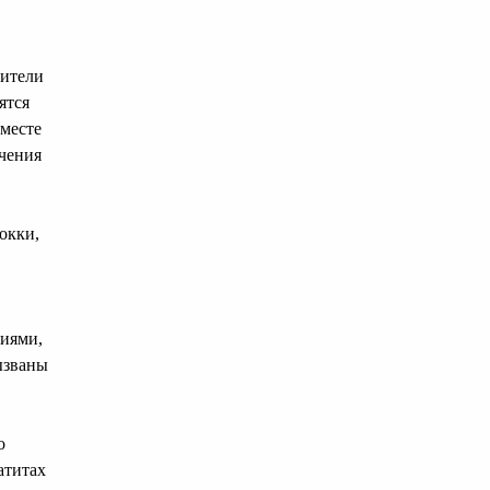
дители
ятся
вместе
ечения
окки,
ниями,
ызваны
о
атитах