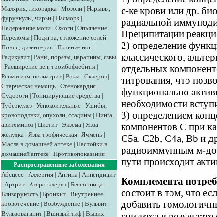
Малярия, лихорадка
|
Мозоли
|
Нарывы,
с-ке крови или др. би
фурункулы, чирьи
|
Насморк
|
радиальной иммуноди
Недержание мочи
|
Ожоги
|
Опьянение
|
Преципитации реакци
Переломы
|
Подагра, отложение солей
|
2) определение функ
Понос, дизентерия
|
Потение ног
|
классического, альте
Радикулит
|
Раны, порезы, царапины, язвы
|
Расширение вен, тромбофлебиты
|
отдельных компонент
Ревматизм, полиатрит
|
Рожа
|
Склероз
|
титрования, что позв
Старческая немощь
|
Стенокардия
|
функционально актив
Судороги
|
Тонизирующие средства
|
необходимости вступи
Туберкулез
|
Успокоительные
|
Ушибы,
3) определением конц
кровоподтеки, опухоли, ссадины
|
Цинга,
авитоминоз
|
Цистит
|
Экзема
|
Язва
компонентов С при ка
желудка
|
Язва трофическая
|
Ячмень
|
С5а, C2b, C4a, Bb и 
Масла в домашней аптеке
|
Настойки в
радиоиммунным м-дом
домашней аптеке
|
Противопоказания
|
пути происходит акти
Распространенные заболевания
Абсцесс
|
Аллергия
|
Ангина
|
Аппендицит
Комплемента потреб
|
Артрит
|
Атеросклероз
|
Бессонница
|
состоит в том, что ес
Близорукость
|
Бронхит
|
Внутреннее
добавить гомологичны
кровотечение
|
Возбуждение
|
Вульвит
|
Вульвовагинит
|
Вшивый тиф
|
Вывих
снизится в результате