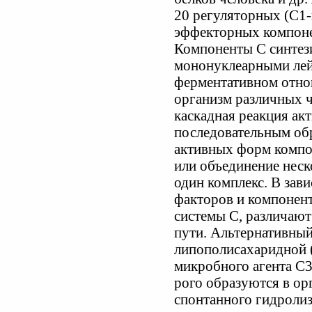
20 регуляторных (С1-
эффекторных компоне
Компоненты С синтез
мононуклеарными лей
ферментативном отно
организм различных 
каскадная реакция ак
последовательным об
активных форм компо
или объединение неск
один комплекс. В за
факторов и компонен
системы С, различают
пути. Альтернативный
липополисахаридной 
микробного агента С3
рого образуются в ор
спонтанного гидроли