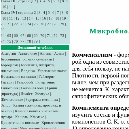
Глава III
[
страница 2
|
3
|
4
|
5
|
6
|
7
|
8
|
9
|
10
|
11
]
Глава IV
[
страница 2
|
3
|
4
|
5
|
6
|
7
|
8
|
9
|
10
|
11
|
12
|
13
|
14
|
15
|
16
|
17
|
18
|
19
|
20
|
21
|
22
|
23
|
24
|
25
|
26
|
27
|
28
|
29
|
Микробио
30
|
64
|
65
|
66
|
67
|
68
|
69
|
70
|
71
|
72
|
73
|
74
|
75
|
76
|
77
|
78
|
79
]
Домашний лечебник
Аллергия
|
Алкоголизм
|
Ангина
|
Астма
|
Комменсализм
- фор
Бессонница
|
Болезни селезенки
|
рой одна из совместн
Бородавки
|
Бронхиты, плевриты,
для себя пользу, не н
пневмония
|
Водянка
|
Укрепление волос
|
Плотность первой по
Воспаление яичников
|
Гайморит
|
выше, чем при раздел
Гастрит
|
Геморрой
|
Гипертония
|
Гипотония
|
Головная боль
|
Грипп
не меняется. К. харак
(простуда)
|
Диабет
|
Желтуха
|
сапрофитических обит
Желчегонные
|
Задержка месячных
|
Запор
|
Камни в желчных протоках и
Комплемента опреде
печени
|
Камни в почках и мочевом
изучить состав и фу
пузыре
|
Кашель
|
Климакс
|
компонентов С. К. о. 
Кровотечения носовые
|
Кровотечения
1) определение конце
маточные
|
Малокровие (анемия)
|