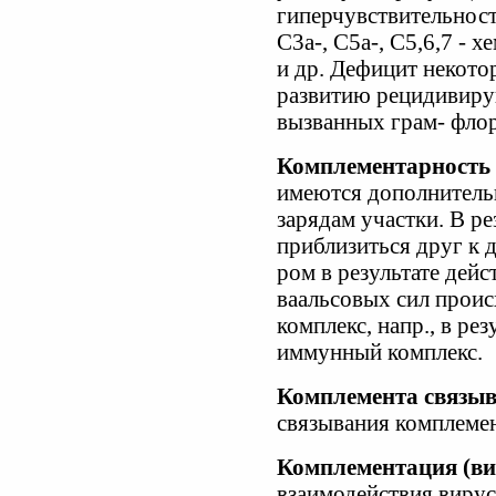
гиперчувствительност
С3а-, С5а-, С5,6,7 - 
и др. Дефицит некото
развитию рецидивир
вызванных грам- фло
Комплементарность
имеются дополнительн
зарядам участки. В ре
приблизиться друг к д
ром в результате дейс
ваальсовых сил проис
комплекс, напр., в ре
иммунный комплекс.
Комплемента связыв
связывания комплемен
Комплементация (ви
взаимодействия виру