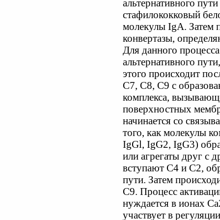
альтернативного пути
стафилококковый бело
молекулы IgA. Затем 
конвертазы, определ
Для данного процесс
альтернативного пути
этого происходит пос
С7, С8, С9 с образов
комплекса, вызывающ
поверхностных мембр
начинается со связыва
того, как молекулы к
IgGl, IgG2, IgG3) об
или агрегаты друг с д
вступают С4 и С2, об
пути. Затем происход
С9. Процесс активаци
нуждается в ионах Са
участвует в регуляци