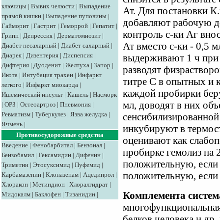
ключицы
|
Вывих челюсти
|
Выпадение
Ат. Для постановки К.
прямой кишки
|
Выпадение пуповины
|
добавляют рабочую до
Гайморит
|
Гастрит
|
Геморрой
|
Гепатит
|
контроль с-ки Аг внос
Грипп
|
Депрессия
|
Дерматомиозит
|
Ат вместо с-ки - 0,5 
Диабет несахарный
|
Диабет сахарный
|
Диарея
|
Дизентерия
|
Диспепсия
|
выдерживают 1 ч при 
Дифтерия
|
Дуоденит
|
Желтуха
|
Запор
|
разводят физрастворо
Икота
|
Интубация трахеи
|
Инфаркт
титре С в опытных и 
легкого
|
Инфаркт миокарда
|
каждой пробирки беру
Ишемический инсульт
|
Кашель
|
Насморк
мл, доводят в них объ
|
ОРЗ
|
Остеоартроз
|
Пневмония
|
Ревматизм
|
Туберкулез
|
Язва желудка
|
сенсибилизированной
Ячмень
|
инкубируют в термост
Противосудорожные средства
оценивают как слабо
Введение
|
Фенобарбитал
|
Бензонал
|
пробирке гемолиз на 
Бензобамил
|
Гексамидин
|
Дифенин
|
положительную, если р
Триметин
|
Этосуксимид
|
Пуфемид
|
положительную, если 
Карбамазепин
|
Клоназепам
|
Ацедипрол
|
Хлоракон
|
Метиндион
|
Хлоралгидрат
|
Комплемента систем
Мидокалм
|
Баклофен
|
Тизанидин
|
многофункциональная
белков человека и др.