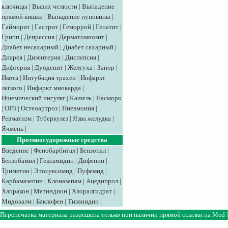
ключицы
|
Вывих челюсти
|
Выпадение
прямой кишки
|
Выпадение пуповины
|
Гайморит
|
Гастрит
|
Геморрой
|
Гепатит
|
Грипп
|
Депрессия
|
Дерматомиозит
|
Диабет несахарный
|
Диабет сахарный
|
Диарея
|
Дизентерия
|
Диспепсия
|
Дифтерия
|
Дуоденит
|
Желтуха
|
Запор
|
Икота
|
Интубация трахеи
|
Инфаркт
легкого
|
Инфаркт миокарда
|
Ишемический инсульт
|
Кашель
|
Насморк
|
ОРЗ
|
Остеоартроз
|
Пневмония
|
Ревматизм
|
Туберкулез
|
Язва желудка
|
Ячмень
|
Противосудорожные средства
Введение
|
Фенобарбитал
|
Бензонал
|
Бензобамил
|
Гексамидин
|
Дифенин
|
Триметин
|
Этосуксимид
|
Пуфемид
|
Карбамазепин
|
Клоназепам
|
Ацедипрол
|
Хлоракон
|
Метиндион
|
Хлоралгидрат
|
Мидокалм
|
Баклофен
|
Тизанидин
|
Перепечатка материала разрешена только при наличии прямой ссылки на
Med-