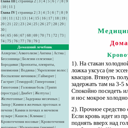
Глава III
[
страница 2
|
3
|
4
|
5
|
6
|
7
|
8
|
9
|
10
|
11
]
Глава IV
[
страница 2
|
3
|
4
|
5
|
6
|
7
|
8
|
9
|
10
|
11
|
12
|
13
|
14
|
15
|
16
|
17
|
18
|
19
|
20
|
21
|
22
|
23
|
24
|
25
|
26
|
27
|
28
|
29
|
Медици
30
|
64
|
65
|
66
|
67
|
68
|
69
|
70
|
71
|
72
|
73
|
74
|
75
|
76
|
77
|
78
|
79
]
Дома
Домашний лечебник
Аллергия
|
Алкоголизм
|
Ангина
|
Астма
|
Крово
Бессонница
|
Болезни селезенки
|
1). На стакан холодно
Бородавки
|
Бронхиты, плевриты,
ложка уксуса (не эссе
пневмония
|
Водянка
|
Укрепление волос
|
Воспаление яичников
|
Гайморит
|
квасцов. Втянуть пол
Гастрит
|
Геморрой
|
Гипертония
|
задержать там на 3-5 
Гипотония
|
Головная боль
|
Грипп
Спокойно посидеть ил
(простуда)
|
Диабет
|
Желтуха
|
и нос мокрое холодно
Желчегонные
|
Задержка месячных
|
Запор
|
Камни в желчных протоках и
2). Прочное средство 
печени
|
Камни в почках и мочевом
Если кровь идет из п
пузыре
|
Кашель
|
Климакс
|
Кровотечения носовые
|
Кровотечения
поднять вверх над гол
маточные
|
Малокровие (анемия)
|