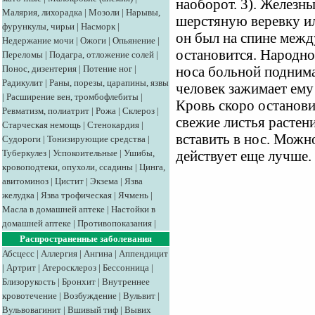
наоборот. 3). Железн
Малярия, лихорадка
|
Мозоли
|
Нарывы,
шерстяную веревку ил
фурункулы, чирьи
|
Насморк
|
он был на спине межд
Недержание мочи
|
Ожоги
|
Опьянение
|
остановится. Народное
Переломы
|
Подагра, отложение солей
|
Понос, дизентерия
|
Потение ног
|
носа больной поднимае
Радикулит
|
Раны, порезы, царапины, язвы
человек зажимает ему 
|
Расширение вен, тромбофлебиты
|
Кровь скоро остановит
Ревматизм, полиатрит
|
Рожа
|
Склероз
|
свежие листья растен
Старческая немощь
|
Стенокардия
|
вставить в нос. Можно
Судороги
|
Тонизирующие средства
|
Туберкулез
|
Успокоительные
|
Ушибы,
действует еще лучше.
кровоподтеки, опухоли, ссадины
|
Цинга,
авитоминоз
|
Цистит
|
Экзема
|
Язва
желудка
|
Язва трофическая
|
Ячмень
|
Масла в домашней аптеке
|
Настойки в
домашней аптеке
|
Противопоказания
|
Распространенные заболевания
Абсцесс
|
Аллергия
|
Ангина
|
Аппендицит
|
Артрит
|
Атеросклероз
|
Бессонница
|
Близорукость
|
Бронхит
|
Внутреннее
кровотечение
|
Возбуждение
|
Вульвит
|
Вульвовагинит
|
Вшивый тиф
|
Вывих