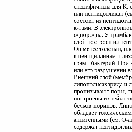
специфичным для К. с
или пептидогликан (см
состоит из пептидогл
к-тами. В электронно
однородна. У грамбак
слой построен из пепт
Он менее толстый, пл
к пенициллинам и лиз
грам+ бактерий. При 
или его разрушении в
Внешний слой (мембра
липополисахарида и л
пронизывают поры, ст
построены из тейхоевы
белков-поринов. Липо
обладает токсическим
антигенными (см. О-а
содержат пептидогликан