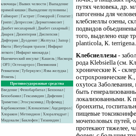
ключицы
|
Вывих челюсти
|
Выпадение
путях человека, др. 
прямой кишки
|
Выпадение пуповины
|
патогенны для челове
Гайморит
|
Гастрит
|
Геморрой
|
Гепатит
|
клебсиеллы озены, ск
Грипп
|
Депрессия
|
Дерматомиозит
|
подвидов объединены 
Диабет несахарный
|
Диабет сахарный
|
Диарея
|
Дизентерия
|
Диспепсия
|
того, выделено еще тр
Дифтерия
|
Дуоденит
|
Желтуха
|
Запор
|
planticola, К. terrigena.
Икота
|
Интубация трахеи
|
Инфаркт
легкого
|
Инфаркт миокарда
|
Клебсиеллезы
- забо
Ишемический инсульт
|
Кашель
|
Насморк
рода Klebsiella (см. 
|
ОРЗ
|
Остеоартроз
|
Пневмония
|
хронические К - склер
Ревматизм
|
Туберкулез
|
Язва желудка
|
острохронические К.,
Ячмень
|
oxytoca Заболевания,
Противосудорожные средства
Введение
|
Фенобарбитал
|
Бензонал
|
быть генерализованны
Бензобамил
|
Гексамидин
|
Дифенин
|
локализованными. К 
Триметин
|
Этосуксимид
|
Пуфемид
|
бронхиты, госпитальн
Карбамазепин
|
Клоназепам
|
Ацедипрол
|
пищевые токсикоинфе
Хлоракон
|
Метиндион
|
Хлоралгидрат
|
мочеполовых путей, о
Мидокалм
|
Баклофен
|
Тизанидин
|
протекают тяжелее, ч
форму, с большим тру