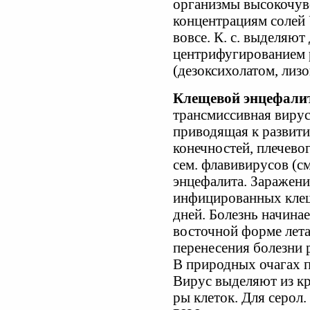
организмы высокочув
концентрациям солей 
вовсе. К. с. выделяю
центрифугированием 
(дезоксихолатом, лиз
Клещевой энцефали
трансмиссивная вирус
приводящая к развит
конечностей, плечевог
сем. флавивирусов (с
энцефалита. Заражени
инфицированных клещ
дней. Болезнь начинае
восточной форме лета
перенесения болезни 
В природных очагах п
Вирус выделяют из кр
ры клеток. Для серол