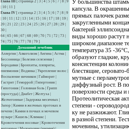
У большинства штамм
Глава III
[
страница 2
|
3
|
4
|
5
|
6
|
7
|
8
|
9
|
10
|
11
]
капсула. В окрашенны
Глава IV
[
страница 2
|
3
|
4
|
5
|
6
|
7
|
8
|
9
прямых палочек разме
|
10
|
11
|
12
|
13
|
14
|
15
|
16
|
17
|
18
|
19
|
закругленными конца
20
|
21
|
22
|
23
|
24
|
25
|
26
|
27
|
28
|
29
|
бактерий эллипсоидная
30
|
виды хорошо растут н
64
|
65
|
66
|
67
|
68
|
69
|
70
|
71
|
72
|
73
|
74
|
75
|
76
|
77
|
78
|
79
]
широком диапазоне т
Домашний лечебник
температура 35 -36°С,
Аллергия
|
Алкоголизм
|
Ангина
|
Астма
|
образуют гладкие, кр
Бессонница
|
Болезни селезенки
|
консистенции колонии
Бородавки
|
Бронхиты, плевриты,
блестящие, серовато-
пневмония
|
Водянка
|
Укрепление волос
|
Воспаление яичников
|
Гайморит
|
мутные с перламутров
Гастрит
|
Геморрой
|
Гипертония
|
диффузный рост. В по
Гипотония
|
Головная боль
|
Грипп
поверхности среды и в
(простуда)
|
Диабет
|
Желтуха
|
Протеолитическая акт
Желчегонные
|
Задержка месячных
|
степени - сероводород
Запор
|
Камни в желчных протоках и
печени
|
Камни в почках и мочевом
ку не разжижают. Гли
пузыре
|
Кашель
|
Климакс
|
в разной степени. Те
Кровотечения носовые
|
Кровотечения
мочевины, утилизацию
маточные
|
Малокровие (анемия)
|