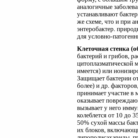
аналогичные заболеван
устанавливают бактер
же схеме, что и при 
энтеробактер. природ
для условно-патогенн
Клеточная стенка (о
бактерий и грибов, 
цитоплазматической м
имеется) или ионизир
Защищает бактерии от
более) и др. факторов
принимает участие в 
оказывает повреждающ
вызывает у него имму
колеблется от 10 до 35
50% сухой массы бакт
их блоков, включающ
липополисахариды, пр