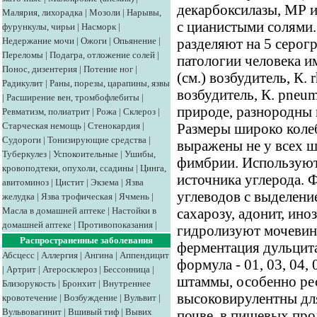
декарбоксилазы, МР и
Малярия, лихорадка
|
Мозоли
|
Нарывы,
с цианистыми солями
фурункулы, чирьи
|
Насморк
|
Недержание мочи
|
Ожоги
|
Опьянение
|
разделяют на 5 серогр
Переломы
|
Подагра, отложение солей
|
патологии человека им
Понос, дизентерия
|
Потение ног
|
(см.) возбудитель, К. 
Радикулит
|
Раны, порезы, царапины, язвы
возбудитель, К. pneu
|
Расширение вен, тромбофлебиты
|
природе, разнородны 
Ревматизм, полиатрит
|
Рожа
|
Склероз
|
Старческая немощь
|
Стенокардия
|
Размеры широко колеб
Судороги
|
Тонизирующие средства
|
выражены не у всех 
Туберкулез
|
Успокоительные
|
Ушибы,
фимбрии. Используют 
кровоподтеки, опухоли, ссадины
|
Цинга,
источника углерода.
авитоминоз
|
Цистит
|
Экзема
|
Язва
углеводов с выделением
желудка
|
Язва трофическая
|
Ячмень
|
Масла в домашней аптеке
|
Настойки в
сахарозу, адонит, ино
домашней аптеке
|
Противопоказания
|
гидролизуют мочевин
Распространенные заболевания
ферментация дульцит
Абсцесс
|
Аллергия
|
Ангина
|
Аппендицит
формула - 01, 03, 04,
|
Артрит
|
Атеросклероз
|
Бессонница
|
штаммы, особенно ре
Близорукость
|
Бронхит
|
Внутреннее
высоковирулентны дл
кровотечение
|
Возбуждение
|
Вульвит
|
Вульвовагинит
|
Вшивый тиф
|
Вывих
почве, в пищевых про