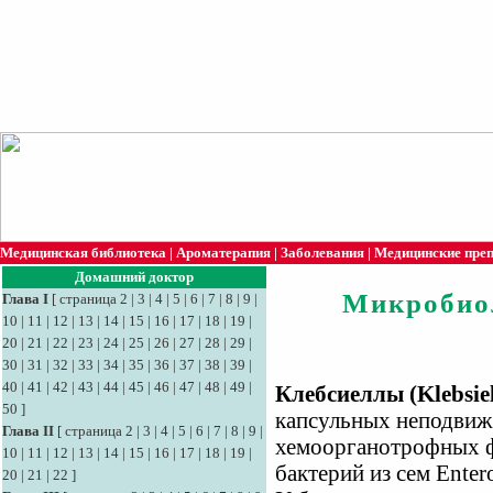
Медицинская библиотека
|
Ароматерапия
|
Заболевания
|
Медицинские пре
Домашний доктор
Микробио
Глава I
[
страница 2
|
3
|
4
|
5
|
6
|
7
|
8
|
9
|
10
|
11
|
12
|
13
|
14
|
15
|
16
|
17
|
18
|
19
|
20
|
21
|
22
|
23
|
24
|
25
|
26
|
27
|
28
|
29
|
30
|
31
|
32
|
33
|
34
|
35
|
36
|
37
|
38
|
39
|
40
|
41
|
42
|
43
|
44
|
45
|
46
|
47
|
48
|
49
|
Клебсиеллы (Klebsiel
50
]
капсульных неподвиж
Глава II
[
страница 2
|
3
|
4
|
5
|
6
|
7
|
8
|
9
|
хемоорганотрофных ф
10
|
11
|
12
|
13
|
14
|
15
|
16
|
17
|
18
|
19
|
бактерий из сем Enter
20
|
21
|
22
]