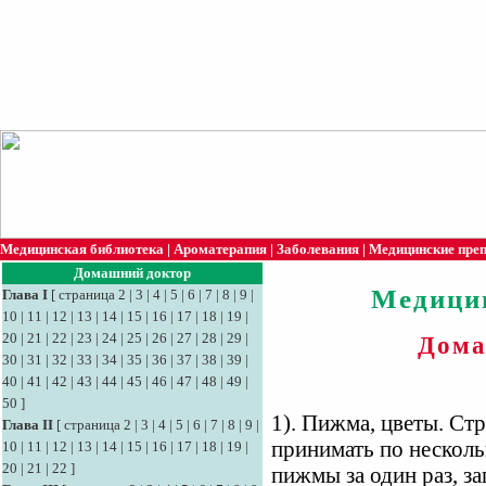
Медицинская библиотека
|
Ароматерапия
|
Заболевания
|
Медицинские пре
Домашний доктор
Медици
Глава I
[
страница 2
|
3
|
4
|
5
|
6
|
7
|
8
|
9
|
10
|
11
|
12
|
13
|
14
|
15
|
16
|
17
|
18
|
19
|
20
|
21
|
22
|
23
|
24
|
25
|
26
|
27
|
28
|
29
|
Дома
30
|
31
|
32
|
33
|
34
|
35
|
36
|
37
|
38
|
39
|
40
|
41
|
42
|
43
|
44
|
45
|
46
|
47
|
48
|
49
|
50
]
1). Пижма, цветы. Ст
Глава II
[
страница 2
|
3
|
4
|
5
|
6
|
7
|
8
|
9
|
принимать по несколь
10
|
11
|
12
|
13
|
14
|
15
|
16
|
17
|
18
|
19
|
20
|
21
|
22
]
пижмы за один раз, з