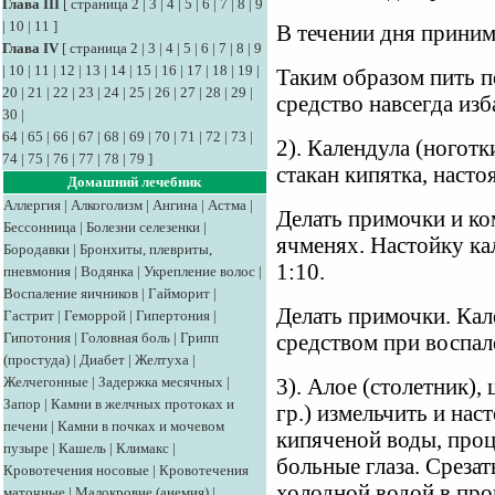
Глава III
[
страница 2
|
3
|
4
|
5
|
6
|
7
|
8
|
9
|
10
|
11
]
В течении дня принима
Глава IV
[
страница 2
|
3
|
4
|
5
|
6
|
7
|
8
|
9
|
10
|
11
|
12
|
13
|
14
|
15
|
16
|
17
|
18
|
19
|
Таким образом пить п
20
|
21
|
22
|
23
|
24
|
25
|
26
|
27
|
28
|
29
|
средство навсегда изб
30
|
64
|
65
|
66
|
67
|
68
|
69
|
70
|
71
|
72
|
73
|
2). Календула (ноготки
74
|
75
|
76
|
77
|
78
|
79
]
стакан кипятка, насто
Домашний лечебник
Аллергия
|
Алкоголизм
|
Ангина
|
Астма
|
Делать примочки и ко
Бессонница
|
Болезни селезенки
|
ячменях. Настойку ка
Бородавки
|
Бронхиты, плевриты,
1:10.
пневмония
|
Водянка
|
Укрепление волос
|
Воспаление яичников
|
Гайморит
|
Делать примочки. Кал
Гастрит
|
Геморрой
|
Гипертония
|
Гипотония
|
Головная боль
|
Грипп
средством при воспал
(простуда)
|
Диабет
|
Желтуха
|
Желчегонные
|
Задержка месячных
|
3). Алое (столетник),
Запор
|
Камни в желчных протоках и
гр.) измельчить и нас
печени
|
Камни в почках и мочевом
кипяченой воды, проц
пузыре
|
Кашель
|
Климакс
|
больные глаза. Срезат
Кровотечения носовые
|
Кровотечения
холодной водой в про
маточные
|
Малокровие (анемия)
|