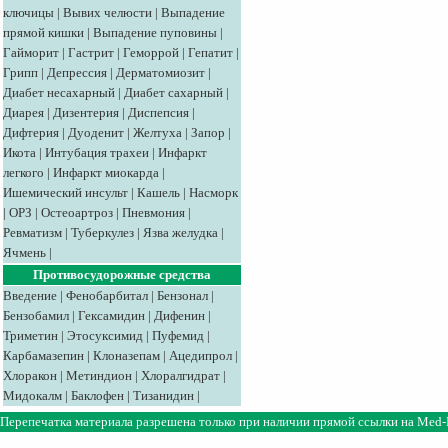
ключицы
|
Вывих челюсти
|
Выпадение
прямой кишки
|
Выпадение пуповины
|
Гайморит
|
Гастрит
|
Геморрой
|
Гепатит
|
Грипп
|
Депрессия
|
Дерматомиозит
|
Диабет несахарный
|
Диабет сахарный
|
Диарея
|
Дизентерия
|
Диспепсия
|
Дифтерия
|
Дуоденит
|
Желтуха
|
Запор
|
Икота
|
Интубация трахеи
|
Инфаркт
легкого
|
Инфаркт миокарда
|
Ишемический инсульт
|
Кашель
|
Насморк
|
ОРЗ
|
Остеоартроз
|
Пневмония
|
Ревматизм
|
Туберкулез
|
Язва желудка
|
Ячмень
|
Противосудорожные средства
Введение
|
Фенобарбитал
|
Бензонал
|
Бензобамил
|
Гексамидин
|
Дифенин
|
Триметин
|
Этосуксимид
|
Пуфемид
|
Карбамазепин
|
Клоназепам
|
Ацедипрол
|
Хлоракон
|
Метиндион
|
Хлоралгидрат
|
Мидокалм
|
Баклофен
|
Тизанидин
|
Перепечатка материала разрешена только при наличии прямой ссылки на
Med-