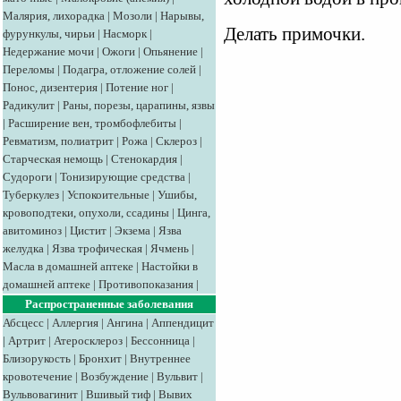
Малярия, лихорадка
|
Мозоли
|
Нарывы,
Делать примочки.
фурункулы, чирьи
|
Насморк
|
Недержание мочи
|
Ожоги
|
Опьянение
|
Переломы
|
Подагра, отложение солей
|
Понос, дизентерия
|
Потение ног
|
Радикулит
|
Раны, порезы, царапины, язвы
|
Расширение вен, тромбофлебиты
|
Ревматизм, полиатрит
|
Рожа
|
Склероз
|
Старческая немощь
|
Стенокардия
|
Судороги
|
Тонизирующие средства
|
Туберкулез
|
Успокоительные
|
Ушибы,
кровоподтеки, опухоли, ссадины
|
Цинга,
авитоминоз
|
Цистит
|
Экзема
|
Язва
желудка
|
Язва трофическая
|
Ячмень
|
Масла в домашней аптеке
|
Настойки в
домашней аптеке
|
Противопоказания
|
Распространенные заболевания
Абсцесс
|
Аллергия
|
Ангина
|
Аппендицит
|
Артрит
|
Атеросклероз
|
Бессонница
|
Близорукость
|
Бронхит
|
Внутреннее
кровотечение
|
Возбуждение
|
Вульвит
|
Вульвовагинит
|
Вшивый тиф
|
Вывих