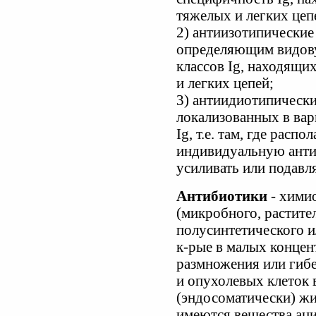
тяжелых и легких цеп
2) антиизотипические 
определяющим видов
классов Ig, находящи
и легких цепей;
3) антиидиотипически
локализованных в вар
Ig, т.е. там, где рас
индивидуальную анти
усиливать или подавл
Антибиотики
- химио
(микробного, растител
полусинтетического и
к-рые в малых конце
размножения или гиб
и опухолевых клеток 
(эндосоматически) жи
имеются вещества аци