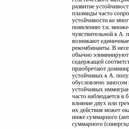
развитие устойчивост
плазмиды часто сопр
устойчивости ко мно
появлению т.н. множ
чувствительной к А. 
возникают единичные
рекомбинанты. В несе
обычно элиминируются,
содержащей соответс
приобретают домини
устойчивых к А. поп
обусловлено заносом 
устойчивых иммигрант
часто наблюдается в 
влияние двух или тре
их действия может ок
ниже суммарного (ан
суммарного (синерги