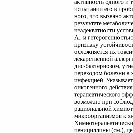
активность одного и т
испытании его в проб
ного, что вызвано акт
результате метаболич
неадекватности услов
А., и гетерогенност
признаку устойчивост
осложняется их токси
лекарственной аллерг
дис-бактериозом, угн
переходом болезни в
инфекцией. Указывает
онкогенного действи
терапевтического эфф
возможно при соблюд
рациональной химиот
микроорганизмов к х
Химиотерапевтические
пенициллины (см.), ц