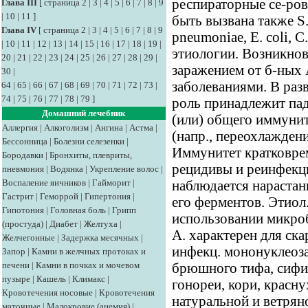
респираторные се-ров
Глава III
[
страница 2
|
3
|
4
|
5
|
6
|
7
|
8
|
9
|
10
|
11
]
быть вызвана также S.
Глава IV
[
страница 2
|
3
|
4
|
5
|
6
|
7
|
8
|
9
pneumoniae, E. coli, 
|
10
|
11
|
12
|
13
|
14
|
15
|
16
|
17
|
18
|
19
|
этиологии. Возникнов
20
|
21
|
22
|
23
|
24
|
25
|
26
|
27
|
28
|
29
|
заражением от б-ных 
30
|
заболеваниями. В ра
64
|
65
|
66
|
67
|
68
|
69
|
70
|
71
|
72
|
73
|
74
|
75
|
76
|
77
|
78
|
79
]
роль принадлежит па
Домашний лечебник
(или) общего иммуни
Аллергия
|
Алкоголизм
|
Ангина
|
Астма
|
(напр., переохлажден
Бессонница
|
Болезни селезенки
|
Иммунитет кратковре
Бородавки
|
Бронхиты, плевриты,
рецидивы и реинфекци
пневмония
|
Водянка
|
Укрепление волос
|
Воспаление яичников
|
Гайморит
|
наблюдается нарастан
Гастрит
|
Геморрой
|
Гипертония
|
его ферментов. Этиол
Гипотония
|
Головная боль
|
Грипп
использовании микро
(простуда)
|
Диабет
|
Желтуха
|
А. характерен для ска
Желчегонные
|
Задержка месячных
|
инфекц. мононуклеоза
Запор
|
Камни в желчных протоках и
печени
|
Камни в почках и мочевом
брюшного тифа, сифи
пузыре
|
Кашель
|
Климакс
|
гонореи, кори, красну
Кровотечения носовые
|
Кровотечения
натуральной и ветрян
маточные
|
Малокровие (анемия)
|