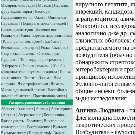
вирусного гепатита, 
Малярия, лихорадка
|
Мозоли
|
Нарывы,
инфекций, кандидоза, 
фурункулы, чирьи
|
Насморк
|
Недержание мочи
|
Ожоги
|
Опьянение
|
агранулоцитоза, алим
Переломы
|
Подагра, отложение солей
|
Микробиол. исследов
Понос, дизентерия
|
Потение ног
|
аналогично д-ке др. 
Радикулит
|
Раны, порезы, царапины, язвы
слизистых оболочек:
|
Расширение вен, тромбофлебиты
|
предполагаемого на о
Ревматизм, полиатрит
|
Рожа
|
Склероз
|
Старческая немощь
|
Стенокардия
|
возбудителя (обычно 
Судороги
|
Тонизирующие средства
|
обнаружить стрептоко
Туберкулез
|
Успокоительные
|
Ушибы,
энтеробактерии и гри
кровоподтеки, опухоли, ссадины
|
Цинга,
принципов, изложенны
авитоминоз
|
Цистит
|
Экзема
|
Язва
Условно-патогенные 
желудка
|
Язва трофическая
|
Ячмень
|
Масла в домашней аптеке
|
Настойки в
общие инфекц. болез
домашней аптеке
|
Противопоказания
|
м-ды исследования.
Распространенные заболевания
Абсцесс
|
Аллергия
|
Ангина
|
Аппендицит
Ангина Людвига
- т
|
Артрит
|
Атеросклероз
|
Бессонница
|
флегмона дна полост
Близорукость
|
Бронхит
|
Внутреннее
некротических процес
кровотечение
|
Возбуждение
|
Вульвит
|
Возбудители - фузосп
Вульвовагинит
|
Вшивый тиф
|
Вывих