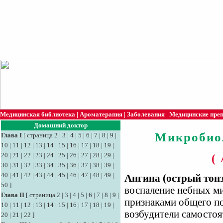
Медицинская библиотека
|
Ароматерапия
|
Заболевания
|
Медицинские пре
Домашний доктор
Микробио
Глава I
[
страница 2
|
3
|
4
|
5
|
6
|
7
|
8
|
9
|
10
|
11
|
12
|
13
|
14
|
15
|
16
|
17
|
18
|
19
|
20
|
21
|
22
|
23
|
24
|
25
|
26
|
27
|
28
|
29
|
(
30
|
31
|
32
|
33
|
34
|
35
|
36
|
37
|
38
|
39
|
40
|
41
|
42
|
43
|
44
|
45
|
46
|
47
|
48
|
49
|
Ангина (острый тон
50
]
воспаление небных м
Глава II
[
страница 2
|
3
|
4
|
5
|
6
|
7
|
8
|
9
|
признаками общего п
10
|
11
|
12
|
13
|
14
|
15
|
16
|
17
|
18
|
19
|
возбудители самостоя
20
|
21
|
22
]