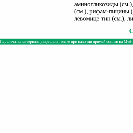
аминогликозиды (см.)
(см.), рифам-пицины (
левомице-тин (см.), л
Перепечатка материала разрешена только при наличии прямой ссылки на
Med-