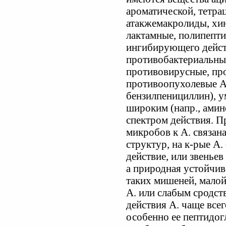
ароматической, тетра
атакжемакролиды, хи
лактамные, полипепти
ингибирующего дейст
противобактериальны
противовирусные, пр
противоопухолевые А.
бензилпенициллин), у
широким (напр., амин
спектром действия. П
микробов к А. связана
структур, на к-рые А
действие, или звеньев
а природная устойчив
таких мишеней, мало
А. или слабым сродс
действия А. чаще всег
особенно ее пептидог