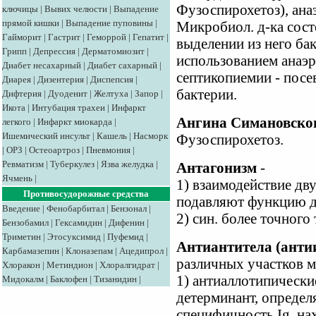
Фузоспирохетоз), ана
ключицы
|
Вывих челюсти
|
Выпадение
прямой кишки
|
Выпадение пуповины
|
Микробиол. д-ка сост
Гайморит
|
Гастрит
|
Геморрой
|
Гепатит
|
выделении из него ба
Грипп
|
Депрессия
|
Дерматомиозит
|
использованием анаэ
Диабет несахарный
|
Диабет сахарный
|
септикопиемии - посе
Диарея
|
Дизентерия
|
Диспепсия
|
бактерии.
Дифтерия
|
Дуоденит
|
Желтуха
|
Запор
|
Икота
|
Интубация трахеи
|
Инфаркт
Ангина Симановско
легкого
|
Инфаркт миокарда
|
Ишемический инсульт
|
Кашель
|
Насморк
Фузоспирохетоз.
|
ОРЗ
|
Остеоартроз
|
Пневмония
|
Ревматизм
|
Туберкулез
|
Язва желудка
|
Антагонизм
-
Ячмень
|
1) взаимодействие дв
Противосудорожные средства
подавляют функцию д
Введение
|
Фенобарбитал
|
Бензонал
|
2) син. более точного
Бензобамил
|
Гексамидин
|
Дифенин
|
Триметин
|
Этосуксимид
|
Пуфемид
|
Антиантитела (ант
Карбамазепин
|
Клоназепам
|
Ацедипрол
|
различных участков м
Хлоракон
|
Метиндион
|
Хлоралгидрат
|
1) антиаллотипически
Мидокалм
|
Баклофен
|
Тизанидин
|
детерминант, опреде
специфичность Ig, на