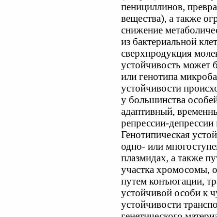
пенициллинов, превра
вещества), а также о
снижение метаболиче
из бактериальной кле
сверхпродукция моле
устойчивость может б
или генотипа микроб
устойчивости происх
у большинства особей
адаптивный, временн
репрессии-депрессии
Генотипическая устой
одно- или многоступе
плазмидах, а также п
участка хромосомы, о
путем конъюгации, т
устойчивой особи к ч
устойчивости транспо
генетического матери