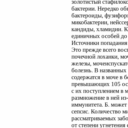
золотистый стафилок
бактерии. Нередко о
бактероиды, фузиформ
микобактерии, нейссе
кандиды, хламидии. К
единичных особей до 
Источники попадания
Это прежде всего вос
почечной лоханки, мо
железы, мочеиспускат
болезнь. В названных
содержатся в моче в 
превышающих 105 особ
с их поступлением в м
размножение в ней из
иммунитета. Б. может
сепсис. Количество м
рассматриваемых забо
от степени угнетени