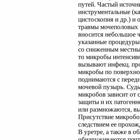
путей. Частый источн
инструментальные (ка
цистоскопия и др.) и 
травмы мочеполовых 
вносится небольшое ч
указанные процедуры
со сниженным местны
то микробы интенсив
вызывают инфекц. про
микробы по поверхно
поднимаются с передн
мочевой пузырь. Судь
микробов зависит от
защиты и их патоген
или размножаются, вы
Присутствие микробо
следствием ее прохож
В уретре, а также в о
обнаруживаются почт