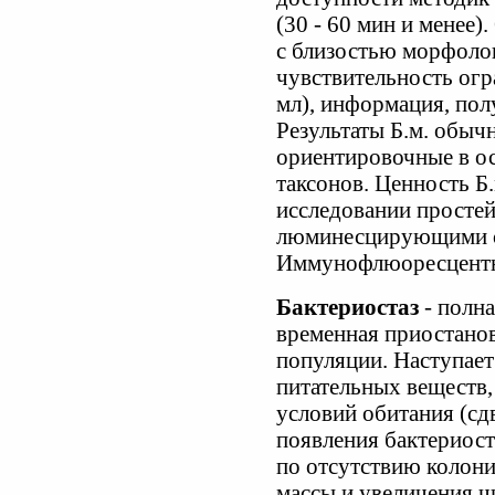
(30 - 60 мин и менее)
с близостью морфолог
чувствительность огр
мл), информация, пол
Результаты Б.м. обыч
ориентировочные в о
таксонов. Ценность Б.
исследовании простей
люминесцирующими с
Иммунофлюоресцентн
Бактериостаз
- полна
временная приостанов
популяции. Наступает
питательных веществ,
условий обитания (сд
появления бактериос
по отсутствию колони
массы и увеличения чи