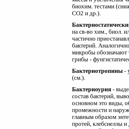
биохим. тестами (сни
СО2 и др.).
Бактериостатический 
на св-во хим., биол. 
частично приостанавл
бактерий. Аналогично
микробы обозначают 
грибы - фунгистатиче
Бактериотропины
- 
(см.).
Бактериоурия
- выде
состав бактерий, выв
основном это виды, о
промежности и наруж
главным образом энте
протей, клебсиеллы и 