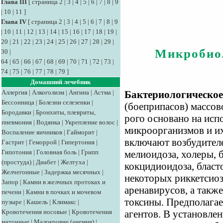
Глава III
[
страница 2
|
3
|
4
|
5
|
6
|
7
|
8
|
9
|
10
|
11
]
Глава IV
[
страница 2
|
3
|
4
|
5
|
6
|
7
|
8
|
9
|
10
|
11
|
12
|
13
|
14
|
15
|
16
|
17
|
18
|
19
|
20
|
21
|
22
|
23
|
24
|
25
|
26
|
27
|
28
|
29
|
Микробио
30
|
64
|
65
|
66
|
67
|
68
|
69
|
70
|
71
|
72
|
73
|
74
|
75
|
76
|
77
|
78
|
79
]
Домашний лечебник
Аллергия
|
Алкоголизм
|
Ангина
|
Астма
|
Бактериологическое
Бессонница
|
Болезни селезенки
|
(боеприпасов) массов
Бородавки
|
Бронхиты, плевриты,
рого основано на ис
пневмония
|
Водянка
|
Укрепление волос
|
микроорганизмов и их 
Воспаление яичников
|
Гайморит
|
включают возбудителе
Гастрит
|
Геморрой
|
Гипертония
|
Гипотония
|
Головная боль
|
Грипп
мелиоидоза, холеры, 
(простуда)
|
Диабет
|
Желтуха
|
кокцидиоидоза, бласто
Желчегонные
|
Задержка месячных
|
некоторых риккетсио
Запор
|
Камни в желчных протоках и
аренавирусов, а такж
печени
|
Камни в почках и мочевом
токсины. Предполагае
пузыре
|
Кашель
|
Климакс
|
Кровотечения носовые
|
Кровотечения
агентов. В установле
маточные
|
Малокровие (анемия)
|