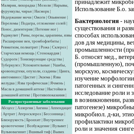
принадлежит микроби
Малярия, лихорадка
|
Мозоли
|
Нарывы,
Использование Б.о. 
фурункулы, чирьи
|
Насморк
|
Недержание мочи
|
Ожоги
|
Опьянение
|
Бактериология
- нау
Переломы
|
Подагра, отложение солей
|
существования и разви
Понос, дизентерия
|
Потение ног
|
способах использован
Радикулит
|
Раны, порезы, царапины, язвы
|
Расширение вен, тромбофлебиты
|
дов для медицины, вет
Ревматизм, полиатрит
|
Рожа
|
Склероз
|
промышленности (при
Старческая немощь
|
Стенокардия
|
Б. относят мед., вет
Судороги
|
Тонизирующие средства
|
(промышленную), поч
Туберкулез
|
Успокоительные
|
Ушибы,
морскую, космическую
кровоподтеки, опухоли, ссадины
|
Цинга,
авитоминоз
|
Цистит
|
Экзема
|
Язва
изучение морфологии,
желудка
|
Язва трофическая
|
Ячмень
|
патогенных и сингенн
Масла в домашней аптеке
|
Настойки в
исследование роли и 
домашней аптеке
|
Противопоказания
|
в возникновении, разв
Распространенные заболевания
патогенезе) микробны
Абсцесс
|
Аллергия
|
Ангина
|
Аппендицит
микробиол. д-ки, эти
|
Артрит
|
Атеросклероз
|
Бессонница
|
Близорукость
|
Бронхит
|
Внутреннее
профилактики микроб
кровотечение
|
Возбуждение
|
Вульвит
|
роли и значения син
Вульвовагинит
|
Вшивый тиф
|
Вывих