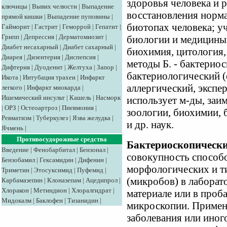
здоровья человека и 
ключицы
|
Вывих челюсти
|
Выпадение
восстановления норма
прямой кишки
|
Выпадение пуповины
|
биотопах человека; у
Гайморит
|
Гастрит
|
Геморрой
|
Гепатит
|
Грипп
|
Депрессия
|
Дерматомиозит
|
биологии и медицины 
Диабет несахарный
|
Диабет сахарный
|
биохимия, цитология,
Диарея
|
Дизентерия
|
Диспепсия
|
методы Б. - бактериос
Дифтерия
|
Дуоденит
|
Желтуха
|
Запор
|
бактериологический (с
Икота
|
Интубация трахеи
|
Инфаркт
аллергический, экспе
легкого
|
Инфаркт миокарда
|
Ишемический инсульт
|
Кашель
|
Насморк
использует м-ды, заи
|
ОРЗ
|
Остеоартроз
|
Пневмония
|
зоологии, биохимии, 
Ревматизм
|
Туберкулез
|
Язва желудка
|
и др. наук.
Ячмень
|
Противосудорожные средства
Бактериоскопически
Введение
|
Фенобарбитал
|
Бензонал
|
совокупность способ
Бензобамил
|
Гексамидин
|
Дифенин
|
морфологических и т
Триметин
|
Этосуксимид
|
Пуфемид
|
(микробов) в лаборат
Карбамазепин
|
Клоназепам
|
Ацедипрол
|
Хлоракон
|
Метиндион
|
Хлоралгидрат
|
материале или в проб
Мидокалм
|
Баклофен
|
Тизанидин
|
микроскопии. Применя
заболевания или иног