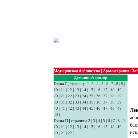
Медицинская библиотека
|
Ароматерапия
|
За
Домашний доктор
Глава I
[
страница 2
|
3
|
4
|
5
|
6
|
7
|
8
|
9
|
10
|
11
|
12
|
13
|
14
|
15
|
16
|
17
|
18
|
19
|
20
|
21
|
22
|
23
|
24
|
25
|
26
|
27
|
28
|
29
|
30
|
31
|
32
|
33
|
34
|
35
|
36
|
37
|
38
|
39
|
40
|
41
|
42
|
43
|
44
|
45
|
46
|
47
|
48
|
49
|
Лек
50
]
асп
Глава II
[
страница 2
|
3
|
4
|
5
|
6
|
7
|
8
|
9
|
бак
10
|
11
|
12
|
13
|
14
|
15
|
16
|
17
|
18
|
19
|
иск
20
|
21
|
22
]