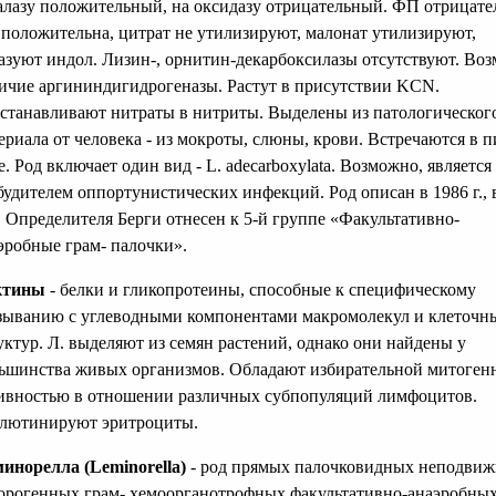
алазу положительный, на оксидазу отрицательный. ФП отрицате
положительна, цитрат не утилизируют, малонат утилизируют,
азуют индол. Лизин-, орнитин-декарбоксилазы отсутствуют. Во
ичие аргининдигидрогеназы. Растут в присутствии KCN.
станавливают нитраты в нитриты. Выделены из патологическог
ериала от человека - из мокроты, слюны, крови. Встречаются в п
е. Род включает один вид - L. adecarboxylata. Возможно, является
будителем оппортунистических инфекций. Род описан в 1986 г., 
. Определителя Берги отнесен к 5-й группе «Факультативно-
эробные грам- палочки».
ктины
- белки и гликопротеины, способные к специфическому
зыванию с углеводными компонентами макромолекул и клеточн
уктур. Л. выделяют из семян растений, однако они найдены у
ьшинства живых организмов. Обладают избирательной митоген
ивностью в отношении различных субпопуляций лимфоцитов.
лютинируют эритроциты.
инорелла (Leminorella)
- род прямых палочковидных неподви
орогенных грам- хемоорганотрофных факультативно-анаэробны