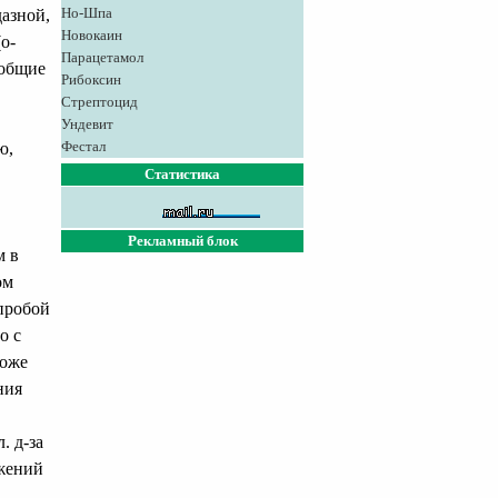
Но-Шпа
азной,
Новокаин
о-
Парацетамол
 общие
Рибоксин
.
Стрептоцид
Ундевит
Фестал
ю,
Статистика
Рекламный блок
м в
ом
пробой
о с
коже
ния
. д-за
ажений