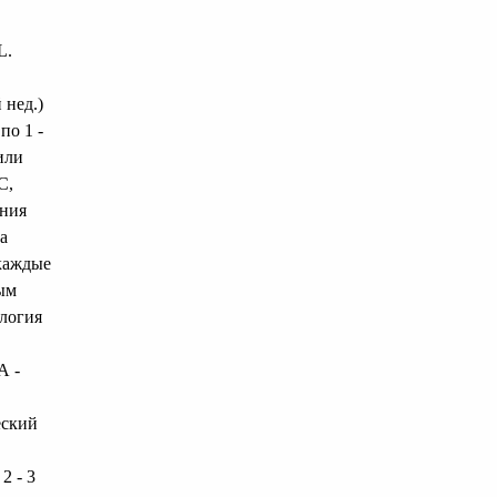
L.
 нед.)
по 1 -
или
С,
ения
а
 каждые
ым
ология
А -
еский
2 - 3