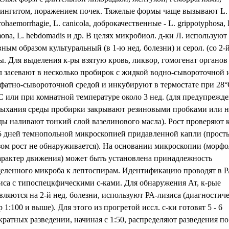
ингитом, поражением почек. Тяжелые формы чаще вызывают L.
erohaemorrhagie, L. canicola, доброкачественные - L. grippotyphosa, 
ona, L. hebdomadis и др. В целях микробиол. д-ки Л. используют
вным образом культуральный (в 1-ю нед. болезни) и серол. (со 2-й
ы. Для выделения к-ры взятую кровь, ликвор, гомогенат органов 
л засевают в несколько пробирок с жидкой водно-сывороточной 
фатно-сывороточной средой и инкубируют в термостате при 28°
С или при комнатной температуре около 3 нед. (для предупрежд
ыхания среды пробирки закрывают резиновыми пробками или н
ды наливают тонкий слой вазелинового масла). Рост проверяют
 5 дней темнопольной микроскопией придавленной капли (прост
зом рост не обнаруживается). На основании микроскопии (морф
арактер движения) может быть установлена принадлежность
еленного микроба к лептоспирам. Идентификацию проводят в Р
иса с типоспецкфическими с-ками. Для обнаружения Ат, к-рые
вляются на 2-й нед. болезни, используют РА-лизиса (диагностич
р 1:100 и выше). Для этого из прогретой иссл. с-ки готовят 5 - 6
кратных разведении, начиная с 1:50, распределяют разведения по 