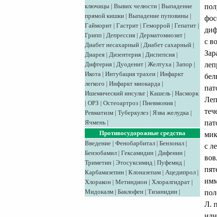
пол
ключицы
|
Вывих челюсти
|
Выпадение
прямой кишки
|
Выпадение пуповины
|
фос
Гайморит
|
Гастрит
|
Геморрой
|
Гепатит
|
диф
Грипп
|
Депрессия
|
Дерматомиозит
|
с в
Диабет несахарный
|
Диабет сахарный
|
Зар
Диарея
|
Дизентерия
|
Диспепсия
|
леп
Дифтерия
|
Дуоденит
|
Желтуха
|
Запор
|
Икота
|
Интубация трахеи
|
Инфаркт
бел
легкого
|
Инфаркт миокарда
|
пат
Ишемический инсульт
|
Кашель
|
Насморк
Леп
|
ОРЗ
|
Остеоартроз
|
Пневмония
|
теч
Ревматизм
|
Туберкулез
|
Язва желудка
|
пат
Ячмень
|
Противосудорожные средства
мик
Введение
|
Фенобарбитал
|
Бензонал
|
с л
Бензобамил
|
Гексамидин
|
Дифенин
|
вов
Триметин
|
Этосуксимид
|
Пуфемид
|
пят
Карбамазепин
|
Клоназепам
|
Ацедипрол
|
имм
Хлоракон
|
Метиндион
|
Хлоралгидрат
|
Мидокалм
|
Баклофен
|
Тизанидин
|
пол
Л. 
или