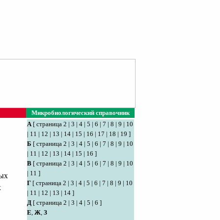
Микробиологический справочник
А
[
страница 2
|
3
|
4
|
5
|
6
|
7
|
8
|
9
|
10
|
11
|
12
|
13
|
14
|
15
|
16
|
17
|
18
|
19
]
Б
[
страница 2
|
3
|
4
|
5
|
6
|
7
|
8
|
9
|
10
|
11
|
12
|
13
|
14
|
15
|
16
]
В
[
страница 2
|
3
|
4
|
5
|
6
|
7
|
8
|
9
|
10
|
11
]
ных
Г
[
страница 2
|
3
|
4
|
5
|
6
|
7
|
8
|
9
|
10
х
|
11
|
12
|
13
|
14
]
Д
[
страница 2
|
3
|
4
|
5
|
6
]
Е
,
Ж
,
З