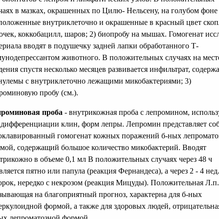
чаях в мазках, окрашенных по Цилю- Нельсену, на голубом фон
положенные внутриклеточно и окрашенные в красный цвет ско
очек, коккобацилл, шаров; 2) биопробу на мышах. Гомогенат иссл
ериала вводят в подушечку задней лапки обработанного Т-
унодепрессантом животного. В положительных случаях на мест
дения спустя несколько месяцев развивается инфильтрат, содер
нулемы с внутриклеточно лежащими микобактериями; 3)
роминовую пробу (см.).
роминовая проба
- внутрикожная проба с лепромином, исполь
 дифференциации клин, форм лепры. Лепромин представляет со
оклавированный гомогенат кожных поражений б-ных лепромато
мой, содержащий большое количество микобактерий. Вводят
трикожно в объеме 0,1 мл В положительных случаях через 48 ч
вляется пятно или папула (реакция Фернандеса), а через 2 - 4 нед.
орок, нередко с некрозом (реакция Мицуды). Положительная Л.п.
зывающая на благоприятный прогноз, характерна для б-ных
еркулоидной формой, а также для здоровых людей, отрицательная
ых лепроматозной формой.