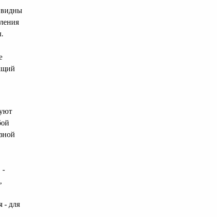
е видны
пления
.
е
жащий
зуют
бой
зной
 -
,
 - для