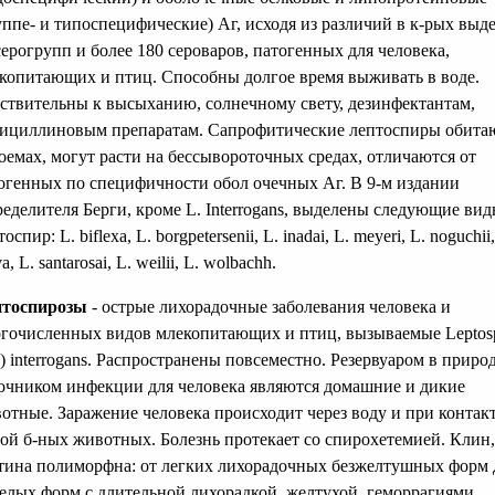
уппе- и типоспецифические) Аг, исходя из различий в к-рых выд
серогрупп и более 180 сероваров, патогенных для человека,
копитающих и птиц. Способны долгое время выживать в воде.
ствительны к высыханию, солнечному свету, дезинфектантам,
ициллиновым препаратам. Сапрофитические лептоспиры обита
оемах, могут расти на бессывороточных средах, отличаются от
огенных по специфичности обол очечных Аг. В 9-м издании
еделителя Берги, кроме L. Interrogans, выделены следующие ви
оспир: L. biflexa, L. borgpetersenii, L. inadai, L. meyeri, L. noguchii,
a, L. santarosai, L. weilii, L. wolbachh.
птоспирозы
- острые лихорадочные заболевания человека и
гочисленных видов млекопитающих и птиц, вызываемые Leptosp
.) interrogans. Распространены повсеместно. Резервуаром в приро
очником инфекции для человека являются домашние и дикие
отные. Заражение человека происходит через воду и при контакт
ой б-ных животных. Болезнь протекает со спирохетемией. Клин,
тина полиморфна: от легких лихорадочных безжелтушных форм 
елых форм с длительной лихорадкой, желтухой, геморрагиями,