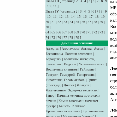
Глава III
[
страница 2
|
3
|
4
|
5
|
6
|
7
|
8
|
9
кат
|
10
|
11
]
МР 
Глава IV
[
страница 2
|
3
|
4
|
5
|
6
|
7
|
8
|
9
обр
|
10
|
11
|
12
|
13
|
14
|
15
|
16
|
17
|
18
|
19
|
нал
20
|
21
|
22
|
23
|
24
|
25
|
26
|
27
|
28
|
29
|
Вос
30
|
64
|
65
|
66
|
67
|
68
|
69
|
70
|
71
|
72
|
73
|
мат
74
|
75
|
76
|
77
|
78
|
79
]
вод
Домашний лечебник
воз
Аллергия
|
Алкоголизм
|
Ангина
|
Астма
|
изд
Бессонница
|
Болезни селезенки
|
ана
Бородавки
|
Бронхиты, плевриты,
пневмония
|
Водянка
|
Укрепление волос
|
Ле
Воспаление яичников
|
Гайморит
|
свя
Гастрит
|
Геморрой
|
Гипертония
|
Гипотония
|
Головная боль
|
Грипп
стр
(простуда)
|
Диабет
|
Желтуха
|
бол
Желчегонные
|
Задержка месячных
|
акт
Запор
|
Камни в желчных протоках и
Агг
печени
|
Камни в почках и мочевом
пузыре
|
Кашель
|
Климакс
|
Лем
Кровотечения носовые
|
Кровотечения
асп
маточные
|
Малокровие (анемия)
|