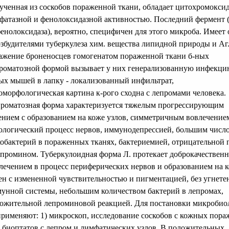
ученная из соскобов пораженной ткани, обладает цитохромоксид
фатазной и фенолоксидазной активностью. Последний фермент (
енолоксидаза), вероятно, специфичен для этого микроба. Имеет
озбудителями туберкулеза хим. вещества липидной природы и Аг
ажение броненосцев гомогенатом пораженной ткани б-ных
роматозной формой вызывает у них генерализованную инфекци
ых мышей в лапку - локализованный инфильтрат,
оморфологическая картина к-рого сходна с лепромами человека.
роматозная форма характеризуется тяжелым прогрессирующим
ением с образованием на коже узлов, симметричным вовлечение
ологический процесс нервов, иммунодепрессией, большим числ
обактерий в пораженных тканях, бактериемией, отрицательной 
епромином. Туберкулоидная форма Л. протекает доброкачественн
лечением в процесс периферических нервов и образованием на 
ен с измененной чувствительностью и пигментацией, без угнете
унной системы, небольшим количеством бактерий в лепромах,
ожительной лепроминовой реакцией. Для постановки микробиол
применяют: 1) микроскоп, исследование соскобов с кожных пор
 биоптатов с лепром и лимфатических узлов. В положительных