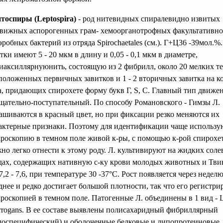
тоспиры (Leptospira)
- род нитевидных спиралевидно извитых
вижных аспорогенных грам- хемоорганотрофных факультативно
эробных бактерий из отряда Spirochaetales (см.). Г+Ц36 -39мол.%.
тки имеют 5 - 20 мкм в длину и 0,05 - 0,1 мкм в диаметре,
иаксиллярнуюнить, состоящую из 2 фибрилл, около 20 мелких т
положенных первичных завитков и 1 - 2 вторичных завитка на к
а, придающих спирохете форму букв Г, S, С. Главный тип движен
щательно-поступательный. По способу Романовского - Гимзы Л.
ашиваются в красный цвет, но при фиксации резко меняются их
актерные признаки. Поэтому для идентификации чаще использу
роскопию в темном поле живой к-ры, с помощью к-рой спирохе
но легко отнести к этому роду. Л. культивируют на жидких сол
дах, содержащих нативную с-ку крови молодых животных и Тви
7,2 - 7,6, при температуре 30 -37°С. Рост появляется через недел
днее и редко достигает большой плотности, так что его регистр
роскопией в темном поле. Патогенные Л. объединены в 1 вид - L
errogans. В ее составе выявлены полисахаридный фибриллярный
доспецифический) и оболочечные белковые и липопротеиновые