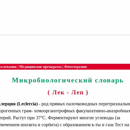
болевания
|
Медицинские препараты
|
Фитотерапия
Микробиологический словарь
( Лек - Леп )
лерция (Leclercia)
- род прямых палочковидных перитрихиаль
орогенных грам- хемоорганотрофных факультативно-анаэробны
терий. Растут при 37°С. Ферментируют многие углеводы (за
лючением инозита и сорбита) с образованием к-ты и газа Тест на