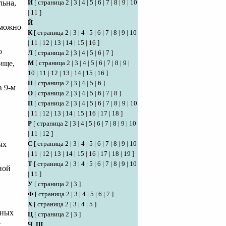
льна,
И
[
страница 2
|
3
|
4
|
5
|
6
|
7
|
8
|
9
|
10
|
11
]
Й
зможно
К
[
страница 2
|
3
|
4
|
5
|
6
|
7
|
8
|
9
|
10
|
11
|
12
|
13
|
14
|
15
|
16
]
о
Л
[
страница 2
|
3
|
4
|
5
|
6
|
7
]
ище,
М
[
страница 2
|
3
|
4
|
5
|
6
|
7
|
8
|
9
|
10
|
11
|
12
|
13
|
14
|
15
|
16
]
Н
[
страница 2
|
3
|
4
|
5
|
6
]
в 9-м
О
[
страница 2
|
3
|
4
|
5
|
6
|
7
|
8
]
П
[
страница 2
|
3
|
4
|
5
|
6
|
7
|
8
|
9
|
10
|
11
|
12
|
13
|
14
|
15
|
16
|
17
|
18
]
Р
[
страница 2
|
3
|
4
|
5
|
6
|
7
|
8
|
9
|
10
|
11
|
12
]
ых
С
[
страница 2
|
3
|
4
|
5
|
6
|
7
|
8
|
9
|
10
|
11
|
12
|
13
|
14
|
15
|
16
|
17
|
18
|
19
]
Т
[
страница 2
|
3
|
4
|
5
|
6
|
7
|
8
|
9
|
10
ной
|
11
]
У
[
страница 2
|
3
]
Ф
[
страница 2
|
3
|
4
|
5
|
6
|
7
]
Х
[
страница 2
|
3
|
4
|
5
]
жных
Ц
[
страница 2
|
3
]
х
Ч
,
Ш