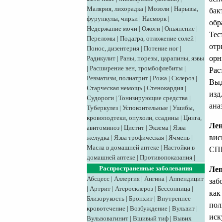
Малярия, лихорадка
|
Мозоли
|
Нарывы,
бак
фурункулы, чирьи
|
Насморк
|
обр
Недержание мочи
|
Ожоги
|
Опьянение
|
Тес
Переломы
|
Подагра, отложение солей
|
отр
Понос, дизентерия
|
Потение ног
|
орн
Радикулит
|
Раны, порезы, царапины, язвы
|
Расширение вен, тромбофлебиты
|
Рас
Ревматизм, полиатрит
|
Рожа
|
Склероз
|
Выд
Старческая немощь
|
Стенокардия
|
изд
Судороги
|
Тонизирующие средства
|
ана
Туберкулез
|
Успокоительные
|
Ушибы,
кровоподтеки, опухоли, ссадины
|
Цинга,
Лен
авитоминоз
|
Цистит
|
Экзема
|
Язва
вис
желудка
|
Язва трофическая
|
Ячмень
|
Масла в домашней аптеке
|
Настойки в
СП
домашней аптеке
|
Противопоказания
|
Распространенные заболевания
Леп
Абсцесс
|
Аллергия
|
Ангина
|
Аппендицит
заб
|
Артрит
|
Атеросклероз
|
Бессонница
|
как
Близорукость
|
Бронхит
|
Внутреннее
пол
кровотечение
|
Возбуждение
|
Вульвит
|
иск
Вульвовагинит
|
Вшивый тиф
|
Вывих