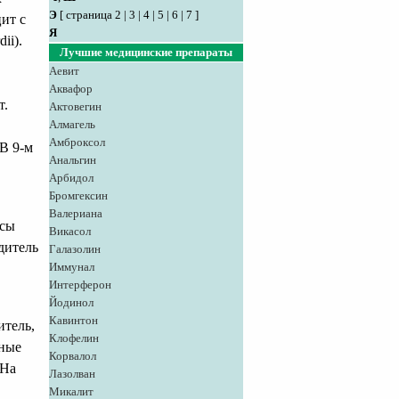
Э
[
страница 2
|
3
|
4
|
5
|
6
|
7
]
ит с
Я
ii).
Лучшие медицинские препараты
Аевит
Аквафор
т.
Актовегин
Алмагель
Амброксол
В 9-м
Анальгин
Арбидол
Бромгексин
Валериана
усы
Викасол
дитель
Галазолин
Иммунал
Интерферон
Йодинол
Кавинтон
итель,
Клофелин
нные
Корвалол
 На
Лазолван
Микалит