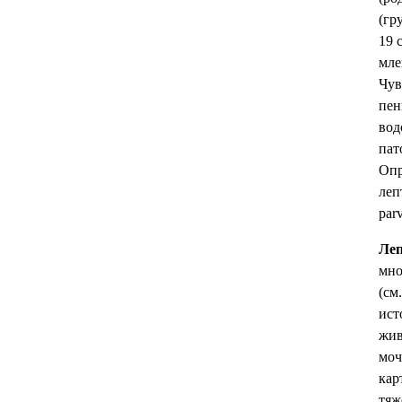
(гр
19 
мле
Чув
пен
вод
пат
Опр
лепт
parv
Ле
мно
(см
ист
жив
моч
кар
тяж