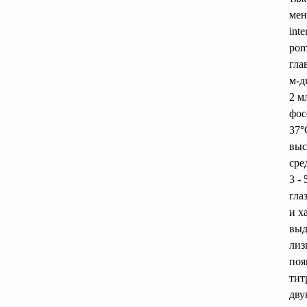
мен
int
pom
гла
м-д
2 м
фос
37°
выс
сре
3 -
гла
и х
выд
лиз
поя
тит
дву