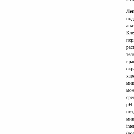
Леп
под
ана
Кле
пер
рас
тел
вра
окр
хар
мик
мож
сре
рН 
поз
мик
int
(ро