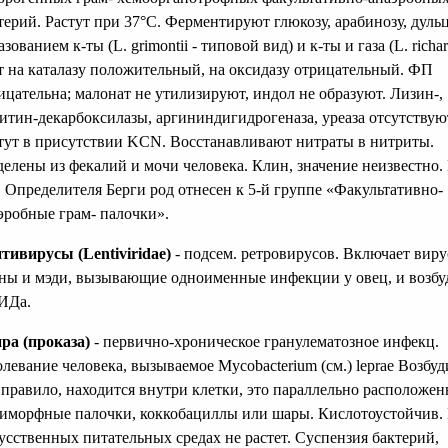
терий. Растут при 37°С. Ферментируют глюкозу, арабинозу, дульц
азованием к-ты (L. grimontii - типовой вид) и к-ты и газа (L. richard
т на каталазу положительный, на оксидазу отрицательный. ФП
ицательна; малонат не утилизируют, индол не образуют. Лизин-,
итин-декарбоксилазы, аргининдигидрогеназа, уреаза отсутствую
тут в присутствии KCN. Восстанавливают нитраты в нитриты.
елены из фекалий и мочи человека. Клин, значение неизвестно. 
. Определителя Берги род отнесен к 5-й группе «Факультативно-
эробные грам- палочки».
тивирусы (Lentiviridae)
- подсем. ретровирусов. Включает вир
ны и мэди, вызывающие одноименные инфекции у овец, и возбу
ИДа.
ра (проказа)
- первично-хроническое гранулематозное инфекц.
олевание человека, вызываемое Mycobacterium (см.) leprae Возбуд
 правило, находится внутри клетки, это параллельно расположе
иморфные палочки, коккобациллы или шары. Кислотоустойчив.
усственных питательных средах не растет. Суспензия бактерий,