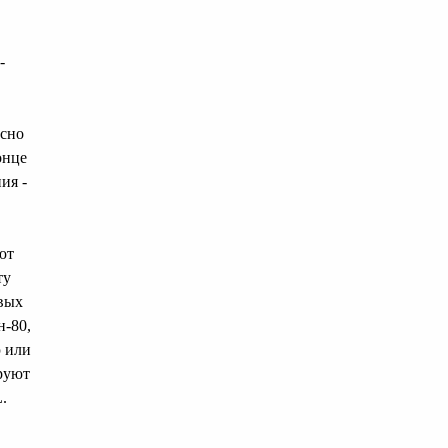
-
есно
онце
ия -
ют
ту
евых
н-80,
ю или
ируют
.