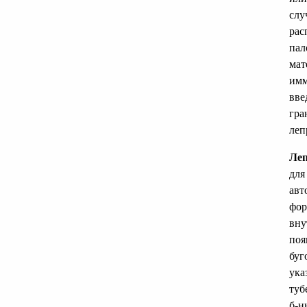
слу
рас
пал
мат
имм
вве
гра
леп
Леп
для
авт
фор
вну
поя
буг
ука
туб
б-н