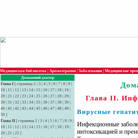
Медицинская библиотека
|
Ароматерапия
|
Заболевания
|
Медицинские пре
Домашний доктор
Дом
Глава I
[
страница 2
|
3
|
4
|
5
|
6
|
7
|
8
|
9
|
10
|
11
|
12
|
13
|
14
|
15
|
16
|
17
|
18
|
19
|
20
|
21
|
22
|
23
|
24
|
25
|
26
|
27
|
28
|
29
|
Глава II. Ин
30
|
31
|
32
|
33
|
34
|
35
|
36
|
37
|
38
|
39
|
40
|
41
|
42
|
43
|
44
|
45
|
46
|
47
|
48
|
49
|
Вирусные гепати
50
]
Глава II
[
страница 2
|
3
|
4
|
5
|
6
|
7
|
8
|
9
|
Инфекционные заболе
10
|
11
|
12
|
13
|
14
|
15
|
16
|
17
|
18
|
19
|
интоксикацией и пре
20
|
21
|
22
]