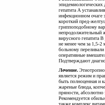
эпидемиологических 
гепатита А устанавли
инфекционном очаге з
короткий пред-желту
гриппоподобному вари
непродолжительный ж
вирусного гепатита В 
не менее чем за 1,5-2
больному переливали 
оперативные вмешател
Подтверждают диагно
Лечение.
Этиотропной
является режим и пра
быть полноценная и к
жареные блюда, копче
пряности, абсолютно 
Рекомендуется обильно
также комплекс витам