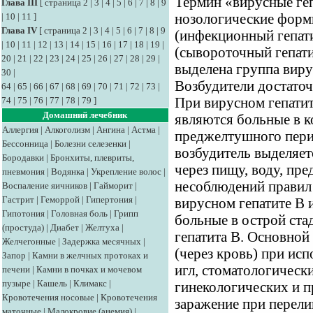
Термин «вирусные ге
Глава III
[
страница 2
|
3
|
4
|
5
|
6
|
7
|
8
|
9
|
10
|
11
]
нозологические форм
Глава IV
[
страница 2
|
3
|
4
|
5
|
6
|
7
|
8
|
9
(инфекционный гепати
|
10
|
11
|
12
|
13
|
14
|
15
|
16
|
17
|
18
|
19
|
(сывороточный гепати
20
|
21
|
22
|
23
|
24
|
25
|
26
|
27
|
28
|
29
|
выделена группа виру
30
|
Возбудители достаточ
64
|
65
|
66
|
67
|
68
|
69
|
70
|
71
|
72
|
73
|
74
|
75
|
76
|
77
|
78
|
79
]
При вирусном гепати
Домашний лечебник
являются больные в к
Аллергия
|
Алкоголизм
|
Ангина
|
Астма
|
преджелтушного перио
Бессонница
|
Болезни селезенки
|
возбудитель выделяет
Бородавки
|
Бронхиты, плевриты,
через пищу, воду, пр
пневмония
|
Водянка
|
Укрепление волос
|
несоблюдений правил 
Воспаление яичников
|
Гайморит
|
Гастрит
|
Геморрой
|
Гипертония
|
вирусном гепатите В
Гипотония
|
Головная боль
|
Грипп
больные в острой стад
(простуда)
|
Диабет
|
Желтуха
|
гепатита В. Основной
Желчегонные
|
Задержка месячных
|
(через кровь) при ис
Запор
|
Камни в желчных протоках и
игл, стоматологическ
печени
|
Камни в почках и мочевом
пузыре
|
Кашель
|
Климакс
|
гинекологических и п
Кровотечения носовые
|
Кровотечения
заражение при перели
маточные
|
Малокровие (анемия)
|