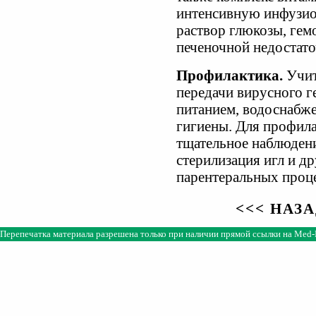
интенсивную инфузи
раствор глюкозы, гемо
печеночной недостат
Профилактика.
Учит
передачи вирусного г
питанием, водоснабж
гигиены. Для профила
тщательное наблюдени
стерилизация игл и д
парентеральных проц
<<< НАЗ
Перепечатка материала разрешена только при наличии прямой ссылки на
Med-