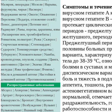
Малярия, лихорадка
|
Мозоли
|
Нарывы,
Симптомы и течение
фурункулы, чирьи
|
Насморк
|
вирусном гепатите А к
Недержание мочи
|
Ожоги
|
Опьянение
|
вирусном гепатите В -
Переломы
|
Подагра, отложение солей
|
протекает циклически
Понос, дизентерия
|
Потение ног
|
Радикулит
|
Раны, порезы, царапины, язвы
периодов - преджелту
|
Расширение вен, тромбофлебиты
|
желтушного, переход
Ревматизм, полиатрит
|
Рожа
|
Склероз
|
Преджелтушный перио
Старческая немощь
|
Стенокардия
|
половины больных пр
Судороги
|
Тонизирующие средства
|
варианта, характери
Туберкулез
|
Успокоительные
|
Ушибы,
кровоподтеки, опухоли, ссадины
|
Цинга,
тела до 38-39 °С, оз
авитоминоз
|
Цистит
|
Экзема
|
Язва
болями в суставах и м
желудка
|
Язва трофическая
|
Ячмень
|
диспепсическом вариа
Масла в домашней аптеке
|
Настойки в
боль и тяжесть в под
домашней аптеке
|
Противопоказания
|
аппетита, тошнота, рв
Распространенные заболевания
астеновегетативном в
Абсцесс
|
Аллергия
|
Ангина
|
Аппендицит
|
Артрит
|
Атеросклероз
|
Бессонница
|
нормальной, отмечаетс
Близорукость
|
Бронхит
|
Внутреннее
раздражительность, 
кровотечение
|
Возбуждение
|
Вульвит
|
работоспособности и
Вульвовагинит
|
Вшивый тиф
|
Вывих