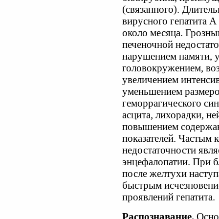
(связанного). Длител
вирусного гепатита А 
около месяца. Грозны
печеночной недостат
нарушением памяти, 
головокружением, во
увеличением интенси
уменьшением размеро
геморрагического син
асцита, лихорадки, н
повышением содержан
показателей. Частым 
недостаточности явля
энцефалопатии. При б
после желтухи наступ
быстрым исчезновени
проявлений гепатита.
Распознавание.
Основ