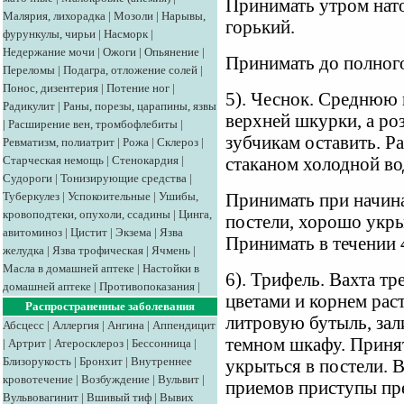
Принимать утром натощ
Малярия, лихорадка
|
Мозоли
|
Нарывы,
горький.
фурункулы, чирьи
|
Насморк
|
Недержание мочи
|
Ожоги
|
Опьянение
|
Принимать до полног
Переломы
|
Подагра, отложение солей
|
Понос, дизентерия
|
Потение ног
|
5). Чеснок. Среднюю 
Радикулит
|
Раны, порезы, царапины, язвы
верхней шкурки, а р
|
Расширение вен, тромбофлебиты
|
зубчикам оставить. Р
Ревматизм, полиатрит
|
Рожа
|
Склероз
|
Старческая немощь
|
Стенокардия
|
стаканом холодной во
Судороги
|
Тонизирующие средства
|
Туберкулез
|
Успокоительные
|
Ушибы,
Принимать при начина
кровоподтеки, опухоли, ссадины
|
Цинга,
постели, хорошо укрыт
авитоминоз
|
Цистит
|
Экзема
|
Язва
Принимать в течении 
желудка
|
Язва трофическая
|
Ячмень
|
Масла в домашней аптеке
|
Настойки в
6). Трифель. Вахта тр
домашней аптеке
|
Противопоказания
|
цветами и корнем рас
Распространенные заболевания
литровую бутыль, зал
Абсцесс
|
Аллергия
|
Ангина
|
Аппендицит
темном шкафу. Принят
|
Артрит
|
Атеросклероз
|
Бессонница
|
Близорукость
|
Бронхит
|
Внутреннее
укрыться в постели. В
кровотечение
|
Возбуждение
|
Вульвит
|
приемов приступы пр
Вульвовагинит
|
Вшивый тиф
|
Вывих