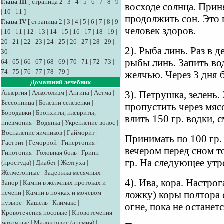
Глава III
[
страница 2
|
3
|
4
|
5
|
6
|
7
|
8
|
9
восходе солнца. Приня
|
10
|
11
]
продолжить сон. Это 
Глава IV
[
страница 2
|
3
|
4
|
5
|
6
|
7
|
8
|
9
человек здоров.
|
10
|
11
|
12
|
13
|
14
|
15
|
16
|
17
|
18
|
19
|
20
|
21
|
22
|
23
|
24
|
25
|
26
|
27
|
28
|
29
|
2). Рыба линь. Раз в 
30
|
рыбы линь. Запить во
64
|
65
|
66
|
67
|
68
|
69
|
70
|
71
|
72
|
73
|
74
|
75
|
76
|
77
|
78
|
79
]
желчью. Через 3 дня 
Домашний лечебник
Аллергия
|
Алкоголизм
|
Ангина
|
Астма
|
3). Петрушка, зелень.
Бессонница
|
Болезни селезенки
|
пропустить через мяс
Бородавки
|
Бронхиты, плевриты,
влить 150 гр. водки, 
пневмония
|
Водянка
|
Укрепление волос
|
Воспаление яичников
|
Гайморит
|
Принимать по 100 гр.
Гастрит
|
Геморрой
|
Гипертония
|
вечером перед сном т
Гипотония
|
Головная боль
|
Грипп
гр. На следующее утро
(простуда)
|
Диабет
|
Желтуха
|
Желчегонные
|
Задержка месячных
|
4). Ива, кора. Настр
Запор
|
Камни в желчных протоках и
печени
|
Камни в почках и мочевом
ложку) коры полтора 
пузыре
|
Кашель
|
Климакс
|
огне, пока не останетс
Кровотечения носовые
|
Кровотечения
маточные
|
Малокровие (анемия)
|