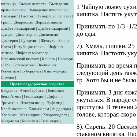
ключицы
|
Вывих челюсти
|
Выпадение
1 Чайную ложку сухих
прямой кишки
|
Выпадение пуповины
|
кипятка. Настять укут
Гайморит
|
Гастрит
|
Геморрой
|
Гепатит
|
Грипп
|
Депрессия
|
Дерматомиозит
|
Принимать по 1/3 -1/2
Диабет несахарный
|
Диабет сахарный
|
до еды.
Диарея
|
Дизентерия
|
Диспепсия
|
Дифтерия
|
Дуоденит
|
Желтуха
|
Запор
|
7). Хмель, шишки. 25
Икота
|
Интубация трахеи
|
Инфаркт
кипятка. Настоять уку
легкого
|
Инфаркт миокарда
|
Ишемический инсульт
|
Кашель
|
Насморк
Принимать во время пр
|
ОРЗ
|
Остеоартроз
|
Пневмония
|
Ревматизм
|
Туберкулез
|
Язва желудка
|
следующий день также
Ячмень
|
гр. Хотя бы и не было
Противосудорожные средства
Введение
|
Фенобарбитал
|
Бензонал
|
Принимать 3 дня лежа
Бензобамил
|
Гексамидин
|
Дифенин
|
укутаться. В народе 
Триметин
|
Этосуксимид
|
Пуфемид
|
приступы. В течении 2
Карбамазепин
|
Клоназепам
|
Ацедипрол
|
голове, которая скоро
Хлоракон
|
Метиндион
|
Хлоралгидрат
|
Мидокалм
|
Баклофен
|
Тизанидин
|
8). Сирень. 20 Свежих
стаканом кипятка. Нас