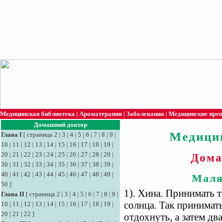
Медицинская библиотека
|
Ароматерапия
|
Заболевания
|
Медицинские пре
Домашний доктор
Медици
Глава I
[
страница 2
|
3
|
4
|
5
|
6
|
7
|
8
|
9
|
10
|
11
|
12
|
13
|
14
|
15
|
16
|
17
|
18
|
19
|
20
|
21
|
22
|
23
|
24
|
25
|
26
|
27
|
28
|
29
|
Дома
30
|
31
|
32
|
33
|
34
|
35
|
36
|
37
|
38
|
39
|
40
|
41
|
42
|
43
|
44
|
45
|
46
|
47
|
48
|
49
|
Маля
50
]
1). Хина. Принимать 
Глава II
[
страница 2
|
3
|
4
|
5
|
6
|
7
|
8
|
9
|
солнца. Так принимать
10
|
11
|
12
|
13
|
14
|
15
|
16
|
17
|
18
|
19
|
20
|
21
|
22
]
отдохнуть, а затем дв