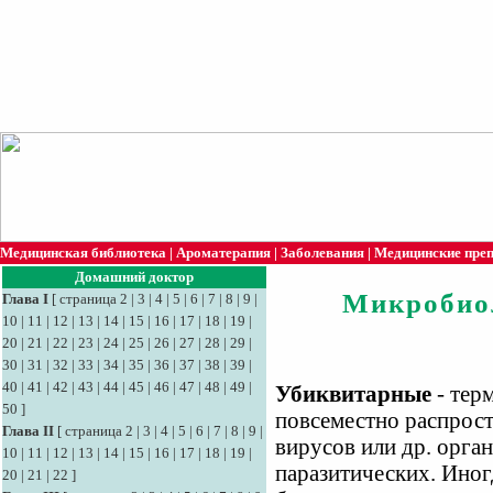
Медицинская библиотека
|
Ароматерапия
|
Заболевания
|
Медицинские пре
Домашний доктор
Микробио
Глава I
[
страница 2
|
3
|
4
|
5
|
6
|
7
|
8
|
9
|
10
|
11
|
12
|
13
|
14
|
15
|
16
|
17
|
18
|
19
|
20
|
21
|
22
|
23
|
24
|
25
|
26
|
27
|
28
|
29
|
30
|
31
|
32
|
33
|
34
|
35
|
36
|
37
|
38
|
39
|
40
|
41
|
42
|
43
|
44
|
45
|
46
|
47
|
48
|
49
|
Убиквитарные
- тер
50
]
повсеместно распрост
Глава II
[
страница 2
|
3
|
4
|
5
|
6
|
7
|
8
|
9
|
вирусов или др. орган
10
|
11
|
12
|
13
|
14
|
15
|
16
|
17
|
18
|
19
|
паразитических. Иног
20
|
21
|
22
]