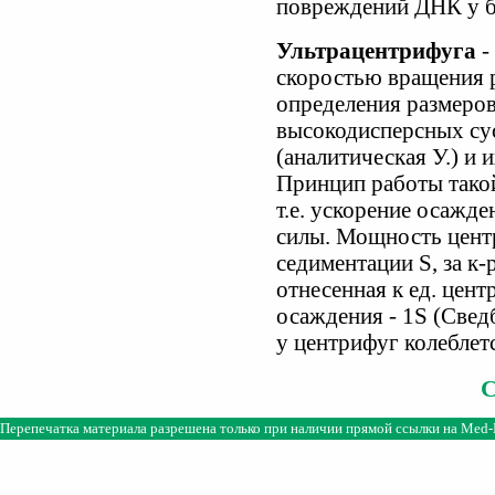
повреждений ДНК у б
Ультрацентрифуга
-
скоростью вращения р
определения размеров
высокодисперсных су
(аналитическая У.) и 
Принцип работы такой
т.е. ускорение осажд
силы. Мощность цент
седиментации S, за к
отнесенная к ед. цент
осаждения - 1S (Сведб
у центрифуг колеблетс
Перепечатка материала разрешена только при наличии прямой ссылки на
Med-