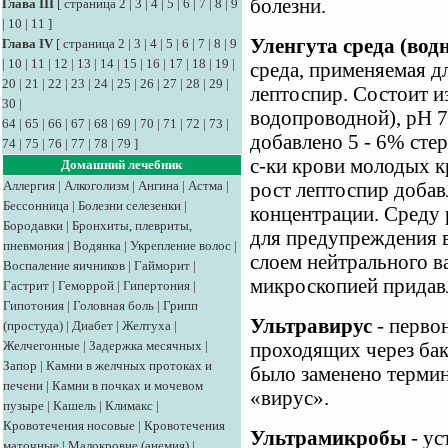
болезни.
Глава III
[
страница 2
|
3
|
4
|
5
|
6
|
7
|
8
|
9
|
10
|
11
]
Уленгута среда (вод
Глава IV
[
страница 2
|
3
|
4
|
5
|
6
|
7
|
8
|
9
|
10
|
11
|
12
|
13
|
14
|
15
|
16
|
17
|
18
|
19
|
среда, применяемая д
20
|
21
|
22
|
23
|
24
|
25
|
26
|
27
|
28
|
29
|
лептоспир. Состоит и
30
|
водопроводной), рН 7,
64
|
65
|
66
|
67
|
68
|
69
|
70
|
71
|
72
|
73
|
добавлено 5 - 6% сте
74
|
75
|
76
|
77
|
78
|
79
]
с-ки крови молодых к
Домашний лечебник
Аллергия
|
Алкоголизм
|
Ангина
|
Астма
|
рост лептоспир добав
Бессонница
|
Болезни селезенки
|
концентрации. Среду 
Бородавки
|
Бронхиты, плевриты,
для предупреждения 
пневмония
|
Водянка
|
Укрепление волос
|
слоем нейтрального в
Воспаление яичников
|
Гайморит
|
микроскопией придавл
Гастрит
|
Геморрой
|
Гипертония
|
Гипотония
|
Головная боль
|
Грипп
Ультравирус
- первон
(простуда)
|
Диабет
|
Желтуха
|
Желчегонные
|
Задержка месячных
|
проходящих через ба
Запор
|
Камни в желчных протоках и
было заменено терми
печени
|
Камни в почках и мочевом
«вирус».
пузыре
|
Кашель
|
Климакс
|
Кровотечения носовые
|
Кровотечения
Ультрамикробы
- ус
маточные
|
Малокровие (анемия)
|