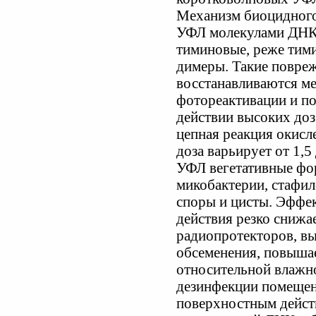
Механизм биоцидного
УФЛ молекулами ДНК, 
тиминовые, реже тим
димеры. Такие повр
восстанавливаются м
фотореактивации и п
действии высоких до
цепная реакция окисл
доза варьирует от 1,
УФЛ вегетативные фо
микобактерии, стафил
споры и цисты. Эффе
действия резко снижае
радиопротекторов, в
обсеменения, повышае
относительной влажн
дезинфекции помещени
поверхностным дейст