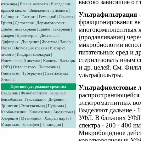
высоко зависящие от 
ключицы
|
Вывих челюсти
|
Выпадение
прямой кишки
|
Выпадение пуповины
|
Ультрафильтрация
-
Гайморит
|
Гастрит
|
Геморрой
|
Гепатит
|
фракционирования в
Грипп
|
Депрессия
|
Дерматомиозит
|
многокомпонентных ж
Диабет несахарный
|
Диабет сахарный
|
Диарея
|
Дизентерия
|
Диспепсия
|
(продавливания) чере
Дифтерия
|
Дуоденит
|
Желтуха
|
Запор
|
микробиологии испол
Икота
|
Интубация трахеи
|
Инфаркт
питательных сред и др
легкого
|
Инфаркт миокарда
|
стерилизовать иным с
Ишемический инсульт
|
Кашель
|
Насморк
и др. целей. См. Фил
|
ОРЗ
|
Остеоартроз
|
Пневмония
|
Ревматизм
|
Туберкулез
|
Язва желудка
|
ультрафильтры.
Ячмень
|
Ультрафиолетовые 
Противосудорожные средства
Введение
|
Фенобарбитал
|
Бензонал
|
распространяющейся в
Бензобамил
|
Гексамидин
|
Дифенин
|
электромагнитных вол
Триметин
|
Этосуксимид
|
Пуфемид
|
Выделяют дальние - 1
Карбамазепин
|
Клоназепам
|
Ацедипрол
|
УФЛ. В ближних УФЛ 
Хлоракон
|
Метиндион
|
Хлоралгидрат
|
спектра - 200 - 400 н
Мидокалм
|
Баклофен
|
Тизанидин
|
Микробоцидное дейст
коротковолновых УФЛ,