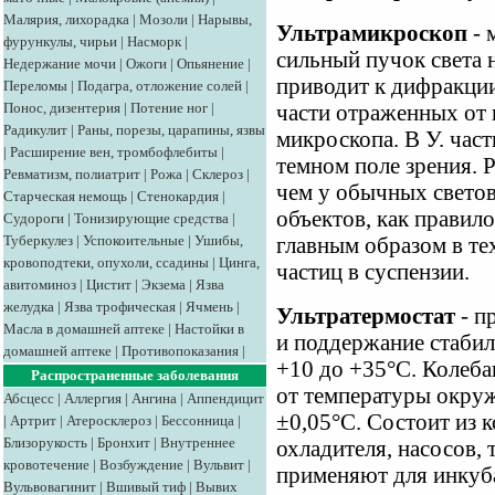
Малярия, лихорадка
|
Мозоли
|
Нарывы,
Ультрамикроскоп
- 
фурункулы, чирьи
|
Насморк
|
сильный пучок света н
Недержание мочи
|
Ожоги
|
Опьянение
|
приводит к дифракции
Переломы
|
Подагра, отложение солей
|
Понос, дизентерия
|
Потение ног
|
части отраженных от 
Радикулит
|
Раны, порезы, царапины, язвы
микроскопа. В У. час
|
Расширение вен, тромбофлебиты
|
темном поле зрения. 
Ревматизм, полиатрит
|
Рожа
|
Склероз
|
чем у обычных светов
Старческая немощь
|
Стенокардия
|
объектов, как правил
Судороги
|
Тонизирующие средства
|
Туберкулез
|
Успокоительные
|
Ушибы,
главным образом в те
кровоподтеки, опухоли, ссадины
|
Цинга,
частиц в суспензии.
авитоминоз
|
Цистит
|
Экзема
|
Язва
желудка
|
Язва трофическая
|
Ячмень
|
Ультратермостат
- п
Масла в домашней аптеке
|
Настойки в
и поддержание стабил
домашней аптеке
|
Противопоказания
|
+10 до +35°С. Колеба
Распространенные заболевания
от температуры окру
Абсцесс
|
Аллергия
|
Ангина
|
Аппендицит
±0,05°С. Состоит из к
|
Артрит
|
Атеросклероз
|
Бессонница
|
Близорукость
|
Бронхит
|
Внутреннее
охладителя, насосов,
кровотечение
|
Возбуждение
|
Вульвит
|
применяют для инкуба
Вульвовагинит
|
Вшивый тиф
|
Вывих