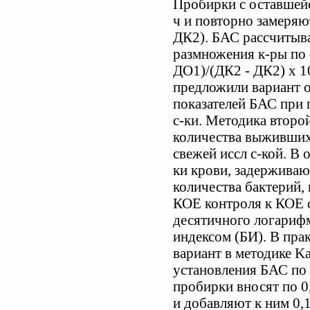
Пробирки с оставшей
ч и повторно замеряю
ДК2). БАС рассчитыв
размножения к-ры по 
ДО1)/(ДК2 - ДК2) х 1
предложили вариант о
показателей БАС при
с-ки. Методика второ
количества выживших
свежей иссл с-кой. В 
ки крови, задержива
количества бактерий,
КОЕ контроля к КОЕ 
десятичного логариф
индексом (БИ). В пра
вариант в методике Kar
установления БАС по 
пробирки вносят по 0,
и добавляют к ним 0,