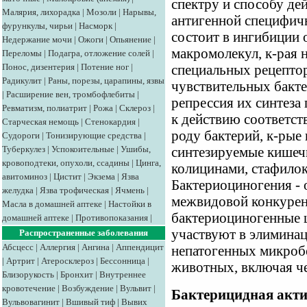
спектру и способу дей
Малярия, лихорадка
|
Мозоли
|
Нарывы,
антигенной специфичн
фурункулы, чирьи
|
Насморк
|
состоит в ингибиции 
Недержание мочи
|
Ожоги
|
Опьянение
|
макромолекул, к-рая н
Переломы
|
Подагра, отложение солей
|
Понос, дизентерия
|
Потение ног
|
специальных рецептор
Радикулит
|
Раны, порезы, царапины, язвы
чувствительных бакте
|
Расширение вен, тромбофлебиты
|
репрессия их синтеза
Ревматизм, полиатрит
|
Рожа
|
Склероз
|
к действию соответст
Старческая немощь
|
Стенокардия
|
роду бактерий, к-рые 
Судороги
|
Тонизирующие средства
|
Туберкулез
|
Успокоительные
|
Ушибы,
синтезируемые кишеч
кровоподтеки, опухоли, ссадины
|
Цинга,
колицинами, стафилок
авитоминоз
|
Цистит
|
Экзема
|
Язва
Бактериоциногения - 
желудка
|
Язва трофическая
|
Ячмень
|
межвидовой конкуренц
Масла в домашней аптеке
|
Настойки в
бактериоциногенные
домашней аптеке
|
Противопоказания
|
участвуют в элимина
Распространенные заболевания
Абсцесс
|
Аллергия
|
Ангина
|
Аппендицит
непатогенных микробо
|
Артрит
|
Атеросклероз
|
Бессонница
|
животных, включая че
Близорукость
|
Бронхит
|
Внутреннее
кровотечение
|
Возбуждение
|
Вульвит
|
Бактерицидная акти
Вульвовагинит
|
Вшивый тиф
|
Вывих