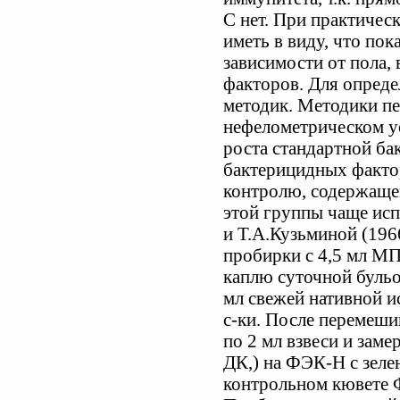
С нет. При практичес
иметь в виду, что пок
зависимости от пола, 
факторов. Для опред
методик. Методики п
нефелометрическом у
роста стандартной ба
бактерицидных фактор
контролю, содержащем
этой группы чаще ис
и Т.А.Кузьминой (196
пробирки с 4,5 мл МП
каплю суточной бульо
мл свежей нативной ис
с-ки. После перемеши
по 2 мл взвеси и зам
ДК,) на ФЭК-Н с зел
контрольном кювете Ф