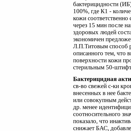
бактерицидности (ИБ)
100%, где К1 - колич
кожи соответственно с
через 15 мин после н
здоровых людей соста
экономичен предложе
Л.П.Титовым способ р
описанного тем, что 
поверхности кожи про
стерильным 50-штифт
Бактерицидная акти
св-во свежей с-ки кр
внесенных в нее бакт
или совокупным дейст
др. менее идентифиц
соотносительного зн
показало, что инакти
снижает БАС, добавле