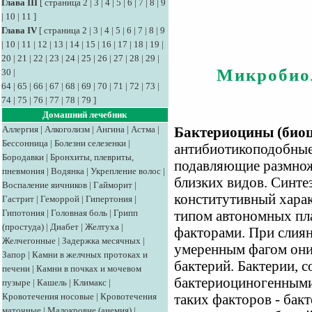
Глава III
[
страница 2
|
3
|
4
|
5
|
6
|
7
|
8
|
9
|
10
|
11
]
Глава IV
[
страница 2
|
3
|
4
|
5
|
6
|
7
|
8
|
9
|
10
|
11
|
12
|
13
|
14
|
15
|
16
|
17
|
18
|
19
|
20
|
21
|
22
|
23
|
24
|
25
|
26
|
27
|
28
|
29
|
Микробио
30
|
64
|
65
|
66
|
67
|
68
|
69
|
70
|
71
|
72
|
73
|
74
|
75
|
76
|
77
|
78
|
79
]
Домашний лечебник
Аллергия
|
Алкоголизм
|
Ангина
|
Астма
|
Бактериоцины (био
Бессонница
|
Болезни селезенки
|
антибиотикоподобные
Бородавки
|
Бронхиты, плевриты,
подавляющие размнож
пневмония
|
Водянка
|
Укрепление волос
|
близких видов. Синте
Воспаление яичников
|
Гайморит
|
конститутивный хара
Гастрит
|
Геморрой
|
Гипертония
|
Гипотония
|
Головная боль
|
Грипп
типом автономных пл
(простуда)
|
Диабет
|
Желтуха
|
факторами. При слия
Желчегонные
|
Задержка месячных
|
умеренным фагом они
Запор
|
Камни в желчных протоках и
бактерий. Бактерии, 
печени
|
Камни в почках и мочевом
бактериоциногенными,
пузыре
|
Кашель
|
Климакс
|
Кровотечения носовые
|
Кровотечения
таких факторов - бак
маточные
|
Малокровие (анемия)
|