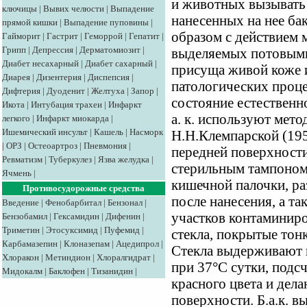
и животных вызывать
ключицы
|
Вывих челюсти
|
Выпадение
нанесенных на нее бак
прямой кишки
|
Выпадение пуповины
|
образом с действием 
Гайморит
|
Гастрит
|
Геморрой
|
Гепатит
|
Грипп
|
Депрессия
|
Дерматомиозит
|
выделяемых потовыми
Диабет несахарный
|
Диабет сахарный
|
присуща живой коже 
Диарея
|
Дизентерия
|
Диспепсия
|
патологических проце
Дифтерия
|
Дуоденит
|
Желтуха
|
Запор
|
состояние естественн
Икота
|
Интубация трахеи
|
Инфаркт
а. к. используют мет
легкого
|
Инфаркт миокарда
|
Ишемический инсульт
|
Кашель
|
Насморк
Н.Н.Клемпарской (195
|
ОРЗ
|
Остеоартроз
|
Пневмония
|
передней поверхност
Ревматизм
|
Туберкулез
|
Язва желудка
|
стерильным тампоном
Ячмень
|
кишечной палочки, ра
Противосудорожные средства
после нанесения, а та
Введение
|
Фенобарбитал
|
Бензонал
|
участков контаминиро
Бензобамил
|
Гексамидин
|
Дифенин
|
Триметин
|
Этосуксимид
|
Пуфемид
|
стекла, покрытые то
Карбамазепин
|
Клоназепам
|
Ацедипрол
|
Стекла выдерживают в
Хлоракон
|
Метиндион
|
Хлоралгидрат
|
при 37°С сутки, подс
Мидокалм
|
Баклофен
|
Тизанидин
|
красного цвета и дела
поверхности. Б.а.к. в