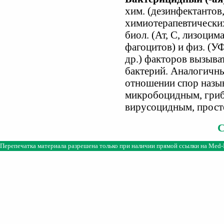
хим. (дезинфектантов,
химиотерапевтических
биол. (Ат, С, лизоцим
фагоцитов) и физ. (У
др.) факторов вызыва
бактерий. Аналогичн
отношении спор назы
микробоцидным, гриб
вирусоцидным, прост
Перепечатка материала разрешена только при наличии прямой ссылки на
Med-