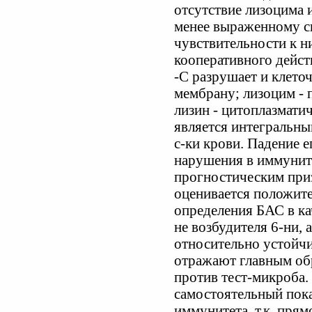
отсутствие лизоцима и
менее выраженному с
чувствительности к н
кооперативного действ
-С разрушает и клето
мембрану; лизоцим - 
лизин - цитоплазмат
является интегральны
с-ки крови. Падение е
нарушения в иммунит
прогностическим при
оценивается положит
определения БАС в ка
не возбудителя 6-ни,
относительно устойчи
отражают главным об
против тест-микроба.
самостоятельный пока
иммунитета, т.к. пря