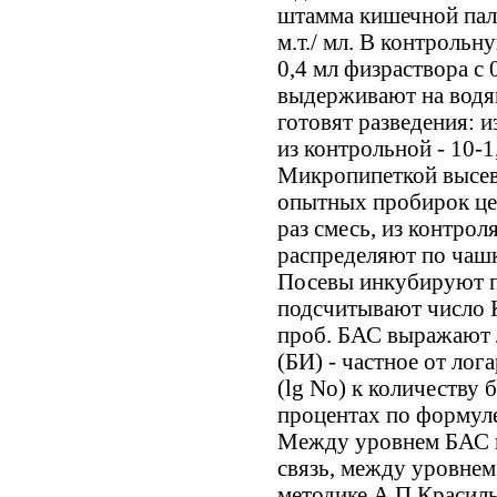
штамма кишечной пал
м.т./ мл. В контроль
0,4 мл физраствора с
выдерживают на водян
готовят разведения: и
из контрольной - 10-1,
Микропипеткой высев
опытных пробирок це
раз смесь, из контроля
распределяют по чаш
Посевы инкубируют пр
подсчитывают число 
проб. БАС выражают 
(БИ) - частное от лог
(lg No) к количеству б
процентах по формуле
Между уровнем БАС и
связь, между уровнем
методике А.П.Красиль