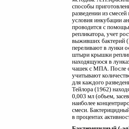
способы приготовлени
разведении из смесей
условия инкубации а
проводится с помощь
репликатора, учет рос
выживших бактерий (Н
переливают в лунки о
штыри крышки реплик
находящуюся в лунках
чашек с МПА. После 
учитывают количество
для каждого разведен
Тейлора (1962) наход
0,003 мл (объем, зас
наиболее концентриро
смеси. Бактерицидны
в процентах активност
Бактерицидный (-ая