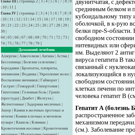
двунитчатая, с дефек
Глава III
[
страница 2
|
3
|
4
|
5
|
6
|
7
|
8
|
9
|
10
|
11
]
срединным белком и п
Глава IV
[
страница 2
|
3
|
4
|
5
|
6
|
7
|
8
|
9
кубоидальному типу 
|
10
|
11
|
12
|
13
|
14
|
15
|
16
|
17
|
18
|
19
|
оболочкой, в к-рую в
20
|
21
|
22
|
23
|
24
|
25
|
26
|
27
|
28
|
29
|
белки пре-S-области.
30
|
свободном состоянии 
64
|
65
|
66
|
67
|
68
|
69
|
70
|
71
|
72
|
73
|
74
|
75
|
76
|
77
|
78
|
79
]
нитевидных или сфери
Домашний лечебник
нм. Выделяют 2 антиг
Аллергия
|
Алкоголизм
|
Ангина
|
Астма
|
вируса гепатита В та
Бессонница
|
Болезни селезенки
|
связанный с нуклеока
Бородавки
|
Бронхиты, плевриты,
локализующийся в нук
пневмония
|
Водянка
|
Укрепление волос
|
Воспаление яичников
|
Гайморит
|
свободном состоянии.
Гастрит
|
Геморрой
|
Гипертония
|
клетках печени по ин
Гипотония
|
Головная боль
|
Грипп
человека гепатит В (см
(простуда)
|
Диабет
|
Желтуха
|
Желчегонные
|
Задержка месячных
|
Гепатит А (болезнь 
Запор
|
Камни в желчных протоках и
распространенное заб
печени
|
Камни в почках и мочевом
механизмом передачи.
пузыре
|
Кашель
|
Климакс
|
Кровотечения носовые
|
Кровотечения
(см.). Заболевание пр
маточные
|
Малокровие (анемия)
|