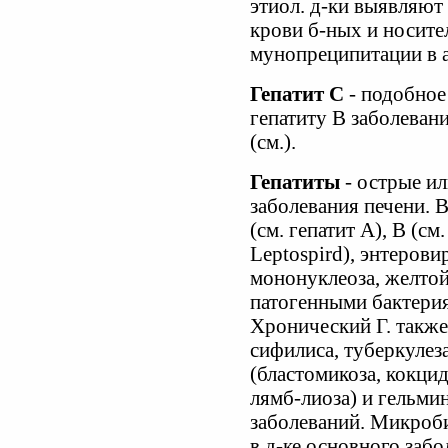
этиол. д-ки выявляют
крови б-ных и носите
мунопреципитации в а
Гепатит С
- подобное
гепатиту В заболеван
(см.).
Гепатиты
- острые и
заболевания печени. 
(см. гепатит А), В (см
Leptospird), энтеров
мононуклеоза, желтой
патогенными бактерия
Хронический Г. также
сифилиса, туберкулез
(бластомикоза, кокци
лямб-лиоза) и гельми
заболеваний. Микроби
в д-ке основного заб