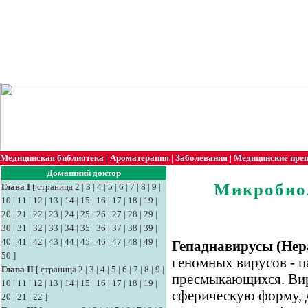
Медицинская библиотека
|
Ароматерапия
|
Заболевания
|
Медицинские пре
Домашний доктор
Микробио
Глава I
[
страница 2
|
3
|
4
|
5
|
6
|
7
|
8
|
9
|
10
|
11
|
12
|
13
|
14
|
15
|
16
|
17
|
18
|
19
|
20
|
21
|
22
|
23
|
24
|
25
|
26
|
27
|
28
|
29
|
30
|
31
|
32
|
33
|
34
|
35
|
36
|
37
|
38
|
39
|
40
|
41
|
42
|
43
|
44
|
45
|
46
|
47
|
48
|
49
|
Гепаднавирусы (Hep
50
]
геномных вирусов - п
Глава II
[
страница 2
|
3
|
4
|
5
|
6
|
7
|
8
|
9
|
пресмыкающихся. Вир
10
|
11
|
12
|
13
|
14
|
15
|
16
|
17
|
18
|
19
|
сферическую форму, 
20
|
21
|
22
]