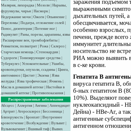
заражения подъемом 
Малярия, лихорадка
|
Мозоли
|
Нарывы,
выраженными симптом
фурункулы, чирьи
|
Насморк
|
дыхательных путей, а 
Недержание мочи
|
Ожоги
|
Опьянение
|
обесцвечивается, моча
Переломы
|
Подагра, отложение солей
|
Понос, дизентерия
|
Потение ног
|
особенно взрослых, 
Радикулит
|
Раны, порезы, царапины, язвы
печени, прежде всего
|
Расширение вен, тромбофлебиты
|
иммунитет длительный
Ревматизм, полиатрит
|
Рожа
|
Склероз
|
носительство не вст
Старческая немощь
|
Стенокардия
|
РИА можно выявить в
Судороги
|
Тонизирующие средства
|
Туберкулез
|
Успокоительные
|
Ушибы,
в с-ке крови.
кровоподтеки, опухоли, ссадины
|
Цинга,
авитоминоз
|
Цистит
|
Экзема
|
Язва
Гепатита В антиген
желудка
|
Язва трофическая
|
Ячмень
|
вируса гепатита В, об
Масла в домашней аптеке
|
Настойки в
б-ных гепатитом В (8
домашней аптеке
|
Противопоказания
|
10%). Выделяют пове
Распространенные заболевания
нуклеокапсидный - Н
Абсцесс
|
Аллергия
|
Ангина
|
Аппендицит
Дейна) - НВе-Аг, а т
|
Артрит
|
Атеросклероз
|
Бессонница
|
Близорукость
|
Бронхит
|
Внутреннее
антигенные субспеци
кровотечение
|
Возбуждение
|
Вульвит
|
антигенном отношени
Вульвовагинит
|
Вшивый тиф
|
Вывих