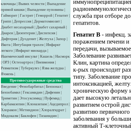
иммунопреципитацией 
ключицы
|
Вывих челюсти
|
Выпадение
радиоиммунологическ
прямой кишки
|
Выпадение пуповины
|
служба при отборе до
Гайморит
|
Гастрит
|
Геморрой
|
Гепатит
|
Грипп
|
Депрессия
|
Дерматомиозит
|
гепатитов.
Диабет несахарный
|
Диабет сахарный
|
Диарея
|
Дизентерия
|
Диспепсия
|
Гепатит В
- инфекц. 
Дифтерия
|
Дуоденит
|
Желтуха
|
Запор
|
поражением печени и
Икота
|
Интубация трахеи
|
Инфаркт
передачи, вызываемое
легкого
|
Инфаркт миокарда
|
Заболевание развивает
Ишемический инсульт
|
Кашель
|
Насморк
Клин, картина опреде
|
ОРЗ
|
Остеоартроз
|
Пневмония
|
Ревматизм
|
Туберкулез
|
Язва желудка
|
к-рых происходит ра
Ячмень
|
типу. Заболевание про
Противосудорожные средства
интоксикацией, желту
Введение
|
Фенобарбитал
|
Бензонал
|
хроническую форму и
Бензобамил
|
Гексамидин
|
Дифенин
|
дает высокую летальн
Триметин
|
Этосуксимид
|
Пуфемид
|
развитием острой дис
Карбамазепин
|
Клоназепам
|
Ацедипрол
|
Хлоракон
|
Метиндион
|
Хлоралгидрат
|
развитию первичного 
Мидокалм
|
Баклофен
|
Тизанидин
|
заболевания у больш
активный Т-клеточны