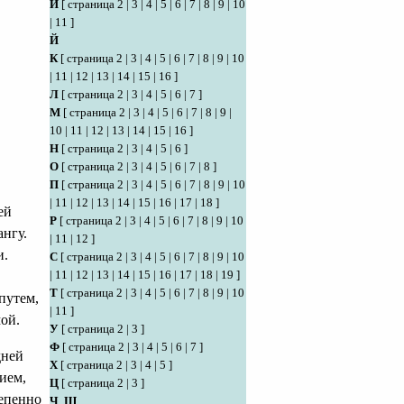
И
[
страница 2
|
3
|
4
|
5
|
6
|
7
|
8
|
9
|
10
|
11
]
Й
К
[
страница 2
|
3
|
4
|
5
|
6
|
7
|
8
|
9
|
10
|
11
|
12
|
13
|
14
|
15
|
16
]
Л
[
страница 2
|
3
|
4
|
5
|
6
|
7
]
М
[
страница 2
|
3
|
4
|
5
|
6
|
7
|
8
|
9
|
10
|
11
|
12
|
13
|
14
|
15
|
16
]
Н
[
страница 2
|
3
|
4
|
5
|
6
]
О
[
страница 2
|
3
|
4
|
5
|
6
|
7
|
8
]
П
[
страница 2
|
3
|
4
|
5
|
6
|
7
|
8
|
9
|
10
|
11
|
12
|
13
|
14
|
15
|
16
|
17
|
18
]
ей
Р
[
страница 2
|
3
|
4
|
5
|
6
|
7
|
8
|
9
|
10
ангу.
|
11
|
12
]
и.
С
[
страница 2
|
3
|
4
|
5
|
6
|
7
|
8
|
9
|
10
|
11
|
12
|
13
|
14
|
15
|
16
|
17
|
18
|
19
]
Т
[
страница 2
|
3
|
4
|
5
|
6
|
7
|
8
|
9
|
10
путем,
|
11
]
ой.
У
[
страница 2
|
3
]
Ф
[
страница 2
|
3
|
4
|
5
|
6
|
7
]
дней
Х
[
страница 2
|
3
|
4
|
5
]
ием,
Ц
[
страница 2
|
3
]
епенно
Ч
,
Ш