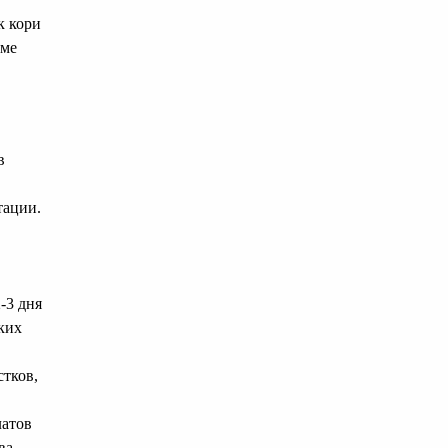
к кори
оме
в
тации.
-3 дня
лких
тков,
латов
ва-