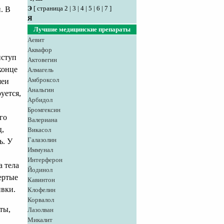
Э
[
страница 2
|
3
|
4
|
5
|
6
|
7
]
. В
Я
Лучшие медицинские препараты
Аевит
Аквафор
иступ
Актовегин
конце
Алмагель
Амброксол
шеи
Анальгин
уется,
Арбидол
Бромгексин
го
Валериана
ц,
Викасол
Галазолин
ь. У
Иммунал
Интерферон
 тела
Йодинол
ертые
Кавинтон
ивки.
Клофелин
Корвалол
ты,
Лазолван
Микалит