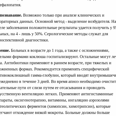
ефалопатия.
познавание.
Возможно только при анализе клинических и
ораторных данных. Основной метод - выделение возбудителя. На
еле заболевания положительные результаты удается получить у 
ьных, на 4 - лишь у 50%. Серологические методы служат для
роспективной диагностики.
ение.
Больных в возрасте до 1 года, а также с осложнениями,
елыми формами коклюша госпитализируют. Остальные могут ле
а. Антибиотики применяют в раннем возрасте, при тяжелых и
ожненных формах. Рекомендуется применять специфический
тивококлюшный гамма-глобулин, который вводят внутримышечн
ежедневно в течение 3 дней. Во время апноэ необходимо очистит
ательные пути от слизи путем ее отсасывания и проводить
усственную вентиляцию легких. Применяют антигистаминные
параты, оксигенотерапию, витамины, ингаляцию аэрозолями
теолитических ферментов (химопсин, химотрипсин), которые
егчают отхождение вязкой мокроты. Больные должны больше