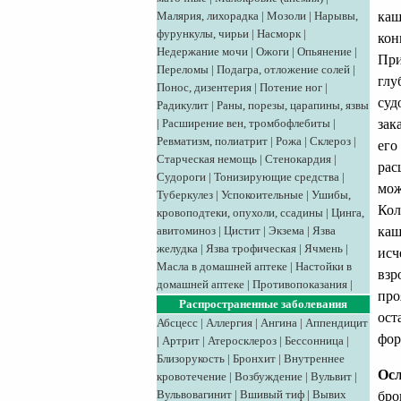
Малярия, лихорадка
|
Мозоли
|
Нарывы,
каш
фурункулы, чирьи
|
Насморк
|
кон
Недержание мочи
|
Ожоги
|
Опьянение
|
При
Переломы
|
Подагра, отложение солей
|
глу
Понос, дизентерия
|
Потение ног
|
суд
Радикулит
|
Раны, порезы, царапины, язвы
|
Расширение вен, тромбофлебиты
|
зак
Ревматизм, полиатрит
|
Рожа
|
Склероз
|
его
Старческая немощь
|
Стенокардия
|
рас
Судороги
|
Тонизирующие средства
|
мож
Туберкулез
|
Успокоительные
|
Ушибы,
Кол
кровоподтеки, опухоли, ссадины
|
Цинга,
авитоминоз
|
Цистит
|
Экзема
|
Язва
каш
желудка
|
Язва трофическая
|
Ячмень
|
исч
Масла в домашней аптеке
|
Настойки в
взр
домашней аптеке
|
Противопоказания
|
про
Распространенные заболевания
ост
Абсцесс
|
Аллергия
|
Ангина
|
Аппендицит
фор
|
Артрит
|
Атеросклероз
|
Бессонница
|
Близорукость
|
Бронхит
|
Внутреннее
Ос
кровотечение
|
Возбуждение
|
Вульвит
|
Вульвовагинит
|
Вшивый тиф
|
Вывих
бро