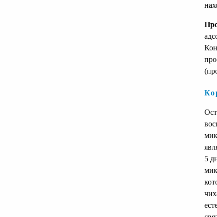
нах
Пр
адс
Кон
про
(пр
Ко
Ост
вос
мик
явл
5 д
мик
кот
чих
ест
свя