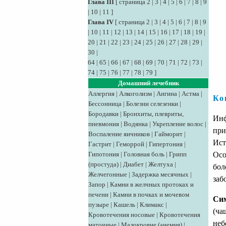
Глава III
[
страница 2
|
3
|
4
|
5
|
6
|
7
|
8
|
9
|
10
|
11
]
Глава IV
[
страница 2
|
3
|
4
|
5
|
6
|
7
|
8
|
9
|
10
|
11
|
12
|
13
|
14
|
15
|
16
|
17
|
18
|
19
|
20
|
21
|
22
|
23
|
24
|
25
|
26
|
27
|
28
|
29
|
30
|
64
|
65
|
66
|
67
|
68
|
69
|
70
|
71
|
72
|
73
|
74
|
75
|
76
|
77
|
78
|
79
]
Домашний лечебник
Аллергия
|
Алкоголизм
|
Ангина
|
Астма
|
Ко
Бессонница
|
Болезни селезенки
|
Бородавки
|
Бронхиты, плевриты,
Инф
пневмония
|
Водянка
|
Укрепление волос
|
при
Воспаление яичников
|
Гайморит
|
Ист
Гастрит
|
Геморрой
|
Гипертония
|
Гипотония
|
Головная боль
|
Грипп
Осо
(простуда)
|
Диабет
|
Желтуха
|
бол
Желчегонные
|
Задержка месячных
|
заб
Запор
|
Камни в желчных протоках и
печени
|
Камни в почках и мочевом
Сим
пузыре
|
Кашель
|
Климакс
|
(ча
Кровотечения носовые
|
Кровотечения
неб
маточные
|
Малокровие (анемия)
|