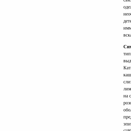
оде
нео
дет
имм
вск
Сим
тип
выд
Кат
каш
сли
лим
на 
роз
обо
пре
эпи
(18