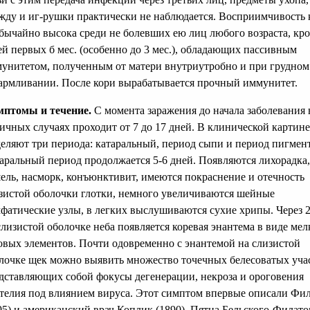
жду и иг-рушки практически не наблюдается. Восприимчивость 
бычайно высока среди не болевших ею лиц любого возраста, кр
ей первых б мес. (особенно до 3 мес.), обладающих пассивным
унитетом, полученным от матери внутриутробно и при грудном
армливании. После кори вырабатывается прочный иммунитет.
птомы и течение.
С момента заражения до начала заболевания 
ичных случаях проходит от 7 до 17 дней. В клинической картине
еляют три периода: катаральный, период сыпи и период пигмен
аральный период продолжается 5-6 дней. Появляются лихорадка,
ель, насморк, конъюнктивит, имеются покраснение и отечность
зистой оболочки глотки, немного увеличиваются шейные
фатические узлы, в легких выслушиваются сухие хрипы. Через 2
слизистой оболочке неба появляется коревая энантема в виде ме
овых элементов. Почти одовременно с энантемой на слизистой
лочке щек можно выявить множество точечных белесоватых учас
дставляющих собой фокусы дегенерации, некроза и ороговения
телия под влиянием вируса. Этот симптом впервые описали Фи
95) и американский врач Коплик (1890). Пятна Бельского-Филато