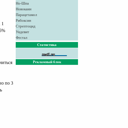
Но-Шпа
Новокаин
Парацетамол
Рибоксин
 1
Стрептоцид
95%
Ундевит
Фестал
Статистика
Рекламный блок
читься
о по 3
ь