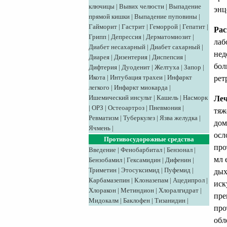
ключицы
|
Вывих челюсти
|
Выпадение
энц
прямой кишки
|
Выпадение пуповины
|
Гайморит
|
Гастрит
|
Геморрой
|
Гепатит
|
Рас
Грипп
|
Депрессия
|
Дерматомиозит
|
лаб
Диабет несахарный
|
Диабет сахарный
|
нед
Диарея
|
Дизентерия
|
Диспепсия
|
бол
Дифтерия
|
Дуоденит
|
Желтуха
|
Запор
|
Икота
|
Интубация трахеи
|
Инфаркт
рет
легкого
|
Инфаркт миокарда
|
Ишемический инсульт
|
Кашель
|
Насморк
Леч
|
ОРЗ
|
Остеоартроз
|
Пневмония
|
тяж
Ревматизм
|
Туберкулез
|
Язва желудка
|
дом
Ячмень
|
осл
Противосудорожные средства
про
Введение
|
Фенобарбитал
|
Бензонал
|
мл 
Бензобамил
|
Гексамидин
|
Дифенин
|
Триметин
|
Этосуксимид
|
Пуфемид
|
дых
Карбамазепин
|
Клоназепам
|
Ацедипрол
|
иск
Хлоракон
|
Метиндион
|
Хлоралгидрат
|
пре
Мидокалм
|
Баклофен
|
Тизанидин
|
про
обл