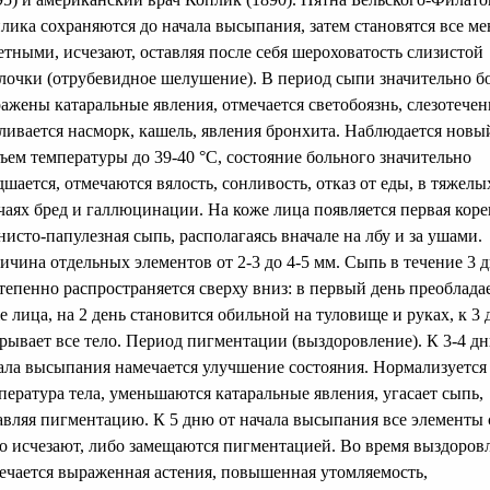
лика сохраняются до начала высыпания, затем становятся все ме
етными, исчезают, оставляя после себя шероховатость слизистой
лочки (отрубевидное шелушение). В период сыпи значительно б
ажены катаральные явления, отмечается светобоязнь, слезотечен
ливается насморк, кашель, явления бронхита. Наблюдается новы
ъем температуры до 39-40 °С, состояние больного значительно
дшается, отмечаются вялость, сонливость, отказ от еды, в тяжелы
чаях бред и галлюцинации. На коже лица появляется первая коре
нисто-папулезная сыпь, располагаясь вначале на лбу и за ушами.
ичина отдельных элементов от 2-3 до 4-5 мм. Сыпь в течение 3 
тепенно распространяется сверху вниз: в первый день преоблада
е лица, на 2 день становится обильной на туловище и руках, к 3
рывает все тело. Период пигментации (выздоровление). К 3-4 д
ала высыпания намечается улучшение состояния. Нормализуется
пература тела, уменьшаются катаральные явления, угасает сыпь,
авляя пигментацию. К 5 дню от начала высыпания все элементы
о исчезают, либо замещаются пигментацией. Во время выздоров
ечается выраженная астения, повышенная утомляемость,