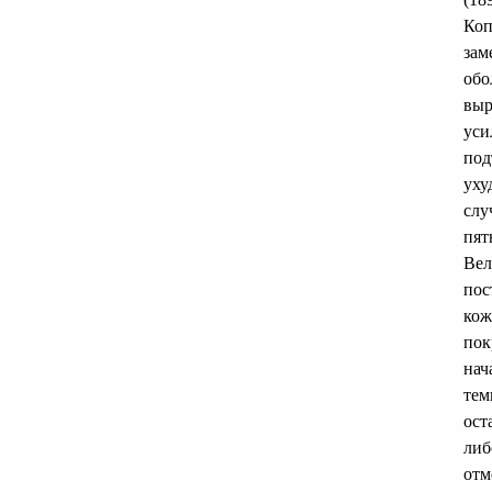
Коп
зам
обо
выр
уси
под
уху
слу
пят
Вел
пос
кож
пок
нач
тем
ост
либ
отм