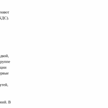
еняют
КДС).
дкой,
группе
кции
ервые
утей,
ний. В