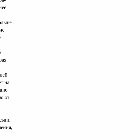
нее
ольше
ие,
й
х
вая
дней
ет на
 дню
ню от
 сыпи
ления,