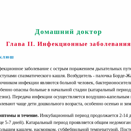
Домашний доктор
Глава II. Инфекционные заболевания
клюш
екционное заболевание с острым поражением дыхательных пут
ступами спазматического кашля. Возбудитель - палочка Борде-Ж
очником инфекции являются больной человек, бактерионосител
бенно опасны больные в начальной стадии (катаральный период
езни). Передача инфекции осуществляется воздушно-капельным 
олевают чаще дети дошкольного возраста, особенно осенью и зим
птомы и течение.
Инкубационный период продолжается 2-14 
ще 5-7 дней). Катаральный период проявляется общим недомоган
ольшим кашлем, насморком, субфебрильной температурой. Пост