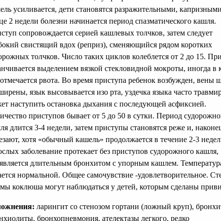
ель усиливается, дети становятся разражительными, капризными
це 2 недели болезни начинается период спазматического кашля.
ступ сопровождается серией кашлевых толчков, затем следует
бокий свистящий вдох (реприз), сменяющийся рядом коротких
орожных толчков. Число таких циклов колеблется от 2 до 15. Пр
анчивается выделением вязкой стекловидной мокроты, иногда в 
 отмечается рвота. Во время приступа ребенок возбужден, вены 
ширены, язык высовывается изо рта, уздечка языка часто травмир
ет наступить остановка дыхания с последующей асфиксией.
ичество приступов бывает от 5 до 50 в сутки. Период судорожно
ля длится 3-4 недели, затем приступы становятся реже и, наконе
езают, хотя «обычный кашель» продолжается в течение 2-3 недел
ослых заболевание протекает без приступов судорожного кашля,
является длительным бронхитом с упорным кашлем. Температура
ается нормальной. Общее самочувствие -удовлетворительное. Ст
мы коклюша могут наблюдаться у детей, которым сделаны прив
ложнения:
ларингит со стенозом гортани (ложный круп), бронхи
нхиолиты, бронхопневмония, ателектазы легкого, редко