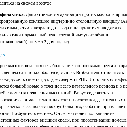
одиться на свежем воздухе.
офилактика.
Для активной иммунизации против коклюша прим
орбированную коклюшно-дифтерийно-столбнячную вакцшгу (А
тактным детям в возрасте до 1 года и не привитым вводят для
филактики нормальный человеческий иммуноглобулин
отивокоревой) по 3 мл 2 дня подряд.
рь
рое высококонтагиозное заболевание, сопровождающееся лихора
палением слизистых оболочек, сыпью. Возбудитель относится к 
совирусов, в своей структуре содержит РНК. Источником инфе
яется больной корью в течение всего катарального периода и в п
ней с момента появления высыпаний. Вирус содержится в
роскопически малых частицах слизи носоглотки, дыхательных п
орые легко рассеиваются вокруг больного, особенно при кашле и
ании. Возбудитель нестоек. Он легко гибнет под влиянием
ественных факторов внешней среды, при проветривании помеще
зи с этим передача инфекции через третьих лиц, предметы ухопа,