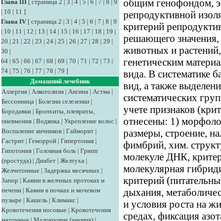
общим генофондом, э
Глава III
[
страница 2
|
3
|
4
|
5
|
6
|
7
|
8
|
9
|
10
|
11
]
репродуктивной изол
Глава IV
[
страница 2
|
3
|
4
|
5
|
6
|
7
|
8
|
9
критерий репродуктив
|
10
|
11
|
12
|
13
|
14
|
15
|
16
|
17
|
18
|
19
|
решающего значения,
20
|
21
|
22
|
23
|
24
|
25
|
26
|
27
|
28
|
29
|
животных и растений,
30
|
генетическим материа
64
|
65
|
66
|
67
|
68
|
69
|
70
|
71
|
72
|
73
|
74
|
75
|
76
|
77
|
78
|
79
]
вида. В систематике 
Домашний лечебник
вид, а также выделен
Аллергия
|
Алкоголизм
|
Ангина
|
Астма
|
систематических груп
Бессонница
|
Болезни селезенки
|
учете признаков (крит
Бородавки
|
Бронхиты, плевриты,
отнесены: 1) морфоло
пневмония
|
Водянка
|
Укрепление волос
|
Воспаление яичников
|
Гайморит
|
размеры, строение, на
Гастрит
|
Геморрой
|
Гипертония
|
фимбрий, хим. структу
Гипотония
|
Головная боль
|
Грипп
молекуле ДНК, критер
(простуда)
|
Диабет
|
Желтуха
|
молекулярная гибриди
Желчегонные
|
Задержка месячных
|
критерий (питательны
Запор
|
Камни в желчных протоках и
печени
|
Камни в почках и мочевом
дыхания, метаболичес
пузыре
|
Кашель
|
Климакс
|
и условия роста на ж
Кровотечения носовые
|
Кровотечения
средах, фиксация азота
маточные
|
Малокровие (анемия)
|