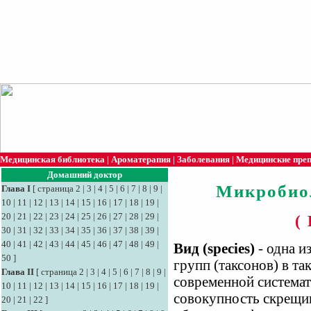
Медицинская библиотека
|
Ароматерапия
|
Заболевания
|
Медицинские пре
Домашний доктор
Микробио
Глава I
[
страница 2
|
3
|
4
|
5
|
6
|
7
|
8
|
9
|
10
|
11
|
12
|
13
|
14
|
15
|
16
|
17
|
18
|
19
|
20
|
21
|
22
|
23
|
24
|
25
|
26
|
27
|
28
|
29
|
(
30
|
31
|
32
|
33
|
34
|
35
|
36
|
37
|
38
|
39
|
40
|
41
|
42
|
43
|
44
|
45
|
46
|
47
|
48
|
49
|
Вид (species)
- одна и
50
]
групп (таксонов) в т
Глава II
[
страница 2
|
3
|
4
|
5
|
6
|
7
|
8
|
9
|
современной система
10
|
11
|
12
|
13
|
14
|
15
|
16
|
17
|
18
|
19
|
совокупность скрещ
20
|
21
|
22
]