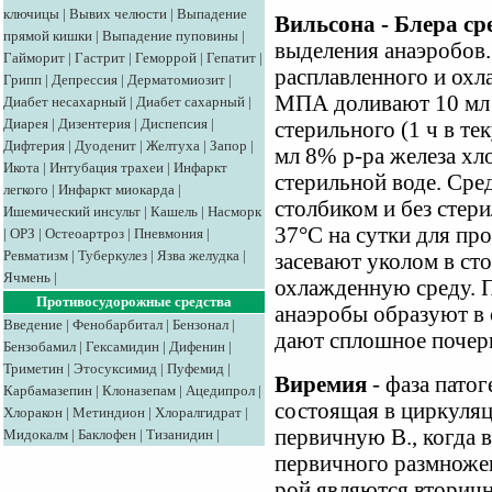
ключицы
|
Вывих челюсти
|
Выпадение
Вильсона - Блера ср
прямой кишки
|
Выпадение пуповины
|
выделения анаэробов.
Гайморит
|
Гастрит
|
Геморрой
|
Гепатит
|
расплавленного и ох
Грипп
|
Депрессия
|
Дерматомиозит
|
МПА доливают 10 мл
Диабет несахарный
|
Диабет сахарный
|
Диарея
|
Дизентерия
|
Диспепсия
|
стерильного (1 ч в те
Дифтерия
|
Дуоденит
|
Желтуха
|
Запор
|
мл 8% р-ра железа хл
Икота
|
Интубация трахеи
|
Инфаркт
стерильной воде. Сре
легкого
|
Инфаркт миокарда
|
столбиком и без стери
Ишемический инсульт
|
Кашель
|
Насморк
37°С на сутки для пр
|
ОРЗ
|
Остеоартроз
|
Пневмония
|
Ревматизм
|
Туберкулез
|
Язва желудка
|
засевают уколом в ст
Ячмень
|
охлажденную среду. 
Противосудорожные средства
анаэробы образуют в 
Введение
|
Фенобарбитал
|
Бензонал
|
дают сплошное почер
Бензобамил
|
Гексамидин
|
Дифенин
|
Триметин
|
Этосуксимид
|
Пуфемид
|
Виремия
- фаза пато
Карбамазепин
|
Клоназепам
|
Ацедипрол
|
состоящая в циркуляц
Хлоракон
|
Метиндион
|
Хлоралгидрат
|
первичную В., когда в
Мидокалм
|
Баклофен
|
Тизанидин
|
первичного размножен
рой являются вторичн