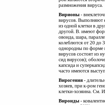
размножения вируса.
Вирионы
- внеклеточ
вирусов. Выполняют 
из одной клетки в дру
другой. В. имеют фор
овоида, шара, паралл
колеблются от 20 до 
однородны по форме и
вирусов состоят из ну
сид вирусов); оболоч
капсида и суперкапсид
часто имеются высту
Вирогения
- длитель
хозяев, при к-ром ге
клетки-хозяина. См. 
Вироиды
- ковалентн