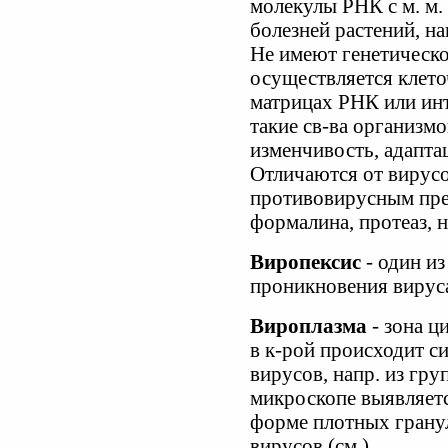
молекулы РНК с м. м.
болезней растений, на
Не имеют генетическо
осуществляется клето
матрицах РНК или ин
такие св-ва организмо
изменчивость, адапта
Отличаются от вирус
противовирусным пре
формалина, протеаз, н
Виропексис
- один и
проникновения вируса
Вироплазма
- зона ц
в к-рой происходит с
вирусов, напр. из гр
микроскопе выявляется
форме плотных грану
вирусов (см.).