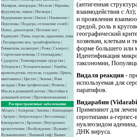
(антигенная структура
Малярия, лихорадка
|
Мозоли
|
Нарывы,
взаимодействия с Ат)
фурункулы, чирьи
|
Насморк
|
Недержание мочи
|
Ожоги
|
Опьянение
|
и проявления взаимо
Переломы
|
Подагра, отложение солей
|
средой, роль в кругов
Понос, дизентерия
|
Потение ног
|
географический крите
Радикулит
|
Раны, порезы, царапины, язвы
хозяевам, клеткам и т
|
Расширение вен, тромбофлебиты
|
форме большего или 
Ревматизм, полиатрит
|
Рожа
|
Склероз
|
Старческая немощь
|
Стенокардия
|
Идентификация микро
Судороги
|
Тонизирующие средства
|
таксономии, Популяц
Туберкулез
|
Успокоительные
|
Ушибы,
кровоподтеки, опухоли, ссадины
|
Цинга,
Видаля реакция
- пр
авитоминоз
|
Цистит
|
Экзема
|
Язва
используемая для сер
желудка
|
Язва трофическая
|
Ячмень
|
паратифов.
Масла в домашней аптеке
|
Настойки в
домашней аптеке
|
Противопоказания
|
Видарабин (Vidarab
Распространенные заболевания
Применяют для лечен
Абсцесс
|
Аллергия
|
Ангина
|
Аппендицит
серотипами а-герпес-
|
Артрит
|
Атеросклероз
|
Бессонница
|
Близорукость
|
Бронхит
|
Внутреннее
нуклеозидом аденина,
кровотечение
|
Возбуждение
|
Вульвит
|
ДНК вируса.
Вульвовагинит
|
Вшивый тиф
|
Вывих