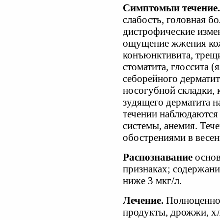
Симптомыи течение
слабость, головная б
дистрофические изме
ощущение жжения кожи
конъюнктивита, трещи
стоматита, глоссита (
себорейного дерматит
носогубной складки, 
зудящего дерматита н
течении наблюдаются
системы, анемия. Теч
обострениями в весен
Распознавание
основ
признаках; содержани
ниже 3 мкг/л.
Лечение.
Полноценное
продукты, дрожжи, хл