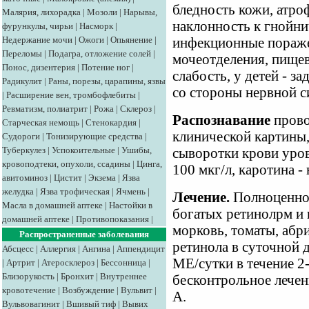
бледность кожи, атро
Малярия, лихорадка
|
Мозоли
|
Нарывы,
наклонность к гнойн
фурункулы, чирьи
|
Насморк
|
Недержание мочи
|
Ожоги
|
Опьянение
|
инфекционные пораже
Переломы
|
Подагра, отложение солей
|
мочеотделения, пищев
Понос, дизентерия
|
Потение ног
|
слабость, у детей - з
Радикулит
|
Раны, порезы, царапины, язвы
со стороны нервной с
|
Расширение вен, тромбофлебиты
|
Ревматизм, полиатрит
|
Рожа
|
Склероз
|
Распознавание
прово
Старческая немощь
|
Стенокардия
|
клинической картины
Судороги
|
Тонизирующие средства
|
Туберкулез
|
Успокоительные
|
Ушибы,
сыворотки крови уро
кровоподтеки, опухоли, ссадины
|
Цинга,
100 мкг/л, каротина -
авитоминоз
|
Цистит
|
Экзема
|
Язва
желудка
|
Язва трофическая
|
Ячмень
|
Лечение.
Полноценное
Масла в домашней аптеке
|
Настойки в
богатых ретинолрм и 
домашней аптеке
|
Противопоказания
|
морковь, томаты, абр
Распространенные заболевания
ретинола в суточной 
Абсцесс
|
Аллергия
|
Ангина
|
Аппендицит
МЕ/сутки в течение 2
|
Артрит
|
Атеросклероз
|
Бессонница
|
Близорукость
|
Бронхит
|
Внутреннее
бесконтрольное лечен
кровотечение
|
Возбуждение
|
Вульвит
|
А.
Вульвовагинит
|
Вшивый тиф
|
Вывих