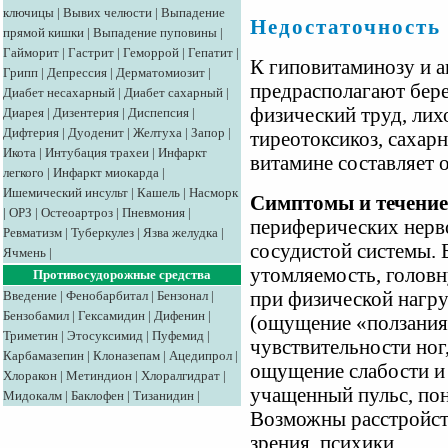
ключицы
|
Вывих челюсти
|
Выпадение
Недостаточность
прямой кишки
|
Выпадение пуповины
|
Гайморит
|
Гастрит
|
Геморрой
|
Гепатит
|
К гиповитаминозу и а
Грипп
|
Депрессия
|
Дерматомиозит
|
предрасполагают бере
Диабет несахарный
|
Диабет сахарный
|
физический труд, лих
Диарея
|
Дизентерия
|
Диспепсия
|
Дифтерия
|
Дуоденит
|
Желтуха
|
Запор
|
тиреотоксикоз, сахар
Икота
|
Интубация трахеи
|
Инфаркт
витамине составляет о
легкого
|
Инфаркт миокарда
|
Ишемический инсульт
|
Кашель
|
Насморк
Симптомы и течение
|
ОРЗ
|
Остеоартроз
|
Пневмония
|
периферических нерво
Ревматизм
|
Туберкулез
|
Язва желудка
|
сосудистой системы.
Ячмень
|
утомляемость, головн
Противосудорожные средства
при физической нагру
Введение
|
Фенобарбитал
|
Бензонал
|
Бензобамил
|
Гексамидин
|
Дифенин
|
(ощущение «ползания
Триметин
|
Этосуксимид
|
Пуфемид
|
чувствительности ног,
Карбамазепин
|
Клоназепам
|
Ацедипрол
|
ощущение слабости и 
Хлоракон
|
Метиндион
|
Хлоралгидрат
|
учащенный пульс, пон
Мидокалм
|
Баклофен
|
Тизанидин
|
Возможны расстройст
зрения, психики.