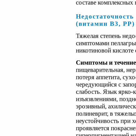
составе комплексных 
Недостаточность
(витамин В3, РР)
Тяжелая степень недо
симптомами пеллагры
никотиновой кислоте с
Симптомы и течение
пищеварительная, нер
потеря аппетита, сухо
чередующийся с запо
слабость. Язык ярко-
изъязвлениями, поздн
эрозивный, ахилическ
полиневрит, в тяжелых
неустойчивость при х
проявляется покрасне
гиперпигментацией на