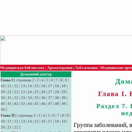
Медицинская библиотека
|
Ароматерапия
|
Заболевания
|
Медицинские пре
Домашний доктор
Дом
Глава I
[
страница 2
|
3
|
4
|
5
|
6
|
7
|
8
|
9
|
10
|
11
|
12
|
13
|
14
|
15
|
16
|
17
|
18
|
19
|
20
|
21
|
22
|
23
|
24
|
25
|
26
|
27
|
28
|
29
|
Глава I.
30
|
31
|
32
|
33
|
34
|
35
|
36
|
37
|
38
|
39
|
40
|
41
|
42
|
43
|
44
|
45
|
46
|
47
|
48
|
49
|
Раздел 7.
50
]
не
Глава II
[
страница 2
|
3
|
4
|
5
|
6
|
7
|
8
|
9
|
10
|
11
|
12
|
13
|
14
|
15
|
16
|
17
|
18
|
19
|
Группа заболеваний, 
20
|
21
|
22
]