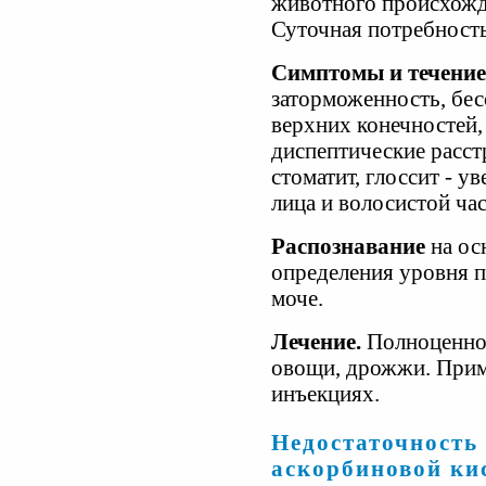
животного происхожд
Суточная потребность
Симптомы и течение
заторможенность, бе
верхних конечностей
диспептические расстр
стоматит, глоссит - у
лица и волосистой час
Распознавание
на ос
определения уровня п
моче.
Лечение.
Полноценное
овощи, дрожжи. Прим
инъекциях.
Недостаточность
аскорбиновой кис