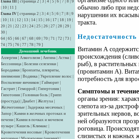
организме одного или
Глава III
[
страница 2
|
3
|
4
|
5
|
6
|
7
|
8
|
9
обычно либо при недо
|
10
|
11
]
Глава IV
[
страница 2
|
3
|
4
|
5
|
6
|
7
|
8
|
9
нарушении их всасыв
|
10
|
11
|
12
|
13
|
14
|
15
|
16
|
17
|
18
|
19
|
тракта.
20
|
21
|
22
|
23
|
24
|
25
|
26
|
27
|
28
|
29
|
30
|
Недостаточность
64
|
65
|
66
|
67
|
68
|
69
|
70
|
71
|
72
|
73
|
74
|
75
|
76
|
77
|
78
|
79
]
Витамин А содержитс
Домашний лечебник
происхождения (сливо
Аллергия
|
Алкоголизм
|
Ангина
|
Астма
|
рыб), в растительных
Бессонница
|
Болезни селезенки
|
Бородавки
|
Бронхиты, плевриты,
(провитамин А). Вит
пневмония
|
Водянка
|
Укрепление волос
|
потребность для взро
Воспаление яичников
|
Гайморит
|
Гастрит
|
Геморрой
|
Гипертония
|
Симптомы и течение
Гипотония
|
Головная боль
|
Грипп
органы зрения: харак
(простуда)
|
Диабет
|
Желтуха
|
слепота из-за дистро
Желчегонные
|
Задержка месячных
|
зрительных нервов, в
Запор
|
Камни в желчных протоках и
печени
|
Камни в почках и мочевом
ней образуются прозр
пузыре
|
Кашель
|
Климакс
|
роговица. Происходят
Кровотечения носовые
|
Кровотечения
слизистых и кожных ж
маточные
|
Малокровие (анемия)
|