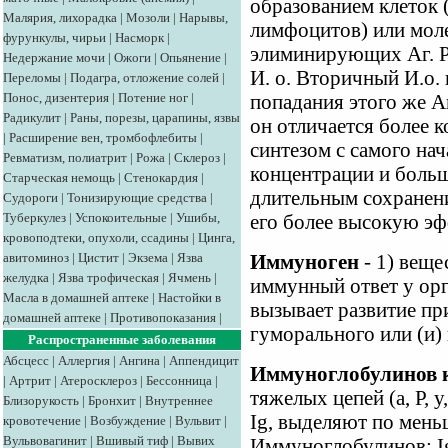
образованием клеток
Малярия, лихорадка
|
Мозоли
|
Нарывы,
лимфоцитов) или моле
фурункулы, чирьи
|
Насморк
|
элиминирующих Аг. Р
Недержание мочи
|
Ожоги
|
Опьянение
|
И. о. Вторичный И.о.
Переломы
|
Подагра, отложение солей
|
Понос, дизентерия
|
Потение ног
|
попадания этого же Аг
Радикулит
|
Раны, порезы, царапины, язвы
он отличается более 
|
Расширение вен, тромбофлебиты
|
синтезом с самого на
Ревматизм, полиатрит
|
Рожа
|
Склероз
|
концентрации и больш
Старческая немощь
|
Стенокардия
|
длительным сохранени
Судороги
|
Тонизирующие средства
|
Туберкулез
|
Успокоительные
|
Ушибы,
его более высокую эф
кровоподтеки, опухоли, ссадины
|
Цинга,
авитоминоз
|
Цистит
|
Экзема
|
Язва
Иммуноген
- 1) вещ
желудка
|
Язва трофическая
|
Ячмень
|
иммунный ответ у орг
Масла в домашней аптеке
|
Настойки в
вызывает развитие п
домашней аптеке
|
Противопоказания
|
гуморального или (и) 
Распространенные заболевания
Абсцесс
|
Аллергия
|
Ангина
|
Аппендицит
Иммуноглобулинов 
|
Артрит
|
Атеросклероз
|
Бессонница
|
тяжелых цепей (а, Р, у
Близорукость
|
Бронхит
|
Внутреннее
Ig, выделяют по мень
кровотечение
|
Возбуждение
|
Вульвит
|
Вульвовагинит
|
Вшивый тиф
|
Вывих
Иммуноглобулинов: IgG