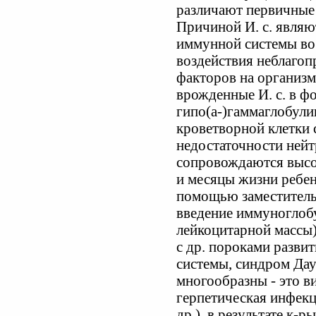
различают первичные 
Причиной И. с. явля
иммунной системы во 
воздействия неблагоп
факторов на организ
врожденные И. с. в фо
гипо(а-)гаммаглобули
кроветворной клетки
недостаточности нейт
сопровождаются высо
и месяцы жизни ребен
помощью заместительн
введение иммуноглоб
лейкоцитарной массы)
с др. пороками развит
системы, синдром Дау
многообразны - это 
герпетическая инфекц
др.), в результате к-