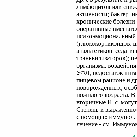
лимфоцитов или сниж
активности; бактер. и
хронические болезни 
оперативные вмешател
психоэмоциональный 
(глюкокортикоидов, ц
анальгетиков, седати
транквилизаторов); п
организма; воздейств
УФЛ; недостаток вита
пищевом рационе и др.
новорожденных, особ
пожилого возраста. В
вторичные И. с. могут
Степень и выраженнос
с помощью иммунол. 
лечение - см. Иммуно