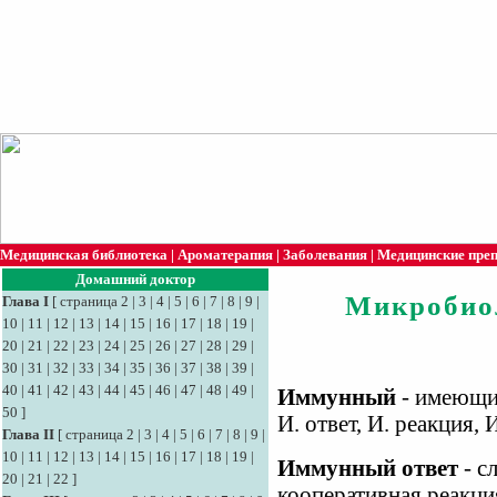
Медицинская библиотека
|
Ароматерапия
|
Заболевания
|
Медицинские пре
Домашний доктор
Микробио
Глава I
[
страница 2
|
3
|
4
|
5
|
6
|
7
|
8
|
9
|
10
|
11
|
12
|
13
|
14
|
15
|
16
|
17
|
18
|
19
|
20
|
21
|
22
|
23
|
24
|
25
|
26
|
27
|
28
|
29
|
30
|
31
|
32
|
33
|
34
|
35
|
36
|
37
|
38
|
39
|
40
|
41
|
42
|
43
|
44
|
45
|
46
|
47
|
48
|
49
|
Иммунный
- имеющий
50
]
И. ответ, И. реакция, И
Глава II
[
страница 2
|
3
|
4
|
5
|
6
|
7
|
8
|
9
|
10
|
11
|
12
|
13
|
14
|
15
|
16
|
17
|
18
|
19
|
Иммунный ответ
- с
20
|
21
|
22
]
кооперативная реакци