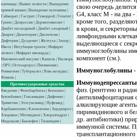
ключицы
|
Вывих челюсти
|
Выпадение
свою очередь делится 
прямой кишки
|
Выпадение пуповины
|
G4, класс М - на два -
Гайморит
|
Гастрит
|
Геморрой
|
Гепатит
|
кроме того, разделя
Грипп
|
Депрессия
|
Дерматомиозит
|
в крови, и секретор
Диабет несахарный
|
Диабет сахарный
|
Диарея
|
Дизентерия
|
Диспепсия
|
лимфоидными клеткам
Дифтерия
|
Дуоденит
|
Желтуха
|
Запор
|
выделяющиеся с секр
Икота
|
Интубация трахеи
|
Инфаркт
иммуноглобулины име
легкого
|
Инфаркт миокарда
|
компонент (см.).
Ишемический инсульт
|
Кашель
|
Насморк
|
ОРЗ
|
Остеоартроз
|
Пневмония
|
Иммуноглобулины
-
Ревматизм
|
Туберкулез
|
Язва желудка
|
Ячмень
|
Иммунодепрессанты
Противосудорожные средства
физ. (рентгено и ради
Введение
|
Фенобарбитал
|
Бензонал
|
(антилимфоцитарная с
Бензобамил
|
Гексамидин
|
Дифенин
|
Триметин
|
Этосуксимид
|
Пуфемид
|
алкилирующие агенты
Карбамазепин
|
Клоназепам
|
Ацедипрол
|
пиримидинового и бел
Хлоракон
|
Метиндион
|
Хлоралгидрат
|
др. антибиотики) пр
Мидокалм
|
Баклофен
|
Тизанидин
|
иммунной системы. П
трансплантационного