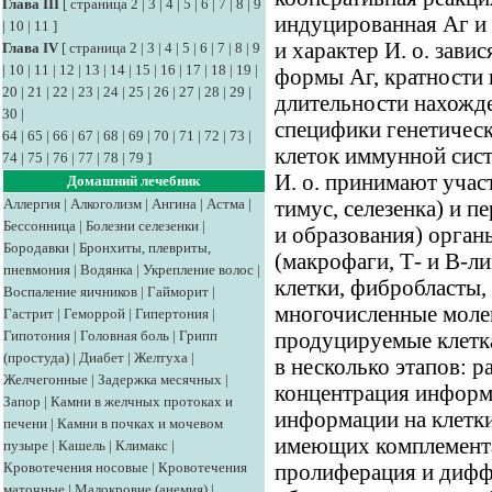
Глава III
[
страница 2
|
3
|
4
|
5
|
6
|
7
|
8
|
9
индуцированная Аг и 
|
10
|
11
]
и характер И. о. завис
Глава IV
[
страница 2
|
3
|
4
|
5
|
6
|
7
|
8
|
9
|
10
|
11
|
12
|
13
|
14
|
15
|
16
|
17
|
18
|
19
|
формы Аг, кратности 
20
|
21
|
22
|
23
|
24
|
25
|
26
|
27
|
28
|
29
|
длительности нахожден
30
|
специфики генетическ
64
|
65
|
66
|
67
|
68
|
69
|
70
|
71
|
72
|
73
|
клеток иммунной сист
74
|
75
|
76
|
77
|
78
|
79
]
И. о. принимают учас
Домашний лечебник
Аллергия
|
Алкоголизм
|
Ангина
|
Астма
|
тимус, селезенка) и 
Бессонница
|
Болезни селезенки
|
и образования) орган
Бородавки
|
Бронхиты, плевриты,
(макрофаги, Т- и В-л
пневмония
|
Водянка
|
Укрепление волос
|
клетки, фибробласты,
Воспаление яичников
|
Гайморит
|
многочисленные молек
Гастрит
|
Геморрой
|
Гипертония
|
Гипотония
|
Головная боль
|
Грипп
продуцируемые клетк
(простуда)
|
Диабет
|
Желтуха
|
в несколько этапов: р
Желчегонные
|
Задержка месячных
|
концентрация информа
Запор
|
Камни в желчных протоках и
информации на клетки
печени
|
Камни в почках и мочевом
имеющих комплемента
пузыре
|
Кашель
|
Климакс
|
Кровотечения носовые
|
Кровотечения
пролиферация и дифф
маточные
|
Малокровие (анемия)
|