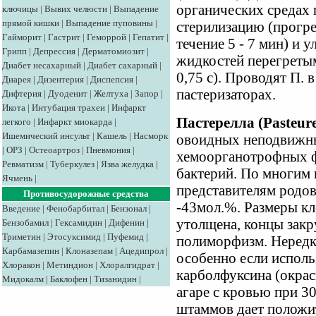
органических средах 
ключицы
|
Вывих челюсти
|
Выпадение
прямой кишки
|
Выпадение пуповины
|
стерилизацию (прогре
Гайморит
|
Гастрит
|
Геморрой
|
Гепатит
|
течение 5 - 7 мин) и 
Грипп
|
Депрессия
|
Дерматомиозит
|
жидкостей перегретым
Диабет несахарный
|
Диабет сахарный
|
0,75 с). Проводят П. 
Диарея
|
Дизентерия
|
Диспепсия
|
пастеризаторах.
Дифтерия
|
Дуоденит
|
Желтуха
|
Запор
|
Икота
|
Интубация трахеи
|
Инфаркт
Пастерелла (Pasteure
легкого
|
Инфаркт миокарда
|
Ишемический инсульт
|
Кашель
|
Насморк
овоидных неподвижны
|
ОРЗ
|
Остеоартроз
|
Пневмония
|
хемоорганотрофных ф
Ревматизм
|
Туберкулез
|
Язва желудка
|
бактерий. По многим 
Ячмень
|
представителям родов 
Противосудорожные средства
-43мол.%. Размеры кле
Введение
|
Фенобарбитал
|
Бензонал
|
утолщена, концы закр
Бензобамил
|
Гексамидин
|
Дифенин
|
Триметин
|
Этосуксимид
|
Пуфемид
|
полиморфизм. Нередк
Карбамазепин
|
Клоназепам
|
Ацедипрол
|
особенно если исполь
Хлоракон
|
Метиндион
|
Хлоралгидрат
|
карболфуксина (окрас
Мидокалм
|
Баклофен
|
Тизанидин
|
агаре с кровью при 30
штаммов дает положи