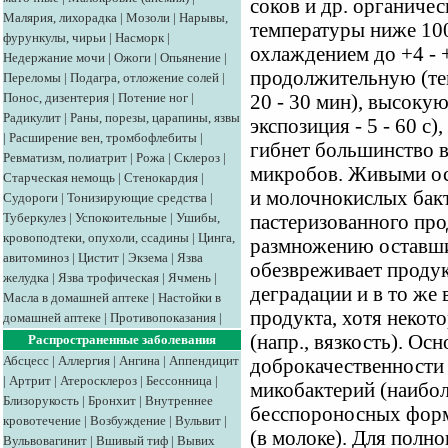
соков и др. органиче
Малярия, лихорадка
|
Мозоли
|
Нарывы,
температуры ниже 1
фурункулы, чирьи
|
Насморк
|
охлаждением до +4 - 
Недержание мочи
|
Ожоги
|
Опьянение
|
продолжительную (тем
Переломы
|
Подагра, отложение солей
|
Понос, дизентерия
|
Потение ног
|
20 - 30 мин), высоку
Радикулит
|
Раны, порезы, царапины, язвы
экспозиция - 5 - 60 с
|
Расширение вен, тромбофлебиты
|
гибнет большинство в
Ревматизм, полиатрит
|
Рожа
|
Склероз
|
микробов. Живыми ос
Старческая немощь
|
Стенокардия
|
и молочнокислых бак
Судороги
|
Тонизирующие средства
|
Туберкулез
|
Успокоительные
|
Ушибы,
пастеризованного про
кровоподтеки, опухоли, ссадины
|
Цинга,
размножению оставши
авитоминоз
|
Цистит
|
Экзема
|
Язва
обезвреживает продук
желудка
|
Язва трофическая
|
Ячмень
|
деградации и в то же 
Масла в домашней аптеке
|
Настойки в
продукта, хотя некот
домашней аптеке
|
Противопоказания
|
(напр., вязкость). О
Распространенные заболевания
Абсцесс
|
Аллергия
|
Ангина
|
Аппендицит
доброкачественности
|
Артрит
|
Атеросклероз
|
Бессонница
|
микобактерий (наибо
Близорукость
|
Бронхит
|
Внутреннее
бесспороносных форм
кровотечение
|
Возбуждение
|
Вульвит
|
(в молоке). Для полн
Вульвовагинит
|
Вшивый тиф
|
Вывих