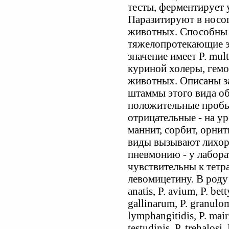
тесты, ферментирует 
Паразитируют в носо
животных. Способны 
тяжелопротекающие э
значение имеет P. mu
куриной холеры, гем
животных. Описаны з
штаммы этого вида об
положительные пробы
отрицательные - на у
маннит, сорбит, орнит
виды вызывают лихора
пневмонию - у лабор
чувствительны к тетр
левомицетину. В роду 
anatis, P. avium, P. bett
gallinarum, P. granuloma
lymphangitidis, P. mairi
testudinis, P. trehalosi,