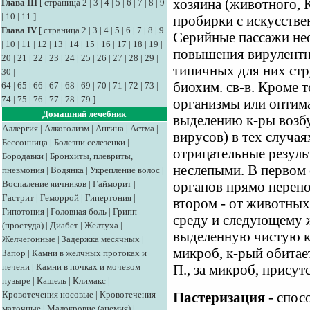
хозяина (животного, К
Глава III
[
страница 2
|
3
|
4
|
5
|
6
|
7
|
8
|
9
|
10
|
11
]
пробирки с искусстве
Глава IV
[
страница 2
|
3
|
4
|
5
|
6
|
7
|
8
|
9
Серийные пассажи не
|
10
|
11
|
12
|
13
|
14
|
15
|
16
|
17
|
18
|
19
|
повышения вирулентн
20
|
21
|
22
|
23
|
24
|
25
|
26
|
27
|
28
|
29
|
типичных для них стр
30
|
биохим. св-в. Кроме т
64
|
65
|
66
|
67
|
68
|
69
|
70
|
71
|
72
|
73
|
74
|
75
|
76
|
77
|
78
|
79
]
организмы или оптим
Домашний лечебник
выделению к-ры возбу
Аллергия
|
Алкоголизм
|
Ангина
|
Астма
|
вирусов) в тех случая
Бессонница
|
Болезни селезенки
|
отрицательные резуль
Бородавки
|
Бронхиты, плевриты,
неслепыми. В первом 
пневмония
|
Водянка
|
Укрепление волос
|
Воспаление яичников
|
Гайморит
|
органов прямо перено
Гастрит
|
Геморрой
|
Гипертония
|
втором - от животных
Гипотония
|
Головная боль
|
Грипп
среду и следующему 
(простуда)
|
Диабет
|
Желтуха
|
выделенную чистую к-
Желчегонные
|
Задержка месячных
|
микроб, к-рый обитае
Запор
|
Камни в желчных протоках и
печени
|
Камни в почках и мочевом
П., за микроб, прису
пузыре
|
Кашель
|
Климакс
|
Кровотечения носовые
|
Кровотечения
Пастеризация
- спос
маточные
|
Малокровие (анемия)
|