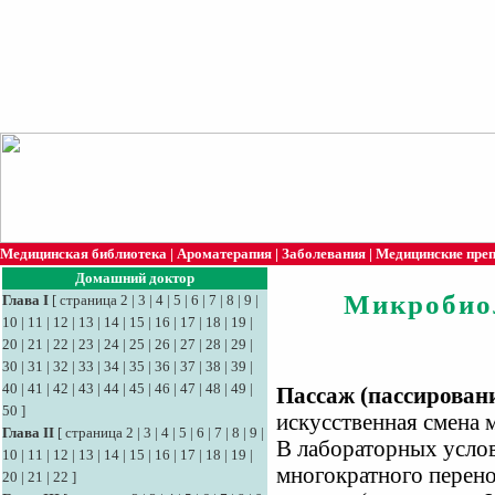
Медицинская библиотека
|
Ароматерапия
|
Заболевания
|
Медицинские пре
Домашний доктор
Микробио
Глава I
[
страница 2
|
3
|
4
|
5
|
6
|
7
|
8
|
9
|
10
|
11
|
12
|
13
|
14
|
15
|
16
|
17
|
18
|
19
|
20
|
21
|
22
|
23
|
24
|
25
|
26
|
27
|
28
|
29
|
30
|
31
|
32
|
33
|
34
|
35
|
36
|
37
|
38
|
39
|
40
|
41
|
42
|
43
|
44
|
45
|
46
|
47
|
48
|
49
|
Пассаж (пассирован
50
]
искусственная смена 
Глава II
[
страница 2
|
3
|
4
|
5
|
6
|
7
|
8
|
9
|
В лабораторных услов
10
|
11
|
12
|
13
|
14
|
15
|
16
|
17
|
18
|
19
|
многократного перено
20
|
21
|
22
]