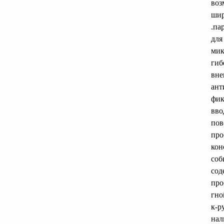
воз
шир
.па
для
мик
гиб
вне
ант
фик
вво
пов
про
кон
соб
сод
про
гно
к-р
нал