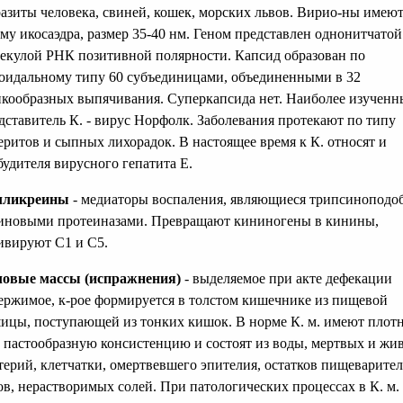
азиты человека, свиней, кошек, морских львов. Вирио-ны имею
му икосаэдра, размер 35-40 нм. Геном представлен однонитчатой
екулой РНК позитивной полярности. Капсид образован по
оидальному типу 60 субъединицами, объединенными в 32
кообразных выпячивания. Суперкапсида нет. Наиболее изучен
дставитель К. - вирус Норфолк. Заболевания протекают по типу
еритов и сыпных лихорадок. В настоящее время к К. относят и
будителя вирусного гепатита Е.
лликреины
- медиаторы воспаления, являющиеся трипсинопод
иновыми протеиназами. Превращают кининогены в кинины,
ивируют С1 и С5.
овые массы (испражнения)
- выделяемое при акте дефекации
ержимое, к-рое формируется в толстом кишечнике из пищевой
ицы, поступающей из тонких кишок. В норме К. м. имеют плот
 пастообразную консистенцию и состоят из воды, мертвых и жи
терий, клетчатки, омертвевшего эпителия, остатков пищеварите
ов, нерастворимых солей. При патологических процессах в К. м.