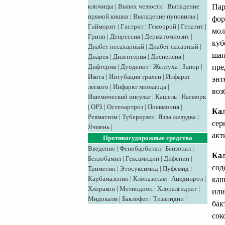
Пар
ключицы
|
Вывих челюсти
|
Выпадение
прямой кишки
|
Выпадение пуповины
|
фор
Гайморит
|
Гастрит
|
Геморрой
|
Гепатит
|
мол
Грипп
|
Депрессия
|
Дерматомиозит
|
куб
Диабет несахарный
|
Диабет сахарный
|
шап
Диарея
|
Дизентерия
|
Диспепсия
|
пре
Дифтерия
|
Дуоденит
|
Желтуха
|
Запор
|
Икота
|
Интубация трахеи
|
Инфаркт
энт
легкого
|
Инфаркт миокарда
|
воз
Ишемический инсульт
|
Кашель
|
Насморк
|
ОРЗ
|
Остеоартроз
|
Пневмония
|
Ка
Ревматизм
|
Туберкулез
|
Язва желудка
|
сер
Ячмень
|
акт
Противосудорожные средства
Введение
|
Фенобарбитал
|
Бензонал
|
Кал
Бензобамил
|
Гексамидин
|
Дифенин
|
сод
Триметин
|
Этосуксимид
|
Пуфемид
|
Карбамазепин
|
Клоназепам
|
Ацедипрол
|
каш
Хлоракон
|
Метиндион
|
Хлоралгидрат
|
или
Мидокалм
|
Баклофен
|
Тизанидин
|
бак
сок