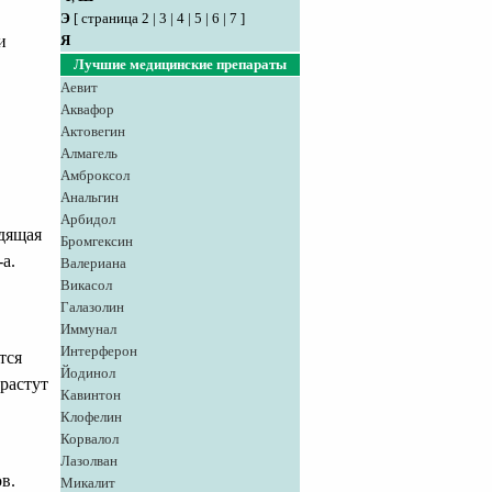
Э
[
страница 2
|
3
|
4
|
5
|
6
|
7
]
и
Я
Лучшие медицинские препараты
Аевит
Аквафор
Актовегин
Алмагель
Амброксол
Анальгин
Арбидол
одящая
Бромгексин
а.
Валериана
Викасол
Галазолин
Иммунал
Интерферон
тся
Йодинол
растут
Кавинтон
Клофелин
Корвалол
Лазолван
в.
Микалит