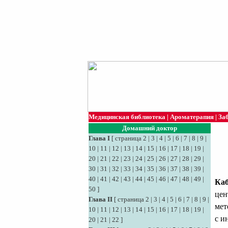
Медицинская библиотека
|
Ароматерапия
|
За
Домашний доктор
Глава I
[
страница 2
|
3
|
4
|
5
|
6
|
7
|
8
|
9
|
10
|
11
|
12
|
13
|
14
|
15
|
16
|
17
|
18
|
19
|
20
|
21
|
22
|
23
|
24
|
25
|
26
|
27
|
28
|
29
|
30
|
31
|
32
|
33
|
34
|
35
|
36
|
37
|
38
|
39
|
40
|
41
|
42
|
43
|
44
|
45
|
46
|
47
|
48
|
49
|
Каб
50
]
цен
Глава II
[
страница 2
|
3
|
4
|
5
|
6
|
7
|
8
|
9
|
мет
10
|
11
|
12
|
13
|
14
|
15
|
16
|
17
|
18
|
19
|
с и
20
|
21
|
22
]