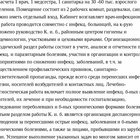
расчета 1 врач, 1 медсестра, 1 санитарка на 30 -60 тыс. взрослого
еления. Помещение состоит из 2 рабочих комнат, раздевалки, сан
жно иметь отдельный вход. Кабинет возглавляет врач-инфекцион
 работа проводится совместно с инфекц. больницей, на к-рую
ложено руководство К. и. б., районным центром гигиены и
демиологии, участковыми и цеховыми врачами. Организационн
одический раздел работы состоит в учете, анализе и отчетности 
екц. и паразитарным болезням, участии в организации и контрол
оприятиями по снижению инфекц. заболеваний, в т.ч. за
ществлением профилактических прививок, санитарно-
светительной пропаганды, прежде всего среди перенесших инфе
езни, носителей возбудителей и контактных лиц. Лечебно-
гностическая работа включает полное выявление инфекц. б-ных 
ителей, их лечение и при необходимости госпитализацию,
ледование переболевших и б-ных хроническими формами болезн
тьим разделом работы К. и. б. является организация диспансерно
людения за перенесшими острые инфекц. заболевания и б-ными
ническими болезнями, а также за лицами, прибывшими из зару
ан. Успешное выполнение указанных задач во многом зависит от