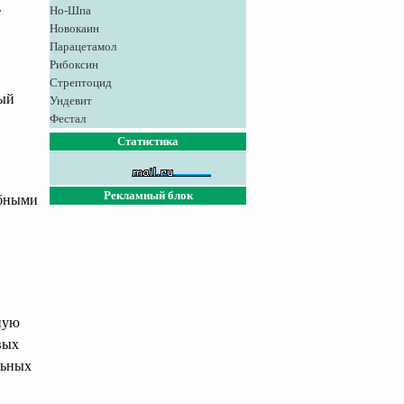
Но-Шпа
т
Новокаин
Парацетамол
Рибоксин
Стрептоцид
ный
Ундевит
Фестал
Статистика
Рекламный блок
обными
ную
вых
льных