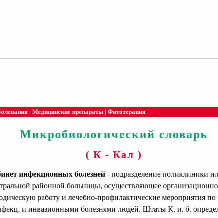
болевания
|
Медицинские препараты
|
Фитотерапия
Микробиологический словарь
( К - Кал )
инет инфекционных болезней
- подразделение поликлиники и
тральной районной больницы, осуществляющее организационно
одическую работу и лечебно-профилактические мероприятия по 
нфекц. и инвазионными болезнями людей. Штаты К. и. б. опреде