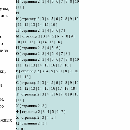
И
[
страница 2
|
3
|
4
|
5
|
6
|
7
|
8
|
9
|
10
|
11
]
узла,
Й
ист.
К
[
страница 2
|
3
|
4
|
5
|
6
|
7
|
8
|
9
|
10
|
11
|
12
|
13
|
14
|
15
|
16
]
Л
[
страница 2
|
3
|
4
|
5
|
6
|
7
]
о-
М
[
страница 2
|
3
|
4
|
5
|
6
|
7
|
8
|
9
|
10
|
11
|
12
|
13
|
14
|
15
|
16
]
по
Н
[
страница 2
|
3
|
4
|
5
|
6
]
е за
О
[
страница 2
|
3
|
4
|
5
|
6
|
7
|
8
]
П
[
страница 2
|
3
|
4
|
5
|
6
|
7
|
8
|
9
|
10
|
11
|
12
|
13
|
14
|
15
|
16
|
17
|
18
]
кц.
Р
[
страница 2
|
3
|
4
|
5
|
6
|
7
|
8
|
9
|
10
|
11
|
12
]
С
[
страница 2
|
3
|
4
|
5
|
6
|
7
|
8
|
9
|
10
и
|
11
|
12
|
13
|
14
|
15
|
16
|
17
|
18
|
19
]
Т
[
страница 2
|
3
|
4
|
5
|
6
|
7
|
8
|
9
|
10
и.
|
11
]
го
У
[
страница 2
|
3
]
Ф
[
страница 2
|
3
|
4
|
5
|
6
|
7
]
Х
[
страница 2
|
3
|
4
|
5
]
бежных
Ц
[
страница 2
|
3
]
Ч
,
Ш