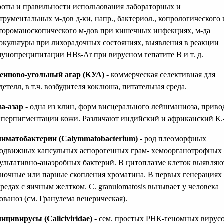
оты и правильности использования лабораторных и
трументальных м-дов д-ки, напр., бактериол., копрологического 
тороманоскопического м-дов при кишечных инфекциях, м-да
окультуры при лихорадочных состояниях, выявления в реакции
унопреципитации HBs-Ar при вирусном гепатите В и т. д.
еиново-угольный агар (КУА)
- коммерческая селективная для
детелл, в т.ч. возбудителя коклюша, питательная среда.
а-азар
- одна из клин, форм висцерального лейшманиоза, прив
иперпигментации кожи. Различают индийский и африканский К.-
иматобактерии (Calymmatobacterium)
- род плеоморфных
одвижных капсульных аспорогенных грам- хемоорганотрофных
ультативно-анаэробных бактерий. В цитоплазме клеток выявляю
ночные или парные скопления хроматина. В первых генерациях 
средах с яичным желтком. С. granulomatosis вызывает у человека
ованоз (см. Гранулема венерическая).
ицивирусы (Caliciviridae)
- сем. простых РНК-геномных вирусо