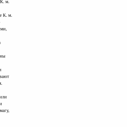
К. м.
 К. м.
ю
ами,
а
оны
и
ивают
м.
 или
и
магу,