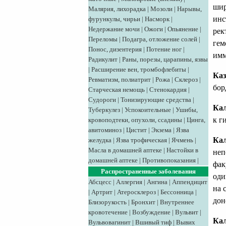
шир
Малярия, лихорадка
|
Мозоли
|
Нарывы,
инс
фурункулы, чирьи
|
Насморк
|
Недержание мочи
|
Ожоги
|
Опьянение
|
рек
Переломы
|
Подагра, отложение солей
|
гем
Понос, дизентерия
|
Потение ног
|
имм
Радикулит
|
Раны, порезы, царапины, язвы
|
Расширение вен, тромбофлебиты
|
Каз
Ревматизм, полиатрит
|
Рожа
|
Склероз
|
бор
Старческая немощь
|
Стенокардия
|
Судороги
|
Тонизирующие средства
|
Кал
Туберкулез
|
Успокоительные
|
Ушибы,
к г
кровоподтеки, опухоли, ссадины
|
Цинга,
авитоминоз
|
Цистит
|
Экзема
|
Язва
Кал
желудка
|
Язва трофическая
|
Ячмень
|
Масла в домашней аптеке
|
Настойки в
неп
домашней аптеке
|
Противопоказания
|
фак
Распространенные заболевания
оди
Абсцесс
|
Аллергия
|
Ангина
|
Аппендицит
на 
|
Артрит
|
Атеросклероз
|
Бессонница
|
дон
Близорукость
|
Бронхит
|
Внутреннее
кровотечение
|
Возбуждение
|
Вульвит
|
Кал
Вульвовагинит
|
Вшивый тиф
|
Вывих