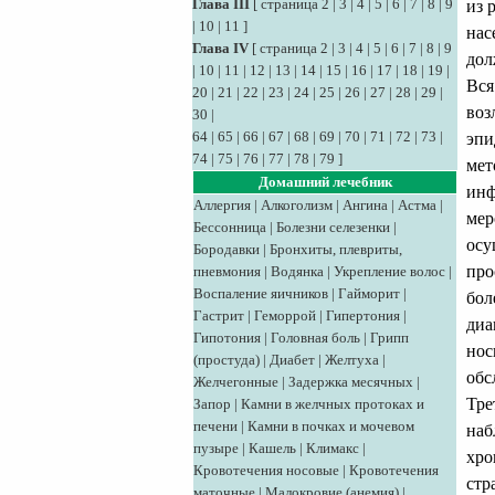
Глава III
[
страница 2
|
3
|
4
|
5
|
6
|
7
|
8
|
9
из 
|
10
|
11
]
нас
Глава IV
[
страница 2
|
3
|
4
|
5
|
6
|
7
|
8
|
9
дол
|
10
|
11
|
12
|
13
|
14
|
15
|
16
|
17
|
18
|
19
|
Вся
20
|
21
|
22
|
23
|
24
|
25
|
26
|
27
|
28
|
29
|
воз
30
|
64
|
65
|
66
|
67
|
68
|
69
|
70
|
71
|
72
|
73
|
эпи
74
|
75
|
76
|
77
|
78
|
79
]
мет
Домашний лечебник
инф
Аллергия
|
Алкоголизм
|
Ангина
|
Астма
|
мер
Бессонница
|
Болезни селезенки
|
осу
Бородавки
|
Бронхиты, плевриты,
про
пневмония
|
Водянка
|
Укрепление волос
|
Воспаление яичников
|
Гайморит
|
бол
Гастрит
|
Геморрой
|
Гипертония
|
диа
Гипотония
|
Головная боль
|
Грипп
нос
(простуда)
|
Диабет
|
Желтуха
|
обс
Желчегонные
|
Задержка месячных
|
Тре
Запор
|
Камни в желчных протоках и
печени
|
Камни в почках и мочевом
наб
пузыре
|
Кашель
|
Климакс
|
хро
Кровотечения носовые
|
Кровотечения
стр
маточные
|
Малокровие (анемия)
|