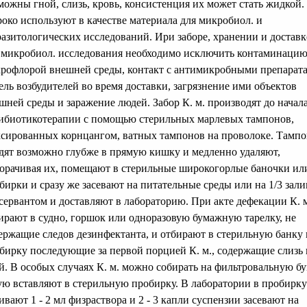
можны гной, слизь, кровь, консистенция их может стать жидкой. 
око используют в качестве материала для микробиол. и
разитологических исследований. Ири заборе, хранении и доставке
 микробиол. исследования необходимо исключить контаминаци
рофлорой внешней среды, контакт с антимикробными препарат
ель возбудителей во время доставки, загрязнение ими объектов
шней среды и заражение людей. Забор К. м. производят до начал
ибиотикотерапии с помощью стерильных марлевых тампонов,
сированных корнцангом, ватных тампонов на проволоке. Тамп
дят возможно глубже в прямую кишку и медленно удаляют,
орачивая их, помещают в стерильные широкогорлые баночки ил
бирки и сразу же засевают на питательные среды или на 1/3 зал
сервантом и доставляют в лабораторию. При акте дефекации К. 
ирают в судно, горшок или одноразовую бумажную тарелку, не
ержащие следов дезинфектанта, и отбирают в стерильную банку
бирку последующие за первой порцией К. м., содержащие слизь 
й. В особых случаях К. м. можно собирать на фильтровальную бу
ую вставляют в стерильную пробирку. В лаборатории в пробирку
ивают 1 - 2 мл физраствора и 2 - 3 капли суспензии засевают на