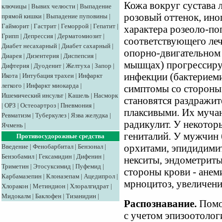
Кожа вокруг сустава 
ключицы
|
Вывих челюсти
|
Выпадение
розовый оттенок, ино
прямой кишки
|
Выпадение пуповины
|
Гайморит
|
Гастрит
|
Геморрой
|
Гепатит
|
характера розеоло-по
Грипп
|
Депрессия
|
Дерматомиозит
|
соответствующего ле
Диабет несахарный
|
Диабет сахарный
|
опорно-двигательном а
Диарея
|
Дизентерия
|
Диспепсия
|
мышцах) прогрессиру
Дифтерия
|
Дуоденит
|
Желтуха
|
Запор
|
инфекции (бактериеми
Икота
|
Интубация трахеи
|
Инфаркт
легкого
|
Инфаркт миокарда
|
симптомы со стороны
Ишемический инсульт
|
Кашель
|
Насморк
становятся раздражи
|
ОРЗ
|
Остеоартроз
|
Пневмония
|
плаксивыми. Их мучаю
Ревматизм
|
Туберкулез
|
Язва желудка
|
радикулит. У некото
Ячмень
|
гениталий. У мужчин
Противосудорожные средства
Введение
|
Фенобарбитал
|
Бензонал
|
орхитами, эпидидими
Бензобамил
|
Гексамидин
|
Дифенин
|
некситы, эндометриты
Триметин
|
Этосуксимид
|
Пуфемид
|
стороны крови - анем
Карбамазепин
|
Клоназепам
|
Ацедипрол
|
мрноцитоз, увеличен
Хлоракон
|
Метиндион
|
Хлоралгидрат
|
Мидокалм
|
Баклофен
|
Тизанидин
|
Распознавание.
Помог
с учетом эпизоотолог