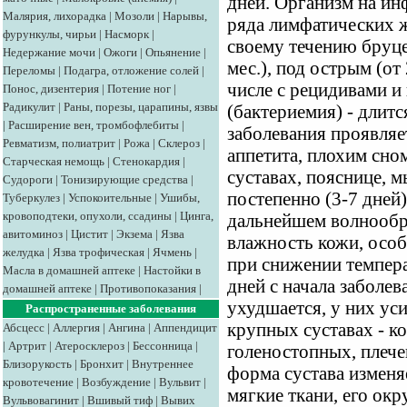
дней. Организм на и
Малярия, лихорадка
|
Мозоли
|
Нарывы,
ряда лимфатических ж
фурункулы, чирьи
|
Насморк
|
своему течению бруце
Недержание мочи
|
Ожоги
|
Опьянение
|
мес.), под острым (от
Переломы
|
Подагра, отложение солей
|
числе с рецидивами и
Понос, дизентерия
|
Потение ног
|
Радикулит
|
Раны, порезы, царапины, язвы
(бактериемия) - длитс
|
Расширение вен, тромбофлебиты
|
заболевания проявля
Ревматизм, полиатрит
|
Рожа
|
Склероз
|
аппетита, плохим сно
Старческая немощь
|
Стенокардия
|
суставах, пояснице, 
Судороги
|
Тонизирующие средства
|
постепенно (3-7 дней
Туберкулез
|
Успокоительные
|
Ушибы,
кровоподтеки, опухоли, ссадины
|
Цинга,
дальнейшем волнообр
авитоминоз
|
Цистит
|
Экзема
|
Язва
влажность кожи, особ
желудка
|
Язва трофическая
|
Ячмень
|
при снижении темпер
Масла в домашней аптеке
|
Настойки в
дней с начала заболе
домашней аптеке
|
Противопоказания
|
ухудшается, у них ус
Распространенные заболевания
крупных суставах - к
Абсцесс
|
Аллергия
|
Ангина
|
Аппендицит
|
Артрит
|
Атеросклероз
|
Бессонница
|
голеностопных, плече
Близорукость
|
Бронхит
|
Внутреннее
форма сустава изменя
кровотечение
|
Возбуждение
|
Вульвит
|
мягкие ткани, его ок
Вульвовагинит
|
Вшивый тиф
|
Вывих