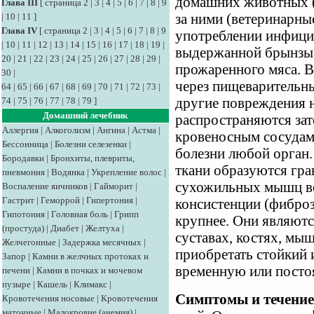
домашних животных (к
Глава III
[
страница 2
|
3
|
4
|
5
|
6
|
7
|
8
|
9
|
10
|
11
]
за ними (ветеринарные
Глава IV
[
страница 2
|
3
|
4
|
5
|
6
|
7
|
8
|
9
употреблении инфици
|
10
|
11
|
12
|
13
|
14
|
15
|
16
|
17
|
18
|
19
|
выдержанной брынзы,
20
|
21
|
22
|
23
|
24
|
25
|
26
|
27
|
28
|
29
|
прожаренного мяса. В
30
|
через пищеварительны
64
|
65
|
66
|
67
|
68
|
69
|
70
|
71
|
72
|
73
|
74
|
75
|
76
|
77
|
78
|
79
]
другие повреждения н
Домашний лечебник
распространяются зат
Аллергия
|
Алкоголизм
|
Ангина
|
Астма
|
кровеносным сосудам,
Бессонница
|
Болезни селезенки
|
болезни любой орган.
Бородавки
|
Бронхиты, плевриты,
ткани образуются гра
пневмония
|
Водянка
|
Укрепление волос
|
сухожильных мышц во
Воспаление яичников
|
Гайморит
|
Гастрит
|
Геморрой
|
Гипертония
|
консистенции (фиброз
Гипотония
|
Головная боль
|
Грипп
крупнее. Они являют
(простуда)
|
Диабет
|
Желтуха
|
суставах, костях, мы
Желчегонные
|
Задержка месячных
|
приобретать стойкий 
Запор
|
Камни в желчных протоках и
временную или посто
печени
|
Камни в почках и мочевом
пузыре
|
Кашель
|
Климакс
|
Симптомы и течение
Кровотечения носовые
|
Кровотечения
маточные
|
Малокровие (анемия)
|