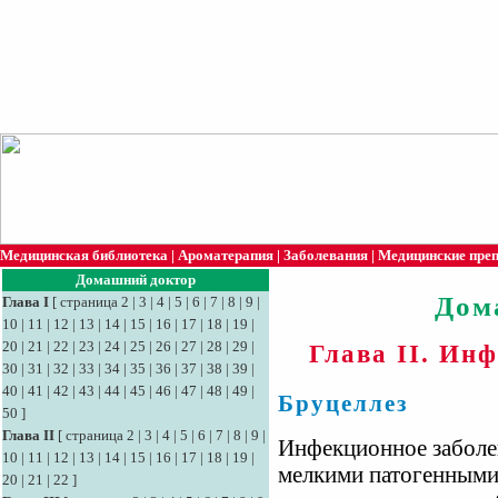
Медицинская библиотека
|
Ароматерапия
|
Заболевания
|
Медицинские пре
Домашний доктор
Дом
Глава I
[
страница 2
|
3
|
4
|
5
|
6
|
7
|
8
|
9
|
10
|
11
|
12
|
13
|
14
|
15
|
16
|
17
|
18
|
19
|
20
|
21
|
22
|
23
|
24
|
25
|
26
|
27
|
28
|
29
|
Глава II. Ин
30
|
31
|
32
|
33
|
34
|
35
|
36
|
37
|
38
|
39
|
40
|
41
|
42
|
43
|
44
|
45
|
46
|
47
|
48
|
49
|
Бруцеллез
50
]
Глава II
[
страница 2
|
3
|
4
|
5
|
6
|
7
|
8
|
9
|
Инфекционное заболе
10
|
11
|
12
|
13
|
14
|
15
|
16
|
17
|
18
|
19
|
мелкими патогенными 
20
|
21
|
22
]