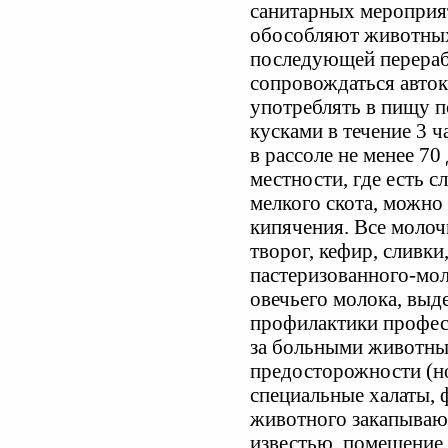
санитарных мероприят
обособляют животных
последующей перераб
сопровождаться авто
употреблять в пищу п
кусками в течение 3 
в рассоле не менее 70
местности, где есть с
мелкого скота, можно
кипячения. Все моло
творог, кефир, сливки
пастеризованного-мол
овечьего молока, выд
профилактики профес
за больными животны
предосторожности (но
специальные халаты, 
животного закапывают
известью, помещение