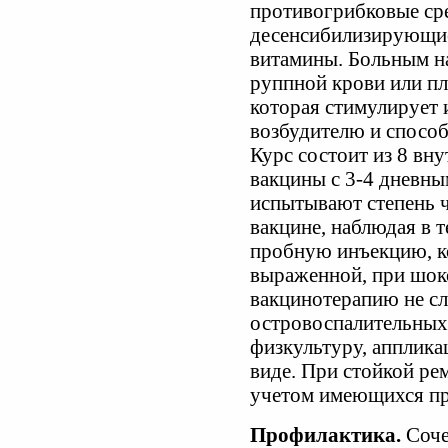
противогрибковые сре
десенсибилизирующие
витамины. Больным н
руппной крови или п
которая стимулирует 
возбудителю и спосо
Курс состоит из 8 вн
вакцины с 3-4 дневны
испытывают степень ч
вакцине, наблюдая в 
пробную инъекцию, к
выраженной, при шок
вакцинотерапию не сл
островоспалительных
физкультуру, апплика
виде. При стойкой рем
учетом имеющихся пр
Профилактика.
Соче