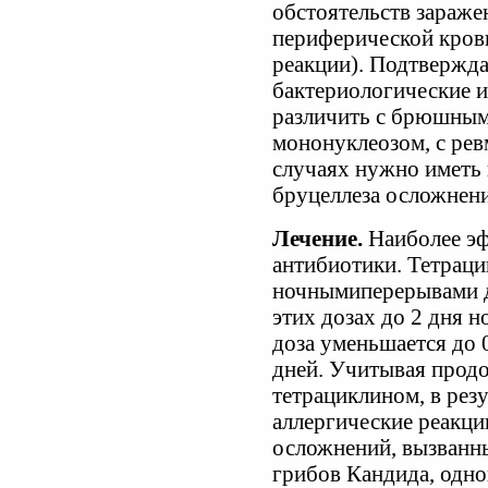
обстоятельств зараже
периферической крови
реакции). Подтвержд
бактериологические и
различить с брюшным
мононуклеозом, с рев
случаях нужно иметь 
бруцеллеза осложнени
Лечение.
Наиболее эф
антибиотики. Тетрацик
ночнымиперерывами д
этих дозах до 2 дня 
доза уменьшается до 0
дней. Учитывая продо
тетрациклином, в резу
аллергические реакци
осложнений, вызванн
грибов Кандида, одн