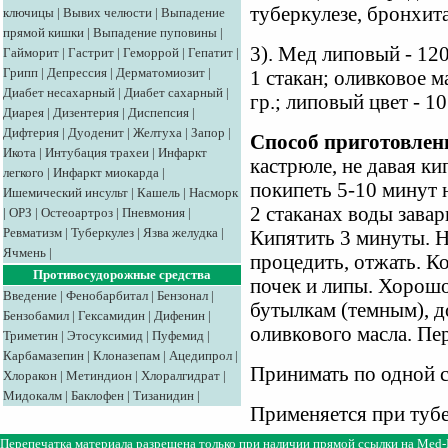
туберкулезе, бронхита
ключицы
|
Вывих челюсти
|
Выпадение
прямой кишки
|
Выпадение пуповины
|
3). Мед липовый - 120
Гайморит
|
Гастрит
|
Геморрой
|
Гепатит
|
Грипп
|
Депрессия
|
Дерматомиозит
|
1 стакан; оливковое ма
Диабет несахарный
|
Диабет сахарный
|
гр.; липовый цвет - 10 
Диарея
|
Дизентерия
|
Диспепсия
|
Дифтерия
|
Дуоденит
|
Желтуха
|
Запор
|
Способ приготовлен
Икота
|
Интубация трахеи
|
Инфаркт
кастрюле, не давая ки
легкого
|
Инфаркт миокарда
|
покипеть 5-10 минут н
Ишемический инсульт
|
Кашель
|
Насморк
2 стаканах воды завар
|
ОРЗ
|
Остеоартроз
|
Пневмония
|
Ревматизм
|
Туберкулез
|
Язва желудка
|
Кипятить 3 минуты. Н
Ячмень
|
процедить, отжать. Ко
Противосудорожные средства
почек и липы. Хорошо
Введение
|
Фенобарбитал
|
Бензонал
|
бутылкам (темным), 
Бензобамил
|
Гексамидин
|
Дифенин
|
оливкового масла. Пе
Триметин
|
Этосуксимид
|
Пуфемид
|
Карбамазепин
|
Клоназепам
|
Ацедипрол
|
Принимать по одной с
Хлоракон
|
Метиндион
|
Хлоралгидрат
|
Мидокалм
|
Баклофен
|
Тизанидин
|
Применяется при тубе
Перепечатка материала разрешена только при наличии прямой ссылки на
Med-