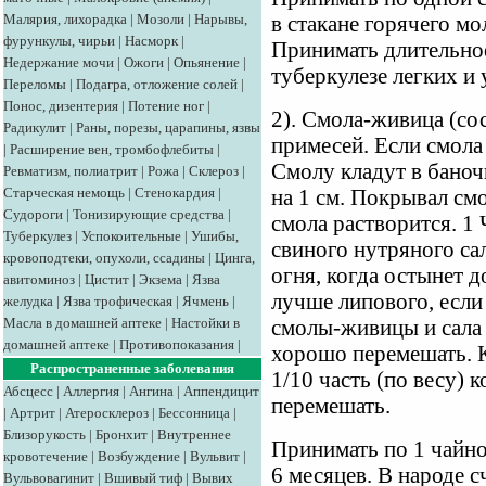
Малярия, лихорадка
|
Мозоли
|
Нарывы,
в стакане горячего мо
фурункулы, чирьи
|
Насморк
|
Принимать длительно
Недержание мочи
|
Ожоги
|
Опьянение
|
туберкулезе легких и
Переломы
|
Подагра, отложение солей
|
Понос, дизентерия
|
Потение ног
|
2). Смола-живица (сос
Радикулит
|
Раны, порезы, царапины, язвы
примесей. Если смола 
|
Расширение вен, тромбофлебиты
|
Смолу кладут в баноч
Ревматизм, полиатрит
|
Рожа
|
Склероз
|
Старческая немощь
|
Стенокардия
|
на 1 см. Покрывал см
Судороги
|
Тонизирующие средства
|
смола растворится. 1
Туберкулез
|
Успокоительные
|
Ушибы,
свиного нутряного сал
кровоподтеки, опухоли, ссадины
|
Цинга,
огня, когда остынет д
авитоминоз
|
Цистит
|
Экзема
|
Язва
лучше липового, если 
желудка
|
Язва трофическая
|
Ячмень
|
Масла в домашней аптеке
|
Настойки в
смолы-живицы и сала н
домашней аптеке
|
Противопоказания
|
хорошо перемешать. 
Распространенные заболевания
1/10 часть (по весу)
Абсцесс
|
Аллергия
|
Ангина
|
Аппендицит
перемешать.
|
Артрит
|
Атеросклероз
|
Бессонница
|
Близорукость
|
Бронхит
|
Внутреннее
Принимать по 1 чайной
кровотечение
|
Возбуждение
|
Вульвит
|
6 месяцев. В народе 
Вульвовагинит
|
Вшивый тиф
|
Вывих