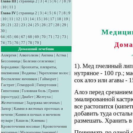
Глава III
[
страница 2
|
3
|
4
|
5
|
6
|
7
|
8
|
9
|
10
|
11
]
Глава IV
[
страница 2
|
3
|
4
|
5
|
6
|
7
|
8
|
9
|
10
|
11
|
12
|
13
|
14
|
15
|
16
|
17
|
18
|
19
|
20
|
21
|
22
|
23
|
24
|
25
|
26
|
27
|
28
|
29
|
Медици
30
|
64
|
65
|
66
|
67
|
68
|
69
|
70
|
71
|
72
|
73
|
74
|
75
|
76
|
77
|
78
|
79
]
Дома
Домашний лечебник
Аллергия
|
Алкоголизм
|
Ангина
|
Астма
|
Бессонница
|
Болезни селезенки
|
1). Мед пчелиный липо
Бородавки
|
Бронхиты, плевриты,
нутряное - 100 гр.; м
пневмония
|
Водянка
|
Укрепление волос
|
Воспаление яичников
|
Гайморит
|
сок алоэ или агавы - 1
Гастрит
|
Геморрой
|
Гипертония
|
Гипотония
|
Головная боль
|
Грипп
Алоэ перед срезанием 
(простуда)
|
Диабет
|
Желтуха
|
эмалированной кастрю
Желчегонные
|
Задержка месячных
|
все растопится (кипет
Запор
|
Камни в желчных протоках и
добавить туда остал
печени
|
Камни в почках и мочевом
размешать. Хранить в
пузыре
|
Кашель
|
Климакс
|
Кровотечения носовые
|
Кровотечения
Принимать по одной с
маточные
|
Малокровие (анемия)
|