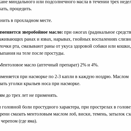
кане миндального или подсолнечного масла в течении трех недел
ать, процедить.
нить в прохладном месте.
меняется зверобойное масло:
при ожогах (радикальное средств
аживающих ранах и язвах, нарывах, гнойных воспалениях слизи
лочки рта, смазывают раны от укуса здоровой собаки или кошки,
ыпания на теле после простуды.
 Ментоловое масло (аптечный препарат) 2% и 4%.
меняется при насморке по 2-3 капли в каждую ноздрю. Маслом
зать уголки крыльев носа при насморке.
ям до трех лет не применять.
 головной боли простудного характера, при прострелах в голове
рени смазать ментоловым маслом лоб, виски, темень, затылок сз
 черепом (где яма).