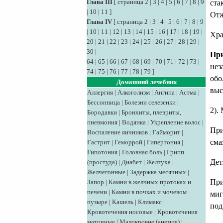
Глава III
[
страница 2
|
3
|
4
|
5
|
6
|
7
|
8
|
9
ста
|
10
|
11
]
Отж
Глава IV
[
страница 2
|
3
|
4
|
5
|
6
|
7
|
8
|
9
|
10
|
11
|
12
|
13
|
14
|
15
|
16
|
17
|
18
|
19
|
Хра
20
|
21
|
22
|
23
|
24
|
25
|
26
|
27
|
28
|
29
|
30
|
При
64
|
65
|
66
|
67
|
68
|
69
|
70
|
71
|
72
|
73
|
нез
74
|
75
|
76
|
77
|
78
|
79
]
обо
Домашний лечебник
выс
Аллергия
|
Алкоголизм
|
Ангина
|
Астма
|
Бессонница
|
Болезни селезенки
|
2).
Бородавки
|
Бронхиты, плевриты,
пневмония
|
Водянка
|
Укрепление волос
|
При
Воспаление яичников
|
Гайморит
|
сма
Гастрит
|
Геморрой
|
Гипертония
|
Гипотония
|
Головная боль
|
Грипп
Дет
(простуда)
|
Диабет
|
Желтуха
|
Желчегонные
|
Задержка месячных
|
При
Запор
|
Камни в желчных протоках и
печени
|
Камни в почках и мочевом
миг
пузыре
|
Кашель
|
Климакс
|
под
Кровотечения носовые
|
Кровотечения
маточные
|
Малокровие (анемия)
|