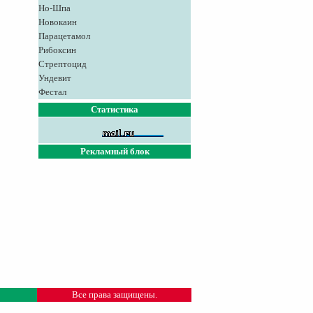
Но-Шпа
Новокаин
Парацетамол
Рибоксин
Стрептоцид
Ундевит
Фестал
Статистика
Рекламный блок
Все права защищены.