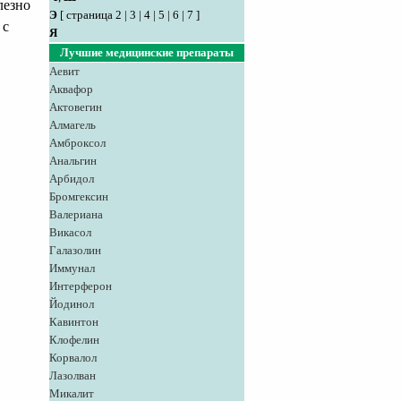
лезно
Э
[
страница 2
|
3
|
4
|
5
|
6
|
7
]
 с
Я
Лучшие медицинские препараты
Аевит
Аквафор
Актовегин
Алмагель
Амброксол
Анальгин
Арбидол
Бромгексин
Валериана
Викасол
Галазолин
Иммунал
Интерферон
Йодинол
Кавинтон
Клофелин
Корвалол
Лазолван
Микалит