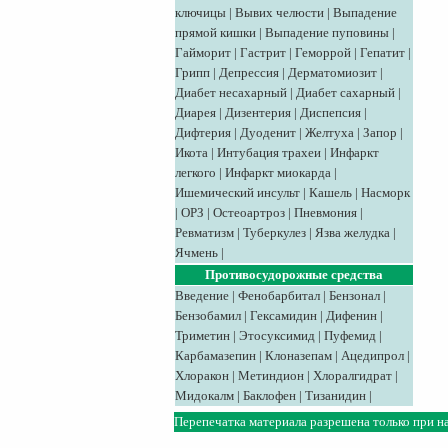
ключицы
|
Вывих челюсти
|
Выпадение
прямой кишки
|
Выпадение пуповины
|
Гайморит
|
Гастрит
|
Геморрой
|
Гепатит
|
Грипп
|
Депрессия
|
Дерматомиозит
|
Диабет несахарный
|
Диабет сахарный
|
Диарея
|
Дизентерия
|
Диспепсия
|
Дифтерия
|
Дуоденит
|
Желтуха
|
Запор
|
Икота
|
Интубация трахеи
|
Инфаркт
легкого
|
Инфаркт миокарда
|
Ишемический инсульт
|
Кашель
|
Насморк
|
ОРЗ
|
Остеоартроз
|
Пневмония
|
Ревматизм
|
Туберкулез
|
Язва желудка
|
Ячмень
|
Противосудорожные средства
Введение
|
Фенобарбитал
|
Бензонал
|
Бензобамил
|
Гексамидин
|
Дифенин
|
Триметин
|
Этосуксимид
|
Пуфемид
|
Карбамазепин
|
Клоназепам
|
Ацедипрол
|
Хлоракон
|
Метиндион
|
Хлоралгидрат
|
Мидокалм
|
Баклофен
|
Тизанидин
|
Перепечатка материала разрешена только при н