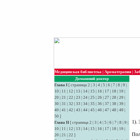
Медицинская библиотека
|
Ароматерапия
|
За
Домашний доктор
Глава I
[
страница 2
|
3
|
4
|
5
|
6
|
7
|
8
|
9
|
10
|
11
|
12
|
13
|
14
|
15
|
16
|
17
|
18
|
19
|
20
|
21
|
22
|
23
|
24
|
25
|
26
|
27
|
28
|
29
|
30
|
31
|
32
|
33
|
34
|
35
|
36
|
37
|
38
|
39
|
40
|
41
|
42
|
43
|
44
|
45
|
46
|
47
|
48
|
49
|
50
]
1).
Глава II
[
страница 2
|
3
|
4
|
5
|
6
|
7
|
8
|
9
|
10
|
11
|
12
|
13
|
14
|
15
|
16
|
17
|
18
|
19
|
Пол
20
|
21
|
22
]