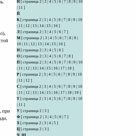
И
[
страница 2
|
3
|
4
|
5
|
6
|
7
|
8
|
9
|
10
ь.
|
11
]
Й
К
[
страница 2
|
3
|
4
|
5
|
6
|
7
|
8
|
9
|
10
|
11
|
12
|
13
|
14
|
15
|
16
]
Л
[
страница 2
|
3
|
4
|
5
|
6
|
7
]
о),
М
[
страница 2
|
3
|
4
|
5
|
6
|
7
|
8
|
9
|
стой
10
|
11
|
12
|
13
|
14
|
15
|
16
]
Н
[
страница 2
|
3
|
4
|
5
|
6
]
О
[
страница 2
|
3
|
4
|
5
|
6
|
7
|
8
]
П
[
страница 2
|
3
|
4
|
5
|
6
|
7
|
8
|
9
|
10
|
11
|
12
|
13
|
14
|
15
|
16
|
17
|
18
]
Р
[
страница 2
|
3
|
4
|
5
|
6
|
7
|
8
|
9
|
10
|
11
|
12
]
С
[
страница 2
|
3
|
4
|
5
|
6
|
7
|
8
|
9
|
10
|
11
|
12
|
13
|
14
|
15
|
16
|
17
|
18
|
19
]
Т
[
страница 2
|
3
|
4
|
5
|
6
|
7
|
8
|
9
|
10
|
11
]
У
[
страница 2
|
3
]
, при
Ф
[
страница 2
|
3
|
4
|
5
|
6
|
7
]
ади,
Х
[
страница 2
|
3
|
4
|
5
]
Ц
[
страница 2
|
3
]
Ч
,
Ш