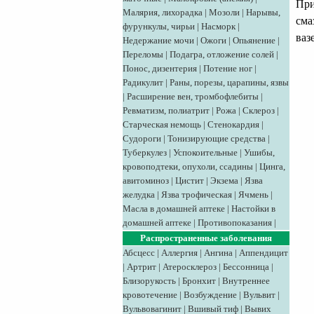
При
Малярия, лихорадка
|
Мозоли
|
Нарывы,
сма
фурункулы, чирьи
|
Насморк
|
ваз
Недержание мочи
|
Ожоги
|
Опьянение
|
Переломы
|
Подагра, отложение солей
|
Понос, дизентерия
|
Потение ног
|
Радикулит
|
Раны, порезы, царапины, язвы
|
Расширение вен, тромбофлебиты
|
Ревматизм, полиатрит
|
Рожа
|
Склероз
|
Старческая немощь
|
Стенокардия
|
Судороги
|
Тонизирующие средства
|
Туберкулез
|
Успокоительные
|
Ушибы,
кровоподтеки, опухоли, ссадины
|
Цинга,
авитоминоз
|
Цистит
|
Экзема
|
Язва
желудка
|
Язва трофическая
|
Ячмень
|
Масла в домашней аптеке
|
Настойки в
домашней аптеке
|
Противопоказания
|
Распространенные заболевания
Абсцесс
|
Аллергия
|
Ангина
|
Аппендицит
|
Артрит
|
Атеросклероз
|
Бессонница
|
Близорукость
|
Бронхит
|
Внутреннее
кровотечение
|
Возбуждение
|
Вульвит
|
Вульвовагинит
|
Вшивый тиф
|
Вывих