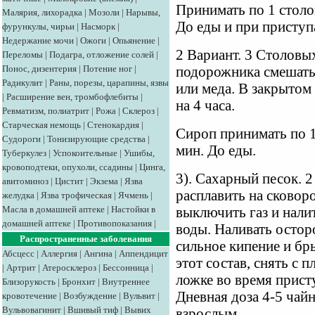
Принимать по 1 столов
Малярия, лихорадка
|
Мозоли
|
Нарывы,
До еды и при приступ
фурункулы, чирьи
|
Насморк
|
Недержание мочи
|
Ожоги
|
Опьянение
|
2 Вариант. 3 Столовы
Переломы
|
Подагра, отложение солей
|
Понос, дизентерия
|
Потение ног
|
подорожника смешать
Радикулит
|
Раны, порезы, царапины, язвы
или меда. В закрытом
|
Расширение вен, тромбофлебиты
|
на 4 часа.
Ревматизм, полиатрит
|
Рожа
|
Склероз
|
Старческая немощь
|
Стенокардия
|
Сироп принимать по 1 
Судороги
|
Тонизирующие средства
|
мин. До еды.
Туберкулез
|
Успокоительные
|
Ушибы,
кровоподтеки, опухоли, ссадины
|
Цинга,
3). Сахарный песок. 
авитоминоз
|
Цистит
|
Экзема
|
Язва
расплавить на сковоро
желудка
|
Язва трофическая
|
Ячмень
|
Масла в домашней аптеке
|
Настойки в
выключить газ и налит
домашней аптеке
|
Противопоказания
|
воды. Наливать осторо
Распространенные заболевания
сильное кипение и бр
Абсцесс
|
Аллергия
|
Ангина
|
Аппендицит
этот состав, снять с 
|
Артрит
|
Атеросклероз
|
Бессонница
|
ложке во время прист
Близорукость
|
Бронхит
|
Внутреннее
Дневная доза 4-5 чай
кровотечение
|
Возбуждение
|
Вульвит
|
Вульвовагинит
|
Вшивый тиф
|
Вывих
взрослым.