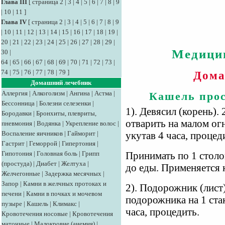
Глава III
[
страница 2
|
3
|
4
|
5
|
6
|
7
|
8
|
9
|
10
|
11
]
Глава IV
[
страница 2
|
3
|
4
|
5
|
6
|
7
|
8
|
9
|
10
|
11
|
12
|
13
|
14
|
15
|
16
|
17
|
18
|
19
|
20
|
21
|
22
|
23
|
24
|
25
|
26
|
27
|
28
|
29
|
Медици
30
|
64
|
65
|
66
|
67
|
68
|
69
|
70
|
71
|
72
|
73
|
74
|
75
|
76
|
77
|
78
|
79
]
Дома
Домашний лечебник
Аллергия
|
Алкоголизм
|
Ангина
|
Астма
|
Кашель про
Бессонница
|
Болезни селезенки
|
1). Девясил (корень).
Бородавки
|
Бронхиты, плевриты,
отварить на малом огн
пневмония
|
Водянка
|
Укрепление волос
|
Воспаление яичников
|
Гайморит
|
укутав 4 часа, процед
Гастрит
|
Геморрой
|
Гипертония
|
Гипотония
|
Головная боль
|
Грипп
Принимать по 1 столов
(простуда)
|
Диабет
|
Желтуха
|
до еды. Применяется 
Желчегонные
|
Задержка месячных
|
Запор
|
Камни в желчных протоках и
2). Подорожник (лист
печени
|
Камни в почках и мочевом
подорожника на 1 стак
пузыре
|
Кашель
|
Климакс
|
часа, процедить.
Кровотечения носовые
|
Кровотечения
маточные
|
Малокровие (анемия)
|