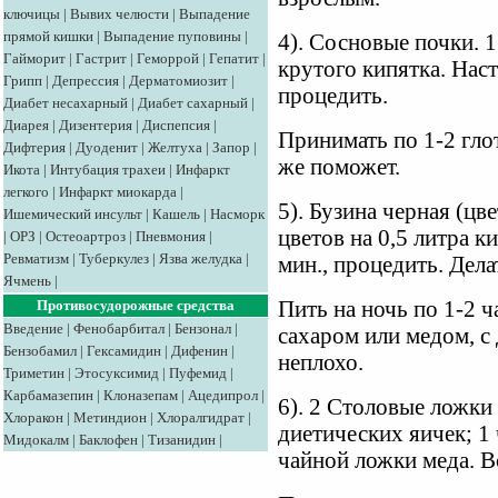
ключицы
|
Вывих челюсти
|
Выпадение
прямой кишки
|
Выпадение пуповины
|
4). Сосновые почки. 1
Гайморит
|
Гастрит
|
Геморрой
|
Гепатит
|
крутого кипятка. Наст
Грипп
|
Депрессия
|
Дерматомиозит
|
процедить.
Диабет несахарный
|
Диабет сахарный
|
Диарея
|
Дизентерия
|
Диспепсия
|
Принимать по 1-2 гло
Дифтерия
|
Дуоденит
|
Желтуха
|
Запор
|
же поможет.
Икота
|
Интубация трахеи
|
Инфаркт
легкого
|
Инфаркт миокарда
|
5). Бузина черная (ц
Ишемический инсульт
|
Кашель
|
Насморк
цветов на 0,5 литра к
|
ОРЗ
|
Остеоартроз
|
Пневмония
|
Ревматизм
|
Туберкулез
|
Язва желудка
|
мин., процедить. Дела
Ячмень
|
Противосудорожные средства
Пить на ночь по 1-2 ч
Введение
|
Фенобарбитал
|
Бензонал
|
сахаром или медом, с
Бензобамил
|
Гексамидин
|
Дифенин
|
неплохо.
Триметин
|
Этосуксимид
|
Пуфемид
|
Карбамазепин
|
Клоназепам
|
Ацедипрол
|
6). 2 Столовые ложки
Хлоракон
|
Метиндион
|
Хлоралгидрат
|
диетических яичек; 
Мидокалм
|
Баклофен
|
Тизанидин
|
чайной ложки меда. В