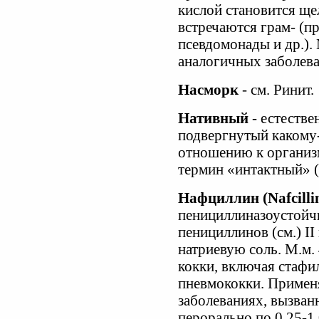
кислой становится ще
встречаются грам- (п
псевдомонады и др.). 
аналогичных заболева
Насморк
- см. Ринит.
Нативный
- естестве
подвергнутый какому-
отношению к организ
термин «интактный» (
Нафциллин (Nafcilli
пенициллиназоустойч
пенициллинов (см.) I
натриевую соль. М.м. 
кокки, включая стафи
пневмококки. Применя
заболеваниях, вызван
перорально по 0,25-1,0 