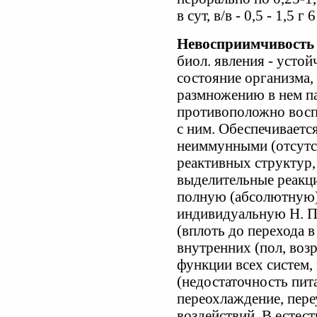
в сут, в/в - 0,5 - 1,5 г 6
Невосприимчивость
биол. явления - усто
состояние организма,
размножению в нем па
противоположно восп
с ним. Обеспечиваетс
неиммунными (отсутс
реактивных структур,
выделительные реакци
полную (абсолютную)
индивидуальную Н. П
(вплоть до перехода в
внутренних (пол, возр
функции всех систем
(недостаточность пит
переохлаждение, пере
воздействий. В естес