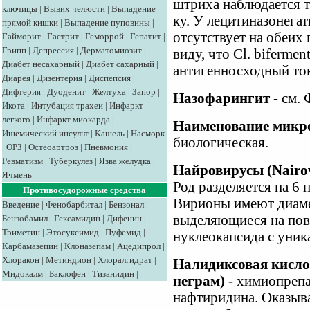
штриха наблюдается т
ключицы
|
Вывих челюсти
|
Выпадение
ку. У лецитиназонега
прямой кишки
|
Выпадение пуповины
|
отсутствует на обеих
Гайморит
|
Гастрит
|
Геморрой
|
Гепатит
|
Грипп
|
Депрессия
|
Дерматомиозит
|
виду, что Cl. biferme
Диабет несахарный
|
Диабет сахарный
|
антигенносходный то
Диарея
|
Дизентерия
|
Диспепсия
|
Дифтерия
|
Дуоденит
|
Желтуха
|
Запор
|
Назофарингит
- см. 
Икота
|
Интубация трахеи
|
Инфаркт
легкого
|
Инфаркт миокарда
|
Наименование микр
Ишемический инсульт
|
Кашель
|
Насморк
биологическая.
|
ОРЗ
|
Остеоартроз
|
Пневмония
|
Ревматизм
|
Туберкулез
|
Язва желудка
|
Найровирусы (Nairov
Ячмень
|
Род разделяется на 6
Противосудорожные средства
Вирионы имеют диаме
Введение
|
Фенобарбитал
|
Бензонал
|
выделяющиеся на пов
Бензобамил
|
Гексамидин
|
Дифенин
|
Триметин
|
Этосуксимид
|
Пуфемид
|
нуклеокапсида с уни
Карбамазепин
|
Клоназепам
|
Ацедипрол
|
Хлоракон
|
Метиндион
|
Хлоралгидрат
|
Налидиксовая кислота
Мидокалм
|
Баклофен
|
Тизанидин
|
неграм)
- химиопрепа
нафтиридина. Оказыва