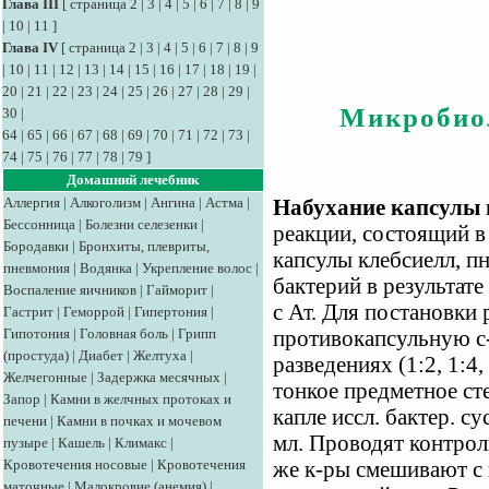
Глава III
[
страница 2
|
3
|
4
|
5
|
6
|
7
|
8
|
9
|
10
|
11
]
Глава IV
[
страница 2
|
3
|
4
|
5
|
6
|
7
|
8
|
9
|
10
|
11
|
12
|
13
|
14
|
15
|
16
|
17
|
18
|
19
|
20
|
21
|
22
|
23
|
24
|
25
|
26
|
27
|
28
|
29
|
Микробио
30
|
64
|
65
|
66
|
67
|
68
|
69
|
70
|
71
|
72
|
73
|
74
|
75
|
76
|
77
|
78
|
79
]
Домашний лечебник
Аллергия
|
Алкоголизм
|
Ангина
|
Астма
|
Набухание капсулы
Бессонница
|
Болезни селезенки
|
реакции, состоящий в
Бородавки
|
Бронхиты, плевриты,
капсулы клебсиелл, п
пневмония
|
Водянка
|
Укрепление волос
|
бактерий в результат
Воспаление яичников
|
Гайморит
|
с Ат. Для постановки
Гастрит
|
Геморрой
|
Гипертония
|
Гипотония
|
Головная боль
|
Грипп
противокапсульную с-
(простуда)
|
Диабет
|
Желтуха
|
разведениях (1:2, 1:4
Желчегонные
|
Задержка месячных
|
тонкое предметное ст
Запор
|
Камни в желчных протоках и
капле иссл. бактер. с
печени
|
Камни в почках и мочевом
мл. Проводят контрол
пузыре
|
Кашель
|
Климакс
|
Кровотечения носовые
|
Кровотечения
же к-ры смешивают с 
маточные
|
Малокровие (анемия)
|