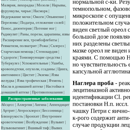
нормальной с-ки. Рез
Малярия, лихорадка
|
Мозоли
|
Нарывы,
темнопольном, фазов
фурункулы, чирьи
|
Насморк
|
микроскопе с опущен
Недержание мочи
|
Ожоги
|
Опьянение
|
положительном случа
Переломы
|
Подагра, отложение солей
|
Понос, дизентерия
|
Потение ног
|
виден светлый ореол 
Радикулит
|
Раны, порезы, царапины, язвы
большой дозе появля
|
Расширение вен, тромбофлебиты
|
них разделены светл
Ревматизм, полиатрит
|
Рожа
|
Склероз
|
мазке ореол не виден 
Старческая немощь
|
Стенокардия
|
краями. С помощью Н.
Судороги
|
Тонизирующие средства
|
Туберкулез
|
Успокоительные
|
Ушибы,
но чувствительность 
кровоподтеки, опухоли, ссадины
|
Цинга,
капсульной агглютина
авитоминоз
|
Цистит
|
Экзема
|
Язва
желудка
|
Язва трофическая
|
Ячмень
|
Наглера проба
- реа
Масла в домашней аптеке
|
Настойки в
лецитиназной активно
домашней аптеке
|
Противопоказания
|
идентификации Cl. per
Распространенные заболевания
постановки Н.п. иссл
Абсцесс
|
Аллергия
|
Ангина
|
Аппендицит
чашку Петри с яично
|
Артрит
|
Атеросклероз
|
Бессонница
|
Близорукость
|
Бронхит
|
Внутреннее
к-рого содержит анти-
кровотечение
|
Возбуждение
|
Вульвит
|
случае продукции ле
Вульвовагинит
|
Вшивый тиф
|
Вывих