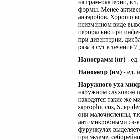
на грам-бактерии, в т
формы. Менее активен
анаэробов. Хорошо вс
неизменном виде выв
перорально при инфе
при дизентерии, дисба
раза в сут в течение 7
Нанограмм (нг)
- ед.
Нанометр (нм)
- ед. 
Наружного уха мик
наружном слуховом п
находятся такие же ми
saprophiticus, S. epid
они малочисленны, т.к
антимикробными св-в
фурункулах выделяется
при экземе, себорейно